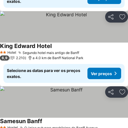
exatos.
Partilhar
Ad
King Edward Hotel
Hotel
Segundo hotel mais antigo de Banff
2 Estrelas
6,9
2.210
a 4.0 km de Banff National Park
Selecione as datas para ver os preços
Ver preços
exatos.
Partilhar
Ad
Samesun Banff
Hostel
O único pub para mochileiros da Banff Avenue