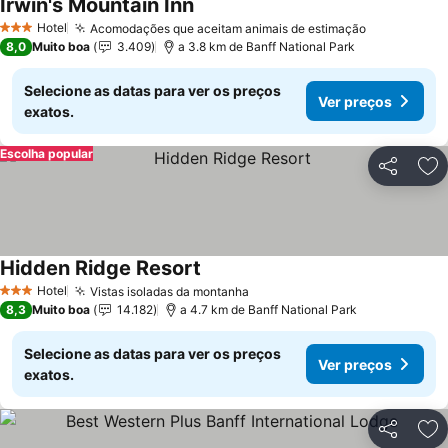
Irwin's Mountain Inn
Hotel
Acomodações que aceitam animais de estimação
3 Estrelas
8,0
Muito boa
3.409
a 3.8 km de Banff National Park
Selecione as datas para ver os preços
Ver preços
exatos.
Escolha popular
Partilhar
Ad
Hidden Ridge Resort
Hotel
Vistas isoladas da montanha
3 Estrelas
8,3
Muito boa
14.182
a 4.7 km de Banff National Park
Selecione as datas para ver os preços
Ver preços
exatos.
Partilhar
Ad