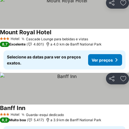
Partilhar
Ad
Mount Royal Hotel
Hotel
Cascade Lounge para bebidas e vistas
3 Estrelas
8,7
Excelente
4.601
a 4.0 km de Banff National Park
Selecione as datas para ver os preços
Ver preços
exatos.
Partilhar
Ad
Banff Inn
Hotel
Guarda-esqui dedicado
3 Estrelas
8,2
Muito boa
5.417
a 3.9 km de Banff National Park