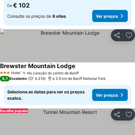
€ 102
De
Consulte os preços de
6 sites
Ver preços
Partilhar
Ad
Brewster Mountain Lodge
Hotel
No coração do centro de Banff
3 Estrelas
8,7
Excelente
6.316
a 3.9 km de Banff National Park
Selecione as datas para ver os preços
Ver preços
exatos.
Escolha popular
Partilhar
Ad