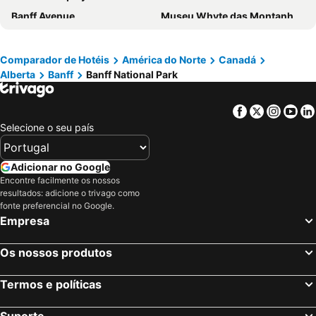
Banff Avenue
Museu Whyte das Montanhas Rochosas Canadenses
Mountain Spa
Banff Park Museum
The Buffalo Nations Luxton Museum
The Banff Centre
Comparador de Hotéis
América do Norte
Canadá
Alberta
Banff
Banff National Park
Banff Gondola
The Banff Rocky Mountain Wine and Food Festival
Banff Springs Golf Course
Sunshine Village
Facebook
Twitter
Insta
Yo
Lake Minnewanka
Centro de Canmore
Selecione o seu país
Peter Lougheed Provincial Park
Moraine Lake
Lake Louise Ski Resort
Lake Louise
Adicionar no Google
Saddledome
CrossIron Mils
Encontre facilmente os nossos
resultados: adicione o trivago como
Calgary Convention Centre
Discovery Wildlife Park
fonte preferencial no Google.
Empresa
Telus World Of Science
Cultural District
Calgary Zoo
Calgary Stampede
Os nossos produtos
University of Calgary
Cranbrook/Canadian Rockies International Airport
Termos e políticas
Suporte