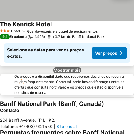
The Kenrick Hotel
Hotel
Guarda-esquis e aluguel de equipamentos
3 Estrelas
9,1
Excelente
1.426
a 3.7 km de Banff National Park
Selecione as datas para ver os preços
Ver preços
exatos.
Mostrar mais
Os preços e a disponibilidade que recebemos dos sites de reserva
mudam frequentemente. Como tal, pode haver diferenças entre as
ofertas que consulta no trivago e os preços que estão disponíveis
nos sites de reserva.
Banff National Park (Banff, Canadá)
Contacto
224 Banff Avenue
,
T1L 1K2
,
Telefone
:
+1(403)7621550
|
Site oficial
Perguntas frequentes sobre Banff National