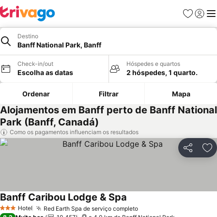
Favoritos
Iniciar
Me
Destino
Banff National Park, Banff
Check-in/out
Hóspedes e quartos
Escolha as datas
2 hóspedes, 1 quarto.
Ordenar
Filtrar
Mapa
Alojamentos em Banff perto de Banff National
Park (Banff, Canadá)
Como os pagamentos influenciam os resultados
Partilhar
Ad
Banff Caribou Lodge & Spa
Hotel
Red Earth Spa de serviço completo
3 Estrelas