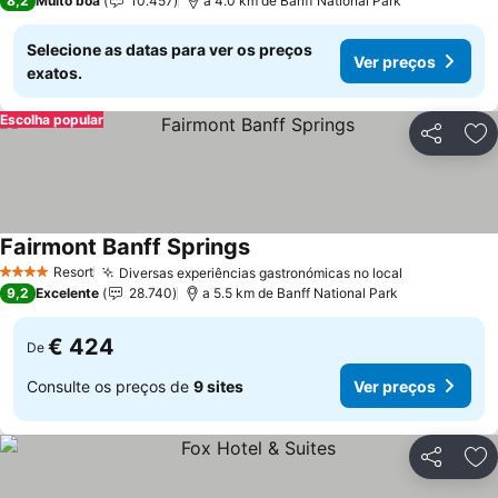
8,2
Muito boa
10.457
a 4.0 km de Banff National Park
Selecione as datas para ver os preços
Ver preços
exatos.
Escolha popular
Partilhar
Ad
Fairmont Banff Springs
Resort
Diversas experiências gastronómicas no local
4 Estrelas
9,2
Excelente
28.740
a 5.5 km de Banff National Park
€ 424
De
Consulte os preços de
9 sites
Ver preços
Partilhar
Ad