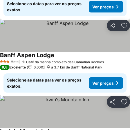
Selecione as datas para ver os preços
Ver preços
exatos.
Partilhar
Ad
Banff Aspen Lodge
Hotel
Café da manhã completo das Canadian Rockies
3 Estrelas
8,8
Excelente
6.600
a 3.7 km de Banff National Park
Selecione as datas para ver os preços
Ver preços
exatos.
Partilhar
Ad