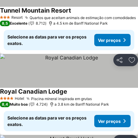
Tunnel Mountain Resort
Resort
Quartos que aceitam animais de estimação com comodidades
3 Estrelas
8,5
Excelente
8.712
a 4.5 km de Banff National Park
Selecione as datas para ver os preços
Ver preços
exatos.
Partilhar
Ad
Royal Canadian Lodge
Hotel
Piscina mineral inspirada em grutas
4 Estrelas
8,4
Muito boa
4.724
a 3.8 km de Banff National Park
Selecione as datas para ver os preços
Ver preços
exatos.