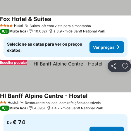
Fox Hotel & Suites
Hotel
Suítes loft com vista para a montanha
4 Estrelas
8,3
Muito boa
10.082
a 3.9 km de Banff National Park
Selecione as datas para ver os preços
Ver preços
exatos.
Escolha popular
Partilhar
Ad
HI Banff Alpine Centre - Hostel
Hostel
Restaurante no local com refeições acessíveis
2 Estrelas
8,3
Muito boa
4.895
a 4.7 km de Banff National Park
€ 74
De