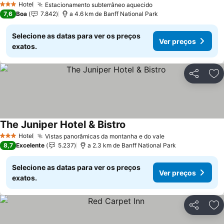
Hotel
Estacionamento subterrâneo aquecido
3 Estrelas
7,6
Boa
7.842
a 4.6 km de Banff National Park
Selecione as datas para ver os preços
Ver preços
exatos.
Partilhar
Ad
The Juniper Hotel & Bistro
Hotel
Vistas panorâmicas da montanha e do vale
3 Estrelas
8,7
Excelente
5.237
a 2.3 km de Banff National Park
Selecione as datas para ver os preços
Ver preços
exatos.
Partilhar
Ad