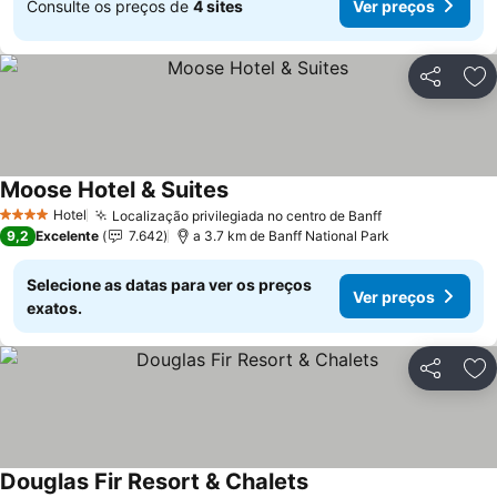
Consulte os preços de
4 sites
Ver preços
Partilhar
Ad
Moose Hotel & Suites
Hotel
Localização privilegiada no centro de Banff
4 Estrelas
9,2
Excelente
7.642
a 3.7 km de Banff National Park
Selecione as datas para ver os preços
Ver preços
exatos.
Partilhar
Ad
Douglas Fir Resort & Chalets