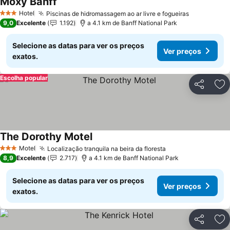
Moxy Banff
Hotel
Piscinas de hidromassagem ao ar livre e fogueiras
3 Estrelas
9,0
Excelente
1.192
a 4.1 km de Banff National Park
Selecione as datas para ver os preços
Ver preços
exatos.
Escolha popular
Partilhar
Ad
The Dorothy Motel
Motel
Localização tranquila na beira da floresta
3 Estrelas
8,9
Excelente
2.717
a 4.1 km de Banff National Park
Selecione as datas para ver os preços
Ver preços
exatos.
Partilhar
Ad