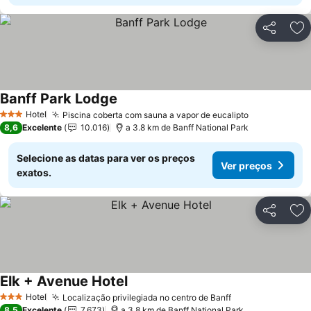
Partilhar
Ad
Banff Park Lodge
Hotel
Piscina coberta com sauna a vapor de eucalipto
3 Estrelas
8,6
Excelente
10.016
a 3.8 km de Banff National Park
Selecione as datas para ver os preços
Ver preços
exatos.
Partilhar
Ad
Elk + Avenue Hotel
Hotel
Localização privilegiada no centro de Banff
3 Estrelas
8,5
Excelente
7.673
a 3.8 km de Banff National Park