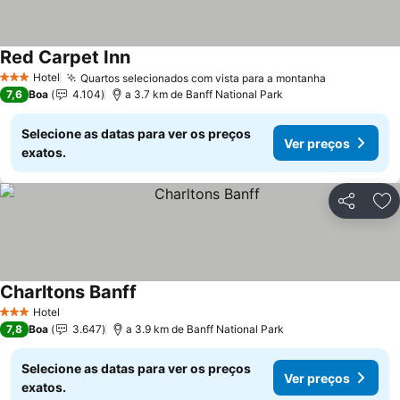
Red Carpet Inn
Hotel
Quartos selecionados com vista para a montanha
3 Estrelas
7,6
Boa
4.104
a 3.7 km de Banff National Park
Selecione as datas para ver os preços
Ver preços
exatos.
Partilhar
Ad
Charltons Banff
Hotel
3 Estrelas
7,8
Boa
3.647
a 3.9 km de Banff National Park
Selecione as datas para ver os preços
Ver preços
exatos.