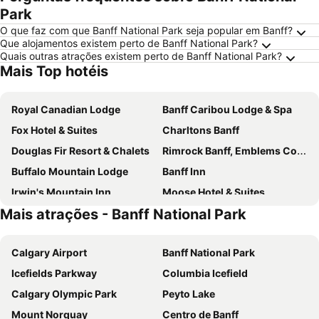
Park
O que faz com que Banff National Park seja popular em Banff?
Que alojamentos existem perto de Banff National Park?
Quais outras atrações existem perto de Banff National Park?
Mais Top hotéis
Royal Canadian Lodge
Banff Caribou Lodge & Spa
Fox Hotel & Suites
Charltons Banff
Douglas Fir Resort & Chalets
Rimrock Banff, Emblems Collection
Buffalo Mountain Lodge
Banff Inn
Irwin's Mountain Inn
Moose Hotel & Suites
Mais atrações - Banff National Park
Canalta Lodge
The Rundlestone Lodge
Hidden Ridge Resort
Banff Ptarmigan Inn
Calgary Airport
Banff National Park
Brewster Mountain Lodge
King Edward Hotel
Icefields Parkway
Columbia Icefield
Hotel Canoe & Suites
The Juniper Hotel & Bistro
Calgary Olympic Park
Peyto Lake
The Kenrick Hotel
Banff Rocky Mountain Resort
Mount Norquay
Centro de Banff