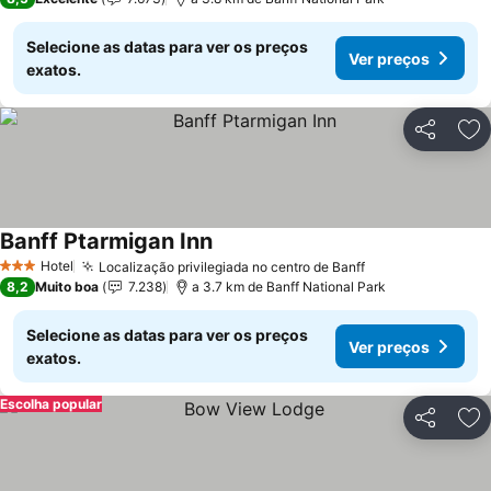
Selecione as datas para ver os preços
Ver preços
exatos.
Partilhar
Ad
Banff Ptarmigan Inn
Hotel
Localização privilegiada no centro de Banff
3 Estrelas
8,2
Muito boa
7.238
a 3.7 km de Banff National Park
Selecione as datas para ver os preços
Ver preços
exatos.
Escolha popular
Partilhar
Ad