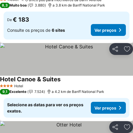
2 Estrelas
8,3
Muito boa
3.880
a 3.8 km de Banff National Park
€ 183
De
Consulte os preços de
6 sites
Ver preços
Partilhar
Ad
Hotel Canoe & Suites
Hotel
4 Estrelas
9,1
Excelente
7.524
a 4.2 km de Banff National Park
Selecione as datas para ver os preços
Ver preços
exatos.
Partilhar
Ad