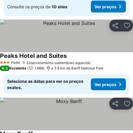
Consulte os preços de
10 sites
Ver preços
Partilhar
Ad
Peaks Hotel and Suites
Hotel
Estacionamento subterrâneo aquecido
3 Estrelas
9,3
Excelente
1.889
a 3.8 km de Banff National Park
Selecione as datas para ver os preços
Ver preços
exatos.
Partilhar
Ad