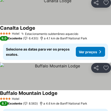
Partilhar
Ad
Canalta Lodge
Hotel
Estacionamento subterrâneo aquecido
4 Estrelas
9,0
Excelente
6.430
a 4.1 km de Banff National Park
Selecione as datas para ver os preços
Ver preços
exatos.
Partilhar
Ad
Buffalo Mountain Lodge
Hotel
4 Estrelas
8,7
Excelente
8.563
a 4.6 km de Banff National Park