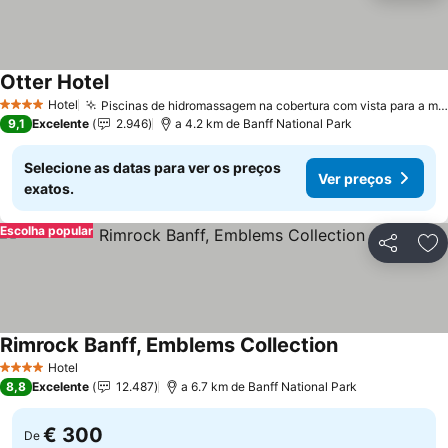
Otter Hotel
Hotel
Piscinas de hidromassagem na cobertura com vista para a montanha
4 Estrelas
9,1
Excelente
2.946
a 4.2 km de Banff National Park
Selecione as datas para ver os preços
Ver preços
exatos.
Escolha popular
Partilhar
Ad
Rimrock Banff, Emblems Collection
Hotel
4 Estrelas
8,8
Excelente
12.487
a 6.7 km de Banff National Park
€ 300
De