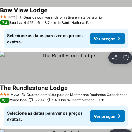
Bow View Lodge
Hotel
Quartos com varanda privativa e vista para o rio
2 Estrelas
7,8
Boa
4.457
a 3.7 km de Banff National Park
Selecione as datas para ver os preços
Ver preços
exatos.
Partilhar
Ad
The Rundlestone Lodge
Hotel
Quartos com vista para as Montanhas Rochosas Canadenses
3 Estrelas
8,3
Muito boa
5.796
a 4.0 km de Banff National Park
Selecione as datas para ver os preços
Ver preços
exatos.