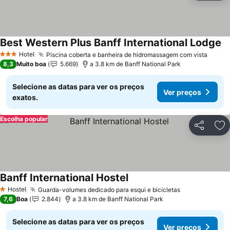
Best Western Plus Banff International Lodge
Hotel
Piscina coberta e banheira de hidromassagem com vista
3 Estrelas
8,3
Muito boa
5.669
a 3.8 km de Banff National Park
Selecione as datas para ver os preços
Ver preços
exatos.
Escolha popular
Partilhar
Ad
Banff International Hostel
Hostel
Guarda-volumes dedicado para esqui e bicicletas
1 Estrelas
7,6
Boa
2.844
a 3.8 km de Banff National Park
Selecione as datas para ver os preços
Ver preços