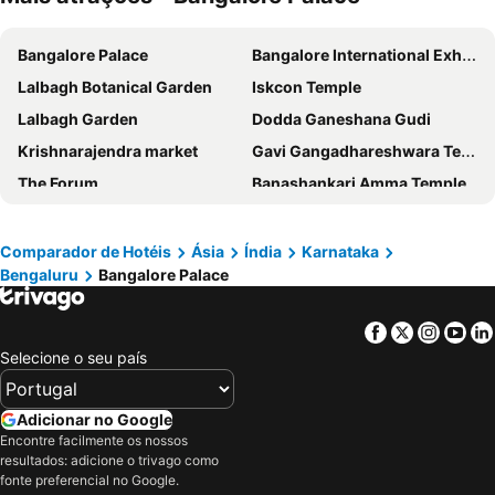
ITC Windsor, a Luxury Collection Hotel, Bengaluru
ibis Bengaluru City Centre
Bangalore Palace
Bangalore International Exhibition Centre
Hotel Grand Sigma
Lilac Hotel 3rd Block
Lalbagh Botanical Garden
Iskcon Temple
Hyde Park Aparthotel
CRN Canary Sapphire
Lalbagh Garden
Dodda Ganeshana Gudi
Ramada by Wyndham Bengaluru Yelahanka
Krishnarajendra market
Gavi Gangadhareshwara Temple
The Forum
Banashankari Amma Temple
Jakkur Aerodrome
Art of Living International Centre
Thottikallu Falls
Bengaluru International Airport
Comparador de Hotéis
Ásia
Índia
Karnataka
Bengaluru
Bangalore Palace
Wonderla Amusement Park
Ranganathaswamy Temple
Vindhyagiri Hill Temple
GRS Fantasy Park
Facebook
Twitter
Insta
Yo
St Philomena's Cathedral
Devaraja Market
Selecione o seu país
Thiruvananthapuram Zoo
Vellore Airport
Mysore Palace
Adicionar no Google
Encontre facilmente os nossos
resultados: adicione o trivago como
fonte preferencial no Google.