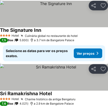
Partilhar
Ad
The Signature Inn
Ver preços
Hotel
Culinária global no restaurante do hotel
Ver preços
4 Estrelas
7,5
Boa
5.930
a 3.7 km de Bangalore Palace
Selecione as datas para ver os preços
Ver preços
exatos.
Partilhar
Ad
Sri Ramakrishna Hotel
Ver preços
Hotel
Charme histórico da antiga Bengaluru
Ver preços
4 Estrelas
7,6
Boa
4.021
a 2.9 km de Bangalore Palace