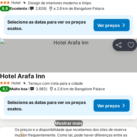
Hotel
Design de interiores moderno e limpo
Ver preços
3 Estrelas
8,6
Excelente
2.839
a 2.8 km de Bangalore Palace
Selecione as datas para ver os preços
Ver preços
exatos.
Partilhar
Ad
Hotel Arafa Inn
Ver preços
Hotel
Terraço com vista para a cidade
Ver preços
3 Estrelas
8,1
Muito boa
3.983
a 2.8 km de Bangalore Palace
Selecione as datas para ver os preços
Ver preços
exatos.
Mostrar mais
Os preços e a disponibilidade que recebemos dos sites de reserva
mudam frequentemente. Como tal, pode haver diferenças entre as