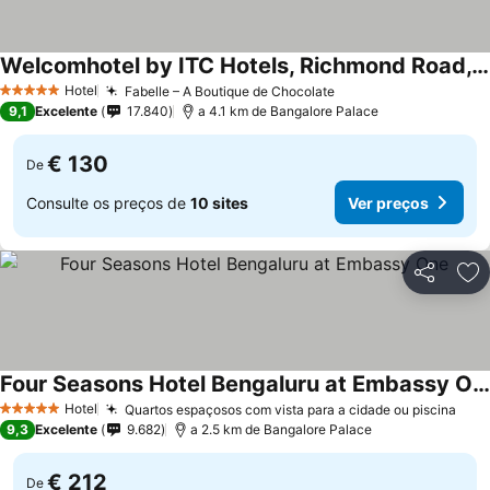
Welcomhotel by ITC Hotels, Richmond Road, Bengaluru
Ver preços
Hotel
Fabelle – A Boutique de Chocolate
Ver preços
5 Estrelas
9,1
Excelente
17.840
a 4.1 km de Bangalore Palace
€ 130
De
Consulte os preços de
10 sites
Ver preços
Partilhar
Ad
Four Seasons Hotel Bengaluru at Embassy One
Ver preços
Hotel
Quartos espaçosos com vista para a cidade ou piscina
Ver
5 Estrelas
9,3
Excelente
9.682
a 2.5 km de Bangalore Palace
€ 212
De