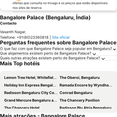
ofertas que consulta no trivago e os preços que estão disponíveis
nos sites de reserva.
Bangalore Palace (Bengaluru, Índia)
Contacto
Vasanth Nagar
,
Telefone
:
+91(80)23360818
|
Site oficial
Perguntas frequentes sobre Bangalore Palace
O que faz com que Bangalore Palace seja popular em Bengaluru?
Que alojamentos existem perto de Bangalore Palace?
Quais outras atrações existem perto de Bangalore Palace?
Mais Top hotéis
Lemon Tree Hotel, Whitefield, Bangalore
The Oberoi, Bengaluru
Holiday Inn Express Bengaluru Whitefield Itpl By Ihg
Ramada Encore by Wyndham Bangalore Domlur
Radisson Bengaluru City Center
Conrad Bengaluru
Grand Mercure Bengaluru at Gopalan Mall
The Chancery Pavilion
The Chancery Hotel
Radisson Blu Atria Bengaluru
Mais atrações - Bangalore Palace
The Leela Palace Bengaluru
Welcomhotel by ITC Hotels, Richmond Road, Bengaluru