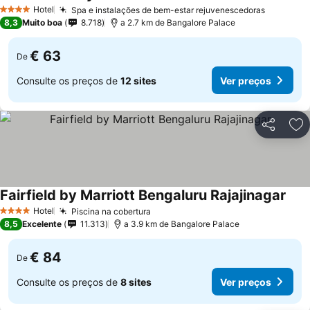
Ver preços
Hotel
Spa e instalações de bem-estar rejuvenescedoras
Ver preç
4 Estrelas
8,3
Muito boa
8.718
a 2.7 km de Bangalore Palace
€ 63
De
Consulte os preços de
12 sites
Ver preços
Partilhar
Ad
Fairfield by Marriott Bengaluru Rajajinagar
Ver 
Hotel
Piscina na cobertura
Ver preços
4 Estrelas
8,5
Excelente
11.313
a 3.9 km de Bangalore Palace
€ 84
De
Consulte os preços de
8 sites
Ver preços