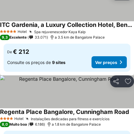
ITC Gardenia, a Luxury Collection Hotel, Bengaluru
Ver preços
Hotel
Spa rejuvenescedor Kaya Kalp
Ver preços
5 Estrelas
9,3
Excelente
33.071
a 3.5 km de Bangalore Palace
€ 212
De
Consulte os preços de
9 sites
Ver preços
Partilhar
Ad
Regenta Place Bangalore, Cunningham Road
Ve
Hotel
Instalações dedicadas para fitness e exercícios
Ver preços
4 Estrelas
8,0
Muito boa
6.186
a 1.8 km de Bangalore Palace