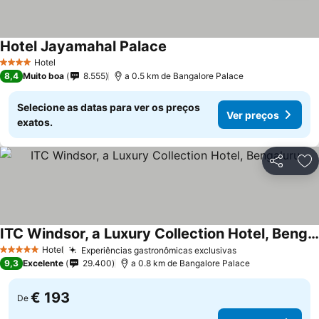
Hotel Jayamahal Palace
Ver preços
Hotel
4 Estrelas
8,4
Muito boa
8.555
a 0.5 km de Bangalore Palace
Selecione as datas para ver os preços
Ver preços
exatos.
Partilhar
Ad
ITC Windsor, a Luxury Collection Hotel, Bengaluru
Ver preços
Hotel
Experiências gastronômicas exclusivas
Ver preços
5 Estrelas
9,3
Excelente
29.400
a 0.8 km de Bangalore Palace
€ 193
De