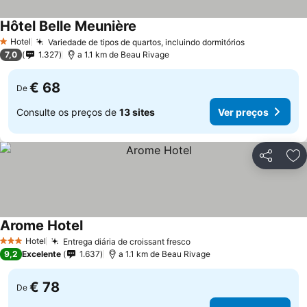
Hôtel Belle Meunière
Hotel
Variedade de tipos de quartos, incluindo dormitórios
1 Estrelas
7,0
1.327
a 1.1 km de Beau Rivage
€ 68
De
Consulte os preços de
13 sites
Ver preços
Partilhar
Ad
Arome Hotel
Hotel
Entrega diária de croissant fresco
3 Estrelas
9,2
Excelente
1.637
a 1.1 km de Beau Rivage
€ 78
De