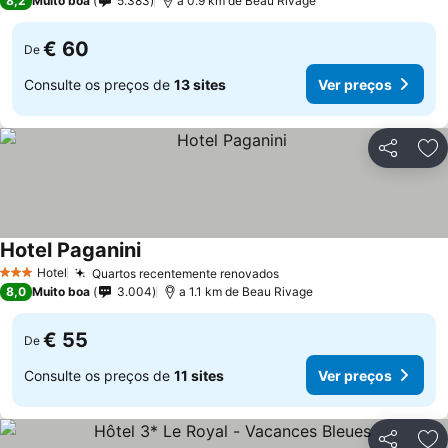
8,2
Muito boa
5.383
a 0.9 km de Beau Rivage
€ 60
De
Consulte os preços de
13 sites
Ver preços
Partilhar
Ad
Hotel Paganini
Hotel
Quartos recentemente renovados
3 Estrelas
8,0
Muito boa
3.004
a 1.1 km de Beau Rivage
€ 55
De
Consulte os preços de
11 sites
Ver preços