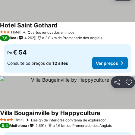
Hotel Saint Gothard
Hotel
Quartos renovados e limpos
3 Estrelas
7,6
Boa
4.262
a 2.0 km de Promenade des Anglais
€ 54
De
Consulte os preços de
12 sites
Ver preços
Partilhar
Ad
Villa Bougainville by Happyculture
Hotel
Design de interiores com tema de explorador
4 Estrelas
8,4
Muito boa
4.691
a 1.6 km de Promenade des Anglais