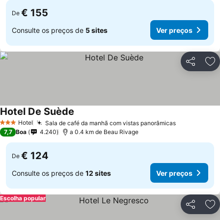
€ 155
De
Consulte os preços de
5 sites
Ver preços
Partilhar
Ad
Hotel De Suède
Hotel
Sala de café da manhã com vistas panorâmicas
3 Estrelas
7,7
Boa
4.240
a 0.4 km de Beau Rivage
€ 124
De
Consulte os preços de
12 sites
Ver preços
Escolha popular
Partilhar
Ad