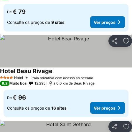
€ 79
De
Consulte os preços de
9 sites
Ver preços
Partilhar
Ad
Hotel Beau Rivage
Hotel
Praia privativa com acesso ao oceano
4 Estrelas
8,2
Muito boa
12.295
a 0.0 km de Beau Rivage
€ 96
De
Consulte os preços de
16 sites
Ver preços
Partilhar
Ad