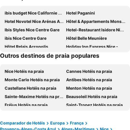
ibis budget Nice Californie Lenval
Hotel Paganini
Hotel Novotel Nice Arénas Aéroport
Hôtel & Appartements Monsigny
Ibis Styles Nice Centre Gare
Hotel-Restaurant Isidore Nice Ouest
ibis Nice Centre Gare
Hôtel Belle Meunière
Hôtel Relais Acropolis
Holiday Inn Express Nice - Grand Arenas By Ihg
Outros destinos de praia populares
ibis budget Nice Palais Nikaia
Greet Hotel Nice Aéroport Promenade des Anglais
Fairmont Monte Carlo
Novotel Monte Carlo
Nice Hotéis na praia
Cannes Hotéis na praia
Best Western Hotel Journel Antibes
Hotel Saint Gothard
Monte Carlo Hotéis na praia
Antibes Hotéis na praia
Mercure Nice Centre Grimaldi
Novotel Nice Centre Vieux Nice
Castellane Hotéis na praia
Menton Hotéis na praia
Hotel Le Saint Paul
Aparthotel Adagio Nice Centre
Sainte-Maxime Hotéis na praia
Beausoleil Hotéis na praia
Radisson Blu Hotel, Nice
NH Nice
Fréjus Hotéis na praia
Saint-Tropez Hotéis na praia
Hôtel Bristol
Le Méridien Beach Plaza
Saint-Raphaël Hotéis na praia
Diano Marina Hotéis na praia
B&B HOTEL Nice Aéroport Arenas
Columbus Hotel Monte-Carlo, Curio Collection by Hilton
Sanremo Hotéis na praia
Cagnes-sur-Mer Hotéis na praia
Riviera Marriott Hotel La Porte de Monaco
Aparthotel Adagio Access Nice Magnan
Comparador de Hotéis
Europa
França
Provença-Alpes-Costa Azul
Alpes-Maritimes
Nice