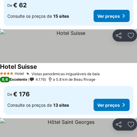
€ 62
De
Consulte os preços de
15 sites
Ver preços
Partilhar
Ad
Hotel Suisse
Hotel
Vistas panorâmicas inigualáveis da baía
4 Estrelas
8,6
Excelente
4.176
a 0.8 km de Beau Rivage
€ 176
De
Consulte os preços de
13 sites
Ver preços
Partilhar
Ad