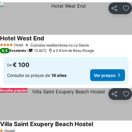
Partilhar
Ad
Hotel West End
Hotel
Culinária mediterrânea no Le Siecle
4 Estrelas
8,5
Excelente
12.927
a 0.8 km de Beau Rivage
€ 100
De
Consulte os preços de
16 sites
Ver preços
Escolha popular
Partilhar
Ad
Villa Saint Exupery Beach Hostel
Hostel