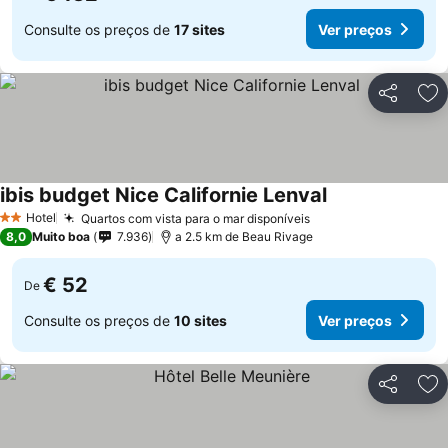
Consulte os preços de
17 sites
Ver preços
Partilhar
Ad
ibis budget Nice Californie Lenval
Hotel
Quartos com vista para o mar disponíveis
2 Estrelas
8,0
Muito boa
7.936
a 2.5 km de Beau Rivage
€ 52
De
Consulte os preços de
10 sites
Ver preços
Partilhar
Ad