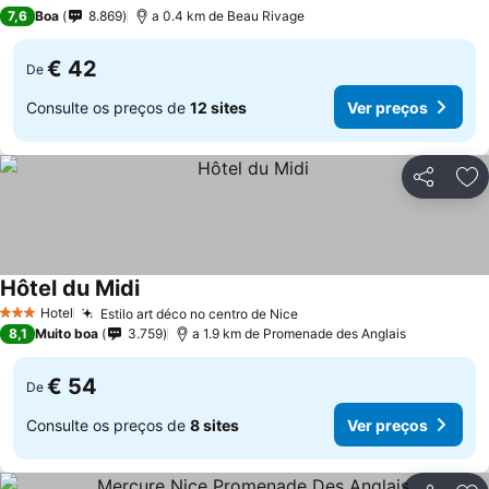
1 Estrelas
7,6
Boa
8.869
a 0.4 km de Beau Rivage
€ 42
De
Consulte os preços de
12 sites
Ver preços
Partilhar
Ad
Hôtel du Midi
Hotel
Estilo art déco no centro de Nice
3 Estrelas
8,1
Muito boa
3.759
a 1.9 km de Promenade des Anglais
€ 54
De
Consulte os preços de
8 sites
Ver preços