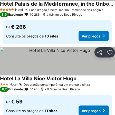
Hotel Palais de la Mediterranee, in the Unbound Collection by Hyatt
Hotel
Localização à beira-mar na Promenade des Anglais
5 Estrelas
8,9
Excelente
10.286
a 0.6 km de Beau Rivage
€ 266
De
Consulte os preços de
10 sites
Ver preços
Partilhar
Ad
Hotel La Villa Nice Victor Hugo
Hotel
Decoração contemporânea em branco e cinza
3 Estrelas
8,7
Excelente
5.190
a 0.6 km de Beau Rivage
€ 59
De
Consulte os preços de
11 sites
Ver preços