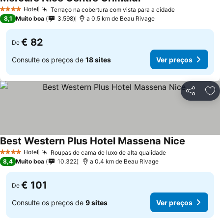
Hotel
Terraço na cobertura com vista para a cidade
4 Estrelas
8,1
Muito boa
3.598
a 0.5 km de Beau Rivage
€ 82
De
Consulte os preços de
18 sites
Ver preços
Partilhar
Ad
Best Western Plus Hotel Massena Nice
Hotel
Roupas de cama de luxo de alta qualidade
4 Estrelas
8,4
Muito boa
10.322
a 0.4 km de Beau Rivage
€ 101
De
Consulte os preços de
9 sites
Ver preços