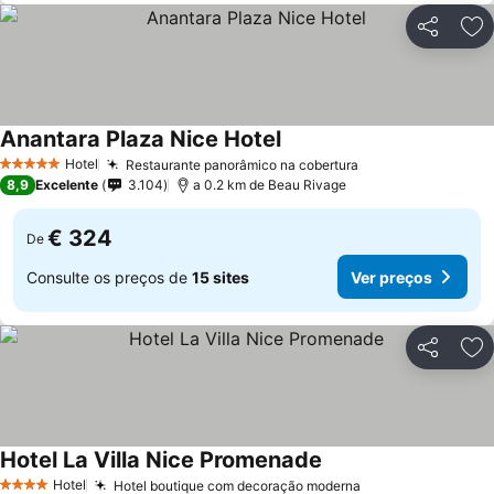
Partilhar
Ad
Anantara Plaza Nice Hotel
Hotel
Restaurante panorâmico na cobertura
5 Estrelas
8,9
Excelente
3.104
a 0.2 km de Beau Rivage
€ 324
De
Consulte os preços de
15 sites
Ver preços
Partilhar
Ad
Hotel La Villa Nice Promenade
Hotel
Hotel boutique com decoração moderna
4 Estrelas