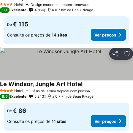
Hotel
Design moderno e recém-renovado
4 Estrelas
9,1
Excelente
4.866
a 0.7 km de Beau Rivage
€ 115
De
Consulte os preços de
14 sites
Ver preços
Partilhar
Ad
Le Windsor, Jungle Art Hotel
Hotel
Oásis de jardim tropical com piscina
4 Estrelas
8,5
Excelente
5.243
a 0.7 km de Beau Rivage
€ 86
De
Consulte os preços de
11 sites
Ver preços