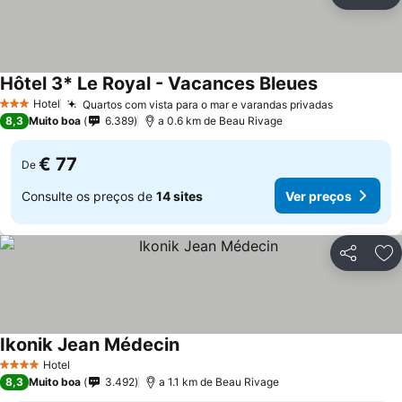
Partilhar
Ad
Hôtel 3* Le Royal - Vacances Bleues
Hotel
Quartos com vista para o mar e varandas privadas
3 Estrelas
8,3
Muito boa
6.389
a 0.6 km de Beau Rivage
€ 77
De
Consulte os preços de
14 sites
Ver preços
Partilhar
Ad
Ikonik Jean Médecin
Hotel
4 Estrelas
8,3
Muito boa
3.492
a 1.1 km de Beau Rivage