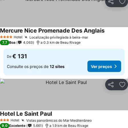
Partilhar
Ad
Mercure Nice Promenade Des Anglais
Hotel
Localização privilegiada à beira-mar
4 Estrelas
7,7
Boa
4.063
a 0.3 km de Beau Rivage
€ 131
De
Consulte os preços de
12 sites
Ver preços
Partilhar
Ad
Hotel Le Saint Paul
Hotel
Vistas panorâmicas do Mar Mediterrâneo
3 Estrelas
9,0
Excelente
5.661
a 1.9 km de Beau Rivage