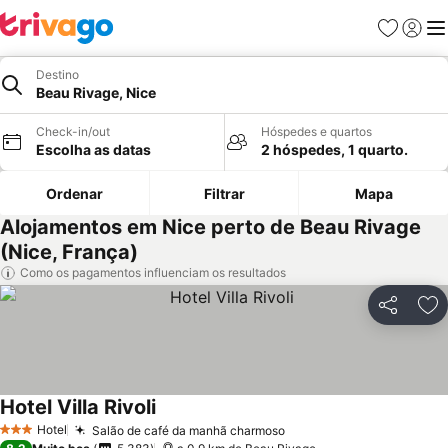
Favoritos
Iniciar
Me
Destino
Beau Rivage, Nice
Check-in/out
Hóspedes e quartos
Escolha as datas
2 hóspedes, 1 quarto.
Ordenar
Filtrar
Mapa
Alojamentos em Nice perto de Beau Rivage
(Nice, França)
Como os pagamentos influenciam os resultados
Partilhar
Ad
Hotel Villa Rivoli
Hotel
Salão de café da manhã charmoso
3 Estrelas