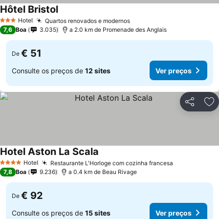
Hôtel Bristol
Hotel
Quartos renovados e modernos
3 Estrelas
7,6
Boa
3.035
a 2.0 km de Promenade des Anglais
€ 51
De
Consulte os preços de
12 sites
Ver preços
Partilhar
Ad
Hotel Aston La Scala
Hotel
Restaurante L'Horloge com cozinha francesa
4 Estrelas
7,8
Boa
9.236
a 0.4 km de Beau Rivage
€ 92
De
Consulte os preços de
15 sites
Ver preços