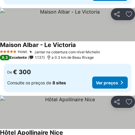
Partilhar
Ad
Maison Albar - Le Victoria
Hotel
Jantar na cobertura com nível Michelin
5 Estrelas
9,3
Excelente
1.137
a 0.3 km de Beau Rivage
€ 300
De
Consulte os preços de
8 sites
Ver preços
Partilhar
Ad
Hôtel Apollinaire Nice