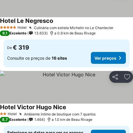
Hotel Le Negresco
Hotel
Culinária com estrela Michelin no Le Chantecler
5 Estrelas
9,1
Excelente
13.633
a 0.9 km de Beau Rivage
€ 319
De
Consulte os preços de
16 sites
Ver preços
Partilhar
Ad
Hotel Victor Hugo Nice
Hotel
Ambiente íntimo de boutique com 7 quartos
2 Estrelas
8,7
Excelente
1.464
a 1.0 km de Beau Rivage
Selecione as datas para ver os preços