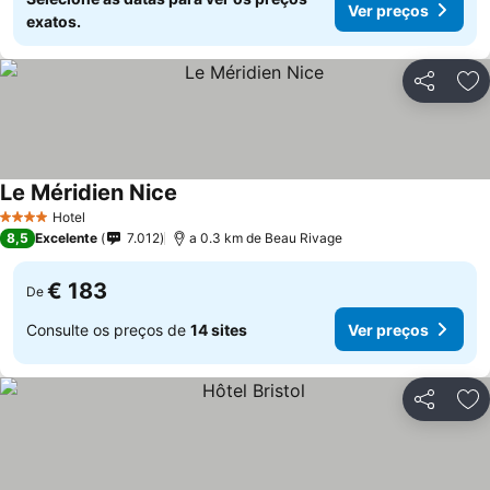
Ver preços
exatos.
Partilhar
Ad
Le Méridien Nice
Hotel
4 Estrelas
8,5
Excelente
7.012
a 0.3 km de Beau Rivage
€ 183
De
Consulte os preços de
14 sites
Ver preços
Partilhar
Ad