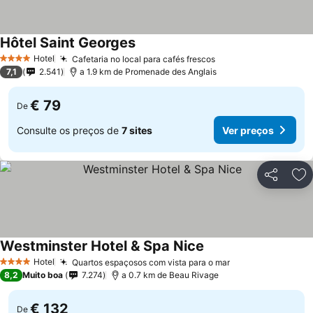
Hôtel Saint Georges
Hotel
Cafetaria no local para cafés frescos
4 Estrelas
7,1
2.541
a 1.9 km de Promenade des Anglais
€ 79
De
Consulte os preços de
7 sites
Ver preços
Partilhar
Ad
Westminster Hotel & Spa Nice
Hotel
Quartos espaçosos com vista para o mar
4 Estrelas
8,2
Muito boa
7.274
a 0.7 km de Beau Rivage
€ 132
De