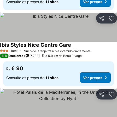
Consulte os preços de
11 sites
Ver preços
Partilhar
Ad
Ibis Styles Nice Centre Gare
Hotel
Suco de laranja fresco espremido diariamente
3 Estrelas
8,8
Excelente
7.732
a 0.9 km de Beau Rivage
€ 90
De
Consulte os preços de
11 sites
Ver preços
Partilhar
Ad