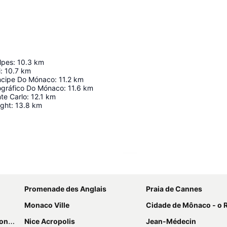
lpes
:
10.3
km
i
:
10.7
km
íncipe Do Mónaco
:
11.2
km
gráfico Do Mónaco
:
11.6
km
te Carlo
:
12.1
km
ght
:
13.8
km
Ampliar mapa
Promenade des Anglais
Praia de Cannes
Monaco Ville
Cidade de Mônaco - o
rès
Nice Acropolis
Jean-Médecin