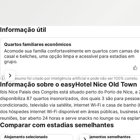
Informação útil
Quartos familiares econômicos
Acomode sua família confortavelmente em quartos com camas de
casal e beliches, uma opção limpa e acessível para estadias em
grupo.
Este resumo foi criado por inteligência artificial e pode não ser 100% correto.
Informação sobre o easyHotel Nice Old Town
Ibis Nice Palais des Congrès está situado perto do Porto de Nice, a
disponibiliza 87 quartos insonorizados, dos quais 3 são para pess
condicionado, televisão via satélite, internet Wi-Fi e casa de banh
dos hóspedes internet Wi-Fi disponível em áreas públicas, business 
reuniões, bar aberto 24 horas e serve snacks no lounge ou na espla
Comparar com estadias semelhantes
estacionamento interior.
Alojamento selecionado
Alojamentos semelhantes
próximo