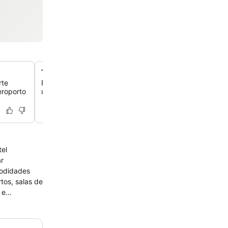
Terraço externo acolhedor
rte
Relaxe e aprecie o ambiente no agradável terraço exter
eroporto
um espaço tranquilo para você.
tel
ar
modidades
tos, salas de
 e