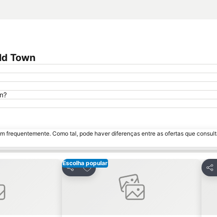
Old Town
wn?
m frequentemente. Como tal, pode haver diferenças entre as ofertas que consult
Escolha popular
avoritos
Adicionar aos favoritos
Partilhar
Par