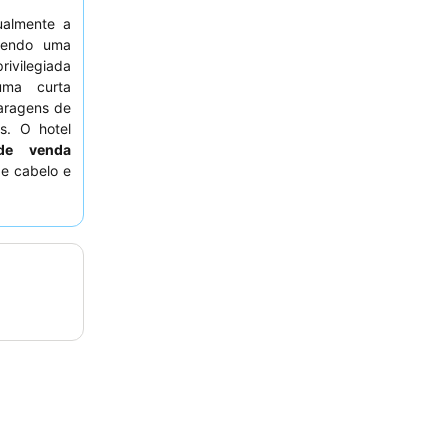
ualmente a
cendo uma
ivilegiada
uma curta
aragens de
es. O hotel
de venda
e cabelo e
s elogiam
os
e o bom
xperiência
ados para o