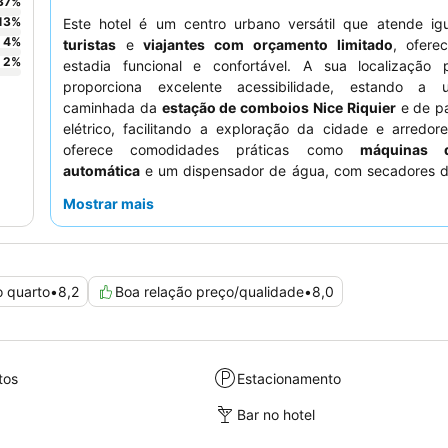
37
%
13
%
Este hotel é um centro urbano versátil que atende ig
4
%
turistas
e
viajantes com orçamento limitado
, ofere
2
%
estadia funcional e confortável. A sua localização pr
proporciona excelente acessibilidade, estando a 
caminhada da
estação de comboios Nice Riquier
e de p
elétrico, facilitando a exploração da cidade e arredor
oferece comodidades práticas como
máquinas 
automática
e um dispensador de água, com secadores d
chaleiras disponíveis na receção. Os hóspede
Mostrar mais
consistentemente os
funcionários simpáticos e prestativ
valor e variado
buffet de pequeno-almoço
. Para uma e
mais tranquila, os hóspedes podem preferir quartos vir
pátio exterior.
o quarto
•
8,2
Boa relação preço/qualidade
•
8,0
tos
Estacionamento
Bar no hotel