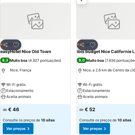
Adicionar aos favoritos
Adicionar aos favor
Hotel
Hotel
2 Estrelas
2 Estrelas
Partilhar
Partilhar
easyHotel Nice Old Town
ibis budget Nice Californie 
8,3
8,0
Muito boa
(
4.927 pontuações
)
Muito boa
(
7.936 pontuaçõe
Nice, França
Nice, a 2.6 km de Centro da ci
Wi-Fi grátis
Wi-Fi grátis
Estacionamento
Estacionamento
Aceita animais
Aceita animais
€ 46
€ 52
de
de
Consulte os preços de
10 sites
Consulte os preços de
10 sites
Ver preços
Ver preços