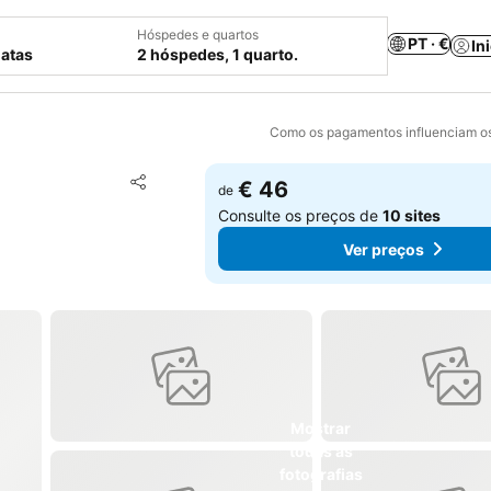
Hóspedes e quartos
PT · €
In
datas
2 hóspedes, 1 quarto.
Como os pagamentos influenciam os
Adicionar aos favoritos
€ 46
de
Partilhar
Consulte os preços de
10 sites
Ver preços