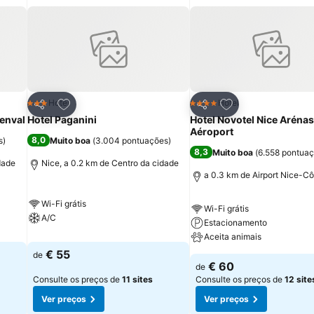
itos
Adicionar aos favoritos
Adicionar aos fav
Hotel
Hotel
3 Estrelas
4 Estrelas
Partilhar
Partilhar
Lenval
Hotel Paganini
Hotel Novotel Nice Arénas
Aéroport
8,0
s
)
Muito boa
(
3.004 pontuações
)
8,3
Muito boa
(
6.558 pontua
dade
Nice, a 0.2 km de Centro da cidade
a 0.3 km de Airport Nice-Cô
Wi-Fi grátis
Wi-Fi grátis
A/C
Estacionamento
Aceita animais
€ 55
de
€ 60
de
Consulte os preços de
11 sites
Consulte os preços de
12 site
Ver preços
Ver preços