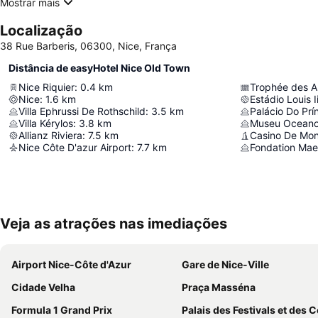
Mostrar mais
Localização
38 Rue Barberis, 06300, Nice, França
Distância de easyHotel Nice Old Town
Nice Riquier
:
0.4
km
Trophée des A
Nice
:
1.6
km
Estádio Louis I
Villa Ephrussi De Rothschild
:
3.5
km
Palácio Do Pr
Villa Kérylos
:
3.8
km
Museu Oceano
Allianz Riviera
:
7.5
km
Casino De Mon
Nice Côte D'azur Airport
:
7.7
km
Fondation Mae
Veja as atrações nas imediações
Airport Nice-Côte d'Azur
Gare de Nice-Ville
Cidade Velha
Praça Masséna
Formula 1 Grand Prix
Palais des Festivals et des Cong