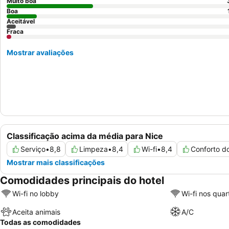
Muito boa
Boa
Aceitável
Fraca
Mostrar avaliações
Classificação acima da média para Nice
Serviço
•
8,8
Limpeza
•
8,4
Wi-fi
•
8,4
Conforto d
Mostrar mais classificações
Comodidades principais do hotel
Wi-fi no lobby
Wi-fi nos quar
Aceita animais
A/C
Todas as comodidades