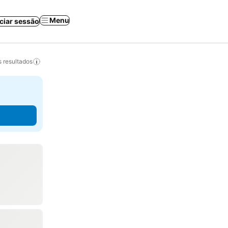
Menu
iciar sessão
 resultados