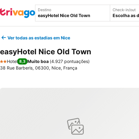
Destino
Check-in/out
Escolha as 
Ver todas as estadias em Nice
easyHotel Nice Old Town
Hotel
Muito boa
(
4.927 pontuações
)
8,3
2 Estrelas
38 Rue Barberis, 06300, Nice, França