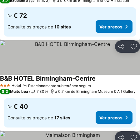
8,7
Excelente
14.673
a 0.8 km de Birmingham Snow Hill station
€ 72
De
Consulte os preços de
10 sites
Ver preços
Partilhar
Ad
B&B HOTEL Birmingham-Centre
Hotel
Estacionamento subterrâneo seguro
3 Estrelas
8,3
Muito boa
7.309
a 0.7 km de Birmingham Museum & Art Gallery
€ 40
De
Consulte os preços de
17 sites
Ver preços