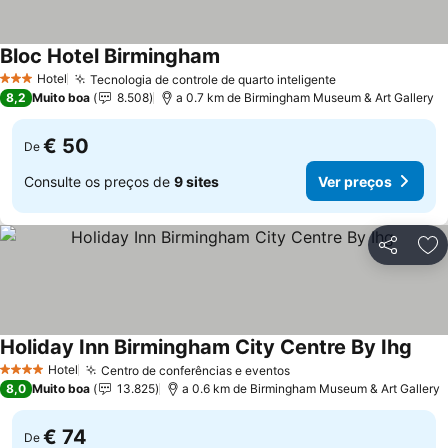
Bloc Hotel Birmingham
Hotel
Tecnologia de controle de quarto inteligente
3 Estrelas
8,2
Muito boa
8.508
a 0.7 km de Birmingham Museum & Art Gallery
€ 50
De
Consulte os preços de
9 sites
Ver preços
Partilhar
Ad
Holiday Inn Birmingham City Centre By Ihg
Hotel
Centro de conferências e eventos
4 Estrelas
8,0
Muito boa
13.825
a 0.6 km de Birmingham Museum & Art Gallery
€ 74
De