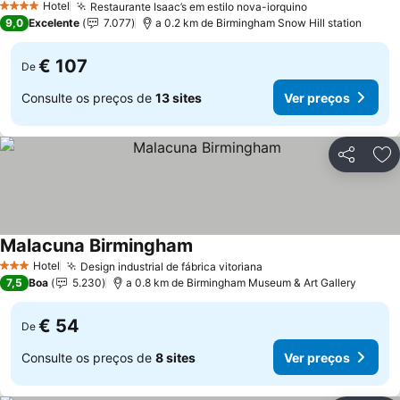
Hotel
Restaurante Isaac’s em estilo nova-iorquino
4 Estrelas
9,0
Excelente
7.077
a 0.2 km de Birmingham Snow Hill station
€ 107
De
Consulte os preços de
13 sites
Ver preços
Partilhar
Ad
Malacuna Birmingham
Hotel
Design industrial de fábrica vitoriana
3 Estrelas
7,5
Boa
5.230
a 0.8 km de Birmingham Museum & Art Gallery
€ 54
De
Consulte os preços de
8 sites
Ver preços