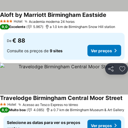
Aloft by Marriott Birmingham Eastside
Hotel
Academia moderna 24 horas
4 Estrelas
9,0
Excelente
5.967
a 1.0 km de Birmingham Snow Hill station
€ 88
De
Consulte os preços de
9 sites
Ver preços
Partilhar
Ad
Travelodge Birmingham Central Moor Street
Hotel
Acesso ao Tesco Express no térreo
2 Estrelas
8,0
Muito boa
4.085
a 0.7 km de Birmingham Museum & Art Gallery
Selecione as datas para ver os preços
Ver preços