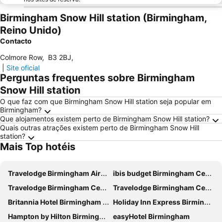
Birmingham Snow Hill station (Birmingham,
Reino Unido)
Contacto
Colmore Row
,
B3 2BJ
,
|
Site oficial
Perguntas frequentes sobre Birmingham
Snow Hill station
O que faz com que Birmingham Snow Hill station seja popular em
Birmingham?
Que alojamentos existem perto de Birmingham Snow Hill station?
Quais outras atrações existem perto de Birmingham Snow Hill
station?
Mais Top hotéis
Travelodge Birmingham Airport
ibis budget Birmingham Centre
Travelodge Birmingham Central Bull Ring
Travelodge Birmingham Central Newhall Street
Britannia Hotel Birmingham New Street Station Birmingham
Holiday Inn Express Birmingham - Snow Hill By Ihg
Hampton by Hilton Birmingham Broad Street
easyHotel Birmingham