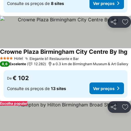
Consulte os preços de
8 sites
Ver preços
Partilhar
Ad
Crowne Plaza Birmingham City Centre By Ihg
Hotel
Elegante b1 Restaurante e Bar
4 Estrelas
8,6
Excelente
12.282
a 0.3 km de Birmingham Museum & Art Gallery
€ 102
De
Consulte os preços de
13 sites
Ver preços
Escolha popular
Partilhar
Ad