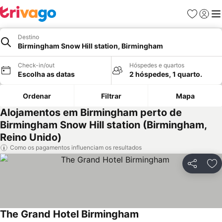
Favoritos
Iniciar
Me
Destino
Birmingham Snow Hill station, Birmingham
Check-in/out
Hóspedes e quartos
Escolha as datas
2 hóspedes, 1 quarto.
Ordenar
Filtrar
Mapa
Alojamentos em Birmingham perto de
Birmingham Snow Hill station (Birmingham,
Reino Unido)
Como os pagamentos influenciam os resultados
Partilhar
Ad
The Grand Hotel Birmingham