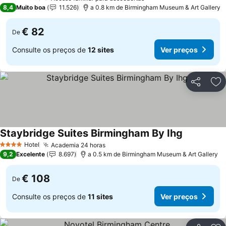
4 Estrelas
8,4
Muito boa
11.526
a 0.8 km de Birmingham Museum & Art Gallery
€ 82
De
Consulte os preços de
12 sites
Ver preços
Partilhar
Ad
Staybridge Suites Birmingham By Ihg
Hotel
Academia 24 horas
4 Estrelas
9,2
Excelente
8.697
a 0.5 km de Birmingham Museum & Art Gallery
€ 108
De
Consulte os preços de
11 sites
Ver preços