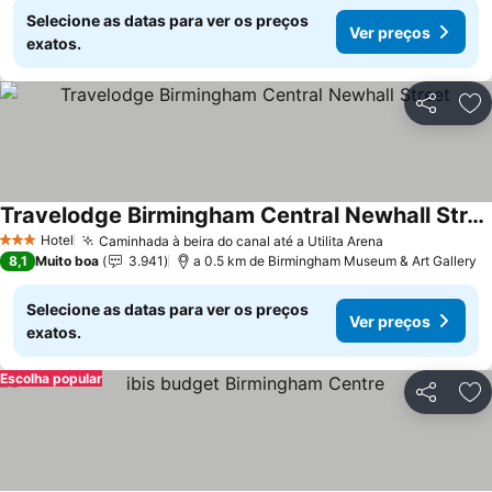
Selecione as datas para ver os preços
Ver preços
exatos.
Partilhar
Ad
Travelodge Birmingham Central Newhall Street
Hotel
Caminhada à beira do canal até a Utilita Arena
3 Estrelas
8,1
Muito boa
3.941
a 0.5 km de Birmingham Museum & Art Gallery
Selecione as datas para ver os preços
Ver preços
exatos.
Escolha popular
Partilhar
Ad