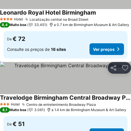
Leonardo Royal Hotel Birmingham
Hotel
Localização central na Broad Street
4 Estrelas
8,4
Muito boa
33.451
a 0.7 km de Birmingham Museum & Art Gallery
€ 72
De
Consulte os preços de
16 sites
Ver preços
Partilhar
Ad
Travelodge Birmingham Central Broadway Plaza
Hotel
Centro de entretenimento Broadway Plaza
3 Estrelas
8,1
Muito boa
3.061
a 1.4 km de Birmingham Museum & Art Gallery
€ 51
De