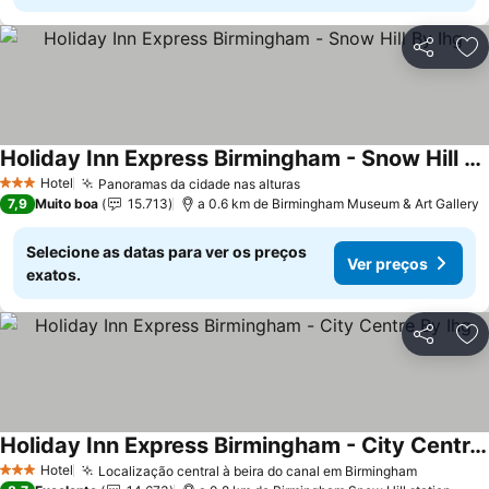
Partilhar
Ad
Holiday Inn Express Birmingham - Snow Hill By Ihg
Hotel
Panoramas da cidade nas alturas
3 Estrelas
7,9
Muito boa
15.713
a 0.6 km de Birmingham Museum & Art Gallery
Selecione as datas para ver os preços
Ver preços
exatos.
Partilhar
Ad
Holiday Inn Express Birmingham - City Centre By Ihg
Hotel
Localização central à beira do canal em Birmingham
3 Estrelas