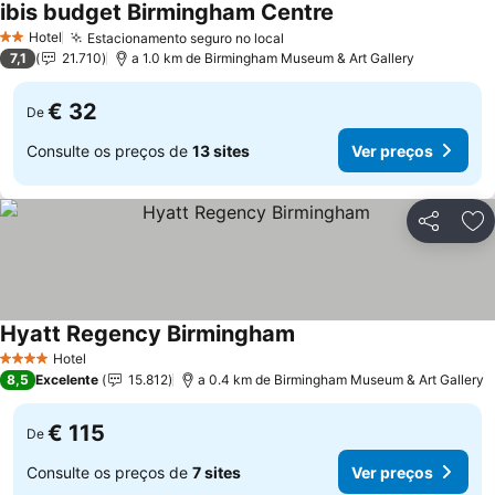
ibis budget Birmingham Centre
Hotel
Estacionamento seguro no local
2 Estrelas
7,1
21.710
a 1.0 km de Birmingham Museum & Art Gallery
€ 32
De
Consulte os preços de
13 sites
Ver preços
Partilhar
Ad
Hyatt Regency Birmingham
Hotel
4 Estrelas
8,5
Excelente
15.812
a 0.4 km de Birmingham Museum & Art Gallery
€ 115
De
Consulte os preços de
7 sites
Ver preços