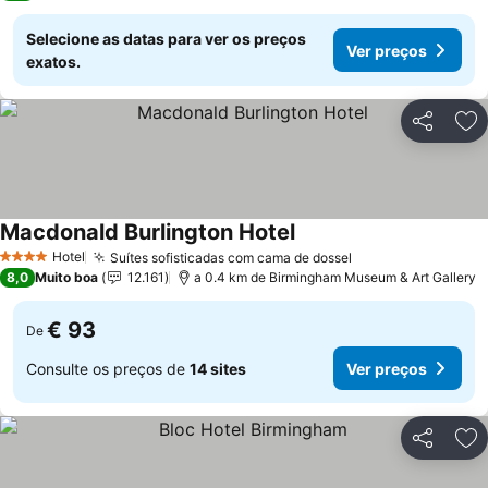
Selecione as datas para ver os preços
Ver preços
exatos.
Partilhar
Ad
Macdonald Burlington Hotel
Hotel
Suítes sofisticadas com cama de dossel
4 Estrelas
8,0
Muito boa
12.161
a 0.4 km de Birmingham Museum & Art Gallery
€ 93
De
Consulte os preços de
14 sites
Ver preços
Partilhar
Ad