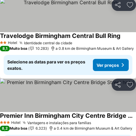
Partilhar
Ad
Travelodge Birmingham Central Bull Ring
Hotel
Identidade central da cidade
2 Estrelas
8,1
Muito boa
10.283
a 0.8 km de Birmingham Museum & Art Gallery
Selecione as datas para ver os preços
Ver preços
exatos.
Partilhar
Ad
Premier Inn Birmingham City Centre Bridge Street hotel
Hotel
Vantagens e instalações para famílias
3 Estrelas
8,2
Muito boa
6.323
a 0.4 km de Birmingham Museum & Art Gallery