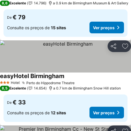
8,6
Excelente
14.796
a 0.9 km de Birmingham Museum & Art Gallery
€ 79
De
Consulte os preços de
15 sites
Ver preços
Partilhar
Ad
easyHotel Birmingham
Hotel
Perto do Hippodrome Theatre
3 Estrelas
8,5
Excelente
14.654
a 0.7 km de Birmingham Snow Hill station
€ 33
De
Consulte os preços de
12 sites
Ver preços