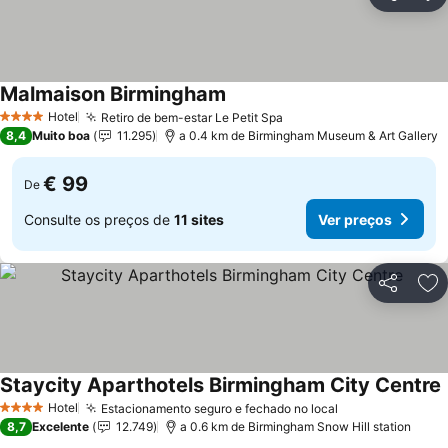
Partilhar
Ad
Malmaison Birmingham
Hotel
Retiro de bem-estar Le Petit Spa
4 Estrelas
8,4
Muito boa
11.295
a 0.4 km de Birmingham Museum & Art Gallery
€ 99
De
Consulte os preços de
11 sites
Ver preços
Partilhar
Ad
Staycity Aparthotels Birmingham City Centre
Hotel
Estacionamento seguro e fechado no local
4 Estrelas
8,7
Excelente
12.749
a 0.6 km de Birmingham Snow Hill station