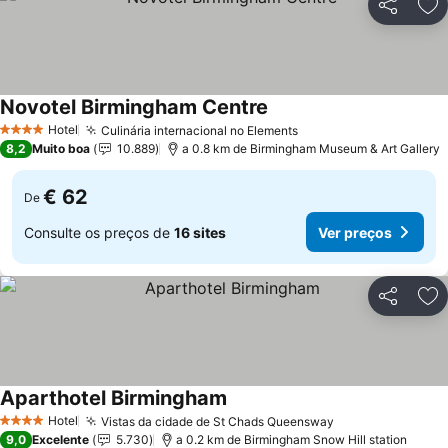
Partilhar
Ad
Novotel Birmingham Centre
Hotel
Culinária internacional no Elements
4 Estrelas
8,2
Muito boa
10.889
a 0.8 km de Birmingham Museum & Art Gallery
€ 62
De
Consulte os preços de
16 sites
Ver preços
Partilhar
Ad
Aparthotel Birmingham
Hotel
Vistas da cidade de St Chads Queensway
4 Estrelas
9,0
Excelente
5.730
a 0.2 km de Birmingham Snow Hill station