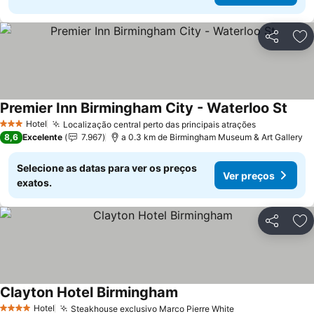
Partilhar
Ad
Premier Inn Birmingham City - Waterloo St
Hotel
Localização central perto das principais atrações
3 Estrelas
8,6
Excelente
7.967
a 0.3 km de Birmingham Museum & Art Gallery
Selecione as datas para ver os preços
Ver preços
exatos.
Partilhar
Ad
Clayton Hotel Birmingham
Hotel
Steakhouse exclusivo Marco Pierre White
4 Estrelas