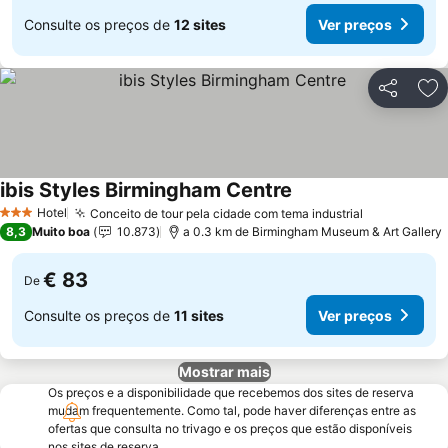
Consulte os preços de
12 sites
Ver preços
Partilhar
Ad
ibis Styles Birmingham Centre
Hotel
Conceito de tour pela cidade com tema industrial
3 Estrelas
8,3
Muito boa
10.873
a 0.3 km de Birmingham Museum & Art Gallery
€ 83
De
Consulte os preços de
11 sites
Ver preços
Mostrar mais
Os preços e a disponibilidade que recebemos dos sites de reserva
mudam frequentemente. Como tal, pode haver diferenças entre as
ofertas que consulta no trivago e os preços que estão disponíveis
nos sites de reserva.