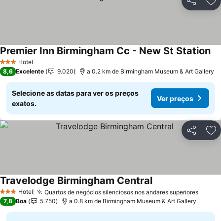
Partilhar
Ad
Premier Inn Birmingham Cc - New St Station
Hotel
3 Estrelas
8,6
Excelente
9.020
a 0.2 km de Birmingham Museum & Art Gallery
Selecione as datas para ver os preços
Ver preços
exatos.
Partilhar
Ad
Travelodge Birmingham Central
Hotel
Quartos de negócios silenciosos nos andares superiores
3 Estrelas
7,8
Boa
5.750
a 0.8 km de Birmingham Museum & Art Gallery