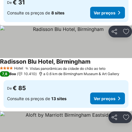
€ 31
De
Consulte os preços de
8 sites
Ver preços
Partilhar
Ad
Radisson Blu Hotel, Birmingham
Hotel
Vistas panorâmicas da cidade do chão ao teto
4 Estrelas
7,8
Boa
10.410
a 0.6 km de Birmingham Museum & Art Gallery
€ 85
De
Consulte os preços de
13 sites
Ver preços
Partilhar
Ad