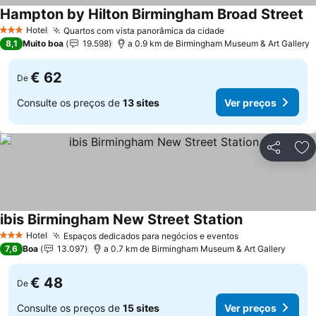
Hampton by Hilton Birmingham Broad Street
Hotel
Quartos com vista panorâmica da cidade
3 Estrelas
8,1
Muito boa
19.598
a 0.9 km de Birmingham Museum & Art Gallery
€ 62
De
Consulte os preços de
13 sites
Ver preços
Partilhar
Ad
ibis Birmingham New Street Station
Hotel
Espaços dedicados para negócios e eventos
3 Estrelas
7,6
Boa
13.097
a 0.7 km de Birmingham Museum & Art Gallery
€ 48
De
Consulte os preços de
15 sites
Ver preços