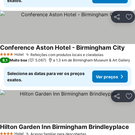
exatos.
Partilhar
Ad
Conference Aston Hotel - Birmingham City
Hotel
Refeições com produtos locais e claraboias
4 Estrelas
8,1
Muito boa
5.067
a 1.3 km de Birmingham Museum & Art Gallery
Selecione as datas para ver os preços
Ver preços
exatos.
Partilhar
Ad
Hilton Garden Inn Birmingham Brindleyplace
Hotel
Acesso familiar para descobertas