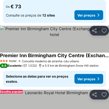
€ 73
De
Consulte os preços de
12 sites
Ver preços
Partilhar
Ad
Premier Inn Birmingham City Centre (Exchange Square) hotel
Hotel
Conceito moderno de arranha-céu urbano
3 Estrelas
8,6
Excelente
1.032
a 0.5 km de Birmingham Snow Hill station
Selecione as datas para ver os preços
Ver preços
exatos.
Escolha popular
Partilhar
Ad