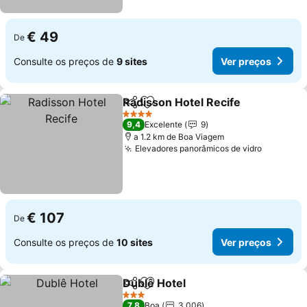
€ 49
De
Consulte os preços de
9 sites
Ver preços
Radisson Hotel Recife
Partilhar
Adicionar aos favoritos
Ver 
4 Estrelas
9,4
Excelente
9
a 1.2 km de Boa Viagem
Elevadores panorâmicos de vidro
Ver preç
€ 107
De
Consulte os preços de
10 sites
Ver preços
Dublê Hotel
Partilhar
Adicionar aos favoritos
Ver preços
3 Estrelas
7,8
Boa
3.006