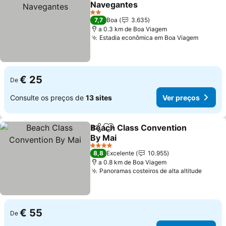
Navegantes
Ver preços
2 Estrelas
7,7
Boa
3.635
a 0.3 km de Boa Viagem
Estadia econômica em Boa Viagem
Ver pr
€ 25
De
Consulte os preços de
13 sites
Ver preços
Beach Class Convention
Partilhar
Adicionar aos favoritos
By Mai
Ver preços
4 Estrelas
8,8
Excelente
10.955
a 0.8 km de Boa Viagem
Panoramas costeiros de alta altitude
Ver p
€ 55
De