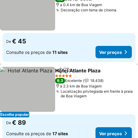
a 0.4 km de Boa Viagem
Decoração com tema de cinema
Ver preç
€ 45
De
Consulte os preços de
11 sites
Ver preços
Hotel Atlante Plaza
Partilhar
Adicionar aos favoritos
Ver pre
5 Estrelas
9,3
Excelente
18.438
a 2.3 km de Boa Viagem
Localização privilegiada em frente à praia
de Boa Viagem
Escolha popular
€ 89
De
Consulte os preços de
17 sites
Ver preços