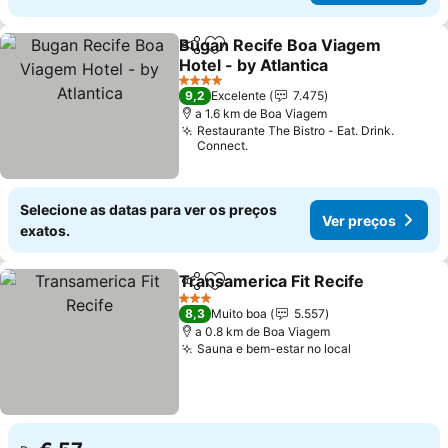
Bugan Recife Boa Viagem
Partilhar
Adicionar aos favoritos
Hotel - by Atlantica
Ver preços
4 Estrelas
9,2
Excelente
7.475
a 1.6 km de Boa Viagem
Restaurante The Bistro - Eat. Drink.
Connect.
Selecione as datas para ver os preços
Ver preços
exatos.
Transamerica Fit Recife
Partilhar
Adicionar aos favoritos
Ve
3 Estrelas
8,3
Muito boa
5.557
a 0.8 km de Boa Viagem
Sauna e bem-estar no local
Ver preços