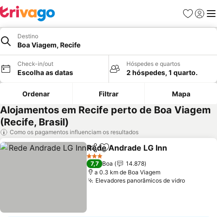
Favoritos
Iniciar
Me
Destino
Boa Viagem, Recife
Check-in/out
Hóspedes e quartos
Escolha as datas
2 hóspedes, 1 quarto.
Ordenar
Filtrar
Mapa
Alojamentos em Recife perto de Boa Viagem
(Recife, Brasil)
Como os pagamentos influenciam os resultados
Rede Andrade LG Inn
Partilhar
Adicionar aos favoritos
Ver 
3 Estrelas
7,7
Boa
14.878
a 0.3 km de Boa Viagem
Elevadores panorâmicos de vidro
Ver preç