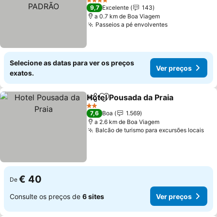
Ver preços
4 Estrelas
9,7
Excelente
143
a 0.7 km de Boa Viagem
Passeios a pé envolventes
Ver preços
Selecione as datas para ver os preços
Ver preços
exatos.
Hotel Pousada da Praia
Partilhar
Adicionar aos favoritos
Ver
2 Estrelas
7,6
Boa
1.569
a 2.6 km de Boa Viagem
Balcão de turismo para excursões locais
Ver
€ 40
De
Consulte os preços de
6 sites
Ver preços