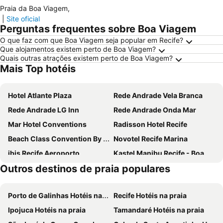
Praia da Boa Viagem
,
|
Site oficial
Perguntas frequentes sobre Boa Viagem
O que faz com que Boa Viagem seja popular em Recife?
Que alojamentos existem perto de Boa Viagem?
Quais outras atrações existem perto de Boa Viagem?
Mais Top hotéis
Hotel Atlante Plaza
Rede Andrade Vela Branca
Rede Andrade LG Inn
Rede Andrade Onda Mar
Mar Hotel Conventions
Radisson Hotel Recife
Beach Class Convention By Mai
Novotel Recife Marina
ibis Recife Aeroporto
Kastel Manibu Recife - Boa Viagem
Outros destinos de praia populares
Mercure Recife Navegantes Hotel
Hotel Euro Suíte Recife Boa Viagem
Beach Class Executive
Dan Inn Mar - Grande Recife
Porto de Galinhas Hotéis na praia
Recife Hotéis na praia
Rede Andrade Plaza Recife
NovoHotell Recife
Ipojuca Hotéis na praia
Tamandaré Hotéis na praia
El Aram Beach Boa Viagem
Marante Plaza Hotel