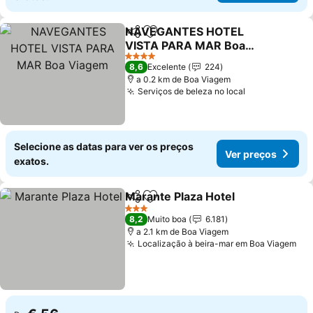
NAVEGANTES HOTEL
Partilhar
Adicionar aos favoritos
VISTA PARA MAR Boa
Viagem
Ver preços
4 Estrelas
8,6
Excelente
224
a 0.2 km de Boa Viagem
Serviços de beleza no local
Ver preços
Selecione as datas para ver os preços
Ver preços
exatos.
Marante Plaza Hotel
Partilhar
Adicionar aos favoritos
Ver p
3 Estrelas
8,2
Muito boa
6.181
a 2.1 km de Boa Viagem
Localização à beira-mar em Boa Viagem
Ver