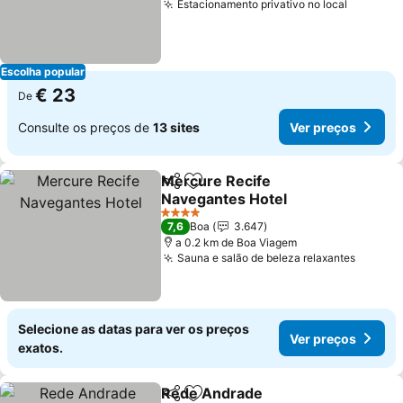
Estacionamento privativo no local
Ver pre
Escolha popular
€ 23
De
Consulte os preços de
13 sites
Ver preços
Mercure Recife
Partilhar
Adicionar aos favoritos
Navegantes Hotel
Ver preços
4 Estrelas
7,6
Boa
3.647
a 0.2 km de Boa Viagem
Sauna e salão de beleza relaxantes
Ver pr
Selecione as datas para ver os preços
Ver preços
exatos.
Rede Andrade
Partilhar
Adicionar aos favoritos