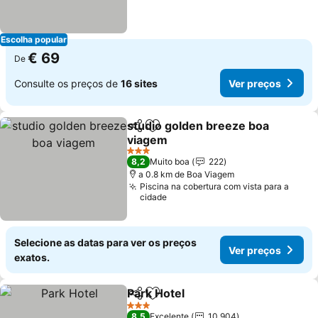
Escolha popular
€ 69
De
Consulte os preços de
16 sites
Ver preços
studio golden breeze boa
Partilhar
Adicionar aos favoritos
viagem
Ver preços
3 Estrelas
8,2
Muito boa
222
a 0.8 km de Boa Viagem
Piscina na cobertura com vista para a
cidade
Selecione as datas para ver os preços
Ver preços
exatos.
Park Hotel
Partilhar
Adicionar aos favoritos
Ver preços
3 Estrelas
8,5
Excelente
10.904