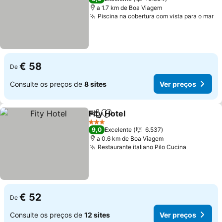
a 1.7 km de Boa Viagem
Piscina na cobertura com vista para o mar
Ve
€ 58
De
Consulte os preços de
8 sites
Ver preços
Fity Hotel
Partilhar
Adicionar aos favoritos
Ver preços
3 Estrelas
9,0
Excelente
6.537
a 0.6 km de Boa Viagem
Restaurante italiano Pilo Cucina
Ver preç
€ 52
De
Consulte os preços de
12 sites
Ver preços