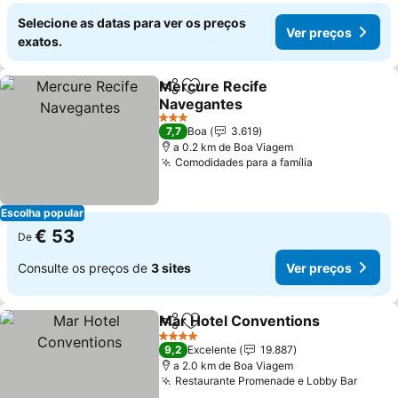
Selecione as datas para ver os preços
Ver preços
exatos.
Mercure Recife
Partilhar
Adicionar aos favoritos
Navegantes
Ver preços
3 Estrelas
7,7
Boa
3.619
a 0.2 km de Boa Viagem
Comodidades para a família
Ver preços
Escolha popular
€ 53
De
Consulte os preços de
3 sites
Ver preços
Mar Hotel Conventions
Partilhar
Adicionar aos favoritos
Ver
4 Estrelas
9,2
Excelente
19.887
a 2.0 km de Boa Viagem
Restaurante Promenade e Lobby Bar
Ver p