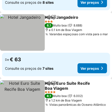
Consulte os preços de
8 sites
Ver preços
Hotel Jangadeiro
Partilhar
Adicionar aos favoritos
Ver preç
3 Estrelas
8,1
Muito boa
8.688
a 0.1 km de Boa Viagem
Varandas espaçosas com vista para o mar
Ve
€ 63
De
Consulte os preços de
7 sites
Ver preços
Hotel Euro Suíte Recife
Partilhar
Adicionar aos favoritos
Boa Viagem
Ver preços
4 Estrelas
8,1
Muito boa
6.002
a 1.2 km de Boa Viagem
Vistas panorâmicas do Oceano Atlântico
Ver