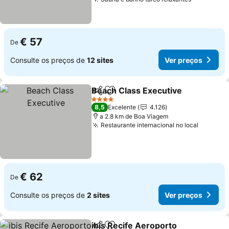
Ver preço
€ 57
De
Consulte os preços de
12 sites
Ver preços
Beach Class Executive
Partilhar
Adicionar aos favoritos
Ver
4 Estrelas
8,5
Excelente
4.126
a 2.8 km de Boa Viagem
Restaurante internacional no local
Ver pre
€ 62
De
Consulte os preços de
2 sites
Ver preços
ibis Recife Aeroporto