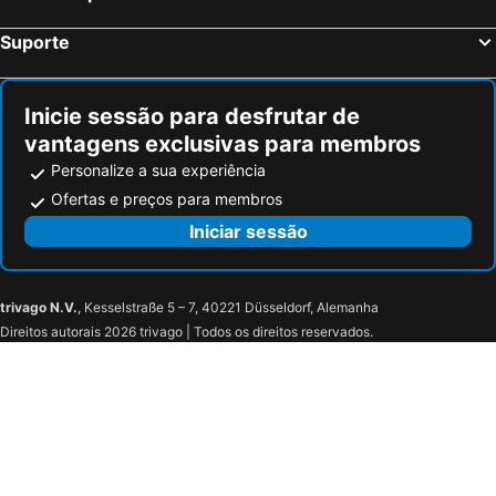
Flats Beach Class Boa Viagem Exclusive
Bianca Praia Hotel
Suporte
Dublê Hotel
Arcada Hotel e Bistrô
Hotel Porto Segur0
Internacional Palace
Inicie sessão para desfrutar de
Holiday Inn Recife
Beach Class Residence Santa Maria By Nobile
vantagens exclusivas para membros
studio golden breeze boa viagem
Flats Mobiliados Zona Norte, Casa Forte e Recife
Personalize a sua experiência
Pousada Flor de Olinda
Hotel Othon Suites Recife Metrópolis
Ofertas e preços para membros
Cantinho Da Del
Flat Paiva Home Stay Tryp Pernambuco
Iniciar sessão
Hotel Uzi Mar
Motel Senzala
Hotel 7 Colinas
Hotel Coqueiral
trivago N.V.
, Kesselstraße 5 – 7, 40221 Düsseldorf, Alemanha
Direitos autorais 2026 trivago | Todos os direitos reservados.