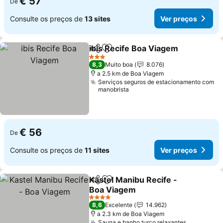
€ 57
De
Consulte os preços de
13 sites
Ver preços
ibis Recife Boa Viagem
Partilhar
Adicionar aos favoritos
Ver
3 Estrelas
8,3
Muito boa
8.076
a 2.5 km de Boa Viagem
Serviços seguros de estacionamento com
manobrista
€ 56
De
Consulte os preços de
11 sites
Ver preços
Kastel Manibu Recife -
Partilhar
Adicionar aos favoritos
Boa Viagem
Ver preços
4 Estrelas
8,6
Excelente
14.962
a 2.3 km de Boa Viagem
Sauna e banho turco relaxantes