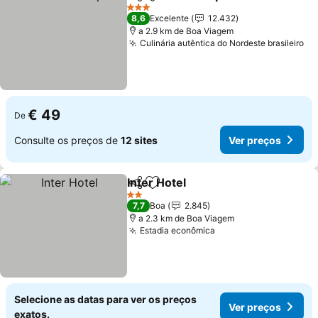
Partilhar
Adicionar aos favoritos
Ver 
3 Estrelas
8,6
Excelente
12.432
a 2.9 km de Boa Viagem
Culinária autêntica do Nordeste brasileiro
Ve
€ 49
De
Consulte os preços de
12 sites
Ver preços
Inter Hotel
Partilhar
Adicionar aos favoritos
Ver preços
2 Estrelas
7,7
Boa
2.845
a 2.3 km de Boa Viagem
Estadia econômica
Ver preços
Selecione as datas para ver os preços
Ver preços
exatos.