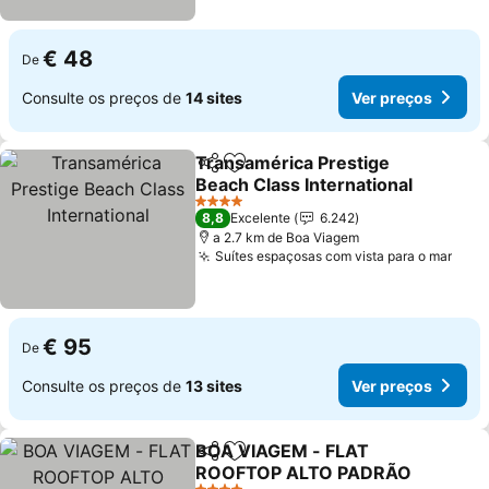
€ 48
De
Consulte os preços de
14 sites
Ver preços
Transamérica Prestige
Partilhar
Adicionar aos favoritos
Beach Class International
Ver preços
4 Estrelas
8,8
Excelente
6.242
a 2.7 km de Boa Viagem
Suítes espaçosas com vista para o mar
Ver 
€ 95
De
Consulte os preços de
13 sites
Ver preços
BOA VIAGEM - FLAT
Partilhar
Adicionar aos favoritos
ROOFTOP ALTO PADRÃO