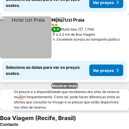
Ver preços
exatos.
Hotel Uzi Praia
Partilhar
Adicionar aos favoritos
Ver preços
2 Estrelas
8,0
Muito boa
1.746
a 2.3 km de Boa Viagem
Excelente acesso ao transporte público
Ver 
Selecione as datas para ver os preços
Ver preços
exatos.
Mostrar mais
Os preços e a disponibilidade que recebemos dos sites de reserva
mudam frequentemente. Como tal, pode haver diferenças entre as
ofertas que consulta no trivago e os preços que estão disponíveis
nos sites de reserva.
Boa Viagem (Recife, Brasil)
Contacto