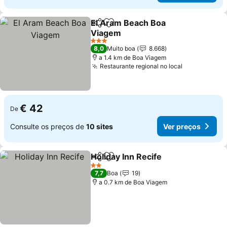
El Aram Beach Boa
Partilhar
Adicionar aos favoritos
Viagem
Ver preços
3 Estrelas
8,0
Muito boa
8.668
a 1.4 km de Boa Viagem
Restaurante regional no local
Ver preços
€ 42
De
Consulte os preços de
10 sites
Ver preços
Holiday Inn Recife
Partilhar
Adicionar aos favoritos
Ver preç
2 Estrelas
7,7
Boa
19
a 0.7 km de Boa Viagem