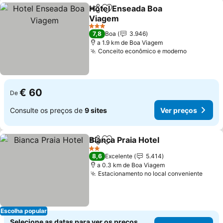
Hotel Enseada Boa
Partilhar
Adicionar aos favoritos
Viagem
Ver preços
3 Estrelas
7,8
Boa
3.946
a 1.9 km de Boa Viagem
Conceito econômico e moderno
Ver preço
€ 60
De
Consulte os preços de
9 sites
Ver preços
Bianca Praia Hotel
Partilhar
Adicionar aos favoritos
Ver pre
2 Estrelas
8,6
Excelente
5.414
a 0.3 km de Boa Viagem
Estacionamento no local conveniente
Ver p
Escolha popular
Selecione as datas para ver os preços