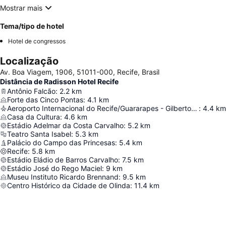
Mostrar mais
Tema/tipo de hotel
Hotel de congressos
Localização
Av. Boa Viagem, 1906, 51011-000, Recife, Brasil
Distância de Radisson Hotel Recife
Antônio Falcão
:
2.2
km
Forte das Cinco Pontas
:
4.1
km
Aeroporto Internacional do Recife/Guararapes - Gilberto Freyre
:
4.4
km
Casa da Cultura
:
4.6
km
Estádio Adelmar da Costa Carvalho
:
5.2
km
Teatro Santa Isabel
:
5.3
km
Palácio do Campo das Princesas
:
5.4
km
Recife
:
5.8
km
Estádio Eládio de Barros Carvalho
:
7.5
km
Estádio José do Rego Maciel
:
9
km
Museu Instituto Ricardo Brennand
:
9.5
km
Centro Histórico da Cidade de Olinda
:
11.4
km