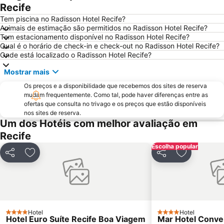
Mercado São José
Estádio Adelmar da Costa Carvalho ou Ilha do Retiro
Recife
Praça Marco Zero
Porto do Recife
Tem piscina no Radisson Hotel Recife?
Animais de estimação são permitidos no Radisson Hotel Recife?
Igreja do Bom Jesus do Araial ou da Harmonia
Forte Orange
Tem estacionamento disponível no Radisson Hotel Recife?
Qual é o horário de check-in e check-out no Radisson Hotel Recife?
Paróquia de Nossa Senhora do Rosário ou Igreja de Pina
Galo da Madrugada
Onde está localizado o Radisson Hotel Recife?
XI Congresso Internacional de Tecnologia na Educação
Igreja Matriz do Espinheiro
Mostrar mais
65° Reunião Anual da Sociedade Brasileira para o Progresso da Ciência
Estádio dos Aflitos - Estádio Eládio de Barros Carvalho
Os preços e a disponibilidade que recebemos dos sites de reserva
Carnaval de Olinda
Forte de Pau Amarelo
mudam frequentemente. Como tal, pode haver diferenças entre as
ofertas que consulta no trivago e os preços que estão disponíveis
Parque Dona Lindu
30th IASP World Conference on Science and Technology Parks
nos sites de reserva.
Igreja Nossa Senhora do Rosário - Paróquia da Torre
Capela da Jaqueira - Nossa Senhora da Conceição das Barreiras
Um dos Hotéis com melhor avaliação em
Recife
4 patas
Enseada dos Golfinhos
Escolha popular
Igreja de Nossa Senhora do Rosário dos Homens Pretos
XXIX Seminário Nacional de Grandes Barragens - SNBG
Partilhar
Adicionar aos favoritos
Partilhar
Adicionar a
Hotel
Hotel
4 Estrelas
4 Estrelas
Hotel Euro Suíte Recife Boa Viagem
Mar Hotel Conve