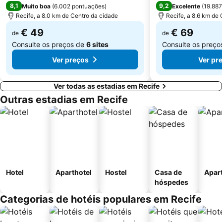
8,1
9,2
Muito boa
(
6.002 pontuações
)
Excelente
(
19.88
Recife, a 8.0 km de Centro da cidade
Recife, a 8.6 km de
€ 49
€ 69
de
de
Consulte os preços de
6 sites
Consulte os preç
Ver preços
Ver pr
Ver todas as estadias em Recife
Outras estadias em Recife
Hotel
Aparthotel
Hostel
Casa de
Apar
hóspedes
Categorias de hotéis populares em Recife