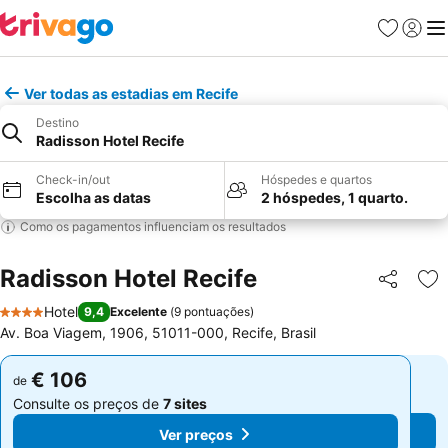
Favoritos
Iniciar
Me
Ver todas as estadias em Recife
Destino
Radisson Hotel Recife
Check-in/out
Hóspedes e quartos
Escolha as datas
2 hóspedes, 1 quarto.
Como os pagamentos influenciam os resultados
Radisson Hotel Recife
Partilhar
Ad
Hotel
9,4
Excelente
(
9 pontuações
)
4 Estrelas
Av. Boa Viagem, 1906, 51011-000, Recife, Brasil
€ 106
€ 106
de
de
Consulte os preços de
7 sites
Consulte os preços de
7 sites
Ver preços
Ver preços