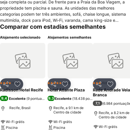
seja completa ou parcial. De frente para a Praia da Boa Viagem, a
propriedade tem piscina e sauna. As unidades das melhores
categorias podem ter três ambientes, sofá, chaise longue, sistema
multimídia, dock para iPod, Wi-Fi, varanda, cama king-size e
Comparar com estadias semelhantes
cafeteira Nespresso. Já ar-condicionado e mesa de trabalho são
itens padrão em todos os quartos. Jardim, terraço, academia,
Alojamento selecionado
Alojamentos semelhantes
recepção 24 horas e depósito de bagagens estão à disposição de
quem se hospeda no Radisson Recife. O hóspede pode fazer todas
as suas refeições no Nabuco, restaurante do hotel, que serve em
estilo bufê e à la carte. O café da manhã é cortesia. Dirigindo, são
15 minutos até a Casa da Cultura, antiga cadeia transformada em
mercado de artesanato, e até o Marco Zero da cidade, cercado por
atrações históricas. Já Olinda fica a 30 minutos de viagem.
Hotel
Hotel
Hotel
4 Estrelas
5 Estrelas
3 Estrelas
Partilhar
Adicionar aos favoritos
Partilhar
Adicionar aos favoritos
Partilhar
Adicionar
Radisson Hotel Recife
Hotel Atlante Plaza
Rede Andrade Vela
Branca
9,4
9,3
Excelente
(
9 pontuações
)
Excelente
(
18.438 pontuações
)
7,1
(
6.984 pontuaçõ
Recife, Brasil
Recife, a 9.1 km de
Centro da cidade
Recife, a 8.2 km de
Centro da cidade
Wi-Fi grátis
Wi-Fi grátis
Wi-Fi grátis
Piscina
Piscina