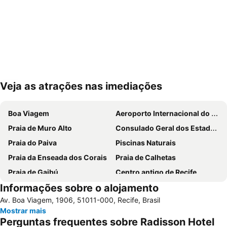
Veja as atrações nas imediações
Ampliar mapa
Boa Viagem
Aeroporto Internacional do Recife - Guararapes
Praia de Muro Alto
Consulado Geral dos Estados Unidos
Praia do Paiva
Piscinas Naturais
Praia da Enseada dos Corais
Praia de Calhetas
Praia de Gaibú
Centro antigo de Recife
Informações sobre o alojamento
Shopping Recife
Arena Pernambuco
Av. Boa Viagem, 1906, 51011-000, Recife, Brasil
Imbiribeira
Ipojuca Anniversary
Mostrar mais
Igreja Matriz de Casa Forte
Praia do Forte
Perguntas frequentes sobre Radisson Hotel