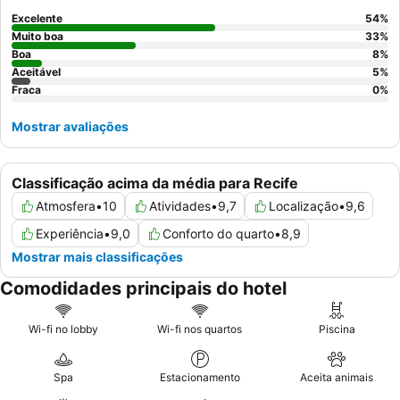
andar superior para apreciar plenamente as
deslumbrantes
Excelente
54
%
vistas para o mar
.
Muito boa
33
%
Boa
8
%
Aceitável
5
%
Fraca
0
%
Mostrar avaliações
Classificação acima da média para Recife
Atmosfera
•
10
Atividades
•
9,7
Localização
•
9,6
Experiência
•
9,0
Conforto do quarto
•
8,9
Mostrar mais classificações
Comodidades principais do hotel
Wi-fi no lobby
Wi-fi nos quartos
Piscina
Spa
Estacionamento
Aceita animais