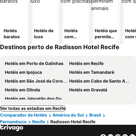
Hotéis
Hotéis de
Hotéis
Hotéis que
Hoté
baratos
luxo
com
permitem
com 
piscinas
animais
Destinos perto de Radisson Hotel Recife
Hotéis em Porto de Galinhas
Hotéis em Recife
Hotéis em Ipojuca
Hotéis em Tamandaré
Hotéis em São José da Coroa Grande
Hotéis em Cabo de Santo Agostinho
Hotéis em Olinda
Hotéis em Gravatá
Hotéis em Jaboatão dos Guararapes
Ver todas as estadias em Recife
Comparador de Hotéis
América do Sul
Brasil
Pernambuco
Recife
Radisson Hotel Recife