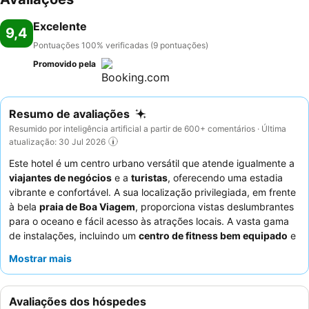
Excelente
9,4
Pontuações 100% verificadas (9 pontuações)
Promovido pela
Resumo de avaliações
Resumido por inteligência artificial a partir de 600+ comentários · Última
atualização: 30 Jul 2026
Este hotel é um centro urbano versátil que atende igualmente a
viajantes de negócios
e a
turistas
, oferecendo uma estadia
vibrante e confortável. A sua localização privilegiada, em frente
à bela
praia de Boa Viagem
, proporciona vistas deslumbrantes
para o oceano e fácil acesso às atrações locais. A vasta gama
de instalações, incluindo um
centro de fitness bem equipado
e
amplas salas de reunião, satisfaz as necessidades de lazer e
Mostrar mais
corporativas. Os hóspedes elogiam consistentemente os
funcionários excecionais e o
extenso buffet de pequeno-
almoço
, que inclui tapiocas e omeletes preparadas na hora.
Avaliações dos hóspedes
Para a melhor experiência, considere reservar um quarto num