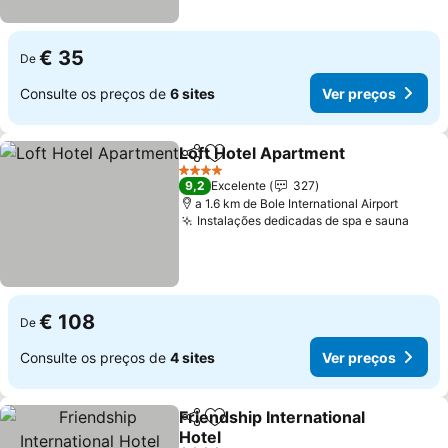
€ 35
De
Consulte os preços de
6 sites
Ver preços
Loft Hotel Apartment
Partilhar
Adicionar aos favoritos
Ver 
4 Estrelas
9,2
Excelente
327
a 1.6 km de Bole International Airport
Instalações dedicadas de spa e sauna
Ver 
€ 108
De
Consulte os preços de
4 sites
Ver preços
Friendship International
Partilhar
Adicionar aos favoritos
Hotel