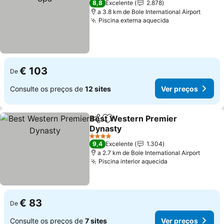
8,8
Excelente
2.878
a 3.8 km de Bole International Airport
Piscina externa aquecida
Ver preços
€ 103
De
Consulte os preços de
12 sites
Ver preços
Best Western Premier
Partilhar
Adicionar aos favoritos
Dynasty
Ver preços
4 Estrelas
9,4
Excelente
1.304
a 2.7 km de Bole International Airport
Piscina interior aquecida
Ver preços
€ 83
De
Consulte os preços de
7 sites
Ver preços