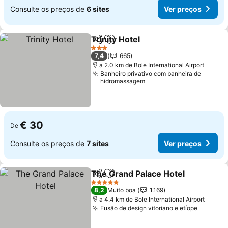
Consulte os preços de
6 sites
Ver preços
Trinity Hotel
Partilhar
Adicionar aos favoritos
Ver preços
3 Estrelas
7,4
665
a 2.0 km de Bole International Airport
Banheiro privativo com banheira de
hidromassagem
€ 30
De
Consulte os preços de
7 sites
Ver preços
The Grand Palace Hotel
Partilhar
Adicionar aos favoritos
Ve
5 Estrelas
8,2
Muito boa
1.169
a 4.4 km de Bole International Airport
Fusão de design vitoriano e etíope
Ver pre