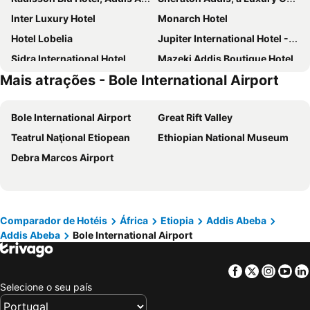
Inter Luxury Hotel
Monarch Hotel
Hotel Lobelia
Jupiter International Hotel - Cazanchis
Sidra International Hotel
Mazeki Addis Boutique Hotel
Mais atrações - Bole International Airport
Harmony Hotel
Ramada by Wyndham Addis Ababa
Hilton Addis Ababa
Melka International Hotel
Bole International Airport
Great Rift Valley
Vamos Addis Hotel
Doubletree By Hilton Addis Ababa Airport
Teatrul Naţional Etiopean
Ethiopian National Museum
The Residence Hotel
Swiss Inn Nexus Hotel
Debra Marcos Airport
Dreamliner Hotel
Sabon Hotel
Hotel Jupiter International Bole
Hotel Miracle
Venetian Hotel
Zmama
Nega Bonger
Hera Addis
Comparador de Hotéis
África
Etiopia
Addis Abeba
Addis Abeba
Bole International Airport
Kagnew Pension
Beacon
Gentle
Blue Sky Hotel
Facebook
Twitter
Insta
Yo
London Eye
Monarch
Selecione o seu país