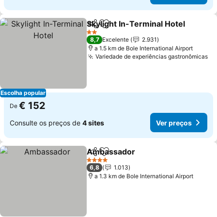
Skylight In-Terminal Hotel
Partilhar
Adicionar aos favoritos
2 Estrelas
8,7
Excelente
2.931
a 1.5 km de Bole International Airport
Variedade de experiências gastronômicas
Ve
Escolha popular
€ 152
De
Consulte os preços de
4 sites
Ver preços
Ambassador
Partilhar
Adicionar aos favoritos
Ver preços
4 Estrelas
6,8
1.013
a 1.3 km de Bole International Airport