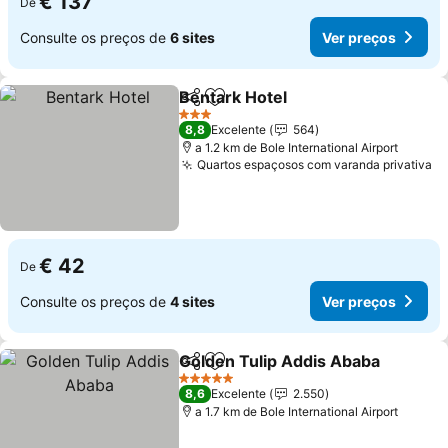
€ 137
De
Consulte os preços de
6 sites
Ver preços
Bentark Hotel
Partilhar
Adicionar aos favoritos
Ver preços
3 Estrelas
8,8
Excelente
564
a 1.2 km de Bole International Airport
Quartos espaçosos com varanda privativa
Ve
€ 42
De
Consulte os preços de
4 sites
Ver preços
Golden Tulip Addis Ababa
Partilhar
Adicionar aos favoritos
5 Estrelas
8,6
Excelente
2.550
a 1.7 km de Bole International Airport