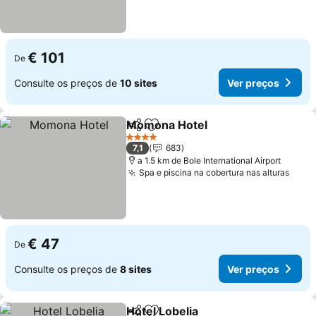
€ 101
De
Consulte os preços de
10 sites
Ver preços
Momona Hotel
Partilhar
Adicionar aos favoritos
Ver preços
4 Estrelas
7,1
683
a 1.5 km de Bole International Airport
Spa e piscina na cobertura nas alturas
Ver 
€ 47
De
Consulte os preços de
8 sites
Ver preços
Hotel Lobelia