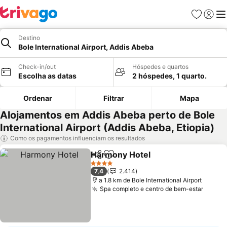
Favoritos
Iniciar
Me
Destino
Bole International Airport, Addis Abeba
Check-in/out
Hóspedes e quartos
Escolha as datas
2 hóspedes, 1 quarto.
Ordenar
Filtrar
Mapa
Alojamentos em Addis Abeba perto de Bole
International Airport (Addis Abeba, Etiopia)
Como os pagamentos influenciam os resultados
Harmony Hotel
Partilhar
Adicionar aos favoritos
Ver preços
4 Estrelas
7,4
2.414
a 1.8 km de Bole International Airport
Spa completo e centro de bem-estar
Ver p