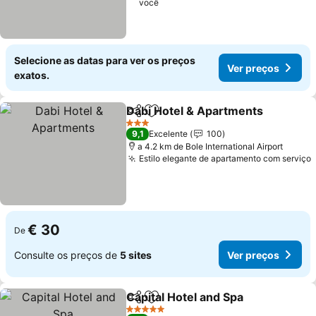
você
Selecione as datas para ver os preços
Ver preços
exatos.
Dabi Hotel & Apartments
Partilhar
Adicionar aos favoritos
V
3 Estrelas
9,1
Excelente
100
a 4.2 km de Bole International Airport
Estilo elegante de apartamento com serviço
€ 30
De
Consulte os preços de
5 sites
Ver preços
Capital Hotel and Spa
Partilhar
Adicionar aos favoritos
Ver 
5 Estrelas