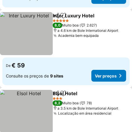
Inter Luxury Hotel
Partilhar
Adicionar aos favoritos
Ver pre
5 Estrelas
8,0
Muito boa
2.627
a 4.6 km de Bole International Airport
Academia bem equipada
Ver preços
€ 59
De
Consulte os preços de
9 sites
Ver preços
Elsol Hotel
Partilhar
Adicionar aos favoritos
Ver preços
3 Estrelas
8,2
Muito boa
78
a 3.5 km de Bole International Airport
Localização em área residencial
Ver preç