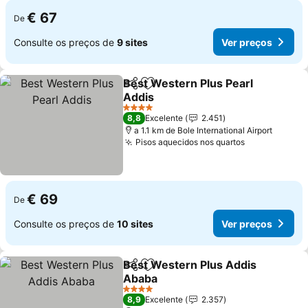
€ 67
De
Consulte os preços de
9 sites
Ver preços
Best Western Plus Pearl
Partilhar
Adicionar aos favoritos
Addis
Ver preços
4 Estrelas
8,8
Excelente
2.451
a 1.1 km de Bole International Airport
Pisos aquecidos nos quartos
Ver preços
€ 69
De
Consulte os preços de
10 sites
Ver preços
Best Western Plus Addis
Partilhar
Adicionar aos favoritos
Ababa
Ver preços
4 Estrelas
8,9
Excelente
2.357