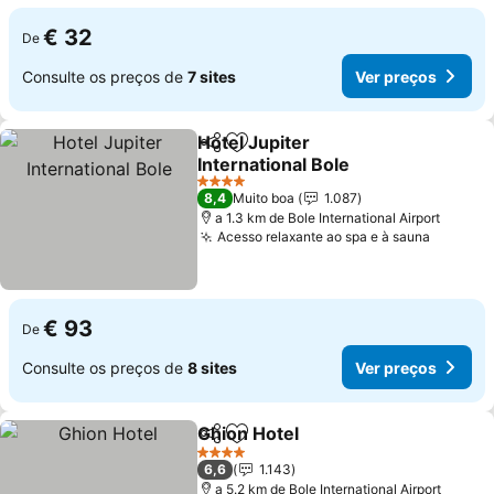
€ 32
De
Consulte os preços de
7 sites
Ver preços
Hotel Jupiter
Partilhar
Adicionar aos favoritos
International Bole
Ver preços
4 Estrelas
8,4
Muito boa
1.087
a 1.3 km de Bole International Airport
Acesso relaxante ao spa e à sauna
Ver pre
€ 93
De
Consulte os preços de
8 sites
Ver preços
Ghion Hotel
Partilhar
Adicionar aos favoritos
Ver preços
4 Estrelas
6,6
1.143
a 5.2 km de Bole International Airport