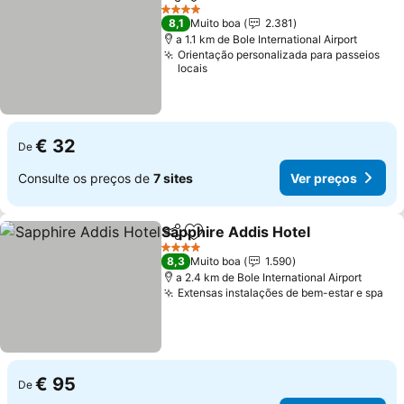
Partilhar
Adicionar aos favoritos
Ver preços
4 Estrelas
8,1
Muito boa
2.381
a 1.1 km de Bole International Airport
Orientação personalizada para passeios
locais
€ 32
De
Consulte os preços de
7 sites
Ver preços
Sapphire Addis Hotel
Partilhar
Adicionar aos favoritos
Ver 
4 Estrelas
8,3
Muito boa
1.590
a 2.4 km de Bole International Airport
Extensas instalações de bem-estar e spa
Ve
€ 95
De