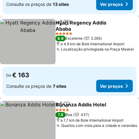
Consulte os preços de
13 sites
Ver preços
Hyatt Regency Addis
Partilhar
Adicionar aos favoritos
Ababa
Ver preços
5 Estrelas
8,9
Excelente
2.265
a 4.6 km de Bole International Airport
Localização privilegiada na Praça Meskel
Ve
€ 163
De
Consulte os preços de
7 sites
Ver preços
Bonanza Addis Hotel
Partilhar
Adicionar aos favoritos
Ver p
4 Estrelas
7,8
Boa
437
a 1.7 km de Bole International Airport
Quartos com vista para a cidade e varandas