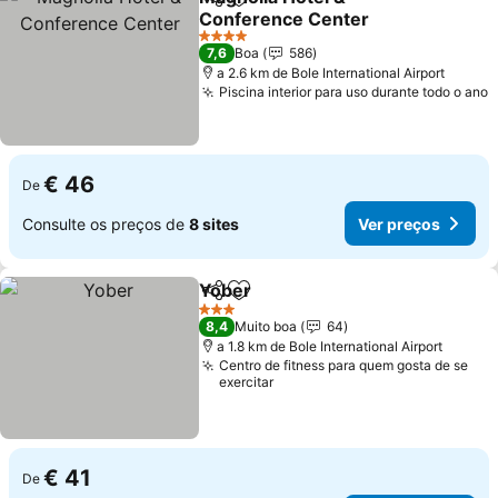
Partilhar
Adicionar aos favoritos
Conference Center
Ver preços
4 Estrelas
7,6
Boa
586
a 2.6 km de Bole International Airport
Piscina interior para uso durante todo o ano
V
€ 46
De
Consulte os preços de
8 sites
Ver preços
Yober
Partilhar
Adicionar aos favoritos
Ver preços
3 Estrelas
8,4
Muito boa
64
a 1.8 km de Bole International Airport
Centro de fitness para quem gosta de se
exercitar
€ 41
De