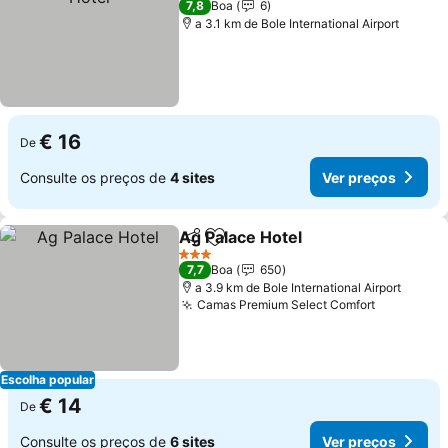
7,8
Boa
6
a 3.1 km de Bole International Airport
€ 16
De
Consulte os preços de
4 sites
Ver preços
Ag Palace Hotel
Partilhar
Adicionar aos favoritos
Ver preços
3 Estrelas
7,7
Boa
650
a 3.9 km de Bole International Airport
Camas Premium Select Comfort
Ver preço
Escolha popular
€ 14
De
Consulte os preços de
6 sites
Ver preços