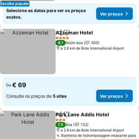
Escolha popular
Selecione as datas para ver os preços
Ver preços
exatos.
Azzeman Hotel
Partilhar
Adicionar aos favoritos
Ver preços
4 Estrelas
8,1
Muito boa
500
a 2.6 km de Bole International Airport
€ 69
De
Consulte os preços de
5 sites
Ver preços
Park Lane Addis Hotel
Partilhar
Adicionar aos favoritos
Ver 
3 Estrelas
7,5
Boa
132
a 2.8 km de Bole International Airport
Banheira de hidromassagem relaxante para