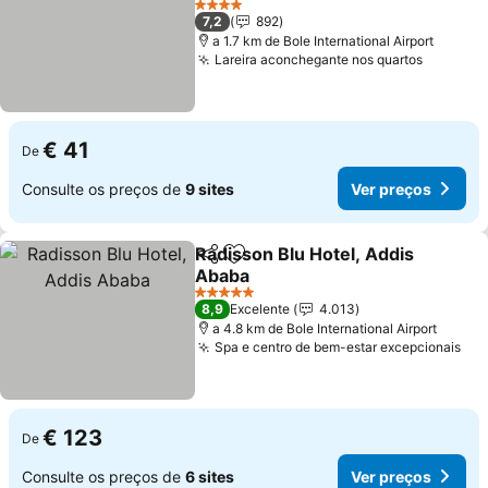
Ver preços
4 Estrelas
7,2
892
a 1.7 km de Bole International Airport
Lareira aconchegante nos quartos
Ver pre
€ 41
De
Consulte os preços de
9 sites
Ver preços
Radisson Blu Hotel, Addis
Partilhar
Adicionar aos favoritos
Ababa
Ver preços
5 Estrelas
8,9
Excelente
4.013
a 4.8 km de Bole International Airport
Spa e centro de bem-estar excepcionais
Ver
€ 123
De
Consulte os preços de
6 sites
Ver preços