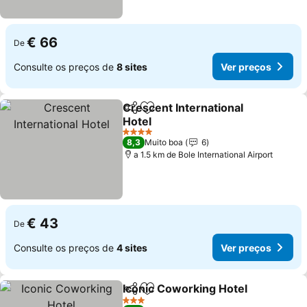
€ 66
De
Consulte os preços de
8 sites
Ver preços
Crescent International
Partilhar
Adicionar aos favoritos
Hotel
Ver preços
4 Estrelas
8,3
Muito boa
6
a 1.5 km de Bole International Airport
€ 43
De
Consulte os preços de
4 sites
Ver preços
Iconic Coworking Hotel
Partilhar
Adicionar aos favoritos
Ve
3 Estrelas