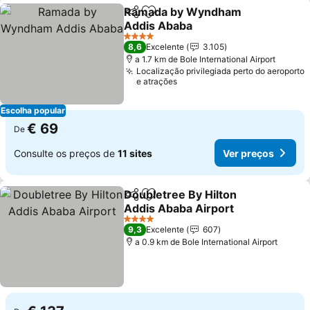
Ramada by Wyndham
Partilhar
Adicionar aos favoritos
Addis Ababa
Ver preços
4 Estrelas
8,6
Excelente
3.105
a 1.7 km de Bole International Airport
Localização privilegiada perto do aeroporto
e atrações
Escolha popular
€ 69
De
Consulte os preços de
11 sites
Ver preços
Doubletree By Hilton
Partilhar
Adicionar aos favoritos
Addis Ababa Airport
Ver preços
4 Estrelas
9,3
Excelente
607
a 0.9 km de Bole International Airport