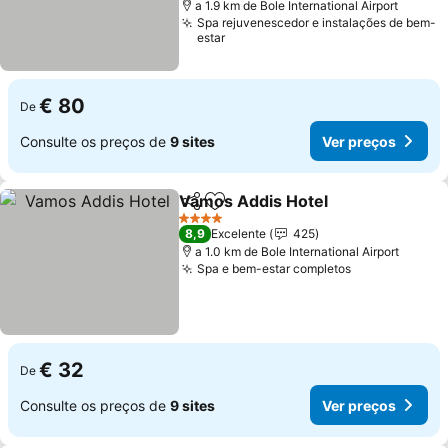
a 1.9 km de Bole International Airport
Spa rejuvenescedor e instalações de bem-
estar
€ 80
De
Consulte os preços de
9 sites
Ver preços
Vamos Addis Hotel
Partilhar
Adicionar aos favoritos
Ver pr
4 Estrelas
8,9
Excelente
425
a 1.0 km de Bole International Airport
Spa e bem-estar completos
Ver preços
€ 32
De
Consulte os preços de
9 sites
Ver preços