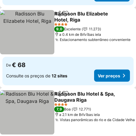
Radisson Blu Elizabete
Partilhar
Adicionar aos favoritos
Hotel, Riga
4 Estrelas
9,0
Excelente
11.273
a 0.4 km de Brīvības iela
Estacionamento subterrâneo conveniente
€ 68
De
Consulte os preços de
12 sites
Ver preços
Radisson Blu Hotel & Spa,
Partilhar
Adicionar aos favoritos
Daugava Riga
4 Estrelas
7,9
Boa
12.771
a 2.1 km de Brīvības iela
Vistas panorâmicas do rio e da Cidade Velha