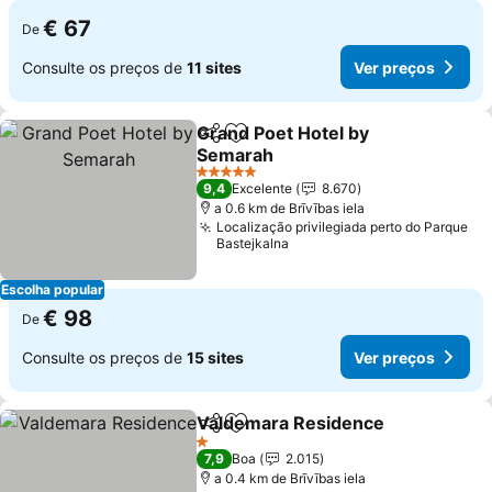
€ 67
De
Consulte os preços de
11 sites
Ver preços
Grand Poet Hotel by
Partilhar
Adicionar aos favoritos
Semarah
5 Estrelas
9,4
Excelente
8.670
a 0.6 km de Brīvības iela
Localização privilegiada perto do Parque
Bastejkalna
Escolha popular
€ 98
De
Consulte os preços de
15 sites
Ver preços
Valdemara Residence
Partilhar
Adicionar aos favoritos
1 Estrelas
7,9
Boa
2.015
a 0.4 km de Brīvības iela