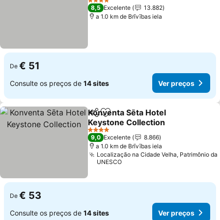
4 Estrelas
8,5
Excelente
13.882
a 1.0 km de Brīvības iela
€ 51
De
Consulte os preços de
14 sites
Ver preços
Konventa Sēta Hotel
Partilhar
Adicionar aos favoritos
Keystone Collection
4 Estrelas
9,0
Excelente
8.866
a 1.0 km de Brīvības iela
Localização na Cidade Velha, Patrimônio da
UNESCO
€ 53
De
Consulte os preços de
14 sites
Ver preços