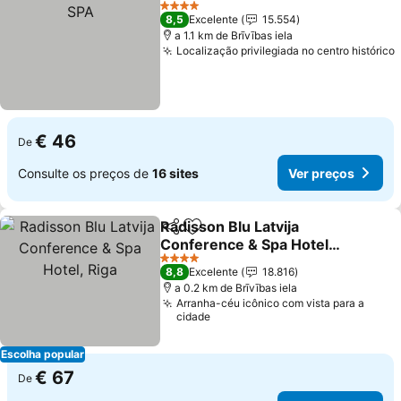
4 Estrelas
8,5
Excelente
15.554
a 1.1 km de Brīvības iela
Localização privilegiada no centro histórico
€ 46
De
Consulte os preços de
16 sites
Ver preços
Radisson Blu Latvija
Partilhar
Adicionar aos favoritos
Conference & Spa Hotel,
Riga
4 Estrelas
8,8
Excelente
18.816
a 0.2 km de Brīvības iela
Arranha-céu icônico com vista para a
cidade
Escolha popular
€ 67
De