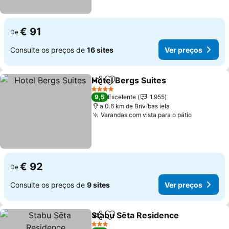
€ 91
De
Consulte os preços de
16 sites
Ver preços
Hotel Bergs Suites
Partilhar
Adicionar aos favoritos
4 Estrelas
9,5
Excelente
1.955
a 0.6 km de Brīvības iela
Varandas com vista para o pátio
€ 92
De
Consulte os preços de
9 sites
Ver preços
Stabu Sēta Residence
Partilhar
Adicionar aos favoritos
3 Estrelas