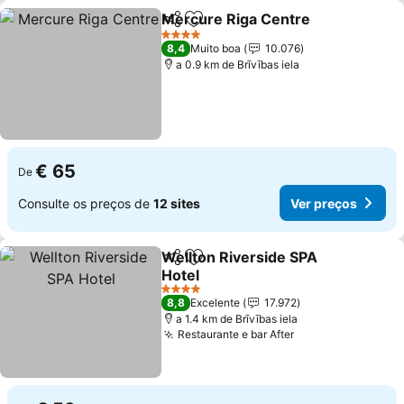
Mercure Riga Centre
Partilhar
Adicionar aos favoritos
4 Estrelas
8,4
Muito boa
10.076
a 0.9 km de Brīvības iela
€ 65
De
Consulte os preços de
12 sites
Ver preços
Wellton Riverside SPA
Partilhar
Adicionar aos favoritos
Hotel
4 Estrelas
8,8
Excelente
17.972
a 1.4 km de Brīvības iela
Restaurante e bar After