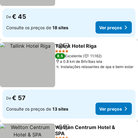
€ 45
De
Consulte os preços de
18 sites
Ver preços
Tallink Hotel Riga
Partilhar
Adicionar aos favoritos
4 Estrelas
8,5
Excelente
11.162
a 0.8 km de Brīvības iela
Instalações relaxantes de spa e bem-estar
€ 57
De
Consulte os preços de
13 sites
Ver preços
Wellton Centrum Hotel &
Partilhar
Adicionar aos favoritos
SPA