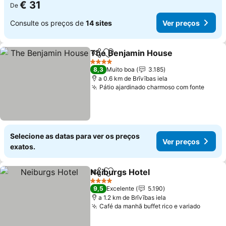
€ 31
De
Consulte os preços de
14 sites
Ver preços
The Benjamin House
Partilhar
Adicionar aos favoritos
4 Estrelas
8,3
Muito boa
3.185
a 0.6 km de Brīvības iela
Pátio ajardinado charmoso com fonte
Selecione as datas para ver os preços
Ver preços
exatos.
Neiburgs Hotel
Partilhar
Adicionar aos favoritos
4 Estrelas
9,5
Excelente
5.190
a 1.2 km de Brīvības iela
Café da manhã buffet rico e variado