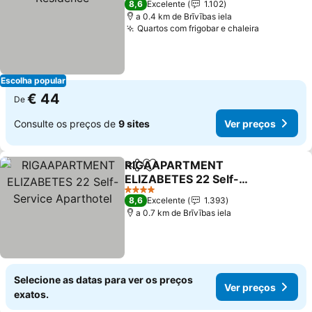
8,6
Excelente
1.102
a 0.4 km de Brīvības iela
Quartos com frigobar e chaleira
Escolha popular
€ 44
De
Consulte os preços de
9 sites
Ver preços
RIGAAPARTMENT
Partilhar
Adicionar aos favoritos
ELIZABETES 22 Self-
Service Aparthotel
4 Estrelas
8,6
Excelente
1.393
a 0.7 km de Brīvības iela
Selecione as datas para ver os preços
Ver preços
exatos.