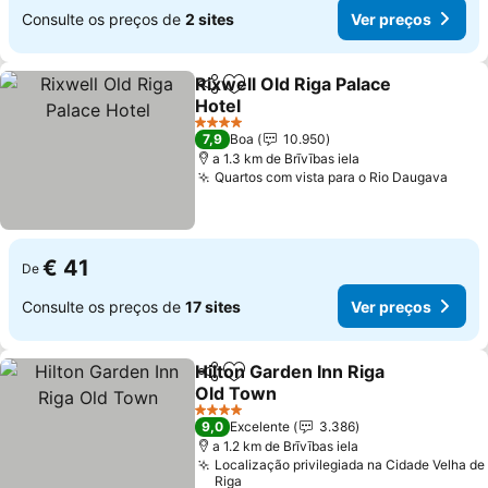
Consulte os preços de
2 sites
Ver preços
Rixwell Old Riga Palace
Partilhar
Adicionar aos favoritos
Hotel
4 Estrelas
7,9
Boa
10.950
a 1.3 km de Brīvības iela
Quartos com vista para o Rio Daugava
€ 41
De
Consulte os preços de
17 sites
Ver preços
Hilton Garden Inn Riga
Partilhar
Adicionar aos favoritos
Old Town
4 Estrelas
9,0
Excelente
3.386
a 1.2 km de Brīvības iela
Localização privilegiada na Cidade Velha de
Riga