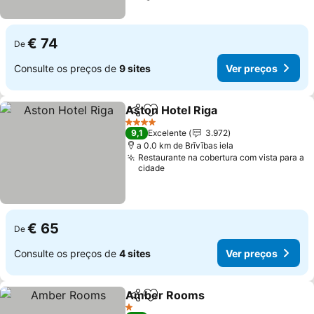
€ 74
De
Consulte os preços de
9 sites
Ver preços
Aston Hotel Riga
Partilhar
Adicionar aos favoritos
4 Estrelas
9,1
Excelente
3.972
a 0.0 km de Brīvības iela
Restaurante na cobertura com vista para a
cidade
€ 65
De
Consulte os preços de
4 sites
Ver preços
Amber Rooms
Partilhar
Adicionar aos favoritos
1 Estrelas