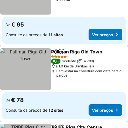
€ 95
De
Consulte os preços de
11 sites
Ver preços
Pullman Riga Old Town
Partilhar
Adicionar aos favoritos
5 Estrelas
8,8
Excelente
4.789
a 1.0 km de Brīvības iela
Bem-estar na cobertura com vista para o
parque
€ 78
De
Consulte os preços de
12 sites
Ver preços
TRIBE Riga City Centre