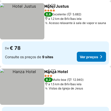
Hotel Justus
Partilhar
Adicionar aos favoritos
4 Estrelas
8,6
Excelente
5.682
a 1.2 km de Brīvības iela
Acesso relaxante à sala de vapor e sauna
€ 78
De
Consulte os preços de
9 sites
Ver preços
Hanza Hotel
Partilhar
Adicionar aos favoritos
3 Estrelas
8,2
Muito boa
12.940
a 1.5 km de Brīvības iela
Vistas da Igreja de Jesus