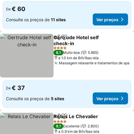
€ 60
De
Consulte os preços de
11 sites
Ver preços
Gertrude Hotel self
Partilhar
Adicionar aos favoritos
check-in
4 Estrelas
8,1
Muito boa
5.865
a 1.0 km de Brīvības iela
Massagem relaxante e tratamentos de spa
€ 37
De
Consulte os preços de
5 sites
Ver preços
Relais Le Chevalier
Partilhar
Adicionar aos favoritos
4 Estrelas
9,1
Excelente
2.800
a 0.9 km de Brīvības iela