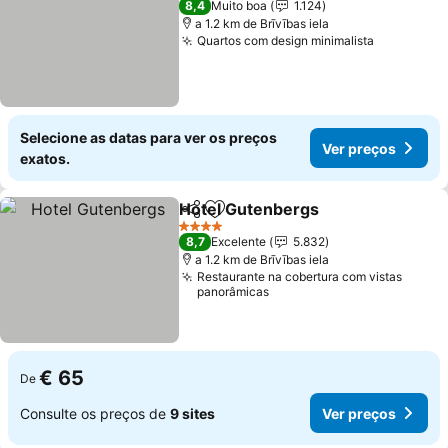
8,4
Muito boa
1.124
a 1.2 km de Brīvības iela
Quartos com design minimalista
Selecione as datas para ver os preços
Ver preços
exatos.
Hotel Gutenbergs
Partilhar
Adicionar aos favoritos
4 Estrelas
8,7
Excelente
5.832
a 1.2 km de Brīvības iela
Restaurante na cobertura com vistas
panorâmicas
€ 65
De
Consulte os preços de
9 sites
Ver preços