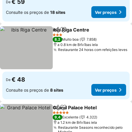
€ 59
De
Consulte os preços de
18 sites
Ver preços
ibis Riga Centre
Partilhar
Adicionar aos favoritos
3 Estrelas
8,2
Muito boa
7.858
a 0.8 km de Brīvības iela
Restaurante 24 horas com refeições leves
€ 48
De
Consulte os preços de
8 sites
Ver preços
Grand Palace Hotel
Partilhar
Adicionar aos favoritos
5 Estrelas
9,4
Excelente
4.322
a 1.2 km de Brīvības iela
Restaurante Seasons reconhecido pelo
Michelin