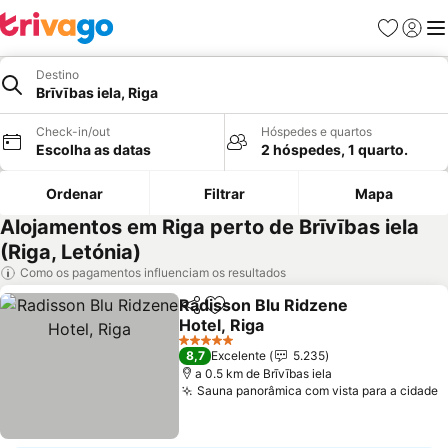
Favoritos
Iniciar
Me
Destino
Brīvības iela, Riga
Check-in/out
Hóspedes e quartos
Escolha as datas
2 hóspedes, 1 quarto.
Ordenar
Filtrar
Mapa
Alojamentos em Riga perto de Brīvības iela
(Riga, Letónia)
Como os pagamentos influenciam os resultados
Radisson Blu Ridzene
Partilhar
Adicionar aos favoritos
Hotel, Riga
5 Estrelas
8,7
Excelente
5.235
a 0.5 km de Brīvības iela
Sauna panorâmica com vista para a cidade