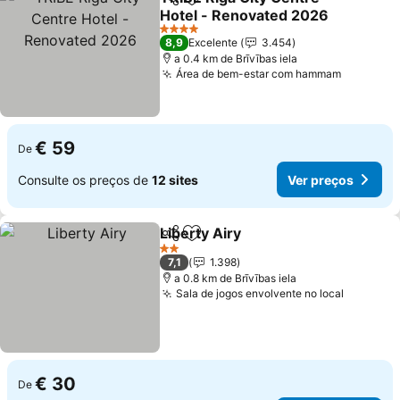
Partilhar
Adicionar aos favoritos
Hotel - Renovated 2026
4 Estrelas
8,9
Excelente
3.454
a 0.4 km de Brīvības iela
Área de bem-estar com hammam
€ 59
De
Consulte os preços de
12 sites
Ver preços
Liberty Airy
Partilhar
Adicionar aos favoritos
2 Estrelas
7,1
1.398
a 0.8 km de Brīvības iela
Sala de jogos envolvente no local
€ 30
De