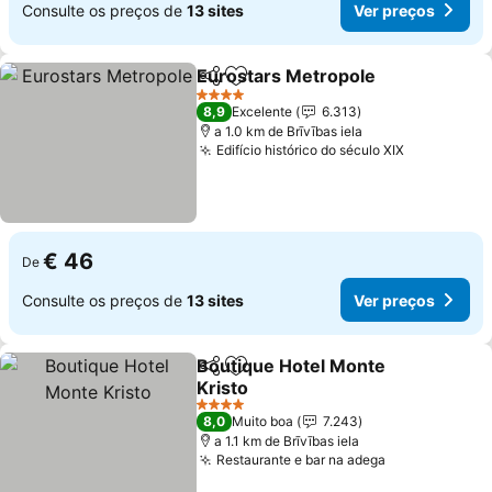
Consulte os preços de
13 sites
Ver preços
Eurostars Metropole
Partilhar
Adicionar aos favoritos
4 Estrelas
8,9
Excelente
6.313
a 1.0 km de Brīvības iela
Edifício histórico do século XIX
€ 46
De
Consulte os preços de
13 sites
Ver preços
Boutique Hotel Monte
Partilhar
Adicionar aos favoritos
Kristo
4 Estrelas
8,0
Muito boa
7.243
a 1.1 km de Brīvības iela
Restaurante e bar na adega