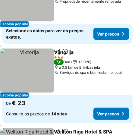
Propriedade recentemente renovada
Escolha popular
Selecione as datas para ver os preços
Ver preços
exatos.
Viktorija
Partilhar
Adicionar aos favoritos
3 Estrelas
7,6
Boa
13.026
a 0.8 km de Brīvības iela
Serviços de spa e bem-estar no local
Escolha popular
€ 23
De
Consulte os preços de
14 sites
Ver preços
Wellton Riga Hotel & SPA
Partilhar
Adicionar aos favoritos