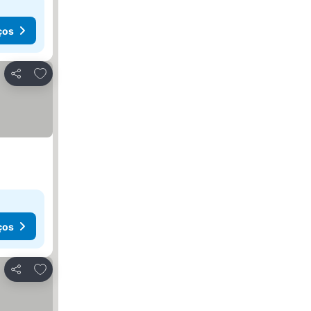
ços
Adicionar aos favoritos
Partilhar
ços
Adicionar aos favoritos
Partilhar