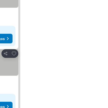
ços
Adicionar aos favoritos
Partilhar
ços