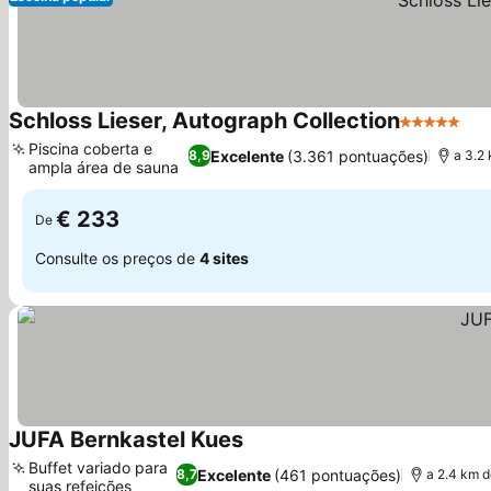
Schloss Lieser, Autograph Collection
5 Estrelas
Ver
Piscina coberta e
Excelente
(3.361 pontuações)
8,9
a 3.2
ampla área de sauna
Ver preços
€ 233
De
Consulte os preços de
4 sites
JUFA Bernkastel Kues
Ver preços
Buffet variado para
Excelente
(461 pontuações)
8,7
a 2.4 km 
suas refeições