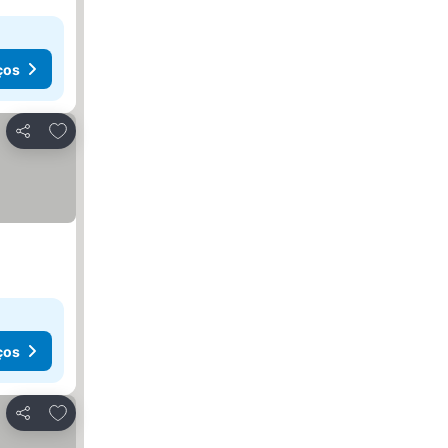
ços
Adicionar aos favoritos
Partilhar
ços
Adicionar aos favoritos
Partilhar