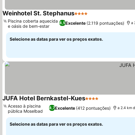
Weinhotel St. Stephanus
4 Estrelas
Ver preços
Piscina coberta aquecida
Excelente
(2.119 pontuações)
8,5
a 
e oásis de bem-estar
Ver preços
Selecione as datas para ver os preços exatos.
JUFA Hotel Bernkastel-Kues
4 Estrelas
Ver preços
Acesso à piscina
Excelente
(412 pontuações)
8,7
a 2.4 km 
pública Moselbad
Ver preços
Selecione as datas para ver os preços exatos.