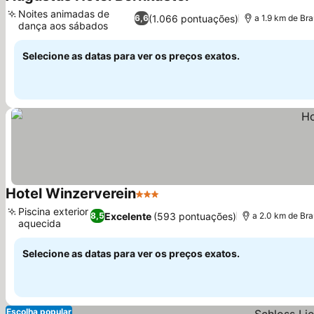
3 Estrelas
Ver preços
Noites animadas de
(1.066 pontuações)
6,6
a 1.9 km de Br
dança aos sábados
Ver preços
Selecione as datas para ver os preços exatos.
Hotel Winzerverein
3 Estrelas
Ver preços
Piscina exterior
Excelente
(593 pontuações)
8,5
a 2.0 km de Br
aquecida
Ver preços
Selecione as datas para ver os preços exatos.
Escolha popular