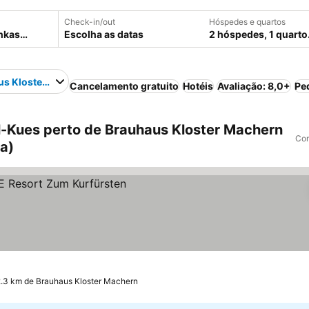
Check-in/out
Hóspedes e quartos
Escolha as datas
2 hóspedes, 1 quarto
us Kloster Machern
Cancelamento gratuito
Hotéis
Avaliação: 8,0+
Pe
-Kues perto de Brauhaus Kloster Machern
Com
a)
ços
2.3 km de Brauhaus Kloster Machern