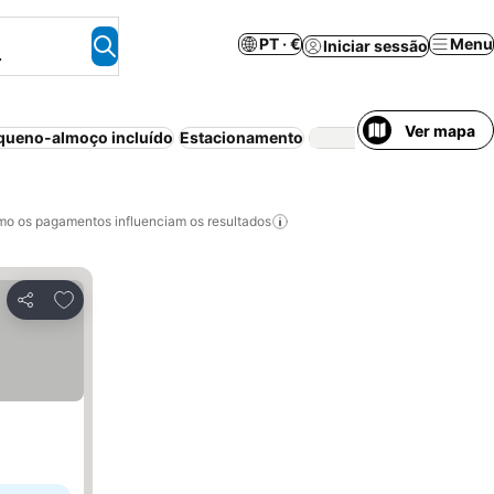
PT · €
Menu
Iniciar sessão
.
Ver mapa
queno-almoço incluído
Estacionamento
Ar condicion
o os pagamentos influenciam os resultados
Adicionar aos favoritos
Partilhar