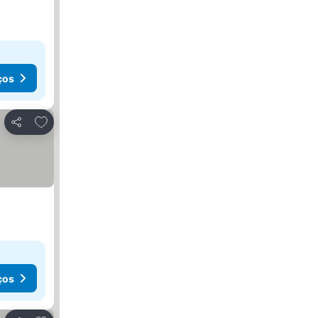
ços
Adicionar aos favoritos
Partilhar
ços