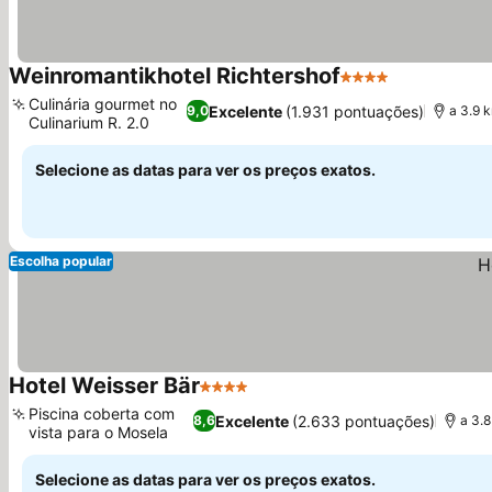
Weinromantikhotel Richtershof
4 Estrelas
Ver preços
Culinária gourmet no
Excelente
(1.931 pontuações)
9,0
a 3.9 
Culinarium R. 2.0
Ver preços
Selecione as datas para ver os preços exatos.
Escolha popular
Hotel Weisser Bär
4 Estrelas
Ver preços
Piscina coberta com
Excelente
(2.633 pontuações)
8,6
a 3.
vista para o Mosela
Ver preços
Selecione as datas para ver os preços exatos.