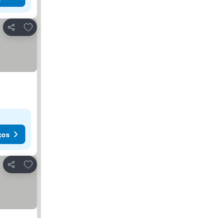
Adicionar aos favoritos
Partilhar
ços
Adicionar aos favoritos
Partilhar