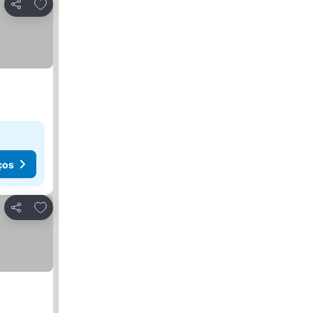
Adicionar aos favoritos
Partilhar
ços
Adicionar aos favoritos
Partilhar