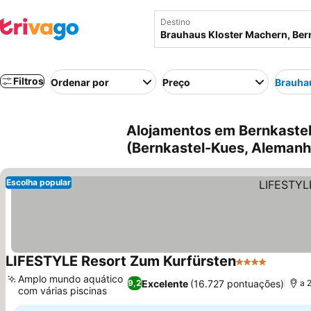
Destino
Filtros
Ordenar por
Preço
Brauha
Alojamentos em Bernkastel
(Bernkastel-Kues, Alemanh
Escolha popular
LIFESTYLE Resort Zum Kurfürsten
4 Estrelas
Ver pre
Amplo mundo aquático
Excelente
(16.727 pontuações)
9,2
a 
com várias piscinas
Ver preços