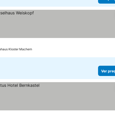
uhaus Kloster Machern
Ver pre