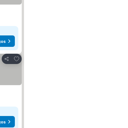
ços
Adicionar aos favoritos
Partilhar
ços