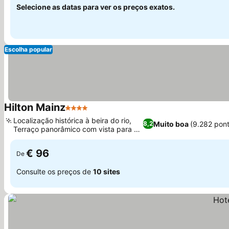
Selecione as datas para ver os preços exatos.
Escolha popular
Hilton Mainz
4 Estrelas
Localização histórica à beira do rio,
Muito boa
(9.282 pon
8,2
Terraço panorâmico com vista para o
Rio Reno
€ 96
De
Consulte os preços de
10 sites