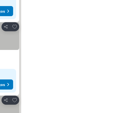
ços
Adicionar aos favoritos
Partilhar
ços
Adicionar aos favoritos
Partilhar