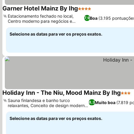
Garner Hotel Mainz By Ihg
4 Estrelas
Estacionamento fechado no local,
Boa
(3.195 pontuaçõe
7,9
Centro moderno para negócios e
eventos
Selecione as datas para ver os preços exatos.
Holiday Inn - The Niu, Mood Mainz By Ihg
3 Estr
Sauna finlandesa e banho turco
Muito boa
(7.819 p
8,3
relaxantes, Conceito de design moderno
inspirado na Ásia
Selecione as datas para ver os preços exatos.