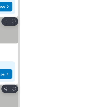
ços
Adicionar aos favoritos
Partilhar
ços
Adicionar aos favoritos
Partilhar