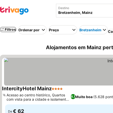
Destino
Filtros
Ordenar por
Preço
Bretzenheim
Ca
Alojamentos em Mainz pert
IntercityHotel Mainz
4 Estrelas
Acesso ao centro histórico, Quartos
Muito boa
(5.628 pon
8,1
com vista para a cidade e isolamento
acústico
€ 62
De