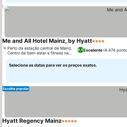
Me and All Hotel Mainz, by Hyatt
4 Estrelas
Perto da estação central de Mainz,
Excelente
(4.474 pont
9,0
Centro de bem-estar e fitness na
cobertura
Selecione as datas para ver os preços exatos.
Escolha popular
Hyatt Regency Mainz
5 Estrelas