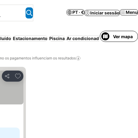
PT · €
Menu
Iniciar sessão
.
Ver mapa
luído
Estacionamento
Piscina
Ar condicionado
Aparthotel
Reso
o os pagamentos influenciam os resultados
Adicionar aos favoritos
Partilhar