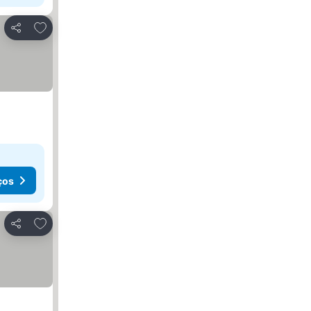
Adicionar aos favoritos
Partilhar
ços
Adicionar aos favoritos
Partilhar