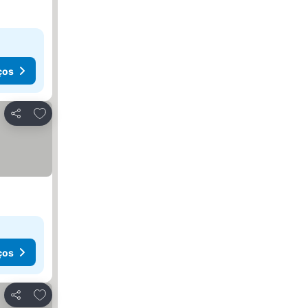
ços
Adicionar aos favoritos
Partilhar
ços
Adicionar aos favoritos
Partilhar