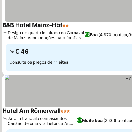
B&B Hotel Mainz-Hbf
2 Estrelas
Design de quarto inspirado no Carnaval
Boa
(4.870 pontuaçõ
7,8
de Mainz, Acomodações para famílias
€ 46
De
Consulte os preços de
11 sites
Hotel Am Römerwall
3 Estrelas
Jardim tranquilo com assentos,
Muito boa
(2.306 pontua
8,1
Cenário de uma vila histórica Art
Nouveau