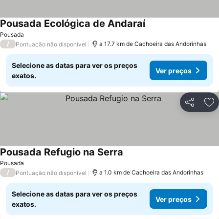
Pousada Ecológica de Andaraí
Pousada
/
a 17.7 km de Cachoeira das Andorinhas
Pontuação não disponível
Selecione as datas para ver os preços
Ver preços
exatos.
Partilhar
Ad
Pousada Refugio na Serra
Pousada
/
a 1.0 km de Cachoeira das Andorinhas
Pontuação não disponível
Selecione as datas para ver os preços
Ver preços
exatos.