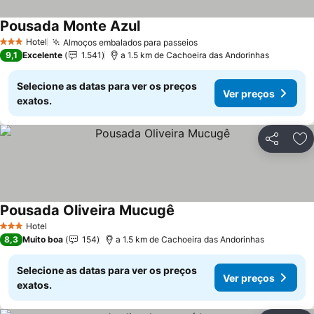
Pousada Monte Azul
Hotel
Almoços embalados para passeios
3 Estrelas
9,1
Excelente
1.541
a 1.5 km de Cachoeira das Andorinhas
Selecione as datas para ver os preços
Ver preços
exatos.
Partilhar
Ad
Pousada Oliveira Mucugê
Hotel
3 Estrelas
8,3
Muito boa
154
a 1.5 km de Cachoeira das Andorinhas
Selecione as datas para ver os preços
Ver preços
exatos.