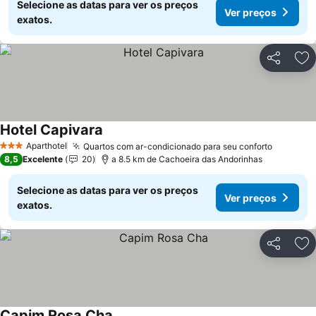
Selecione as datas para ver os preços
Ver preços
exatos.
Partilhar
Ad
Hotel Capivara
Aparthotel
Quartos com ar-condicionado para seu conforto
3 Estrelas
8,5
Excelente
20
a 8.5 km de Cachoeira das Andorinhas
Selecione as datas para ver os preços
Ver preços
exatos.
Partilhar
Ad
Capim Rosa Cha