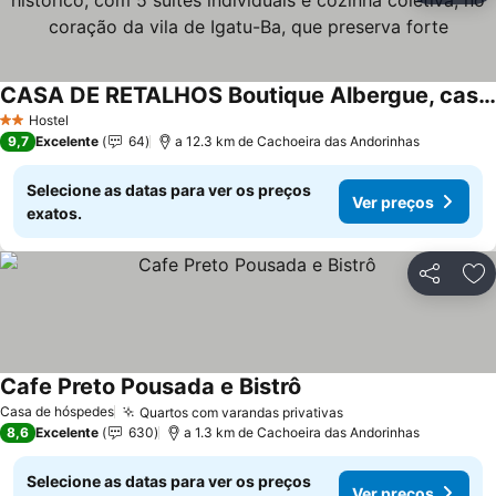
CASA DE RETALHOS Boutique Albergue, casaril histórico, com 5 suítes individuais e cozinha coletiva, no coração da vila de Igatu-Ba, que preserva forte
Hostel
2 Estrelas
9,7
Excelente
64
a 12.3 km de Cachoeira das Andorinhas
Selecione as datas para ver os preços
Ver preços
exatos.
Partilhar
Ad
Cafe Preto Pousada e Bistrô
Casa de hóspedes
Quartos com varandas privativas
8,6
Excelente
630
a 1.3 km de Cachoeira das Andorinhas
Selecione as datas para ver os preços
Ver preços