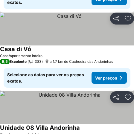
exatos.
Partilhar
Ad
Casa di Vó
Casa/apartamento inteiro
9,5
Excelente
383
a 1.7 km de Cachoeira das Andorinhas
Selecione as datas para ver os preços
Ver preços
exatos.
Partilhar
Ad
Unidade 08 Villa Andorinha