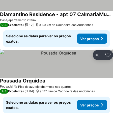
Diamantino Residence - apt 07 CalmariaMucuge
Casa/apartamento inteiro
9,8
Excelente
12
a 1.0 km de Cachoeira das Andorinhas
Selecione as datas para ver os preços
Ver preços
exatos.
Partilhar
Ad
Pousada Orquídea
Pousada
Piso de azulejo charmoso nos quartos
9,3
Excelente
84
a 12.1 km de Cachoeira das Andorinhas
Selecione as datas para ver os preços
Ver preços
exatos.