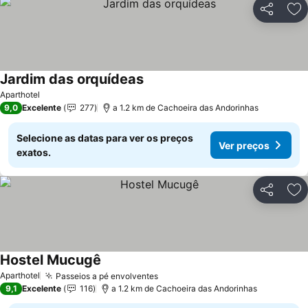
Partilhar
Ad
Jardim das orquídeas
Aparthotel
9,0
Excelente
277
a 1.2 km de Cachoeira das Andorinhas
Selecione as datas para ver os preços
Ver preços
exatos.
Partilhar
Ad
Hostel Mucugê
Aparthotel
Passeios a pé envolventes
9,1
Excelente
116
a 1.2 km de Cachoeira das Andorinhas