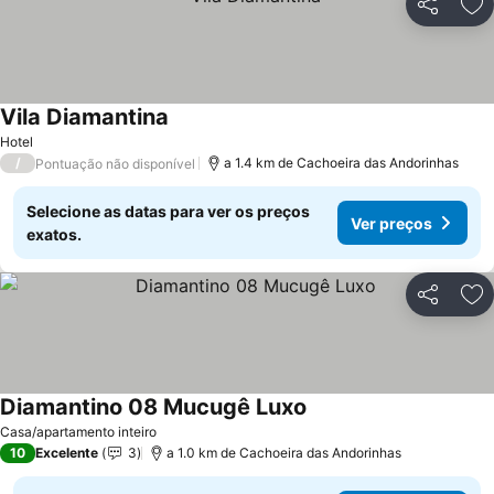
Partilhar
Ad
Vila Diamantina
Hotel
/
a 1.4 km de Cachoeira das Andorinhas
Pontuação não disponível
Selecione as datas para ver os preços
Ver preços
exatos.
Partilhar
Ad
Diamantino 08 Mucugê Luxo
Casa/apartamento inteiro
10
Excelente
3
a 1.0 km de Cachoeira das Andorinhas