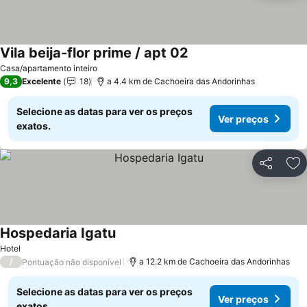
Vila beija-flor prime / apt 02
Casa/apartamento inteiro
9,3
Excelente
18
a 4.4 km de Cachoeira das Andorinhas
Selecione as datas para ver os preços
Ver preços
exatos.
Partilhar
Ad
Hospedaria Igatu
Hotel
/
a 12.2 km de Cachoeira das Andorinhas
Pontuação não disponível
Selecione as datas para ver os preços
Ver preços
exatos.