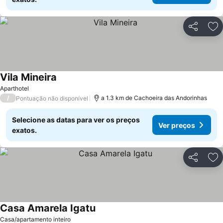
Partilhar
Ad
Vila Mineira
Aparthotel
/
a 1.3 km de Cachoeira das Andorinhas
Pontuação não disponível
Selecione as datas para ver os preços
Ver preços
exatos.
Partilhar
Ad
Casa Amarela Igatu
Casa/apartamento inteiro