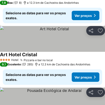
7,8
Boa
8
a 12.3 km de Cachoeira das Andorinhas
Selecione as datas para ver os preços
Ver preços
exatos.
Partilhar
Ad
Art Hotel Cristal
Hotel
Pizzaria e bar no local
4 Estrelas
9,1
Excelente
285
a 12.3 km de Cachoeira das Andorinhas
Selecione as datas para ver os preços
Ver preços
exatos.
Partilhar
Ad