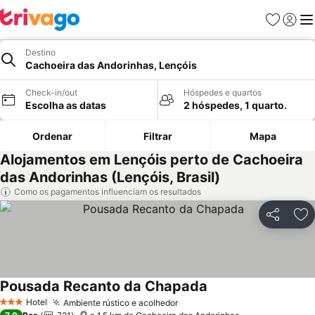
Favoritos
Iniciar
Me
Destino
Cachoeira das Andorinhas, Lençóis
Check-in/out
Hóspedes e quartos
Escolha as datas
2 hóspedes, 1 quarto.
Ordenar
Filtrar
Mapa
Alojamentos em Lençóis perto de Cachoeira
das Andorinhas (Lençóis, Brasil)
Como os pagamentos influenciam os resultados
Partilhar
Ad
Pousada Recanto da Chapada
Hotel
Ambiente rústico e acolhedor
3 Estrelas