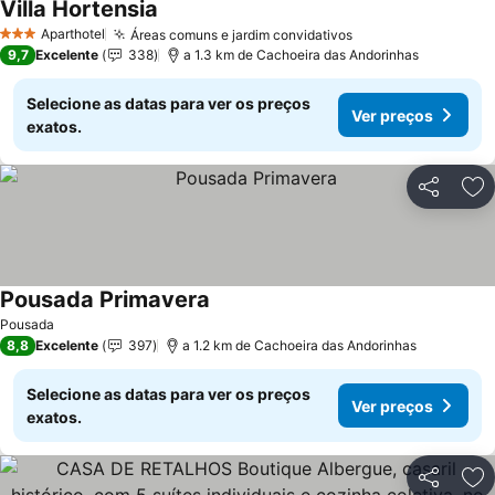
Villa Hortensia
Aparthotel
Áreas comuns e jardim convidativos
3 Estrelas
9,7
Excelente
338
a 1.3 km de Cachoeira das Andorinhas
Selecione as datas para ver os preços
Ver preços
exatos.
Partilhar
Ad
Pousada Primavera
Pousada
8,8
Excelente
397
a 1.2 km de Cachoeira das Andorinhas
Selecione as datas para ver os preços
Ver preços
exatos.
Partilhar
Ad