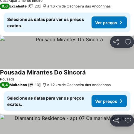
Casa/apartamento inteiro
9,6
Excelente
20
a 1.6 km de Cachoeira das Andorinhas
Selecione as datas para ver os preços
Ver preços
exatos.
Partilhar
Ad
Pousada Mirantes Do Sincorá
Pousada
8,4
Muito boa
10
a 1.2 km de Cachoeira das Andorinhas
Selecione as datas para ver os preços
Ver preços
exatos.
Partilhar
Ad