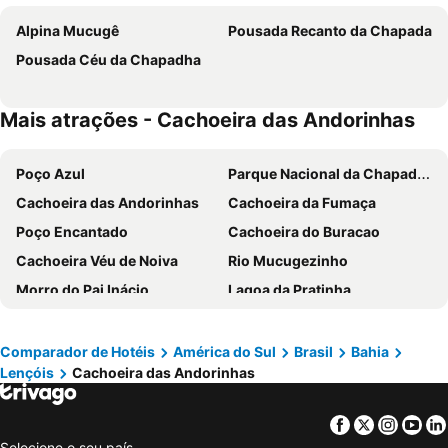
Alpina Mucugê
Pousada Recanto da Chapada
Pousada Céu da Chapadha
Mais atrações - Cachoeira das Andorinhas
Poço Azul
Parque Nacional da Chapada Diamantina
Cachoeira das Andorinhas
Cachoeira da Fumaça
Poço Encantado
Cachoeira do Buracao
Cachoeira Véu de Noiva
Rio Mucugezinho
Morro do Pai Inácio
Lagoa da Pratinha
Gruta Lapa Doce
Gruta da Pratinha
Comparador de Hotéis
América do Sul
Brasil
Bahia
Lençóis
Cachoeira das Andorinhas
Facebook
Twitter
Insta
Yo
Selecione o seu país