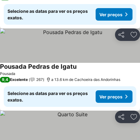
Selecione as datas para ver os preços
Ver preços
exatos.
Partilhar
Ad
Pousada Pedras de Igatu
Pousada
9,4
Excelente
267
a 13.6 km de Cachoeira das Andorinhas
Selecione as datas para ver os preços
Ver preços
exatos.
Partilhar
Ad