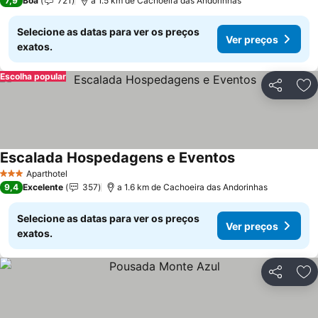
7,9
Boa
721
a 1.5 km de Cachoeira das Andorinhas
Selecione as datas para ver os preços
Ver preços
exatos.
Escolha popular
Partilhar
Ad
Escalada Hospedagens e Eventos
Aparthotel
3 Estrelas
9,4
Excelente
357
a 1.6 km de Cachoeira das Andorinhas
Selecione as datas para ver os preços
Ver preços
exatos.
Partilhar
Ad