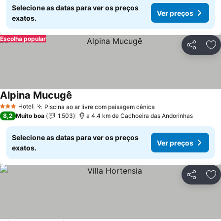
Selecione as datas para ver os preços
Ver preços
exatos.
Escolha popular
Partilhar
Ad
Alpina Mucugê
Hotel
Piscina ao ar livre com paisagem cênica
3 Estrelas
8,2
Muito boa
1.503
a 4.4 km de Cachoeira das Andorinhas
Selecione as datas para ver os preços
Ver preços
exatos.
Partilhar
Ad