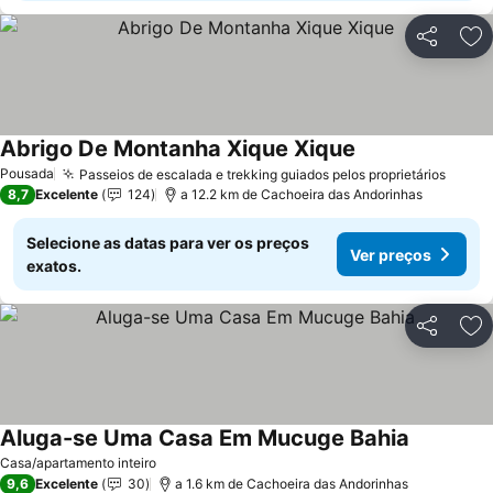
Partilhar
Ad
Abrigo De Montanha Xique Xique
Pousada
Passeios de escalada e trekking guiados pelos proprietários
8,7
Excelente
124
a 12.2 km de Cachoeira das Andorinhas
Selecione as datas para ver os preços
Ver preços
exatos.
Partilhar
Ad
Aluga-se Uma Casa Em Mucuge Bahia
Casa/apartamento inteiro
9,6
Excelente
30
a 1.6 km de Cachoeira das Andorinhas