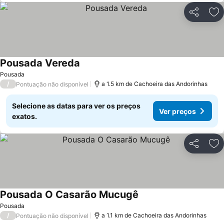
Partilhar
Ad
Pousada Vereda
Pousada
/
a 1.5 km de Cachoeira das Andorinhas
Pontuação não disponível
Selecione as datas para ver os preços
Ver preços
exatos.
Partilhar
Ad
Pousada O Casarão Mucugê
Pousada
/
a 1.1 km de Cachoeira das Andorinhas
Pontuação não disponível