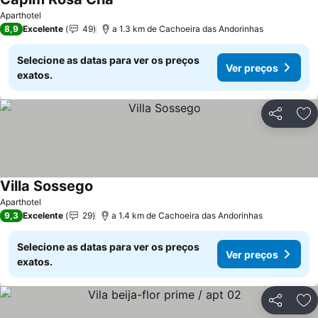
Aparthotel
8,9
Excelente
49
a 1.3 km de Cachoeira das Andorinhas
Selecione as datas para ver os preços
Ver preços
exatos.
Partilhar
Ad
Villa Sossego
Aparthotel
9,3
Excelente
29
a 1.4 km de Cachoeira das Andorinhas
Selecione as datas para ver os preços
Ver preços
exatos.
Partilhar
Ad