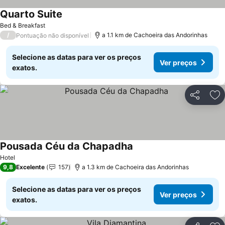
Quarto Suite
Bed & Breakfast
/
a 1.1 km de Cachoeira das Andorinhas
Pontuação não disponível
Selecione as datas para ver os preços
Ver preços
exatos.
Partilhar
Ad
Pousada Céu da Chapadha
Hotel
9,8
Excelente
157
a 1.3 km de Cachoeira das Andorinhas
Selecione as datas para ver os preços
Ver preços
exatos.