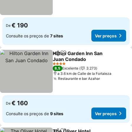
€ 190
De
Consulte os preços de
7 sites
Ver preços
Hilton Garden Inn San
Partilhar
Adicionar aos favoritos
Juan Condado
Ver preços
4 Estrelas
8,5
Excelente
3.273
a 3.6 km de Calle de la Fortaleza
Restaurante e bar Azahar
Ver preços
€ 160
De
Consulte os preços de
9 sites
Ver preços
The Oliver Hotel