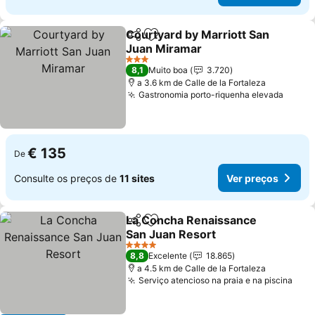
Courtyard by Marriott San
Partilhar
Adicionar aos favoritos
Juan Miramar
Ver preços
3 Estrelas
8,1
Muito boa
3.720
a 3.6 km de Calle de la Fortaleza
Gastronomia porto-riquenha elevada
Ver p
€ 135
De
Consulte os preços de
11 sites
Ver preços
La Concha Renaissance
Partilhar
Adicionar aos favoritos
San Juan Resort
Ver preços
4 Estrelas
8,8
Excelente
18.865
a 4.5 km de Calle de la Fortaleza
Serviço atencioso na praia e na piscina
Ver 