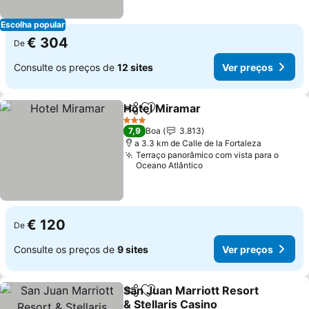
Escolha popular
€ 304
De
Consulte os preços de
12 sites
Ver preços
Hotel Miramar
Partilhar
Adicionar aos favoritos
Ver preços
3 Estrelas
7,9
Boa
3.813
a 3.3 km de Calle de la Fortaleza
Terraço panorâmico com vista para o
Oceano Atlântico
€ 120
De
Consulte os preços de
9 sites
Ver preços
San Juan Marriott Resort
Partilhar
Adicionar aos favoritos
& Stellaris Casino