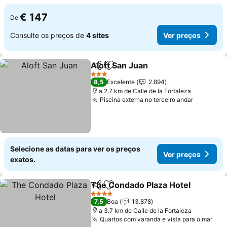
€ 147
De
Consulte os preços de
4 sites
Ver preços
Aloft San Juan
Partilhar
Adicionar aos favoritos
Ver preços
3 Estrelas
8,5
Excelente
2.894
a 2.7 km de Calle de la Fortaleza
Piscina externa no terceiro andar
Ver preç
Selecione as datas para ver os preços
Ver preços
exatos.
The Condado Plaza Hotel
Partilhar
Adicionar aos favoritos
V
4 Estrelas
7,5
Boa
13.878
a 3.7 km de Calle de la Fortaleza
Quartos com varanda e vista para o mar
Ver