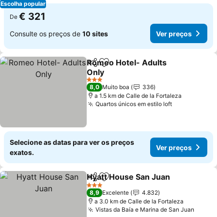
Escolha popular
€ 321
De
Consulte os preços de
10 sites
Ver preços
Romeo Hotel- Adults
Partilhar
Adicionar aos favoritos
Only
Ver preços
3 Estrelas
8,0
Muito boa
336
a 1.5 km de Calle de la Fortaleza
Quartos únicos em estilo loft
Ver preços
Selecione as datas para ver os preços
Ver preços
exatos.
Hyatt House San Juan
Partilhar
Adicionar aos favoritos
Ver 
3 Estrelas
8,9
Excelente
4.832
a 3.0 km de Calle de la Fortaleza
Vistas da Baía e Marina de San Juan
Ver p