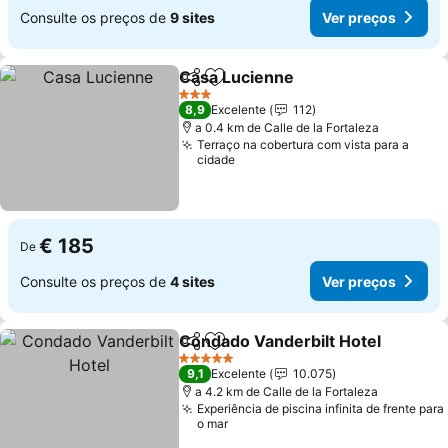
Consulte os preços de
9 sites
Ver preços
Casa Lucienne
Partilhar
Adicionar aos favoritos
Ver preços
3 Estrelas
8,9
Excelente
112
a 0.4 km de Calle de la Fortaleza
Terraço na cobertura com vista para a
cidade
€ 185
De
Consulte os preços de
4 sites
Ver preços
Condado Vanderbilt Hotel
Partilhar
Adicionar aos favoritos
5 Estrelas
9,1
Excelente
10.075
a 4.2 km de Calle de la Fortaleza
Experiência de piscina infinita de frente para
o mar