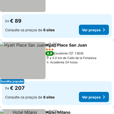
€ 89
De
Consulte os preços de
6 sites
Ver preços
Hyatt Place San Juan
Partilhar
Adicionar aos favoritos
Ver p
3 Estrelas
8,8
Excelente
7.609
a 3.0 km de Calle de la Fortaleza
Academia 24 horas
Ver preços
Escolha popular
€ 207
De
Consulte os preços de
6 sites
Ver preços
Hotel Milano