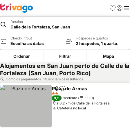
Favoritos
Iniciar
Me
Destino
Calle de la Fortaleza, San Juan
Check-in/out
Hóspedes e quartos
Escolha as datas
2 hóspedes, 1 quarto.
Ordenar
Filtrar
Mapa
Alojamentos em San Juan perto de Calle de la
Fortaleza (San Juan, Porto Rico)
Como os pagamentos influenciam os resultados
Plaza de Armas
Partilhar
Adicionar aos favoritos
Ver preços
2 Estrelas
8,5
Excelente
1.110
a 0.2 km de Calle de la Fortaleza
Cafeteria no local
Ver preços