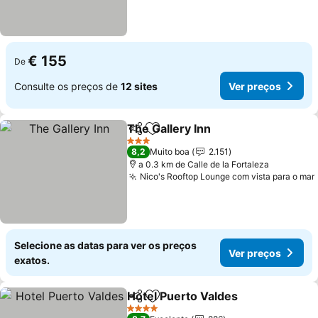
€ 155
De
Consulte os preços de
12 sites
Ver preços
The Gallery Inn
Partilhar
Adicionar aos favoritos
Ver preços
3 Estrelas
8,2
Muito boa
2.151
a 0.3 km de Calle de la Fortaleza
Nico's Rooftop Lounge com vista para o mar
Selecione as datas para ver os preços
Ver preços
exatos.
Hotel Puerto Valdes
Partilhar
Adicionar aos favoritos
Ver pr
4 Estrelas