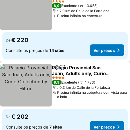
Ver preços
4 Estrelas
8,9
Excelente
13.058
a 2.9 km de Calle de la Fortaleza
Piscina infinita na cobertura
Ver preços
€ 220
De
Consulte os preços de
14 sites
Ver preços
Palacio Provincial San
Partilhar
Adicionar aos favoritos
Juan, Adults only, Curio
Collection by Hilton
Ver preços
4 Estrelas
8,9
Excelente
1.733
a 0.3 km de Calle de la Fortaleza
Piscina infinita na cobertura com vista para
a baía
€ 202
De
Consulte os preços de
7 sites
Ver preços