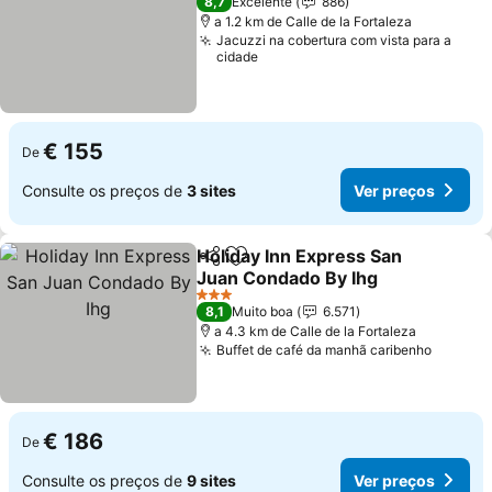
8,7
Excelente
886
a 1.2 km de Calle de la Fortaleza
Jacuzzi na cobertura com vista para a
cidade
€ 155
De
Consulte os preços de
3 sites
Ver preços
Holiday Inn Express San
Partilhar
Adicionar aos favoritos
Juan Condado By Ihg
Ver preços
3 Estrelas
8,1
Muito boa
6.571
a 4.3 km de Calle de la Fortaleza
Buffet de café da manhã caribenho
Ver pr
€ 186
De
Consulte os preços de
9 sites
Ver preços