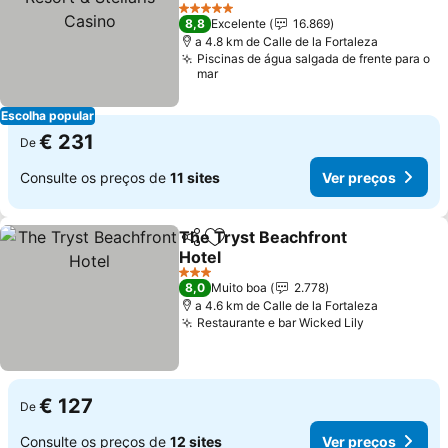
Ver preços
5 Estrelas
8,8
Excelente
16.869
a 4.8 km de Calle de la Fortaleza
Piscinas de água salgada de frente para o
mar
Escolha popular
€ 231
De
Consulte os preços de
11 sites
Ver preços
The Tryst Beachfront
Partilhar
Adicionar aos favoritos
Hotel
Ver preços
3 Estrelas
8,0
Muito boa
2.778
a 4.6 km de Calle de la Fortaleza
Restaurante e bar Wicked Lily
Ver preços
€ 127
De
Consulte os preços de
12 sites
Ver preços