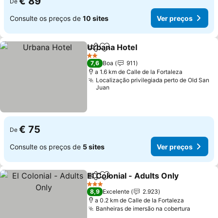
€ 89
De
Consulte os preços de
10 sites
Ver preços
Urbana Hotel
Partilhar
Adicionar aos favoritos
Ver preços
2 Estrelas
7,6
Boa
911
a 1.6 km de Calle de la Fortaleza
Localização privilegiada perto de Old San
Juan
€ 75
De
Consulte os preços de
5 sites
Ver preços
El Colonial - Adults Only
Partilhar
Adicionar aos favoritos
Ve
3 Estrelas
8,9
Excelente
2.923
a 0.2 km de Calle de la Fortaleza
Banheiras de imersão na cobertura
Ver pre