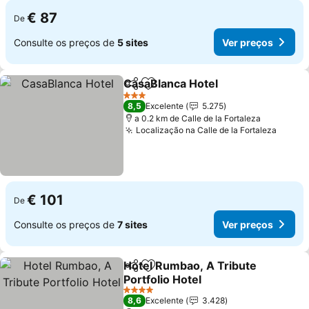
€ 87
De
Consulte os preços de
5 sites
Ver preços
CasaBlanca Hotel
Partilhar
Adicionar aos favoritos
Ver preç
3 Estrelas
8,5
Excelente
5.275
a 0.2 km de Calle de la Fortaleza
Localização na Calle de la Fortaleza
Ver p
€ 101
De
Consulte os preços de
7 sites
Ver preços
Hotel Rumbao, A Tribute
Partilhar
Adicionar aos favoritos
Portfolio Hotel
Ver preços
4 Estrelas
8,6
Excelente
3.428