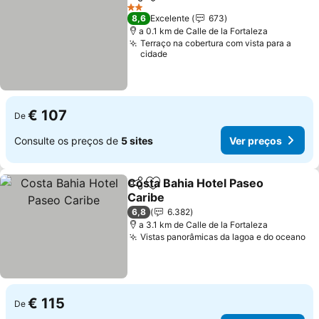
Partilhar
Adicionar aos favoritos
Ver preços
2 Estrelas
8,6
Excelente
673
a 0.1 km de Calle de la Fortaleza
Terraço na cobertura com vista para a
cidade
€ 107
De
Consulte os preços de
5 sites
Ver preços
Costa Bahia Hotel Paseo
Partilhar
Adicionar aos favoritos
Caribe
Ver preços
6,8
6.382
a 3.1 km de Calle de la Fortaleza
Vistas panorâmicas da lagoa e do oceano
Ve
€ 115
De