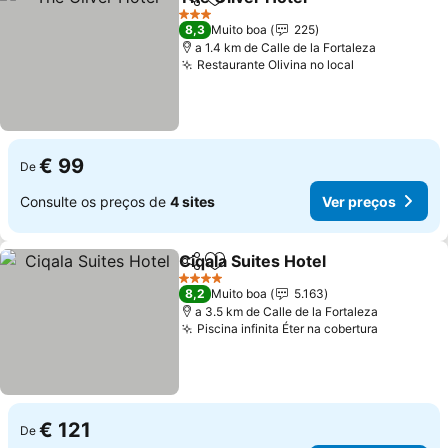
Partilhar
Adicionar aos favoritos
Ver preço
3 Estrelas
8,3
Muito boa
225
a 1.4 km de Calle de la Fortaleza
Restaurante Olivina no local
Ver preços
€ 99
De
Consulte os preços de
4 sites
Ver preços
Ciqala Suites Hotel
Partilhar
Adicionar aos favoritos
Ver pre
4 Estrelas
8,2
Muito boa
5.163
a 3.5 km de Calle de la Fortaleza
Piscina infinita Éter na cobertura
Ver preç
€ 121
De