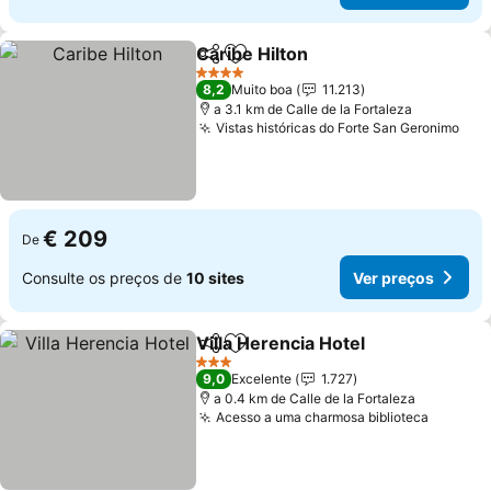
Caribe Hilton
Partilhar
Adicionar aos favoritos
Ver preços
4 Estrelas
8,2
Muito boa
11.213
a 3.1 km de Calle de la Fortaleza
Vistas históricas do Forte San Geronimo
Ver
€ 209
De
Consulte os preços de
10 sites
Ver preços
Villa Herencia Hotel
Partilhar
Adicionar aos favoritos
Ver pr
3 Estrelas
9,0
Excelente
1.727
a 0.4 km de Calle de la Fortaleza
Acesso a uma charmosa biblioteca
Ver pre