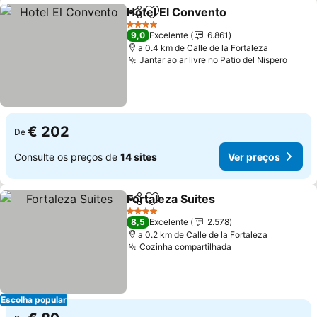
Hotel El Convento
Partilhar
Adicionar aos favoritos
Ver pre
4 Estrelas
9,0
Excelente
6.861
a 0.4 km de Calle de la Fortaleza
Jantar ao ar livre no Patio del Nispero
Ver p
€ 202
De
Consulte os preços de
14 sites
Ver preços
Fortaleza Suites
Partilhar
Adicionar aos favoritos
Ver preço
4 Estrelas
8,5
Excelente
2.578
a 0.2 km de Calle de la Fortaleza
Cozinha compartilhada
Ver preços
Escolha popular