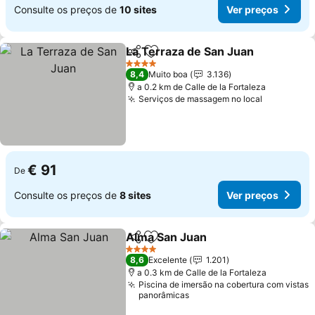
Consulte os preços de
10 sites
Ver preços
La Terraza de San Juan
Partilhar
Adicionar aos favoritos
Ve
4 Estrelas
8,4
Muito boa
3.136
a 0.2 km de Calle de la Fortaleza
Serviços de massagem no local
Ver preço
€ 91
De
Consulte os preços de
8 sites
Ver preços
Alma San Juan
Partilhar
Adicionar aos favoritos
Ver preços
4 Estrelas
8,6
Excelente
1.201
a 0.3 km de Calle de la Fortaleza
Piscina de imersão na cobertura com vistas
panorâmicas