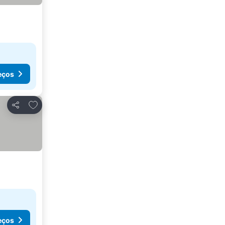
eços
Adicionar aos favoritos
Partilhar
eços