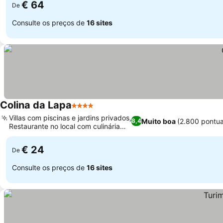
€ 64
De
Consulte os preços de
16 sites
Colina da Lapa
4 Estrelas
Villas com piscinas e jardins privados,
Muito boa
(2.800 pontu
8,4
Restaurante no local com culinária
local
€ 24
De
Consulte os preços de
16 sites