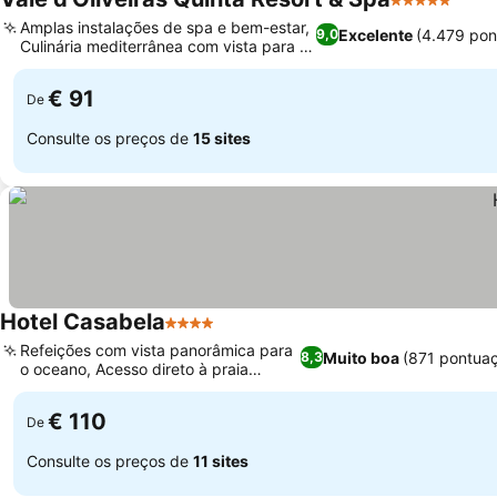
5 Estrelas
Amplas instalações de spa e bem-estar,
Excelente
(4.479 pon
9,0
Culinária mediterrânea com vista para o
jardim
€ 91
De
Consulte os preços de
15 sites
Hotel Casabela
4 Estrelas
Refeições com vista panorâmica para
Muito boa
(871 pontua
8,3
o oceano, Acesso direto à praia
privada
€ 110
De
Consulte os preços de
11 sites