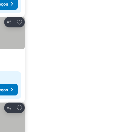
eços
Adicionar aos favoritos
Partilhar
eços
Adicionar aos favoritos
Partilhar