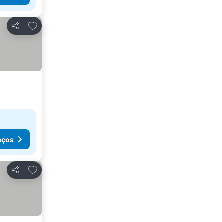
Adicionar aos favoritos
Partilhar
eços
Adicionar aos favoritos
Partilhar