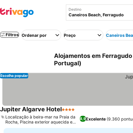
Destino
Filtros
Ordenar por
Preço
Caneiros Be
Alojamentos em Ferragudo 
Portugal)
Escolha popular
Jupiter Algarve Hotel
4 Estrelas
Localização à beira-mar na Praia da
Excelente
(9.360 pontu
8,9
Rocha, Piscina exterior aquecida e
coberta