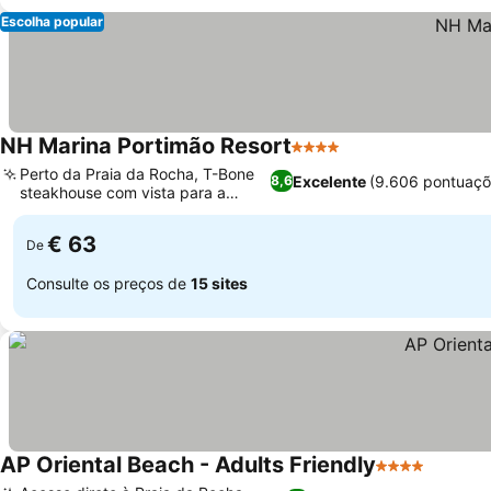
Escolha popular
NH Marina Portimão Resort
4 Estrelas
Perto da Praia da Rocha, T-Bone
Excelente
(9.606 pontuaçõ
8,6
steakhouse com vista para a
marina
€ 63
De
Consulte os preços de
15 sites
AP Oriental Beach - Adults Friendly
4 Estrelas