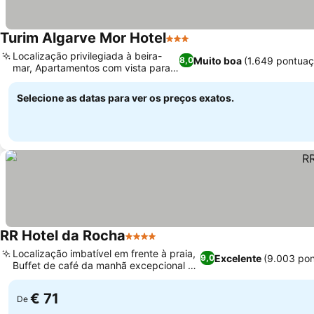
Turim Algarve Mor Hotel
3 Estrelas
Localização privilegiada à beira-
Muito boa
(1.649 pontuaç
8,0
mar, Apartamentos com vista para o
mar
Selecione as datas para ver os preços exatos.
RR Hotel da Rocha
4 Estrelas
Localização imbatível em frente à praia,
Excelente
(9.003 po
9,0
Buffet de café da manhã excepcional e
variado
€ 71
De