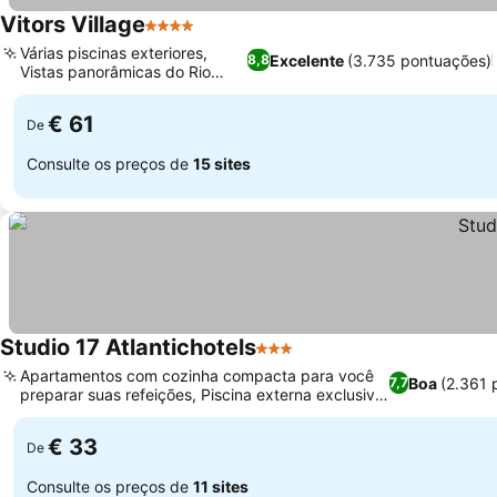
Vitors Village
4 Estrelas
Várias piscinas exteriores,
Excelente
(3.735 pontuações)
8,8
Vistas panorâmicas do Rio
Arade
€ 61
De
Consulte os preços de
15 sites
Studio 17 Atlantichotels
3 Estrelas
Apartamentos com cozinha compacta para você
Boa
(2.361 
7,7
preparar suas refeições, Piscina externa exclusiva
para adultos
€ 33
De
Consulte os preços de
11 sites