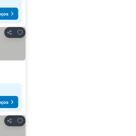
eços
Adicionar aos favoritos
Partilhar
eços
Adicionar aos favoritos
Partilhar