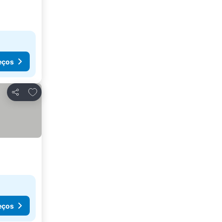
eços
Adicionar aos favoritos
Partilhar
eços