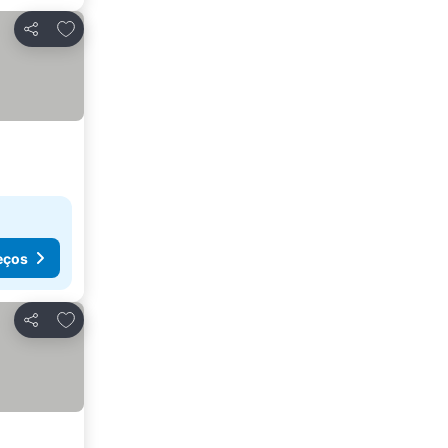
Adicionar aos favoritos
Partilhar
eços
Adicionar aos favoritos
Partilhar