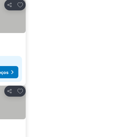
Adicionar aos favoritos
Partilhar
eços
Adicionar aos favoritos
Partilhar