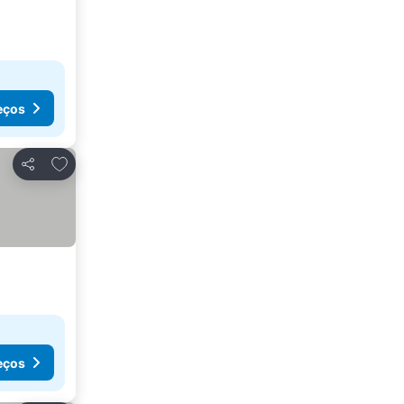
eços
Adicionar aos favoritos
Partilhar
eços