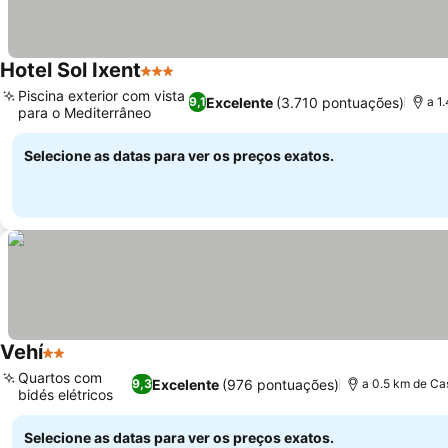
Hotel Sol Ixent
3 Estrelas
Piscina exterior com vista
Excelente
(3.710 pontuações)
9,1
a 1
para o Mediterrâneo
Selecione as datas para ver os preços exatos.
Vehí
2 Estrelas
Quartos com
Excelente
(976 pontuações)
9,3
a 0.5 km de Ca
bidés elétricos
Selecione as datas para ver os preços exatos.