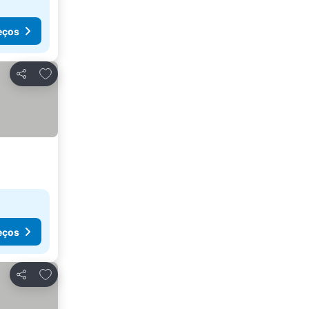
eços
Adicionar aos favoritos
Partilhar
eços
Adicionar aos favoritos
Partilhar