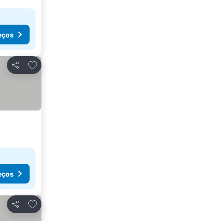
eços
Adicionar aos favoritos
Partilhar
eços
Adicionar aos favoritos
Partilhar