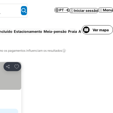
PT · €
Menu
Iniciar sessão
.
Ver mapa
ncluído
Estacionamento
Meia-pensão
Praia
Aparthotel
Ar cond
o os pagamentos influenciam os resultados
Adicionar aos favoritos
Partilhar