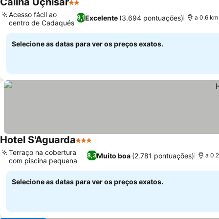
Calina Uçhisar
2 Estrelas
Acesso fácil ao
Excelente
(3.694 pontuações)
9,1
a 0.6 km
centro de Cadaqués
Selecione as datas para ver os preços exatos.
Hotel S'Aguarda
3 Estrelas
Terraço na cobertura
Muito boa
(2.781 pontuações)
8,3
a 0.
com piscina pequena
Selecione as datas para ver os preços exatos.