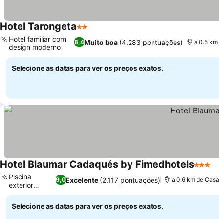
Hotel Tarongeta
2 Estrelas
Hotel familiar com
Muito boa
(4.283 pontuações)
8,4
a 0.5 km
design moderno
Selecione as datas para ver os preços exatos.
Hotel Blaumar Cadaqués by Fimedhotels
3 Estr
Piscina
Excelente
(2.117 pontuações)
9,0
a 0.6 km de Casa
exterior
sazonal
Selecione as datas para ver os preços exatos.