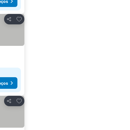
eços
Adicionar aos favoritos
Partilhar
eços
Adicionar aos favoritos
Partilhar