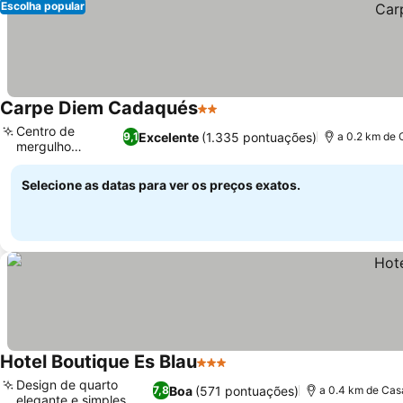
Escolha popular
Carpe Diem Cadaqués
2 Estrelas
Centro de
Excelente
(1.335 pontuações)
9,1
a 0.2 km de 
mergulho
dedicado
Selecione as datas para ver os preços exatos.
Hotel Boutique Es Blau
3 Estrelas
Design de quarto
Boa
(571 pontuações)
7,8
a 0.4 km de Cas
elegante e simples