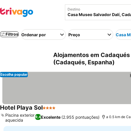
Destino
Filtros
Ordenar por
Preço
Casa Mu
Alojamentos em Cadaqués 
(Cadaqués, Espanha)
Escolha popular
Hotel Playa Sol
4 Estrelas
Piscina exterior
Excelente
(2.955 pontuações)
9,4
a 0.5 km de Ca
aquecida