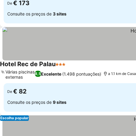
€ 173
De
Consulte os preços de
3 sites
Hotel Rec de Palau
3 Estrelas
Várias piscinas
Excelente
(1.498 pontuações)
8,5
a 1.1 km de Cas
externas
€ 82
De
Consulte os preços de
9 sites
Escolha popular