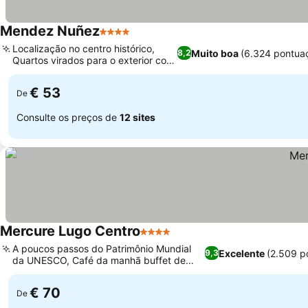
Mendez Nuñez
4 Estrelas
Localização no centro histórico,
Muito boa
(6.324 pontua
8,2
Quartos virados para o exterior com
vistas
€ 53
De
Consulte os preços de
12 sites
Mercure Lugo Centro
4 Estrelas
A poucos passos do Patrimônio Mundial
Excelente
(2.509 p
9,3
da UNESCO, Café da manhã buffet de
alta qualidade
€ 70
De