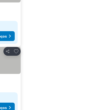
eços
Adicionar aos favoritos
Partilhar
eços