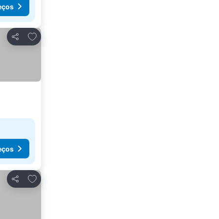
eços
Adicionar aos favoritos
Partilhar
eços
Adicionar aos favoritos
Partilhar