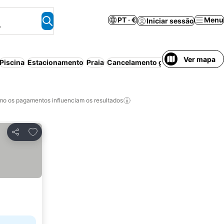
PT · €
Menu
Iniciar sessão
.
Ver mapa
Piscina
Estacionamento
Praia
Cancelamento gratuito
Aparthote
o os pagamentos influenciam os resultados
Adicionar aos favoritos
Partilhar