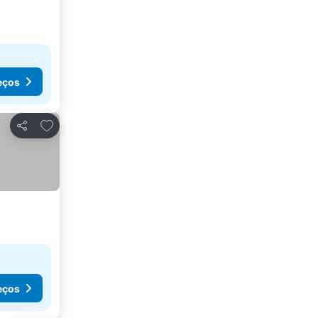
eços
Adicionar aos favoritos
Partilhar
eços