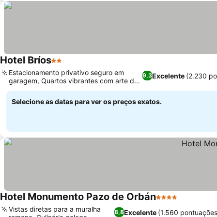
Hotel Bríos
2 Estrelas
Estacionamento privativo seguro em
Excelente
(2.230 p
9,3
garagem, Quartos vibrantes com arte de
parede única
Selecione as datas para ver os preços exatos.
Hotel Monumento Pazo de Orbán
4 Estrelas
Vistas diretas para a muralha
Excelente
(1.560 pontuações
8,8