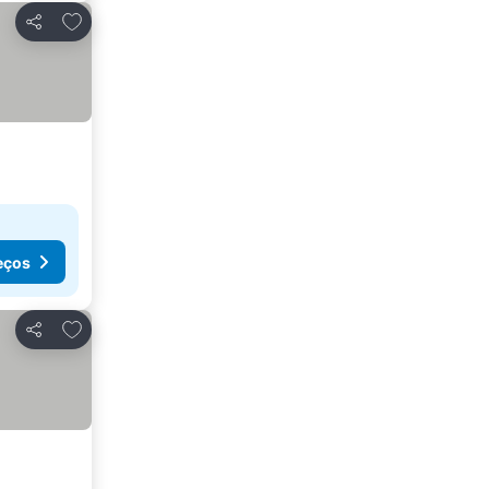
Adicionar aos favoritos
Partilhar
eços
Adicionar aos favoritos
Partilhar