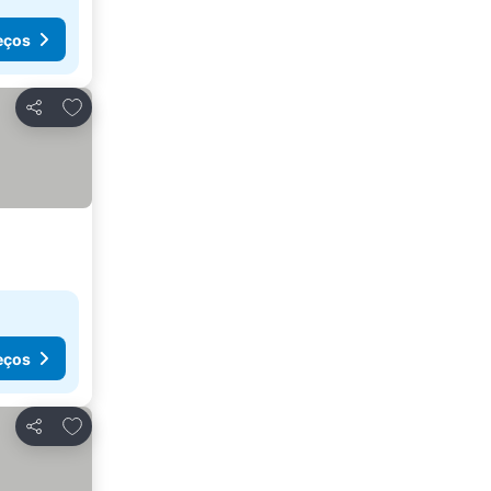
eços
Adicionar aos favoritos
Partilhar
eços
Adicionar aos favoritos
Partilhar