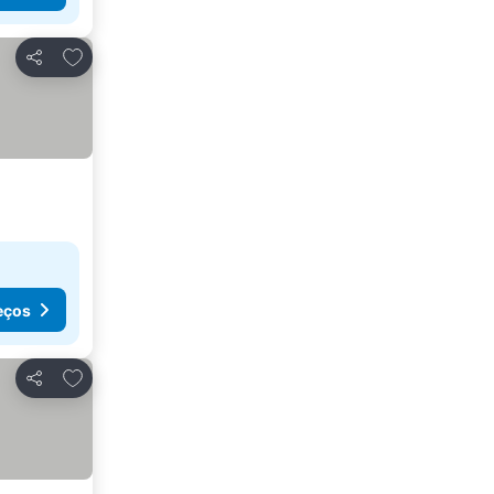
Adicionar aos favoritos
Partilhar
eços
Adicionar aos favoritos
Partilhar