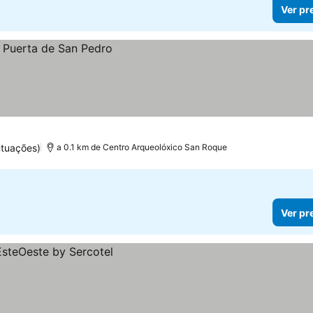
Ver pr
ntuações)
a 0.1 km de Centro Arqueolóxico San Roque
Ver pr