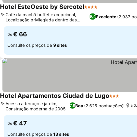
Hotel EsteOeste by Sercotel
4 Estrelas
Café da manhã buffet excepcional,
Excelente
(2.937 po
9,4
Localização privilegiada dentro das
Muralhas Romanas
€ 66
De
Consulte os preços de
9 sites
Hotel Apartamentos Ciudad de Lugo
3 Estrelas
Acesso a terraço e jardim,
Boa
(2.625 pontuações)
7,9
a 0
Construção moderna de 2005
€ 47
De
Consulte os preços de
13 sites