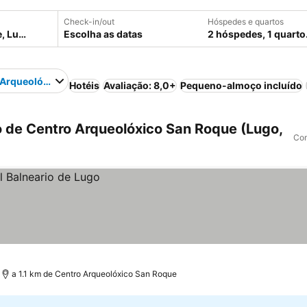
Check-in/out
Hóspedes e quartos
Escolha as datas
2 hóspedes, 1 quarto
 Arqueolóxico San Roque
Hotéis
Avaliação: 8,0+
Pequeno-almoço incluído
 de Centro Arqueolóxico San Roque (Lugo,
Com
a 1.1 km de Centro Arqueolóxico San Roque