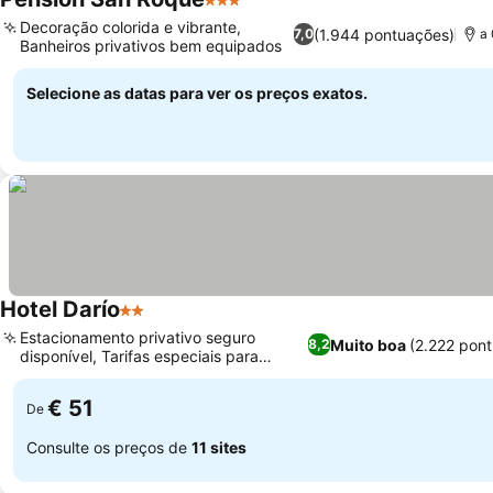
3 Estrelas
Decoração colorida e vibrante,
(1.944 pontuações)
7,0
a 
Banheiros privativos bem equipados
Selecione as datas para ver os preços exatos.
Hotel Darío
2 Estrelas
Estacionamento privativo seguro
Muito boa
(2.222 pon
8,2
disponível, Tarifas especiais para
grupos e equipes
€ 51
De
Consulte os preços de
11 sites