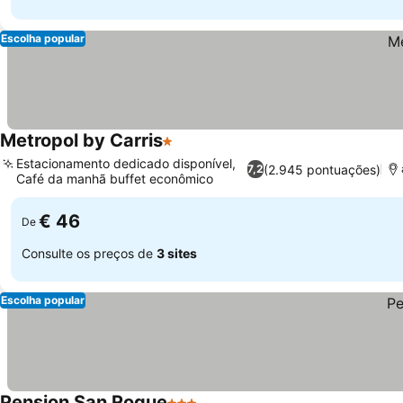
Escolha popular
Metropol by Carris
1 Estrelas
Estacionamento dedicado disponível,
(2.945 pontuações)
7,2
Café da manhã buffet econômico
€ 46
De
Consulte os preços de
3 sites
Escolha popular
Pension San Roque