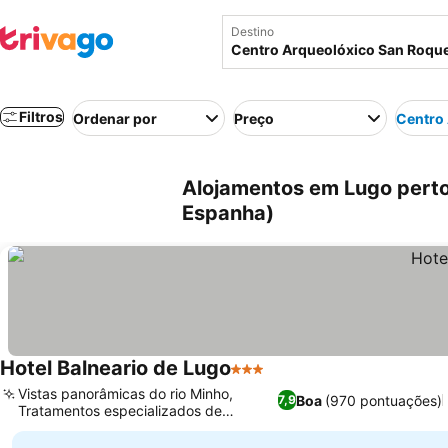
Destino
Filtros
Ordenar por
Preço
Centro
Alojamentos em Lugo perto
Espanha)
Hotel Balneario de Lugo
3 Estrelas
Vistas panorâmicas do rio Minho,
Boa
(970 pontuações)
7,9
Tratamentos especializados de
balneário