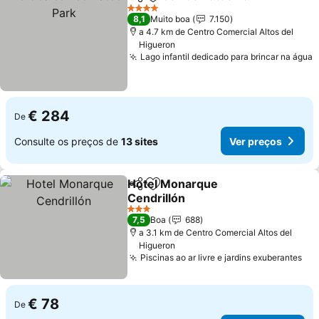
Partilhar
Adicionar aos favoritos
4 Estrelas
8,1
Muito boa
7.150
a 4.7 km de Centro Comercial Altos del
Higueron
Lago infantil dedicado para brincar na água
€ 284
De
Consulte os preços de
13 sites
Ver preços
Hotel Monarque
Partilhar
Adicionar aos favoritos
Cendrillón
3 Estrelas
7,5
Boa
688
a 3.1 km de Centro Comercial Altos del
Higueron
Piscinas ao ar livre e jardins exuberantes
€ 78
De