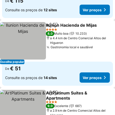
€ 115
De
Consulte os preços de
12 sites
Ver preços
Ilunion Hacienda de Mijas
Partilhar
Adicionar aos favoritos
4 Estrelas
8,0
Muito boa
10.233
a 4.4 km de Centro Comercial Altos del
Higueron
Gastronomia local e saudável
Escolha popular
€ 51
De
Consulte os preços de
14 sites
Ver preços
ArtPlatinum Suites &
Partilhar
Adicionar aos favoritos
Apartments
4 Estrelas
9,0
Excelente
687
a 2.9 km de Centro Comercial Altos del