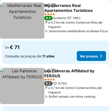
Mediterraneo Real
Partilhar
Adicionar aos favoritos
Apartamentos Turisticos
4 Estrelas
8,5
Excelente
1.851
a 4.3 km de Centro Comercial Altos del
Higueron
Gastronomia mediterrânea no Mama Pizza
€ 71
De
Consulte os preços de
11 sites
Ver preços
Las Palmeras Affiliated by
Partilhar
Adicionar aos favoritos
FERGUS
4 Estrelas
6,2
8.752
a 5.7 km de Centro Comercial Altos del
Higueron
Buffet variado com show cooking