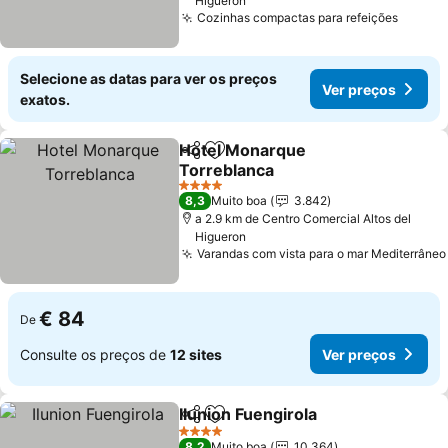
Higueron
Cozinhas compactas para refeições
Selecione as datas para ver os preços
Ver preços
exatos.
Hotel Monarque
Partilhar
Adicionar aos favoritos
Torreblanca
4 Estrelas
8,3
Muito boa
3.842
a 2.9 km de Centro Comercial Altos del
Higueron
Varandas com vista para o mar Mediterrâneo
€ 84
De
Consulte os preços de
12 sites
Ver preços
Ilunion Fuengirola
Partilhar
Adicionar aos favoritos
4 Estrelas
8,2
Muito boa
10.364