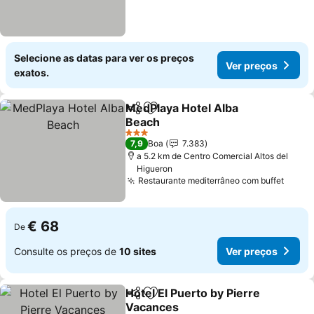
Selecione as datas para ver os preços
Ver preços
exatos.
MedPlaya Hotel Alba
Partilhar
Adicionar aos favoritos
Beach
3 Estrelas
7,9
Boa
7.383
a 5.2 km de Centro Comercial Altos del
Higueron
Restaurante mediterrâneo com buffet
€ 68
De
Consulte os preços de
10 sites
Ver preços
Hotel El Puerto by Pierre
Partilhar
Adicionar aos favoritos
Vacances