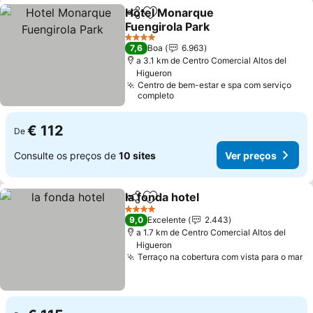
Hotel Monarque
Partilhar
Adicionar aos favoritos
Fuengirola Park
4 Estrelas
7,6
Boa
6.963
a 3.1 km de Centro Comercial Altos del
Higueron
Centro de bem-estar e spa com serviço
completo
€ 112
De
Consulte os preços de
10 sites
Ver preços
la fonda hotel
Partilhar
Adicionar aos favoritos
4 Estrelas
9,0
Excelente
2.443
a 1.7 km de Centro Comercial Altos del
Higueron
Terraço na cobertura com vista para o mar