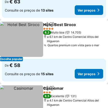
€ 63
De
Consulte os preços de
13 sites
Ver preços
Hotel Best Siroco
Partilhar
Adicionar aos favoritos
4 Estrelas
8,2
Muito boa
14.705
a 6.1 km de Centro Comercial Altos del
Higueron
Quartos premium com vista para o mar
Escolha popular
€ 58
De
Consulte os preços de
15 sites
Ver preços
Casinomar
Partilhar
Adicionar aos favoritos
3 Estrelas
9,5
Excelente
131
a 4.1 km de Centro Comercial Altos del
Higueron