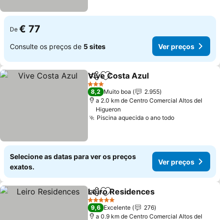
€ 77
De
Consulte os preços de
5 sites
Ver preços
Vive Costa Azul
Partilhar
Adicionar aos favoritos
3 Estrelas
8,2
Muito boa
2.955
a 2.0 km de Centro Comercial Altos del
Higueron
Piscina aquecida o ano todo
Selecione as datas para ver os preços
Ver preços
exatos.
Leiro Residences
Partilhar
Adicionar aos favoritos
5 Estrelas
9,6
Excelente
276
a 0.9 km de Centro Comercial Altos del