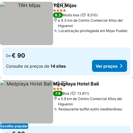
TRH Mijas
Partilhar
Adicionar aos favoritos
4 Estrelas
8,3
Muito boa
8.510
a 4.3 km de Centro Comercial Altos del
Higueron
Localização privilegiada em Mijas Pueblo
€ 90
De
Consulte os preços de
14 sites
Ver preços
Medplaya Hotel Bali
Partilhar
Adicionar aos favoritos
3 Estrelas
7,6
Boa
13.611
a 5.9 km de Centro Comercial Altos del
Higueron
Restaurante buffet estilo mediterrâneo
Escolha popular