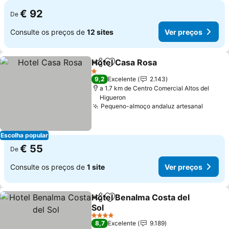
€ 92
De
Consulte os preços de
12 sites
Ver preços
Hotel Casa Rosa
Partilhar
Adicionar aos favoritos
1 Estrelas
9,2
Excelente
2.143
a 1.7 km de Centro Comercial Altos del
Higueron
Pequeno-almoço andaluz artesanal
Escolha popular
€ 55
De
Consulte os preços de
1 site
Ver preços
Hotel Benalma Costa del
Partilhar
Adicionar aos favoritos
Sol
4 Estrelas
8,7
Excelente
9.189