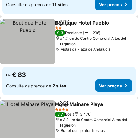
Consulte os preços de
11 sites
Ver preços
Boutique Hotel Pueblo
Partilhar
Adicionar aos favoritos
2 Estrelas
9,3
Excelente
1.296
a 1.7 km de Centro Comercial Altos del
Higueron
Vistas da Plaza de Andalucía
€ 83
De
Consulte os preços de
2 sites
Ver preços
Hotel Mainare Playa
Partilhar
Adicionar aos favoritos
4 Estrelas
7,7
Boa
3.476
a 3.2 km de Centro Comercial Altos del
Higueron
Buffet com pratos frescos