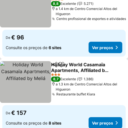
4 Estrelas
8,8
Excelente
5.271
a 1.4 km de Centro Comercial Altos del
Higueron
Centro profissional de esportes e atividades
€ 96
De
Consulte os preços de
6 sites
Ver preços
Holiday World Casamaïa
Partilhar
Adicionar aos favoritos
Apartments, Affiliated by
Meliá
3 Estrelas
8,7
Excelente
1.386
a 1.3 km de Centro Comercial Altos del
Higueron
Restaurante buffet Kiara
€ 157
De
Consulte os preços de
8 sites
Ver preços