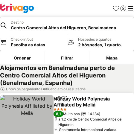
Favoritos
Iniciar
Me
Destino
Centro Comercial Altos del Higueron, Benalmadena
Check-in/out
Hóspedes e quartos
Escolha as datas
2 hóspedes, 1 quarto.
Ordenar
Filtrar
Mapa
Alojamentos em Benalmadena perto de
Centro Comercial Altos del Higueron
(Benalmadena, Espanha)
Como os pagamentos influenciam os resultados
Holiday World Polynesia
Partilhar
Adicionar aos favoritos
Affiliated by Meliá
4 Estrelas
8,1
Muito boa
14.184
a 1.2 km de Centro Comercial Altos del
Higueron
Gastronomia internacional variada