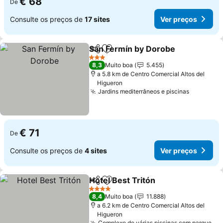
€ 68
De
Consulte os preços de
17 sites
Ver preços
San Fermín by Dorobe
Partilhar
Adicionar aos favoritos
3 Estrelas
8,3
Muito boa
5.455
a 5.8 km de Centro Comercial Altos del
Higueron
Jardins mediterrâneos e piscinas
€ 71
De
Consulte os preços de
4 sites
Ver preços
Hotel Best Tritón
Partilhar
Adicionar aos favoritos
4 Estrelas
8,4
Muito boa
11.888
a 6.2 km de Centro Comercial Altos del
Higueron
Complexo de várias piscinas com parque