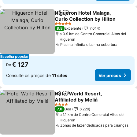
Higueron Hotel Malaga,
Partilhar
Adicionar aos favoritos
Curio Collection by Hilton
5 Estrelas
8,8
Excelente
7.014
a 0.9 km de Centro Comercial Altos del
Higueron
Piscina infinita e bar na cobertura
Escolha popular
€ 127
De
Consulte os preços de
11 sites
Ver preços
Hotel World Resort,
Partilhar
Adicionar aos favoritos
Affiliated by Meliá
4 Estrelas
7,8
Boa
6.229
a 1.1 km de Centro Comercial Altos del
Higueron
Zonas de lazer dedicadas para crianças