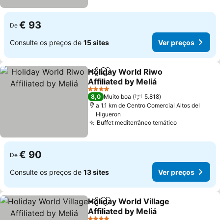
€ 93
De
Consulte os preços de
15 sites
Ver preços
Holiday World Riwo
Partilhar
Adicionar aos favoritos
Affiliated by Meliá
4 Estrelas
8,0
Muito boa
5.818
a 1.1 km de Centro Comercial Altos del
Higueron
Buffet mediterrâneo temático
€ 90
De
Consulte os preços de
13 sites
Ver preços
Holiday World Village
Partilhar
Adicionar aos favoritos
Affiliated by Meliá