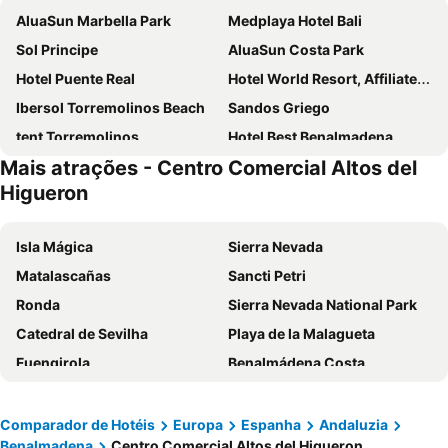
AluaSun Marbella Park
Medplaya Hotel Bali
Sol Principe
AluaSun Costa Park
Hotel Puente Real
Hotel World Resort, Affiliated by Meliá
Ibersol Torremolinos Beach
Sandos Griego
tent Torremolinos
Hotel Best Benalmadena
Mais atrações - Centro Comercial Altos del
Leonardo Hotel Torremolinos Costa del Sol
Hotel Best Siroco
Higueron
Holiday World Polynesia Affiliated by Meliá
Ilunion Hacienda de Mijas
BLUESEA Al Andalus
Hotel Parasol By Dorobe
Isla Mágica
Sierra Nevada
Hotel Benalma Costa del Sol
Ilunion Fuengirola
Matalascañas
Sancti Petri
Hotel Monarque Torreblanca
Hotel IPV Palace & Spa
Ronda
Sierra Nevada National Park
Sol Torremolinos - Don Pedro
MedPlaya Hotel Alba Beach
Catedral de Sevilha
Playa de la Malagueta
Sol Puerto Marina
Ilunion Málaga
Fuengirola
Benalmádena Costa
MS Amaragua Hotel & Convention Center
Holiday World Village Affiliated by Meliá
Puerto de Tarifa
Casco Antiguo
Eurostars Malaga
San Fermín by Dorobe
Praça de Espanha
Feria de Sevilla
Comparador de Hotéis
Europa
Espanha
Andaluzia
Sol Torremolinos - Don Pablo
Hotel Monarque Fuengirola Park
Benalmadena
Centro Comercial Altos del Higueron