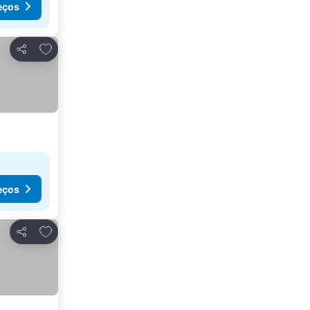
eços
Adicionar aos favoritos
Partilhar
eços
Adicionar aos favoritos
Partilhar