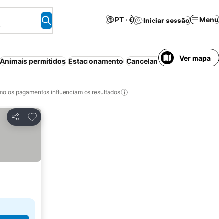
PT · €
Menu
Iniciar sessão
.
Ver mapa
Animais permitidos
Estacionamento
Cancelamento gratuito
Ar 
o os pagamentos influenciam os resultados
Adicionar aos favoritos
Partilhar