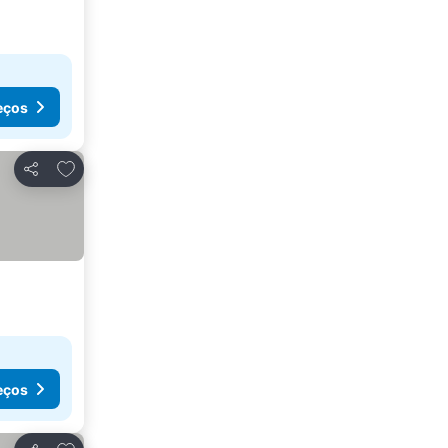
eços
Adicionar aos favoritos
Partilhar
eços