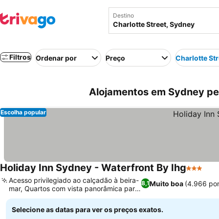
Destino
Filtros
Ordenar por
Preço
Charlotte Str
Alojamentos em Sydney per
Escolha popular
Holiday Inn Sydney - Waterfront By Ihg
3 Estrela
Acesso privilegiado ao calçadão à beira-
Muito boa
(4.966 po
8,1
mar, Quartos com vista panorâmica para
o porto
Selecione as datas para ver os preços exatos.