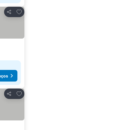
Adicionar aos favoritos
Partilhar
eços
Adicionar aos favoritos
Partilhar