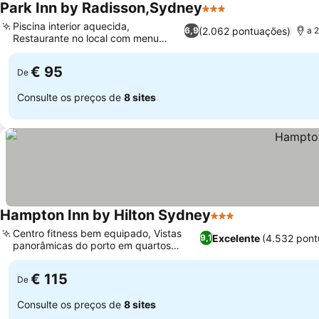
Park Inn by Radisson,Sydney
3 Estrelas
Piscina interior aquecida,
(2.062 pontuações)
6,9
a 2
Restaurante no local com menu
variado
€ 95
De
Consulte os preços de
8 sites
Hampton Inn by Hilton Sydney
3 Estrelas
Centro fitness bem equipado, Vistas
Excelente
(4.532 pont
9,1
panorâmicas do porto em quartos
selecionados
€ 115
De
Consulte os preços de
8 sites