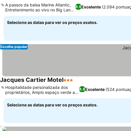
3 Estrelas
A passos da balsa Marine Atlantic,
Excelente
(2.094 pontua
8,8
Entretenimento ao vivo no Big Land
Bar
Selecione as datas para ver os preços exatos.
Escolha popular
Jacques Cartier Motel
3 Estrelas
Hospitalidade personalizada dos
Excelente
(524 pontua
8,8
proprietários, Amplo espaço verde ao
ar livre
Selecione as datas para ver os preços exatos.