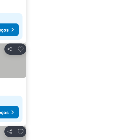
eços
Adicionar aos favoritos
Partilhar
eços
Adicionar aos favoritos
Partilhar