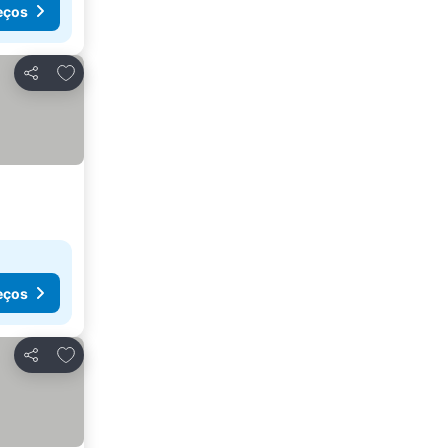
eços
Adicionar aos favoritos
Partilhar
eços
Adicionar aos favoritos
Partilhar