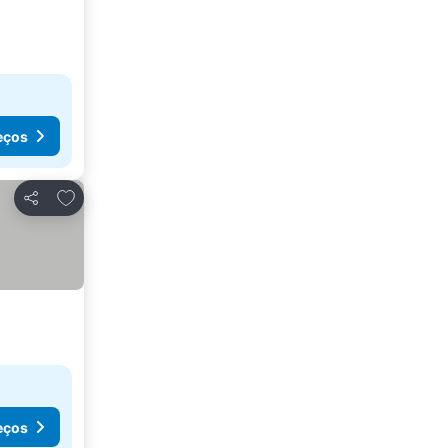
eços
Adicionar aos favoritos
Partilhar
eços