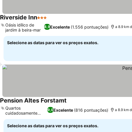
Riverside Inn
3 Estrelas
Oásis idílico de
Excelente
(1.556 pontuações)
8,9
a 8.9 km 
jardim à beira-mar
Selecione as datas para ver os preços exatos.
Pension Altes Forstamt
Quartos
Excelente
(816 pontuações)
9,0
a 8.9 km 
cuidadosamente
decorados
Selecione as datas para ver os preços exatos.