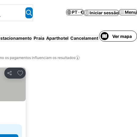
PT · €
Menu
Iniciar sessão
.
Ver mapa
stacionamento
Praia
Aparthotel
Cancelamento gratuito
o os pagamentos influenciam os resultados
Adicionar aos favoritos
Partilhar