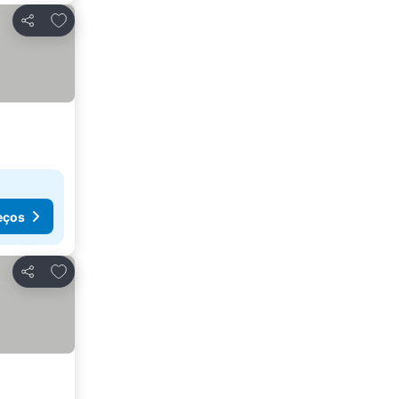
Adicionar aos favoritos
Partilhar
eços
Adicionar aos favoritos
Partilhar