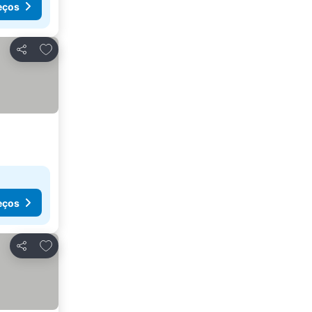
eços
Adicionar aos favoritos
Partilhar
eços
Adicionar aos favoritos
Partilhar