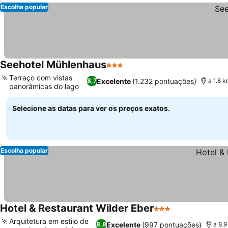
Escolha popular
Seehotel Mühlenhaus
3 Estrelas
Terraço com vistas
Excelente
(1.232 pontuações)
8,7
a 1.8 
panorâmicas do lago
Selecione as datas para ver os preços exatos.
Escolha popular
Hotel & Restaurant Wilder Eber
3 Estrelas
Arquitetura em estilo de
Excelente
(997 pontuações)
8,8
a 8.