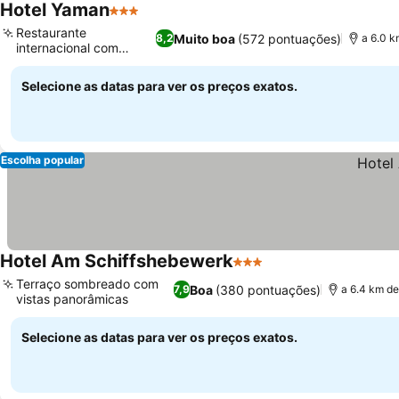
Hotel Yaman
3 Estrelas
Restaurante
Muito boa
(572 pontuações)
8,2
a 6.0 
internacional com
esplanada
Selecione as datas para ver os preços exatos.
Escolha popular
Hotel Am Schiffshebewerk
3 Estrelas
Terraço sombreado com
Boa
(380 pontuações)
7,9
a 6.4 km d
vistas panorâmicas
Selecione as datas para ver os preços exatos.