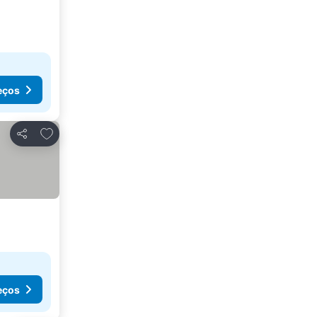
eços
Adicionar aos favoritos
Partilhar
eços