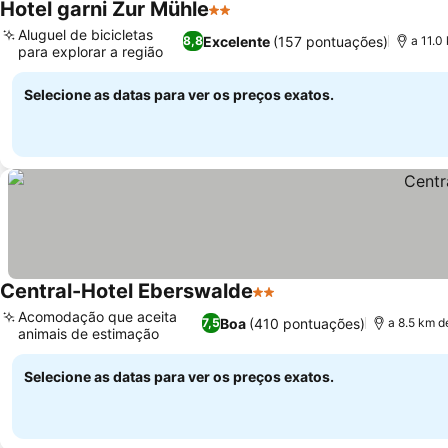
Hotel garni Zur Mühle
2 Estrelas
Aluguel de bicicletas
Excelente
(157 pontuações)
8,8
a 11.0
para explorar a região
Selecione as datas para ver os preços exatos.
Central-Hotel Eberswalde
2 Estrelas
Acomodação que aceita
Boa
(410 pontuações)
7,5
a 8.5 km d
animais de estimação
Selecione as datas para ver os preços exatos.