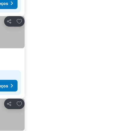
eços
Adicionar aos favoritos
Partilhar
eços
Adicionar aos favoritos
Partilhar