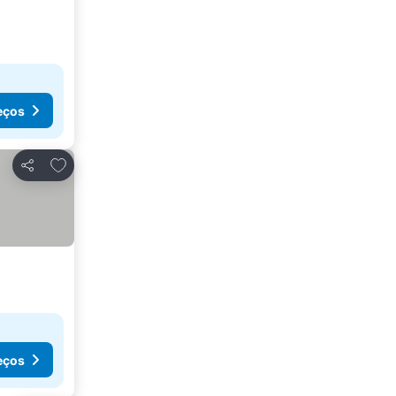
eços
Adicionar aos favoritos
Partilhar
eços