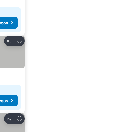
eços
Adicionar aos favoritos
Partilhar
eços
Adicionar aos favoritos
Partilhar