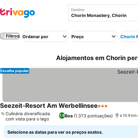
Destino
Filtros
Ordenar por
Preço
Chorin 
Alojamentos em Chorin per
Escolha popular
Seezeit-Resort Am Werbellinsee
3 Estrelas
Culinária diversificada
Boa
(1.373 pontuações)
7,9
a 10.9 km
com vista para o lago
Selecione as datas para ver os preços exatos.