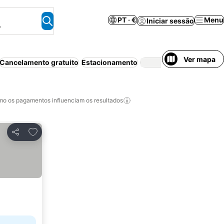
PT · €
Menu
Iniciar sessão
.
Ver mapa
Cancelamento gratuito
Estacionamento
Piscina
Pisci
o os pagamentos influenciam os resultados
Adicionar aos favoritos
Partilhar