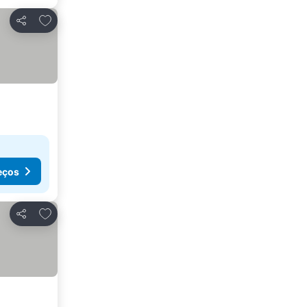
Adicionar aos favoritos
Partilhar
eços
Adicionar aos favoritos
Partilhar