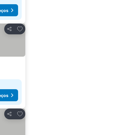
eços
Adicionar aos favoritos
Partilhar
eços
Adicionar aos favoritos
Partilhar