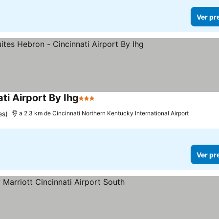
Ver pr
ti Airport By Ihg
3 Estrelas
es)
a 2.3 km de Cincinnati Northern Kentucky International Airport
Ver pr