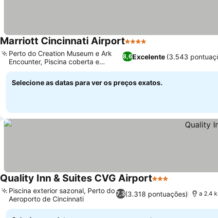
Marriott Cincinnati Airport
4 Estrelas
Perto do Creation Museum e Ark
Excelente
(3.543 pontuaç
8,6
Encounter, Piscina coberta e
academia
Selecione as datas para ver os preços exatos.
Quality Inn & Suites CVG Airport
3 Estrelas
Piscina exterior sazonal, Perto do
(3.318 pontuações)
7,3
a 2.4 
Aeroporto de Cincinnati