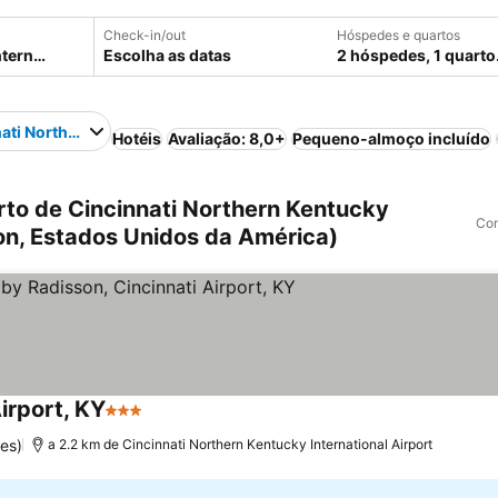
Check-in/out
Hóspedes e quartos
Escolha as datas
2 hóspedes, 1 quarto
ati Northern Kentucky International Airport
Hotéis
Avaliação: 8,0+
Pequeno-almoço incluído
to de Cincinnati Northern Kentucky
Com
ron, Estados Unidos da América)
irport, KY
3 Estrelas
es)
a 2.2 km de Cincinnati Northern Kentucky International Airport