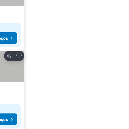
eços
Adicionar aos favoritos
Partilhar
eços