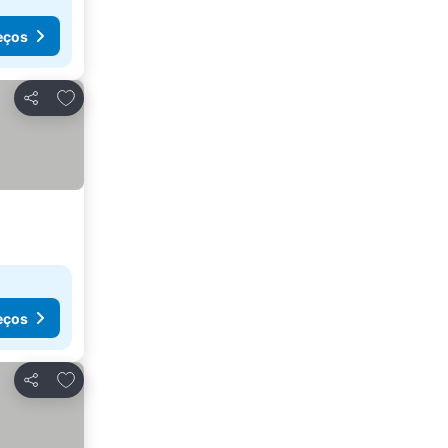
eços
Adicionar aos favoritos
Partilhar
eços
Adicionar aos favoritos
Partilhar