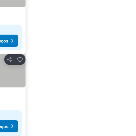
eços
Adicionar aos favoritos
Partilhar
eços