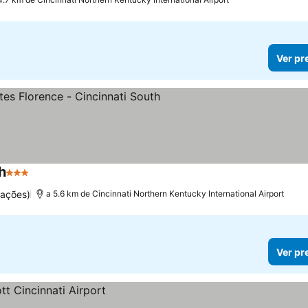
Ver pr
h
3 Estrelas
uações)
a 5.6 km de Cincinnati Northern Kentucky International Airport
Ver pr