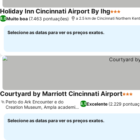
Holiday Inn Cincinnati Airport By Ihg
3 Estrelas
Muito boa
(7.463 pontuações)
8,0
a 2.5 km de Cincinnati Northern Kent
Selecione as datas para ver os preços exatos.
Courtyard by Marriott Cincinnati Airport
3 Estre
Perto do Ark Encounter e do
Excelente
(2.229 pontuaç
8,5
Creation Museum, Ampla academia
24 horas
Selecione as datas para ver os preços exatos.