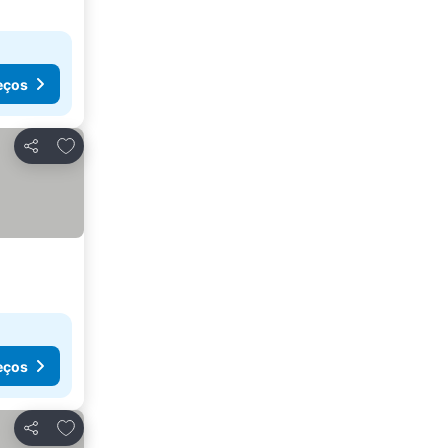
eços
Adicionar aos favoritos
Partilhar
eços
Adicionar aos favoritos
Partilhar