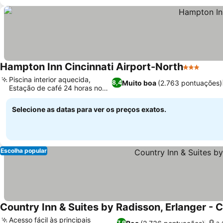
Hampton Inn Cincinnati Airport-North
3 Estrelas
Piscina interior aquecida,
Muito boa
(2.763 pontuações)
8,4
Estação de café 24 horas no
lobby
Selecione as datas para ver os preços exatos.
Escolha popular
Country Inn & Suites by Radisson, Erlanger - C
Acesso fácil às principais
7,9
a 