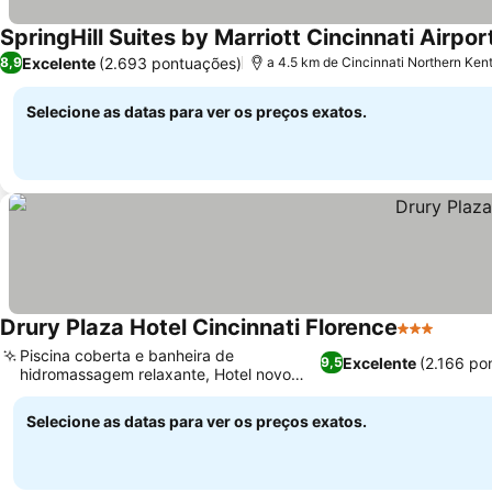
SpringHill Suites by Marriott Cincinnati Airpor
Excelente
(2.693 pontuações)
8,9
a 4.5 km de Cincinnati Northern Kent
Selecione as datas para ver os preços exatos.
Drury Plaza Hotel Cincinnati Florence
3 Estrelas
Piscina coberta e banheira de
Excelente
(2.166 po
9,5
hidromassagem relaxante, Hotel novo
com design moderno
Selecione as datas para ver os preços exatos.