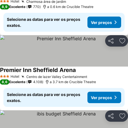
Hotel
Charmosa área de jardim
Ver preços
3 Estrelas
8,9
Excelente
770
a 0.6 km de Crucible Theatre
Selecione as datas para ver os preços
Ver preços
exatos.
Partilhar
Ad
Premier Inn Sheffield Arena
Ver preços
Hotel
Centro de lazer Valley Centertainment
Ver preços
3 Estrelas
8,6
Excelente
4.108
a 3.7 km de Crucible Theatre
Selecione as datas para ver os preços
Ver preços
exatos.
Partilhar
Ad