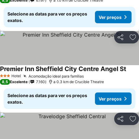
8,5
Excelente
6.197
a 1.0 km de Crucible Theatre
Selecione as datas para ver os preços
Ver preços
exatos.
Partilhar
Ad
Premier Inn Sheffield City Centre Angel St
Ver p
Hotel
Acomodação ideal para famílias
Ver preços
3 Estrelas
8,5
Excelente
7.160
a 0.3 km de Crucible Theatre
Selecione as datas para ver os preços
Ver preços
exatos.
Partilhar
Ad