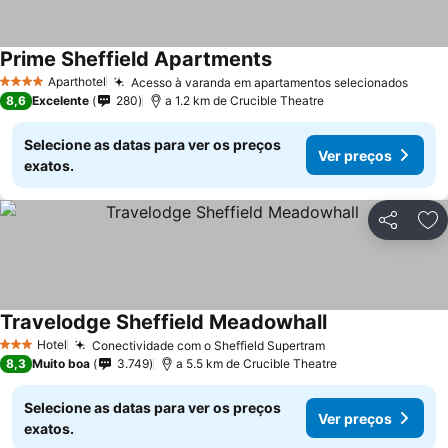
Prime Sheffield Apartments
Ver preços
Aparthotel
Acesso à varanda em apartamentos selecionados
Ver p
4 Estrelas
8,6
Excelente
280
a 1.2 km de Crucible Theatre
Selecione as datas para ver os preços
Ver preços
exatos.
Partilhar
Ad
Travelodge Sheffield Meadowhall
Ver preços
Hotel
Conectividade com o Sheffield Supertram
Ver preços
3 Estrelas
8,3
Muito boa
3.749
a 5.5 km de Crucible Theatre
Selecione as datas para ver os preços
Ver preços
exatos.