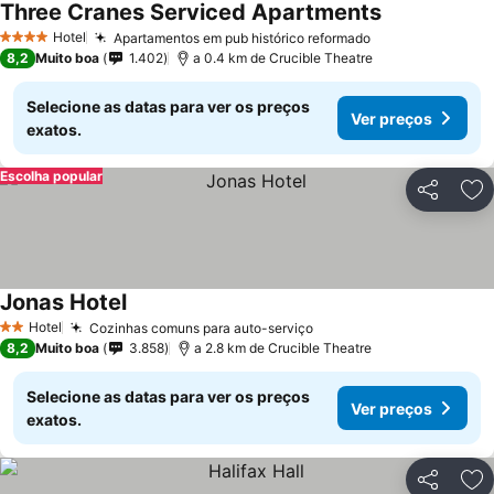
Three Cranes Serviced Apartments
Ver preços
Hotel
Apartamentos em pub histórico reformado
Ver preços
4 Estrelas
8,2
Muito boa
1.402
a 0.4 km de Crucible Theatre
Selecione as datas para ver os preços
Ver preços
exatos.
Escolha popular
Partilhar
Ad
Jonas Hotel
Ver preços
Hotel
Cozinhas comuns para auto-serviço
Ver preços
2 Estrelas
8,2
Muito boa
3.858
a 2.8 km de Crucible Theatre
Selecione as datas para ver os preços
Ver preços
exatos.
Partilhar
Ad