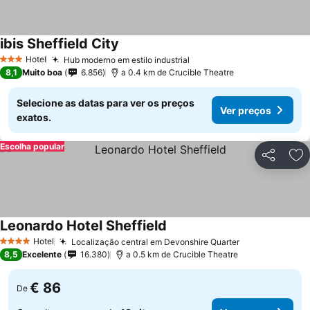
ibis Sheffield City
Ver preços
Hotel
Hub moderno em estilo industrial
Ver preços
3 Estrelas
8,1
Muito boa
6.856
a 0.4 km de Crucible Theatre
Selecione as datas para ver os preços
Ver preços
exatos.
Escolha popular
Partilhar
Ad
Leonardo Hotel Sheffield
Ver preços
Hotel
Localização central em Devonshire Quarter
Ver preços
4 Estrelas
8,5
Excelente
16.380
a 0.5 km de Crucible Theatre
€ 86
De