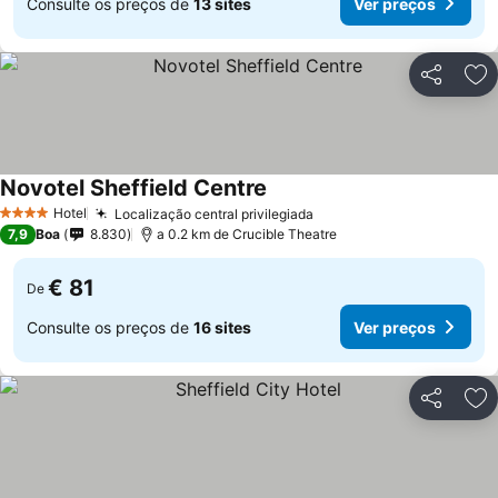
Consulte os preços de
13 sites
Ver preços
Partilhar
Ad
Novotel Sheffield Centre
Ver preços
Hotel
Localização central privilegiada
Ver preços
4 Estrelas
7,9
Boa
8.830
a 0.2 km de Crucible Theatre
€ 81
De
Consulte os preços de
16 sites
Ver preços
Partilhar
Ad