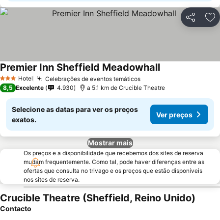
Partilhar
Ad
Premier Inn Sheffield Meadowhall
Ver preços
Hotel
Celebrações de eventos temáticos
Ver preços
3 Estrelas
8,5
Excelente
4.930
a 5.1 km de Crucible Theatre
Selecione as datas para ver os preços
Ver preços
exatos.
Mostrar mais
Os preços e a disponibilidade que recebemos dos sites de reserva
mudam frequentemente. Como tal, pode haver diferenças entre as
ofertas que consulta no trivago e os preços que estão disponíveis
nos sites de reserva.
Crucible Theatre (Sheffield, Reino Unido)
Contacto