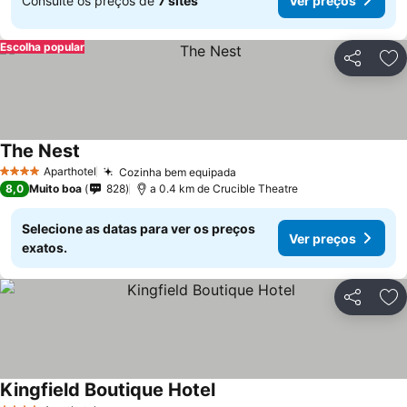
Consulte os preços de
7 sites
Ver preços
Escolha popular
Partilhar
Ad
The Nest
Ver preços
Aparthotel
Cozinha bem equipada
Ver preços
4 Estrelas
8,0
Muito boa
828
a 0.4 km de Crucible Theatre
Selecione as datas para ver os preços
Ver preços
exatos.
Partilhar
Ad
Kingfield Boutique Hotel
Ver preços