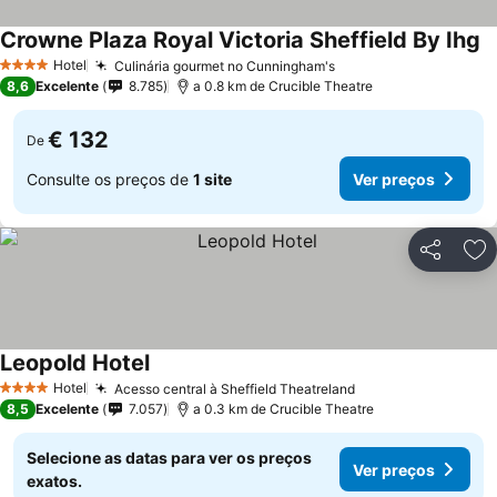
Crowne Plaza Royal Victoria Sheffield By Ihg
V
Hotel
Culinária gourmet no Cunningham's
Ver preços
4 Estrelas
8,6
Excelente
8.785
a 0.8 km de Crucible Theatre
€ 132
De
Consulte os preços de
1 site
Ver preços
Partilhar
Ad
Leopold Hotel
Ver preços
Hotel
Acesso central à Sheffield Theatreland
Ver preços
4 Estrelas
8,5
Excelente
7.057
a 0.3 km de Crucible Theatre
Selecione as datas para ver os preços
Ver preços
exatos.