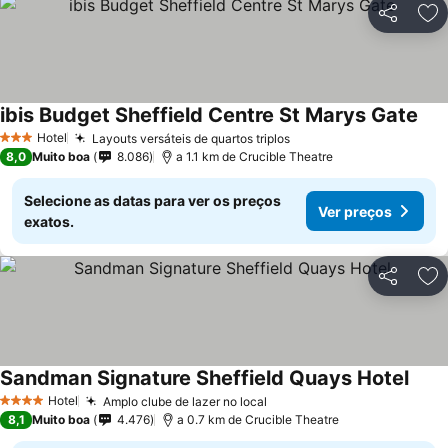
Partilhar
Ad
ibis Budget Sheffield Centre St Marys Gate
Ver
Hotel
Layouts versáteis de quartos triplos
Ver preços
3 Estrelas
8,0
Muito boa
8.086
a 1.1 km de Crucible Theatre
Selecione as datas para ver os preços
Ver preços
exatos.
Partilhar
Ad
Sandman Signature Sheffield Quays Hotel
Ver 
Hotel
Amplo clube de lazer no local
Ver preços
4 Estrelas
8,1
Muito boa
4.476
a 0.7 km de Crucible Theatre