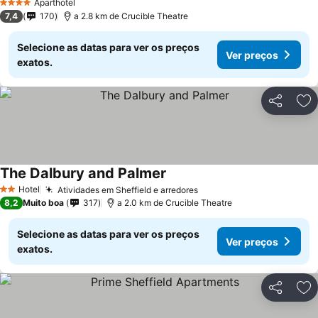
Aparthotel
4 Estrelas
7,4
170
a 2.8 km de Crucible Theatre
Selecione as datas para ver os preços
Ver preços
exatos.
Partilhar
Ad
The Dalbury and Palmer
Ver preços
Hotel
Atividades em Sheffield e arredores
Ver preços
2 Estrelas
8,2
Muito boa
317
a 2.0 km de Crucible Theatre
Selecione as datas para ver os preços
Ver preços
exatos.
Partilhar
Ad