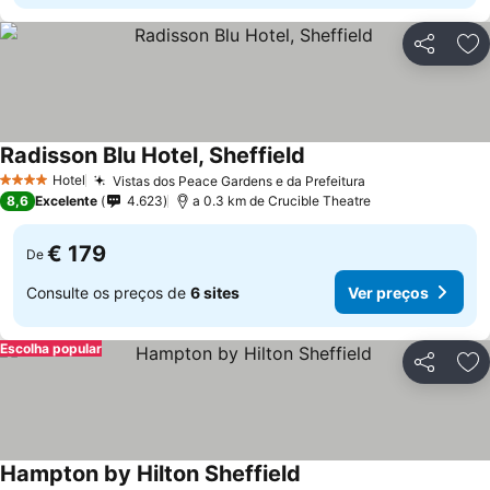
Partilhar
Ad
Radisson Blu Hotel, Sheffield
Ver preços
Hotel
Vistas dos Peace Gardens e da Prefeitura
Ver preços
4 Estrelas
8,6
Excelente
4.623
a 0.3 km de Crucible Theatre
€ 179
De
Consulte os preços de
6 sites
Ver preços
Escolha popular
Partilhar
Ad
Hampton by Hilton Sheffield
Ver preços