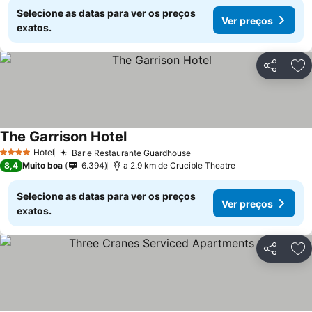
Selecione as datas para ver os preços
Ver preços
exatos.
Partilhar
Ad
The Garrison Hotel
Ver preços
Hotel
Bar e Restaurante Guardhouse
Ver preços
4 Estrelas
8,4
Muito boa
6.394
a 2.9 km de Crucible Theatre
Selecione as datas para ver os preços
Ver preços
exatos.
Partilhar
Ad