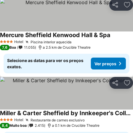
Partilhar
Ad
Mercure Sheffield Kenwood Hall & Spa
Ver preço
Hotel
Piscina interior aquecida
Ver preços
4 Estrelas
7,6
Boa
11.055
a 2.5 km de Crucible Theatre
Selecione as datas para ver os preços
Ver preços
exatos.
Partilhar
Ad
Miller & Carter Sheffield by Innkeeper's Collection
Ver preços
Hotel
Restaurante de carnes exclusivo
Ver preços
4 Estrelas
8,4
Muito boa
2.415
a 0.1 km de Crucible Theatre