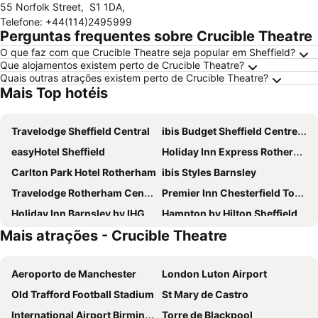
55 Norfolk Street
,
S1 1DA
,
Telefone
:
+44(114)2495999
Perguntas frequentes sobre Crucible Theatre
O que faz com que Crucible Theatre seja popular em Sheffield?
Que alojamentos existem perto de Crucible Theatre?
Quais outras atrações existem perto de Crucible Theatre?
Mais Top hotéis
Travelodge Sheffield Central
ibis Budget Sheffield Centre St Marys Gate
easyHotel Sheffield
Holiday Inn Express Rotherham - North By Ihg
Carlton Park Hotel Rotherham
ibis Styles Barnsley
Travelodge Rotherham Central
Premier Inn Chesterfield Town Centre hotel
Holiday Inn Barnsley by IHG
Hampton by Hilton Sheffield
Mais atrações - Crucible Theatre
ibis Sheffield City
Leonardo Hotel Sheffield
Novotel Sheffield Centre
Premier Inn Sheffield/Barnsley - M1 Jct36
Aeroporto de Manchester
London Luton Airport
Pastures Hotel
Premier Inn Barnsley Central M1 J37
Old Trafford Football Stadium
St Mary de Castro
Premier Inn Sheffield City Centre Angel St
The Moon Inn at Stoney Middleton
International Airport Birmingham
Torre de Blackpool
Hotel Nineteen
Yorkshire Bridge Inn