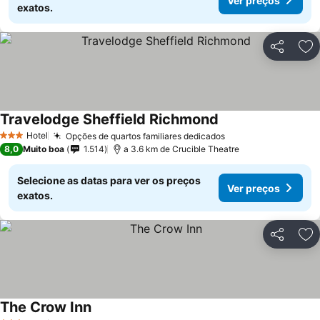
Ver preços
exatos.
Partilhar
Ad
Travelodge Sheffield Richmond
Ver preços
Hotel
Opções de quartos familiares dedicados
Ver preços
3 Estrelas
8,0
Muito boa
1.514
a 3.6 km de Crucible Theatre
Selecione as datas para ver os preços
Ver preços
exatos.
Partilhar
Ad
The Crow Inn
Ver preços