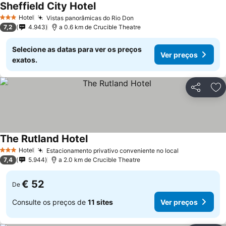
Sheffield City Hotel
Ver preços
Hotel
Vistas panorâmicas do Rio Don
Ver preços
3 Estrelas
7,2
4.943
a 0.6 km de Crucible Theatre
Selecione as datas para ver os preços
Ver preços
exatos.
Partilhar
Ad
The Rutland Hotel
Ver preços
Hotel
Estacionamento privativo conveniente no local
Ver preços
3 Estrelas
7,4
5.944
a 2.0 km de Crucible Theatre
€ 52
De
Consulte os preços de
11 sites
Ver preços