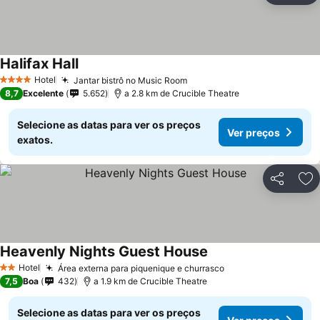
Halifax Hall
Ver preços
Hotel
Jantar bistrô no Music Room
Ver preços
4 Estrelas
8,7
Excelente
5.652
a 2.8 km de Crucible Theatre
Selecione as datas para ver os preços
Ver preços
exatos.
Partilhar
Ad
Heavenly Nights Guest House
Ver preços
Hotel
Área externa para piquenique e churrasco
Ver preços
2 Estrelas
7,5
Boa
432
a 1.9 km de Crucible Theatre
Selecione as datas para ver os preços