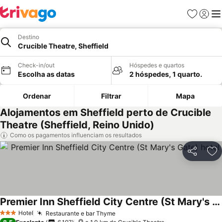
Favoritos
Iniciar
Me
Destino
Crucible Theatre, Sheffield
Check-in/out
Hóspedes e quartos
Escolha as datas
2 hóspedes, 1 quarto.
Ordenar
Filtrar
Mapa
Alojamentos em Sheffield perto de Crucible
Theatre (Sheffield, Reino Unido)
Como os pagamentos influenciam os resultados
Partilhar
Ad
Premier Inn Sheffield City Centre (St Mary's Gate) hotel
Ver preços
Hotel
Restaurante e bar Thyme
Ver preços
3 Estrelas