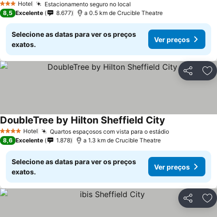
Hotel
Estacionamento seguro no local
Ver preços
3 Estrelas
8,5
Excelente
8.677
a 0.5 km de Crucible Theatre
Selecione as datas para ver os preços
Ver preços
exatos.
Partilhar
Ad
DoubleTree by Hilton Sheffield City
Ver preços
Hotel
Quartos espaçosos com vista para o estádio
Ver preços
4 Estrelas
8,6
Excelente
1.878
a 1.3 km de Crucible Theatre
Selecione as datas para ver os preços
Ver preços
exatos.
Partilhar
Ad