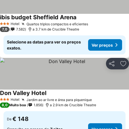
ibis budget Sheffield Arena
Ver preços
Hotel
Quartos triplos compactos e eficientes
Ver preços
3 Estrelas
7,0
7.582
a 3.7 km de Crucible Theatre
Selecione as datas para ver os preços
Ver preços
exatos.
Partilhar
Ad
Don Valley Hotel
Ver preços
Hotel
Jardim ao ar livre e área para piquenique
Ver preços
3 Estrelas
8,0
Muito boa
1.856
a 2.9 km de Crucible Theatre
€ 148
De