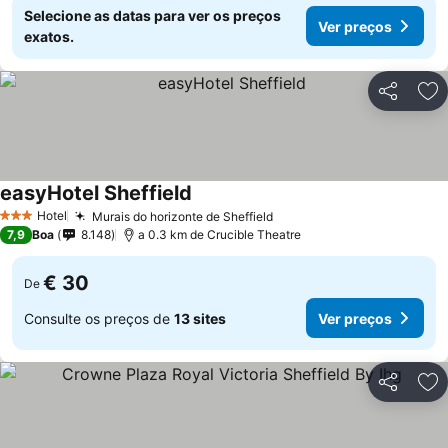
Selecione as datas para ver os preços
Ver preços
exatos.
Partilhar
Ad
easyHotel Sheffield
Ver preços
Hotel
Murais do horizonte de Sheffield
Ver preços
3 Estrelas
7,9
Boa
8.148
a 0.3 km de Crucible Theatre
€ 30
De
Consulte os preços de
13 sites
Ver preços
Partilhar
Ad