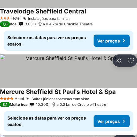
Travelodge Sheffield Central
Ver preços
Hotel
Instalações para famílias
Ver preços
3 Estrelas
7,8
Boa
3.831
a 0.4 km de Crucible Theatre
Selecione as datas para ver os preços
Ver preços
exatos.
Partilhar
Ad
Mercure Sheffield St Paul's Hotel & Spa
Ver preç
Hotel
Suítes júnior espaçosas com vista
Ver preços
4 Estrelas
8,1
Muito boa
10.300
a 0.2 km de Crucible Theatre
Selecione as datas para ver os preços
Ver preços
exatos.