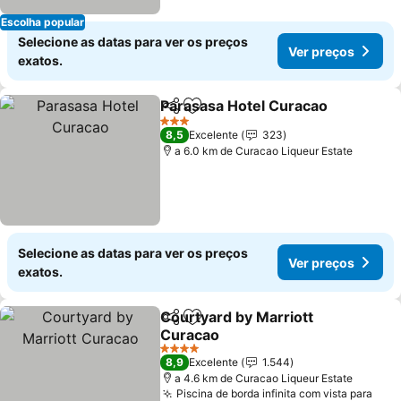
Escolha popular
Selecione as datas para ver os preços
Ver preços
exatos.
Parasasa Hotel Curacao
Partilhar
Adicionar aos favoritos
Ve
3 Estrelas
8,5
Excelente
323
a 6.0 km de Curacao Liqueur Estate
Selecione as datas para ver os preços
Ver preços
exatos.
Courtyard by Marriott
Partilhar
Adicionar aos favoritos
Curacao
Ver preços
4 Estrelas
8,9
Excelente
1.544
a 4.6 km de Curacao Liqueur Estate
Piscina de borda infinita com vista para