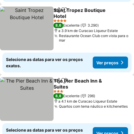
Saint Tropez Boutique
Partilhar
Adicionar aos favoritos
Hotel
Ver preços
4 Estrelas
8,6
Excelente
3.290
a 3.9 km de Curacao Liqueur Estate
Restaurante Ocean Club com vista para o
mar
Selecione as datas para ver os preços
Ver preços
exatos.
The Pier Beach Inn &
Partilhar
Adicionar aos favoritos
Suites
Ver preços
3 Estrelas
8,8
Excelente
296
a 4.1 km de Curacao Liqueur Estate
Quartos com tema náutico e kitchenettes
Ve
Selecione as datas para ver os preços
Ver preços