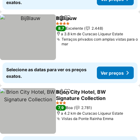
exatos.
BijBlauw
Partilhar
Adicionar aos favoritos
Ver preços
4 Estrelas
8,7
Excelente
2.448
a 3.8 km de Curacao Liqueur Estate
Terraços privados com amplas vistas para o
mar
Selecione as datas para ver os preços
Ver preços
exatos.
Brion City Hotel, BW
Partilhar
Adicionar aos favoritos
Signature Collection
Ver preços
3 Estrelas
7,9
Boa
2.781
a 4.2 km de Curacao Liqueur Estate
Vistas da Ponte Rainha Emma
Ver preços