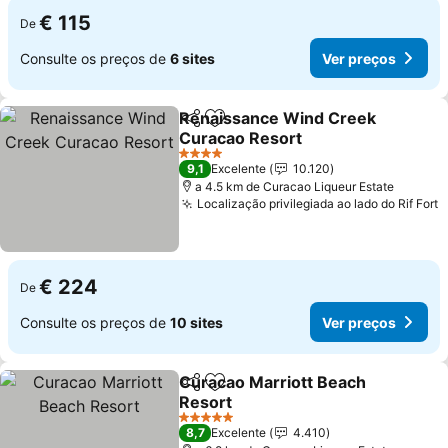
€ 115
De
Consulte os preços de
6 sites
Ver preços
Renaissance Wind Creek
Partilhar
Adicionar aos favoritos
Curacao Resort
Ver preços
4 Estrelas
9,1
Excelente
10.120
a 4.5 km de Curacao Liqueur Estate
Localização privilegiada ao lado do Rif Fort
V
€ 224
De
Consulte os preços de
10 sites
Ver preços
Curacao Marriott Beach
Partilhar
Adicionar aos favoritos
Resort
Ver preços
5 Estrelas
8,7
Excelente
4.410