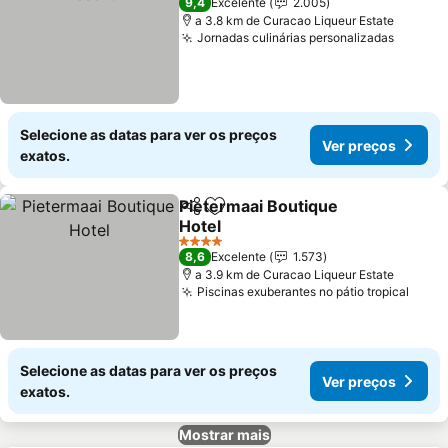
9,4
Excelente
2.005
a 3.8 km de Curacao Liqueur Estate
Jornadas culinárias personalizadas
Ver pr
Selecione as datas para ver os preços
Ver preços
exatos.
Pietermaai Boutique
Partilhar
Adicionar aos favoritos
Hotel
Ver preços
4 Estrelas
8,6
Excelente
1.573
a 3.9 km de Curacao Liqueur Estate
Piscinas exuberantes no pátio tropical
Ver 
Selecione as datas para ver os preços
Ver preços
exatos.
Mostrar mais