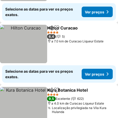
Selecione as datas para ver os preços
Ver preços
exatos.
Hilton Curacao
Partilhar
Adicionar aos favoritos
Ver preços
4 Estrelas
6,4
5
a 7.0 km de Curacao Liqueur Estate
Selecione as datas para ver os preços
Ver preços
exatos.
Kura Botanica Hotel
Partilhar
Adicionar aos favoritos
Ver pr
4 Estrelas
9,5
Excelente
622
a 4.0 km de Curacao Liqueur Estate
Localização privilegiada na Vila Kura
Hulanda