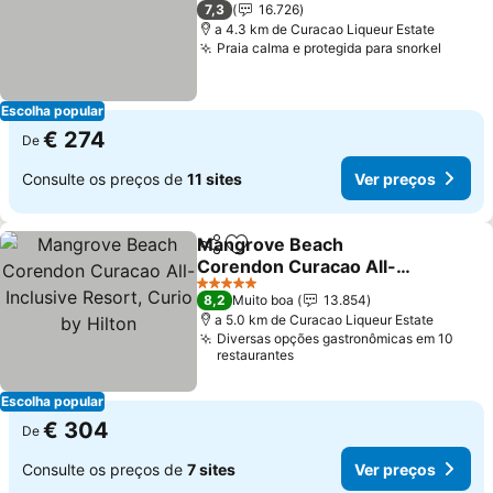
4 Estrelas
7,3
16.726
a 4.3 km de Curacao Liqueur Estate
Praia calma e protegida para snorkel
Ver p
Escolha popular
€ 274
De
Consulte os preços de
11 sites
Ver preços
Mangrove Beach
Partilhar
Adicionar aos favoritos
Corendon Curacao All-
Inclusive Resort, Curio by
Ver preços
5 Estrelas
8,2
Muito boa
13.854
Hilton
a 5.0 km de Curacao Liqueur Estate
Diversas opções gastronômicas em 10
restaurantes
Escolha popular
€ 304
De
Consulte os preços de
7 sites
Ver preços