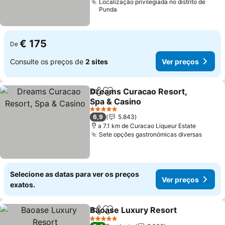
Localização privilegiada no distrito de
Punda
€ 175
De
Consulte os preços de
2 sites
Ver preços
Dreams Curacao Resort,
Partilhar
Adicionar aos favoritos
Spa & Casino
Ver preços
5 Estrelas
6,9
5.843
a 7.1 km de Curacao Liqueur Estate
Sete opções gastronómicas diversas
Ver p
Selecione as datas para ver os preços
Ver preços
exatos.
Baoase Luxury Resort
Partilhar
Adicionar aos favoritos
Ver 
5 Estrelas