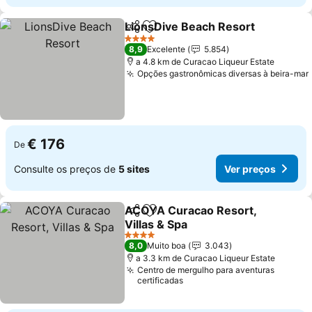
LionsDive Beach Resort
Partilhar
Adicionar aos favoritos
Ve
4 Estrelas
8,9
Excelente
5.854
a 4.8 km de Curacao Liqueur Estate
Opções gastronômicas diversas à beira-mar
€ 176
De
Consulte os preços de
5 sites
Ver preços
ACOYA Curacao Resort,
Partilhar
Adicionar aos favoritos
Villas & Spa
Ver preços
4 Estrelas
8,0
Muito boa
3.043
a 3.3 km de Curacao Liqueur Estate
Centro de mergulho para aventuras
certificadas