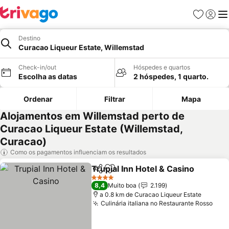
Favoritos
Iniciar
Me
Destino
Curacao Liqueur Estate, Willemstad
Check-in/out
Hóspedes e quartos
Escolha as datas
2 hóspedes, 1 quarto.
Ordenar
Filtrar
Mapa
Alojamentos em Willemstad perto de
Curacao Liqueur Estate (Willemstad,
Curacao)
Como os pagamentos influenciam os resultados
Trupial Inn Hotel & Casino
Partilhar
Adicionar aos favoritos
4 Estrelas
8,4
Muito boa
2.199
a 0.8 km de Curacao Liqueur Estate
Culinária italiana no Restaurante Rosso
Ver 