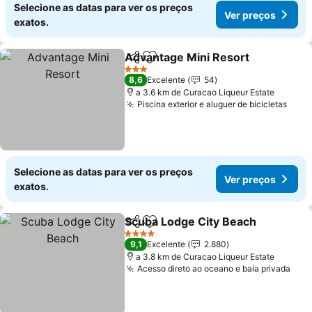
Selecione as datas para ver os preços
Ver preços
exatos.
Advantage Mini Resort
Partilhar
Adicionar aos favoritos
Ver
3 Estrelas
8,6
Excelente
54
a 3.6 km de Curacao Liqueur Estate
Piscina exterior e aluguer de bicicletas
Ver 
Selecione as datas para ver os preços
Ver preços
exatos.
Scuba Lodge City Beach
Partilhar
Adicionar aos favoritos
Ve
4 Estrelas
9,1
Excelente
2.880
a 3.8 km de Curacao Liqueur Estate
Acesso direto ao oceano e baía privada
Ver