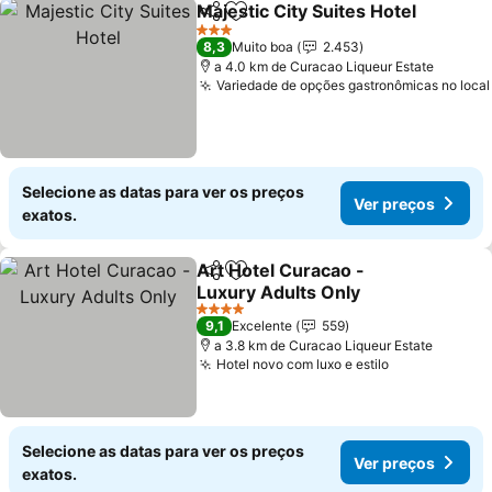
Majestic City Suites Hotel
Partilhar
Adicionar aos favoritos
3 Estrelas
8,3
Muito boa
2.453
a 4.0 km de Curacao Liqueur Estate
Variedade de opções gastronômicas no local
Selecione as datas para ver os preços
Ver preços
exatos.
Art Hotel Curacao -
Partilhar
Adicionar aos favoritos
Luxury Adults Only
Ver preços
4 Estrelas
9,1
Excelente
559
a 3.8 km de Curacao Liqueur Estate
Hotel novo com luxo e estilo
Ver preços
Selecione as datas para ver os preços
Ver preços
exatos.