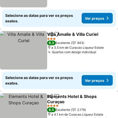
Selecione as datas para ver os preços
Ver preços
exatos.
Villa Amalie & Villa Curiel
Partilhar
Adicionar aos favoritos
V
3 Estrelas
9,3
Excelente
943
a 3.5 km de Curacao Liqueur Estate
Quartos com design individual
Ver preços
Selecione as datas para ver os preços
Ver preços
exatos.
Elements Hotel & Shops
Partilhar
Adicionar aos favoritos
Curaçao
Ver preços
4 Estrelas
8,5
Excelente
2.176
a 4.1 km de Curacao Liqueur Estate