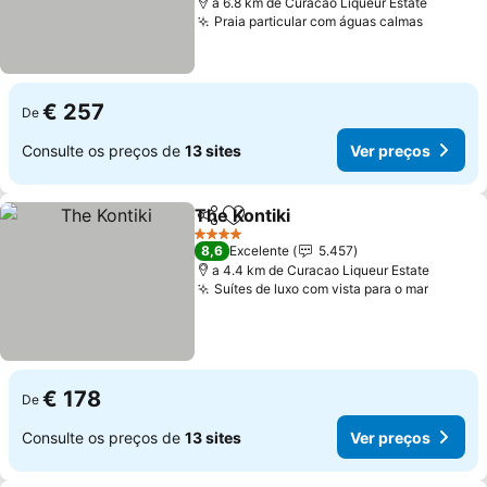
a 6.8 km de Curacao Liqueur Estate
Praia particular com águas calmas
Ver pre
€ 257
De
Consulte os preços de
13 sites
Ver preços
The Kontiki
Partilhar
Adicionar aos favoritos
Ver preços
4 Estrelas
8,6
Excelente
5.457
a 4.4 km de Curacao Liqueur Estate
Suítes de luxo com vista para o mar
Ver pr
€ 178
De
Consulte os preços de
13 sites
Ver preços