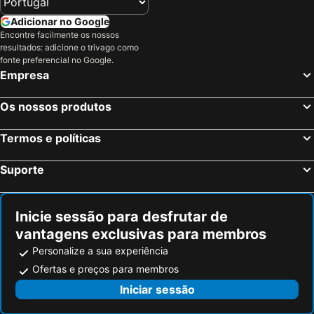
PM78 Boutique Apartments
Amazonia - The Jungle Experience Resort
Adicionar no Google
Encontre facilmente os nossos
Advantage Mini Resort
Mustique Suites Curacao
resultados: adicione o trivago como
Hotel Holiday Beach Resort and Casino
Bon Bini Seaside Resort
fonte preferencial no Google.
Empresa
Hotel Floris Suite
Piscadera Harbour Village
Adonai Hotel Boutique
Villa Tokara
Os nossos produtos
Landhuis Daniel - Plantation House
The Lush
Termos e políticas
La Maya Beach Curacao
Floris Suite Spa & Beachclub
The Reef At Blue Bay Golf & Beach Resort
Suporte
Inicie sessão para desfrutar de
vantagens exclusivas para membros
Personalize a sua experiência
Ofertas e preços para membros
Iniciar sessão