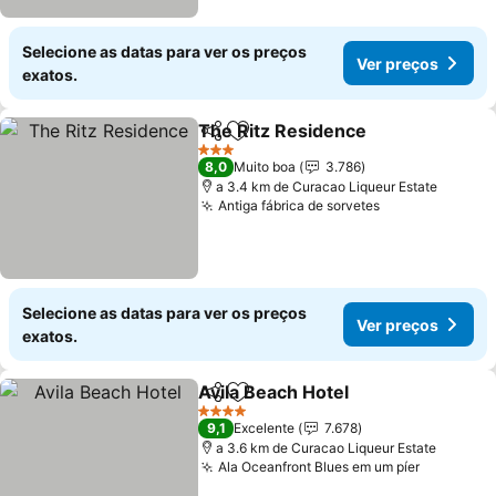
Selecione as datas para ver os preços
Ver preços
exatos.
The Ritz Residence
Partilhar
Adicionar aos favoritos
Ver pr
3 Estrelas
8,0
Muito boa
3.786
a 3.4 km de Curacao Liqueur Estate
Antiga fábrica de sorvetes
Ver preços
Selecione as datas para ver os preços
Ver preços
exatos.
Avila Beach Hotel
Partilhar
Adicionar aos favoritos
Ver preç
4 Estrelas
9,1
Excelente
7.678
a 3.6 km de Curacao Liqueur Estate
Ala Oceanfront Blues em um píer
Ver preç