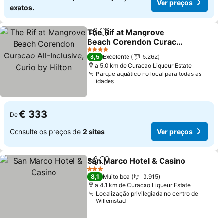
Ver preços
exatos.
The Rif at Mangrove
Partilhar
Adicionar aos favoritos
Beach Corendon Curacao
All-Inclusive, Curio by
Ver preços
4 Estrelas
8,5
Excelente
5.262
Hilton
a 5.0 km de Curacao Liqueur Estate
Parque aquático no local para todas as
idades
€ 333
De
Consulte os preços de
2 sites
Ver preços
San Marco Hotel & Casino
Partilhar
Adicionar aos favoritos
3 Estrelas
8,1
Muito boa
3.915
a 4.1 km de Curacao Liqueur Estate
Localização privilegiada no centro de
Willemstad