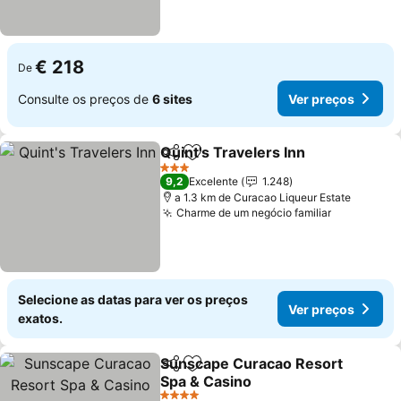
€ 218
De
Consulte os preços de
6 sites
Ver preços
Quint's Travelers Inn
Partilhar
Adicionar aos favoritos
Ver p
3 Estrelas
9,2
Excelente
1.248
a 1.3 km de Curacao Liqueur Estate
Charme de um negócio familiar
Ver preço
Selecione as datas para ver os preços
Ver preços
exatos.
Sunscape Curacao Resort
Partilhar
Adicionar aos favoritos
Spa & Casino
Ver preços