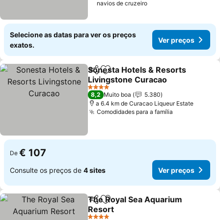
navios de cruzeiro
Selecione as datas para ver os preços
Ver preços
exatos.
Sonesta Hotels & Resorts
Partilhar
Adicionar aos favoritos
Livingstone Curacao
Ver preços
4 Estrelas
8,2
Muito boa
5.380
a 6.4 km de Curacao Liqueur Estate
Comodidades para a família
Ver preços
€ 107
De
Consulte os preços de
4 sites
Ver preços
The Royal Sea Aquarium
Partilhar
Adicionar aos favoritos
Resort
Ver preços