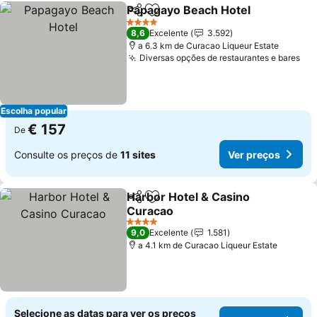
Papagayo Beach Hotel
Partilhar
Adicionar aos favoritos
Ver
4 Estrelas
8,6
Excelente
3.592
a 6.3 km de Curacao Liqueur Estate
Diversas opções de restaurantes e bares
Ver
Escolha popular
€ 157
De
Consulte os preços de
11 sites
Ver preços
Harbor Hotel & Casino
Partilhar
Adicionar aos favoritos
Curacao
Ver preços
4 Estrelas
9,0
Excelente
1.581
a 4.1 km de Curacao Liqueur Estate
Selecione as datas para ver os preços