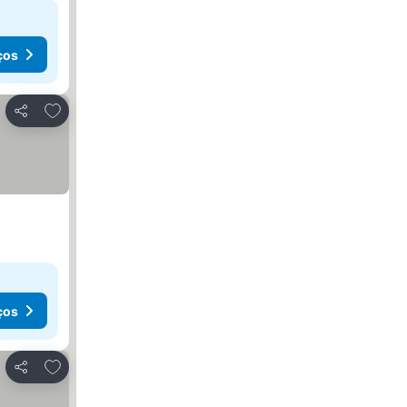
ços
Adicionar aos favoritos
Partilhar
ços
Adicionar aos favoritos
Partilhar