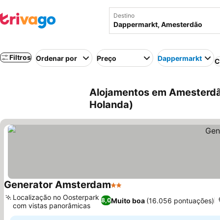
Destino
Filtros
Ordenar por
Preço
Dappermarkt
C
Alojamentos em Amesterdã
Holanda)
Generator Amsterdam
2 Estrelas
Localização no Oosterpark
Muito boa
(16.056 pontuações)
8,0
com vistas panorâmicas