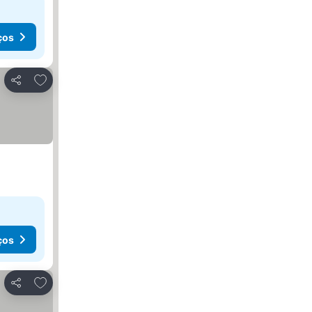
ços
Adicionar aos favoritos
Partilhar
ços
Adicionar aos favoritos
Partilhar