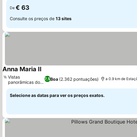
€ 63
De
Consulte os preços de
13 sites
Anna Maria II
Vistas
Boa
(2.362 pontuações)
7,5
a 0.9 km de Estaç
panorâmicas do
porto
Selecione as datas para ver os preços exatos.