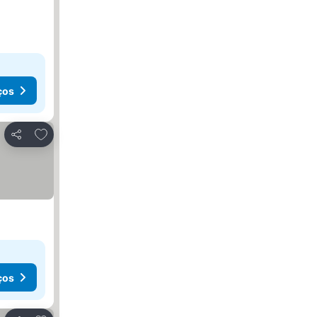
ços
Adicionar aos favoritos
Partilhar
ços