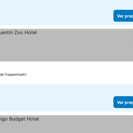
Ver pre
 de Dappermarkt
Ver pre