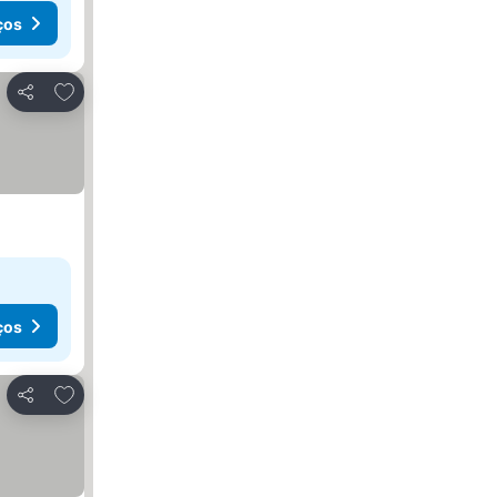
ços
Adicionar aos favoritos
Partilhar
ços
Adicionar aos favoritos
Partilhar