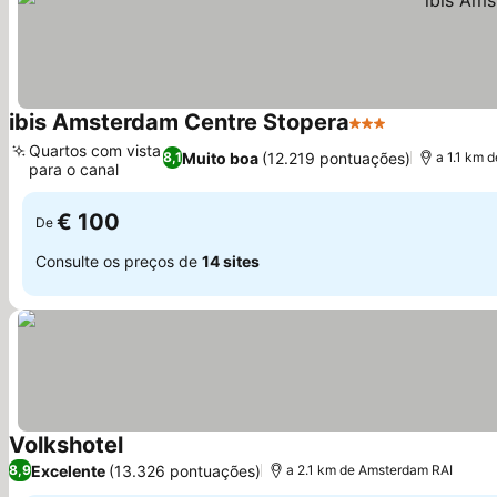
ibis Amsterdam Centre Stopera
3 Estrelas
Quartos com vista
Muito boa
(12.219 pontuações)
8,1
a 1.1 km 
para o canal
€ 100
De
Consulte os preços de
14 sites
Volkshotel
Excelente
(13.326 pontuações)
8,9
a 2.1 km de Amsterdam RAI