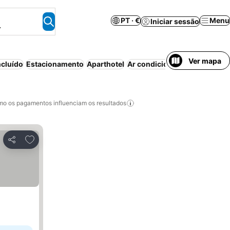
PT · €
Menu
Iniciar sessão
.
Ver mapa
cluído
Estacionamento
Aparthotel
Ar condicionado
Piscina
Wi-
o os pagamentos influenciam os resultados
Adicionar aos favoritos
Partilhar