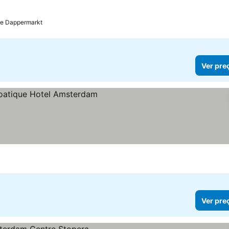
de Dappermarkt
Ver pre
Ver pre