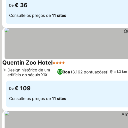
€ 36
De
Consulte os preços de
11 sites
Quentin Zoo Hotel
4 Estrelas
Design histórico de um
Boa
(3.162 pontuações)
7,9
a 1.3 km
edifício do século XIX
€ 109
De
Consulte os preços de
11 sites