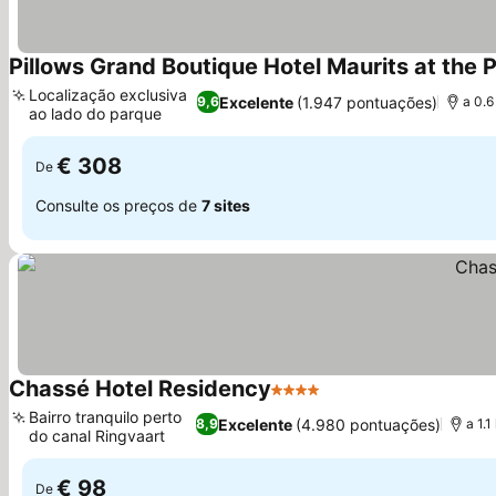
Pillows Grand Boutique Hotel Maurits at the P
Localização exclusiva
Excelente
(1.947 pontuações)
9,6
a 0.
ao lado do parque
€ 308
De
Consulte os preços de
7 sites
Chassé Hotel Residency
4 Estrelas
Bairro tranquilo perto
Excelente
(4.980 pontuações)
8,9
a 1.
do canal Ringvaart
€ 98
De