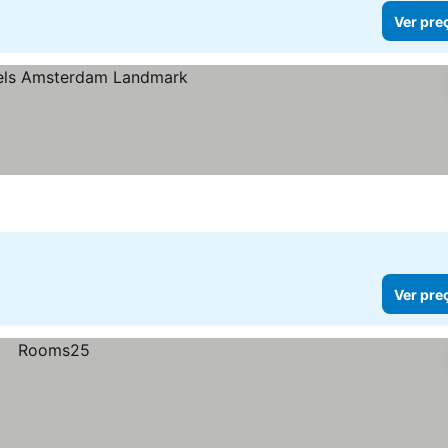
Ver pre
Ver pre