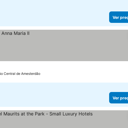
Ver pre
ão Central de Amesterdão
Ver pre