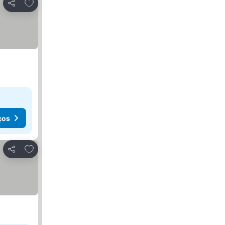
Adicionar aos favoritos
Partilhar
ços
Adicionar aos favoritos
Partilhar