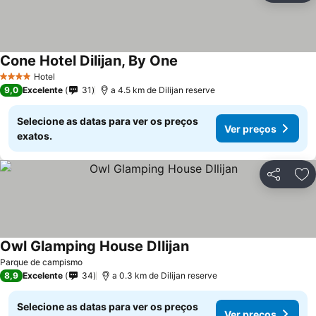
Cone Hotel Dilijan, By One
Ver preços
Hotel
4 Estrelas
9,0
Excelente
31
a 4.5 km de Dilijan reserve
Selecione as datas para ver os preços
Ver preços
exatos.
Partilhar
Ad
Owl Glamping House DIlijan
Ver preços
Parque de campismo
8,9
Excelente
34
a 0.3 km de Dilijan reserve
Selecione as datas para ver os preços
Ver preços