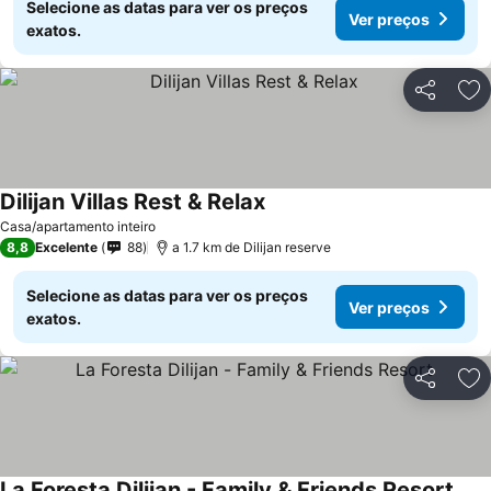
Selecione as datas para ver os preços
Ver preços
exatos.
Partilhar
Ad
Dilijan Villas Rest & Relax
Ver preços
Casa/apartamento inteiro
8,8
Excelente
88
a 1.7 km de Dilijan reserve
Selecione as datas para ver os preços
Ver preços
exatos.
Partilhar
Ad
La Foresta Dilijan - Family & Friends Resort