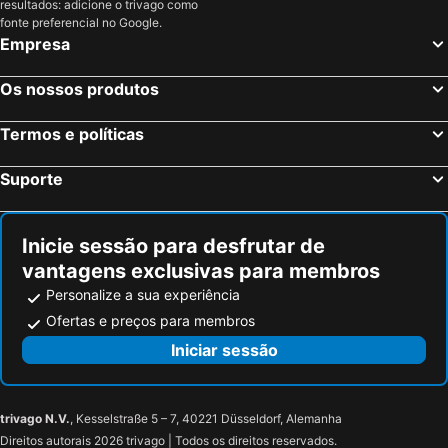
resultados: adicione o trivago como
Mashtots Avenue
Erevani patmutyan tangaran
fonte preferencial no Google.
Empresa
Erevani konyaki gorcaran Ararat
Erebuni Fortress
Dinamo Arena
Os nossos produtos
Termos e políticas
Suporte
Inicie sessão para desfrutar de
vantagens exclusivas para membros
Personalize a sua experiência
Ofertas e preços para membros
Iniciar sessão
trivago N.V.
, Kesselstraße 5 – 7, 40221 Düsseldorf, Alemanha
Direitos autorais 2026 trivago | Todos os direitos reservados.