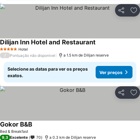
Partilhar
Ad
Dilijan Inn Hotel and Restaurant
Ver preços
Hotel
5 Estrelas
/
a 1.5 km de Dilijan reserve
Pontuação não disponível
Selecione as datas para ver os preços
Ver preços
exatos.
Partilhar
Ad
Gokor B&B
Ver preços
Bed & Breakfast
9,3
Excelente
70
a 0.3 km de Dilijan reserve