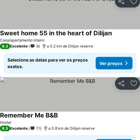
Partilhar
Ad
Sweet home 55 in the heart of Dilijan
Ver preços
Casa/apartamento inteiro
9,3
Excelente
9
a 0.2 km de Dilijan reserve
Selecione as datas para ver os preços
Ver preços
exatos.
Partilhar
Ad
Remember Me B&B
Ver preços
Hostel
9,5
Excelente
11
a 0.8 km de Dilijan reserve