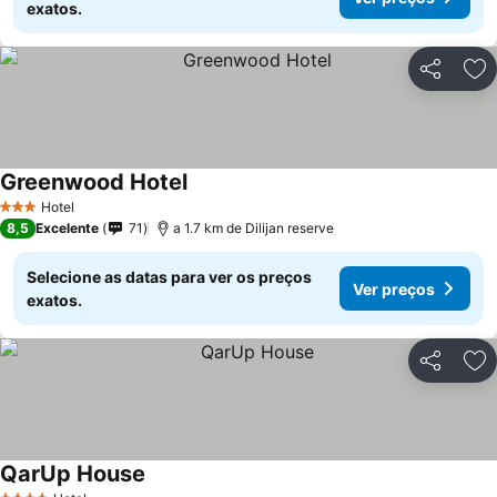
exatos.
Partilhar
Ad
Greenwood Hotel
Ver preços
Hotel
3 Estrelas
8,5
Excelente
71
a 1.7 km de Dilijan reserve
Selecione as datas para ver os preços
Ver preços
exatos.
Partilhar
Ad
QarUp House
Ver preços