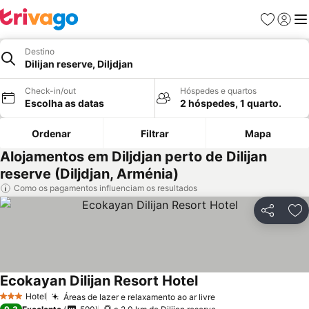
Favoritos
Iniciar
Me
Destino
Dilijan reserve, Diljdjan
Check-in/out
Hóspedes e quartos
Escolha as datas
2 hóspedes, 1 quarto.
Ordenar
Filtrar
Mapa
Alojamentos em Diljdjan perto de Dilijan
reserve (Diljdjan, Arménia)
Como os pagamentos influenciam os resultados
Partilhar
Ad
Ecokayan Dilijan Resort Hotel
Ver preços
Hotel
Áreas de lazer e relaxamento ao ar livre
Ver preços
3 Estrelas