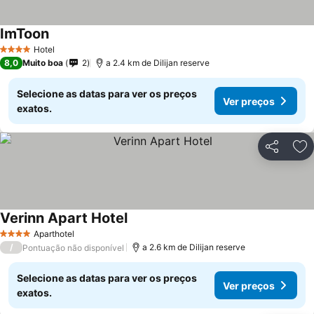
ImToon
Ver preços
Hotel
4 Estrelas
8,0
Muito boa
2
a 2.4 km de Dilijan reserve
Selecione as datas para ver os preços
Ver preços
exatos.
Partilhar
Ad
Verinn Apart Hotel
Ver preços
Aparthotel
4 Estrelas
/
a 2.6 km de Dilijan reserve
Pontuação não disponível
Selecione as datas para ver os preços
Ver preços
exatos.