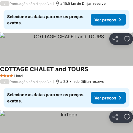
/
a 15.5 km de Dilijan reserve
Pontuação não disponível
Selecione as datas para ver os preços
Ver preços
exatos.
Partilhar
Ad
COTTAGE CHALET and TOURS
Ver preços
Hotel
4 Estrelas
/
a 2.3 km de Dilijan reserve
Pontuação não disponível
Selecione as datas para ver os preços
Ver preços
exatos.
Partilhar
Ad