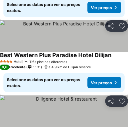
Selecione as datas para ver os preços
Ver preços
exatos.
Partilhar
Ad
Best Western Plus Paradise Hotel Dilijan
Ver pre
Hotel
Três piscinas diferentes
Ver preços
4 Estrelas
8,8
Excelente
1.131
a 4.9 km de Dilijan reserve
Selecione as datas para ver os preços
Ver preços
exatos.
Partilhar
Ad