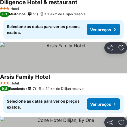
Diligence Hotel & restaurant
Ver preços
Hotel
3 Estrelas
8,1
Muito boa
51
a 1.9 km de Dilijan reserve
Selecione as datas para ver os preços
Ver preços
exatos.
Partilhar
Ad
Arsis Family Hotel
Ver preços
Hotel
3 Estrelas
9,8
Excelente
7
a 2.1 km de Dilijan reserve
Selecione as datas para ver os preços
Ver preços
exatos.
Partilhar
Ad