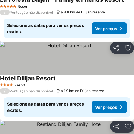
Ver 
Resort
5 Estrelas
/
a 4.8 km de Dilijan reserve
Pontuação não disponível
Selecione as datas para ver os preços
Ver preços
exatos.
Partilhar
Ad
Hotel Dilijan Resort
Ver preços
Resort
4 Estrelas
/
a 1.9 km de Dilijan reserve
Pontuação não disponível
Selecione as datas para ver os preços
Ver preços
exatos.
Partilhar
Ad