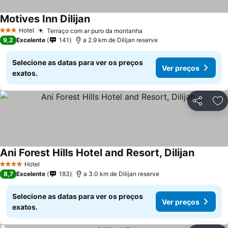
Motives Inn Dilijan
Ver preços
Hotel
Terraço com ar puro da montanha
Ver preços
3 Estrelas
9,2
Excelente
141
a 2.9 km de Dilijan reserve
Selecione as datas para ver os preços
Ver preços
exatos.
Partilhar
Ad
Ani Forest Hills Hotel and Resort, Dilijan
Ver preç
Hotel
4 Estrelas
8,7
Excelente
183
a 3.0 km de Dilijan reserve
Selecione as datas para ver os preços
Ver preços
exatos.