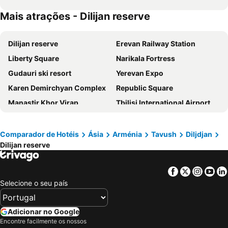
Mais atrações - Dilijan reserve
Dilijan reserve
Erevan Railway Station
Liberty Square
Narikala Fortress
Gudauri ski resort
Yerevan Expo
Karen Demirchyan Complex
Republic Square
Manastir Khor Virap
Tbilisi International Airport
Rustaveli
Tbilisi central station
Nakhchivan International Airport
Sevanavank
Comparador de Hotéis
Ásia
Arménia
Tavush
Diljdjan
Dilijan reserve
Tsahkadzor
Kecharis
Botanical garden
Aquapark
Facebook
Twitter
Insta
Yo
Matenadaran
Northern Avenue
Selecione o seu país
Mayr Hayastan
Stanislavskiy
Moscow
Mika Stadium
Adicionar no Google
Hrazdan Stadium
Republican Stadium
Encontre facilmente os nossos