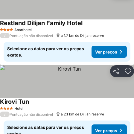
Restland Dilijan Family Hotel
Ver preços
Aparthotel
4 Estrelas
/
a 1.7 km de Dilijan reserve
Pontuação não disponível
Selecione as datas para ver os preços
Ver preços
exatos.
Partilhar
Ad
Kirovi Tun
Ver preços
Hotel
4 Estrelas
/
a 2.1 km de Dilijan reserve
Pontuação não disponível
Selecione as datas para ver os preços
Ver preços
exatos.