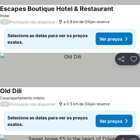
Escapes Boutique Hotel & Restaurant
Ver preços
Hotel
/
a 0.8 km de Dilijan reserve
Pontuação não disponível
Selecione as datas para ver os preços
Ver preços
exatos.
Partilhar
Ad
Old Dili
Ver preços
Casa/apartamento inteiro
/
a 0.5 km de Dilijan reserve
Pontuação não disponível
Selecione as datas para ver os preços
Ver preços
exatos.