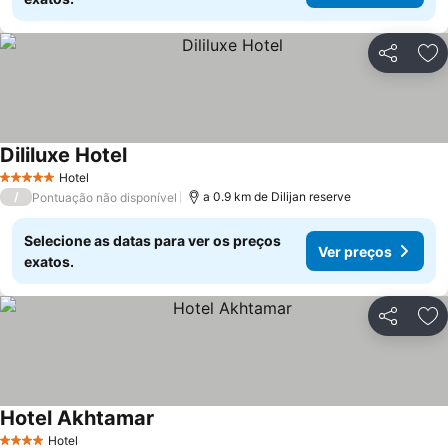
Partilhar
Ad
Dililuxe Hotel
Ver preços
Hotel
5 Estrelas
/
a 0.9 km de Dilijan reserve
Pontuação não disponível
Selecione as datas para ver os preços
Ver preços
exatos.
Partilhar
Ad
Hotel Akhtamar
Ver preços
Hotel
4 Estrelas