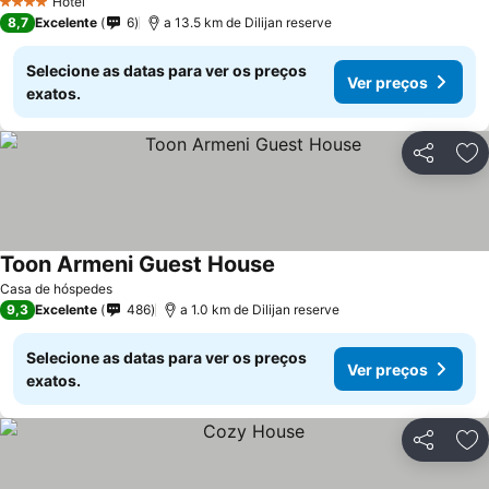
Hotel
4 Estrelas
8,7
Excelente
6
a 13.5 km de Dilijan reserve
Selecione as datas para ver os preços
Ver preços
exatos.
Partilhar
Ad
Toon Armeni Guest House
Ver preços
Casa de hóspedes
9,3
Excelente
486
a 1.0 km de Dilijan reserve
Selecione as datas para ver os preços
Ver preços
exatos.
Partilhar
Ad