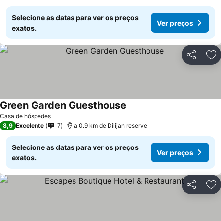
Selecione as datas para ver os preços
Ver preços
exatos.
Partilhar
Ad
Green Garden Guesthouse
Ver preços
Casa de hóspedes
8,9
Excelente
7
a 0.9 km de Dilijan reserve
Selecione as datas para ver os preços
Ver preços
exatos.
Partilhar
Ad