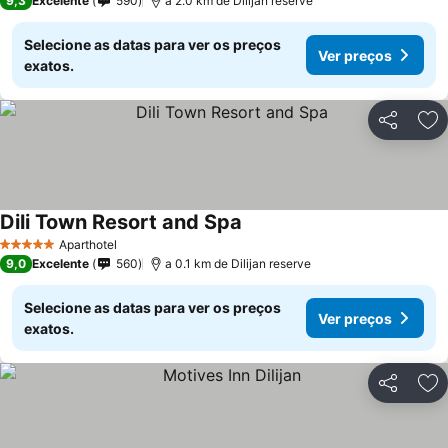
9,3
Excelente
590
a 2.0 km de Dilijan reserve
Selecione as datas para ver os preços
Ver preços
exatos.
Partilhar
Ad
Dili Town Resort and Spa
Ver preços
Aparthotel
5 Estrelas
9,0
Excelente
560
a 0.1 km de Dilijan reserve
Selecione as datas para ver os preços
Ver preços
exatos.
Partilhar
Ad