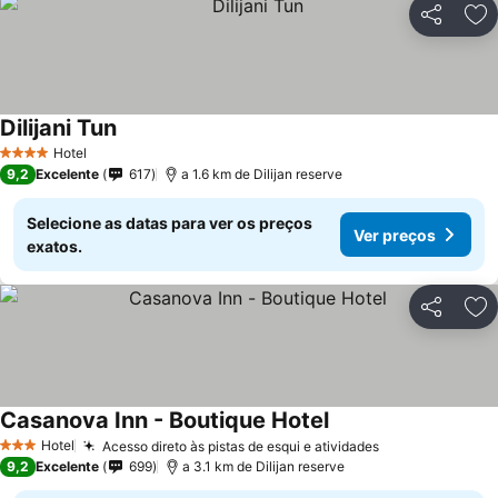
Partilhar
Ad
Dilijani Tun
Ver preços
Hotel
4 Estrelas
9,2
Excelente
617
a 1.6 km de Dilijan reserve
Selecione as datas para ver os preços
Ver preços
exatos.
Partilhar
Ad
Casanova Inn - Boutique Hotel
Ver preços
Hotel
Acesso direto às pistas de esqui e atividades
Ver preços
3 Estrelas
9,2
Excelente
699
a 3.1 km de Dilijan reserve