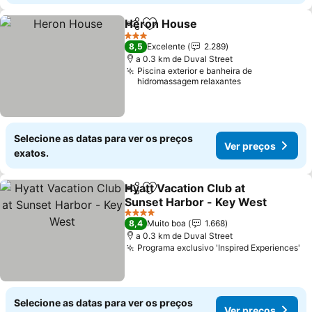
Heron House
Partilhar
Adicionar aos favoritos
Ver preços
3 Estrelas
8,5
Excelente
2.289
a 0.3 km de Duval Street
Piscina exterior e banheira de
hidromassagem relaxantes
Selecione as datas para ver os preços
Ver preços
exatos.
Hyatt Vacation Club at
Partilhar
Adicionar aos favoritos
Sunset Harbor - Key West
Ver preços
4 Estrelas
8,4
Muito boa
1.668
a 0.3 km de Duval Street
Programa exclusivo 'Inspired Experiences'
Ve
Selecione as datas para ver os preços
Ver preços