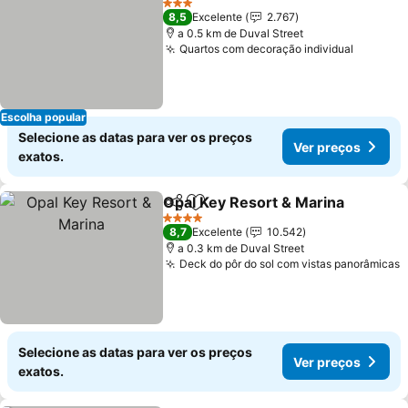
3 Estrelas
8,5
Excelente
2.767
a 0.5 km de Duval Street
Quartos com decoração individual
Ver pre
Escolha popular
Selecione as datas para ver os preços
Ver preços
exatos.
Opal Key Resort & Marina
Partilhar
Adicionar aos favoritos
4 Estrelas
8,7
Excelente
10.542
a 0.3 km de Duval Street
Deck do pôr do sol com vistas panorâmicas
V
Selecione as datas para ver os preços
Ver preços
exatos.