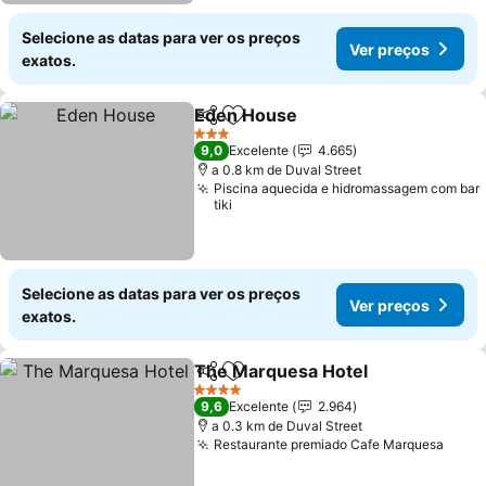
Selecione as datas para ver os preços
Ver preços
exatos.
Eden House
Partilhar
Adicionar aos favoritos
Ver preços
3 Estrelas
9,0
Excelente
4.665
a 0.8 km de Duval Street
Piscina aquecida e hidromassagem com bar
tiki
Selecione as datas para ver os preços
Ver preços
exatos.
The Marquesa Hotel
Partilhar
Adicionar aos favoritos
Ver p
4 Estrelas
9,6
Excelente
2.964
a 0.3 km de Duval Street
Restaurante premiado Cafe Marquesa
Ver 