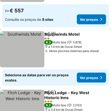
€ 557
De
Consulte os preços de
8 sites
Ver preços
Southwinds Motel
Partilhar
Adicionar aos favoritos
Ver pre
2 Estrelas
8,3
Muito boa
5.878
a 1.4 km de Duval Street
Várias piscinas externas para relaxar
Ver p
Selecione as datas para ver os preços
Ver preços
exatos.
Fitch Lodge - Key West
Partilhar
Adicionar aos favoritos
Historic Inns
Ver preços
3 Estrelas
8,2
Muito boa
2.053
a 0.8 km de Duval Street