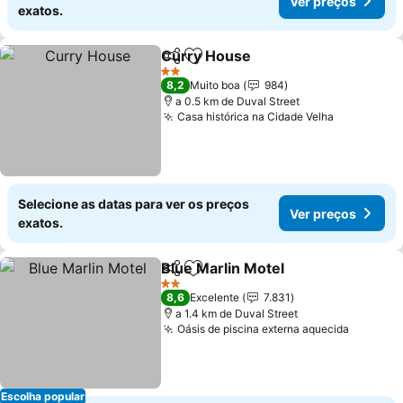
Ver preços
exatos.
Curry House
Partilhar
Adicionar aos favoritos
Ver preços
2 Estrelas
8,2
Muito boa
984
a 0.5 km de Duval Street
Casa histórica na Cidade Velha
Ver preço
Selecione as datas para ver os preços
Ver preços
exatos.
Blue Marlin Motel
Partilhar
Adicionar aos favoritos
Ver preç
2 Estrelas
8,6
Excelente
7.831
a 1.4 km de Duval Street
Oásis de piscina externa aquecida
Ver pre
Escolha popular