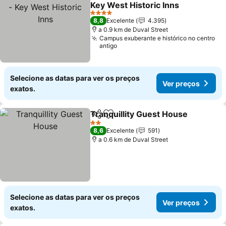
Adicionar aos favoritos
Key West Historic Inns
Ver preços
4 Estrelas
8,8
Excelente
4.395
a 0.9 km de Duval Street
Campus exuberante e histórico no centro
antigo
Selecione as datas para ver os preços
Ver preços
exatos.
Tranquillity Guest House
Partilhar
Adicionar aos favoritos
V
2 Estrelas
8,6
Excelente
591
a 0.6 km de Duval Street
Selecione as datas para ver os preços
Ver preços
exatos.