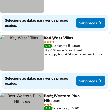
Selecione as datas para ver os preços
Ver preços
exatos.
Key West Villas
Partilhar
Adicionar aos favoritos
Ver preços
4 Estrelas
9,6
Excelente
1.108
a 0.5 km de Duval Street
Happy hour diário com shots exclusivos
Ver
Selecione as datas para ver os preços
Ver preços
exatos.
Best Western Plus
Partilhar
Adicionar aos favoritos
Hibiscus
Ver preços
3 Estrelas
8,9
Excelente
5.262