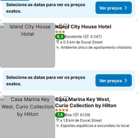
Selecione as datas para ver os preços
Ver preços
exatos.
Island City House Hotel
Partilhar
Adicionar aos favoritos
Ve
3 Estrelas
9,3
Excelente
4.247
a 0.5 km de Duval Street
Ambiente único de apartamento vitoriano
Ve
Selecione as datas para ver os preços
Ver preços
exatos.
Casa Marina Key West,
Partilhar
Adicionar aos favoritos
Curio Collection by Hilton
Ver preços
4 Estrelas
7,8
Boa
6.129
a 1.8 km de Duval Street
Esportes aquáticos e excursões no local
Ver