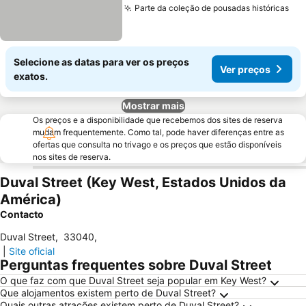
Parte da coleção de pousadas históricas
Ver
Selecione as datas para ver os preços
Ver preços
exatos.
Mostrar mais
Os preços e a disponibilidade que recebemos dos sites de reserva
mudam frequentemente. Como tal, pode haver diferenças entre as
ofertas que consulta no trivago e os preços que estão disponíveis
nos sites de reserva.
Duval Street (Key West, Estados Unidos da
América)
Contacto
Duval Street
,
33040
,
|
Site oficial
Perguntas frequentes sobre Duval Street
O que faz com que Duval Street seja popular em Key West?
Que alojamentos existem perto de Duval Street?
Quais outras atrações existem perto de Duval Street?