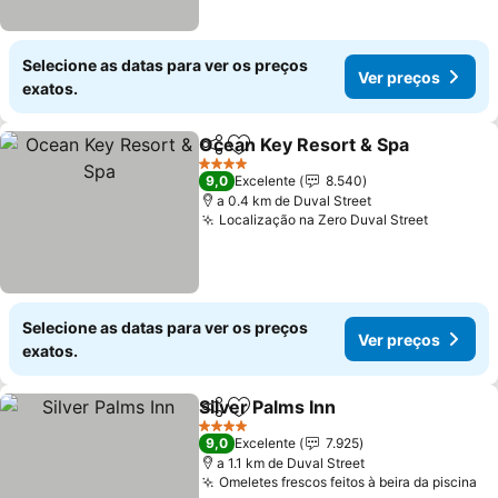
Selecione as datas para ver os preços
Ver preços
exatos.
Ocean Key Resort & Spa
Partilhar
Adicionar aos favoritos
Ve
4 Estrelas
9,0
Excelente
8.540
a 0.4 km de Duval Street
Localização na Zero Duval Street
Ver pre
Selecione as datas para ver os preços
Ver preços
exatos.
Silver Palms Inn
Partilhar
Adicionar aos favoritos
Ver preços
4 Estrelas
9,0
Excelente
7.925
a 1.1 km de Duval Street
Omeletes frescos feitos à beira da piscina
Ve