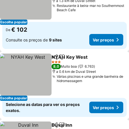
a 1.3 km de Duval Street
Restaurante à beira-mar no Southernmost
Beach Cafe
Escolha popular
€ 102
De
Consulte os preços de
9 sites
Ver preços
NYAH Key West
Partilhar
Adicionar aos favoritos
Ver preço
3 Estrelas
8,0
Muito boa
6.763
a 0.6 km de Duval Street
Várias piscinas e uma grande banheira de
hidromassagem
Escolha popular
Selecione as datas para ver os preços
Ver preços
exatos.
Duval Inn
Partilhar
Adicionar aos favoritos
Ver preços