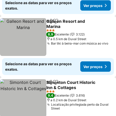
Selecione as datas para ver os preços
Ver preços
exatos.
Galleon Resort and
Partilhar
Adicionar aos favoritos
Marina
Ver preços
3 Estrelas
8,9
Excelente
3.122
a 0.5 km de Duval Street
Bar tiki à beira-mar com música ao vivo
Ver
Selecione as datas para ver os preços
Ver preços
exatos.
Simonton Court Historic
Partilhar
Adicionar aos favoritos
Inn & Cottages
Ver preços
3 Estrelas
9,4
Excelente
3.616
a 0.2 km de Duval Street
Localização privilegiada perto da Duval
Street