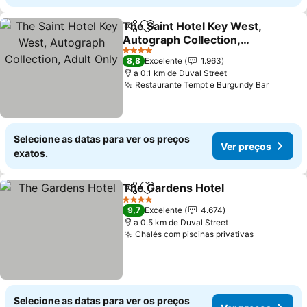
The Saint Hotel Key West,
Partilhar
Adicionar aos favoritos
Autograph Collection,
Adult Only
Ver preços
4 Estrelas
8,8
Excelente
1.963
a 0.1 km de Duval Street
Restaurante Tempt e Burgundy Bar
Ver pr
Selecione as datas para ver os preços
Ver preços
exatos.
The Gardens Hotel
Partilhar
Adicionar aos favoritos
Ver pre
4 Estrelas
9,7
Excelente
4.674
a 0.5 km de Duval Street
Chalés com piscinas privativas
Ver preço
Selecione as datas para ver os preços