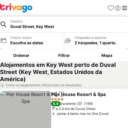
Favoritos
Iniciar
Me
Destino
Duval Street, Key West
Check-in/out
Hóspedes e quartos
Escolha as datas
2 hóspedes, 1 quarto.
Ordenar
Filtrar
Mapa
Alojamentos em Key West perto de Duval
Street (Key West, Estados Unidos da
América)
Como os pagamentos influenciam os resultados
Pier House Resort & Spa
Partilhar
Adicionar aos favoritos
V
4 Estrelas
8,8
Excelente
7.199
a 0.4 km de Duval Street
Jantar à beira-mar no One Duval
Ver preç