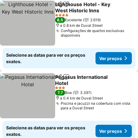
Lighthouse Hotel - Key
Partilhar
Adicionar aos favoritos
West Historic Inns
Ver preços
4 Estrelas
8,5
Excelente
2.619
a 0.8 km de Duval Street
Configurações de quartos exclusivas
disponíveis
Selecione as datas para ver os preços
Ver preços
exatos.
Pegasus International
Partilhar
Adicionar aos favoritos
Hotel
Ver preços
3 Estrelas
7,7
Boa
3.397
a 0.4 km de Duval Street
Piscina e jacuzzi na cobertura com vista
para a Duval Street
Selecione as datas para ver os preços
Ver preços
exatos.