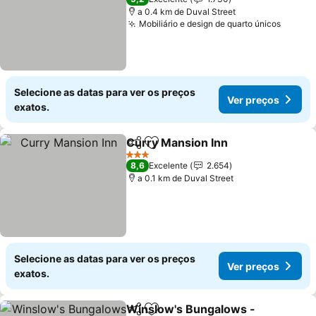
a 0.4 km de Duval Street
Mobiliário e design de quarto únicos
Ver pr
Selecione as datas para ver os preços
Ver preços
exatos.
Curry Mansion Inn
Partilhar
Adicionar aos favoritos
Ver pre
3 Estrelas
8,6
Excelente
2.654
a 0.1 km de Duval Street
Selecione as datas para ver os preços
Ver preços
exatos.
Winslow's Bungalows -
Partilhar