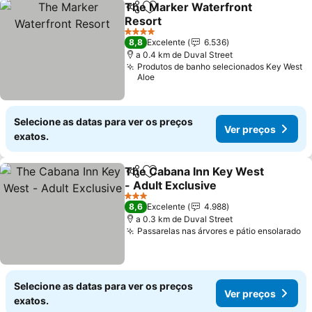
The Marker Waterfront
Partilhar
Adicionar aos favoritos
Resort
Ver preços
4 Estrelas
8,8
Excelente
6.536
a 0.4 km de Duval Street
Produtos de banho selecionados Key West
Aloe
Selecione as datas para ver os preços
Ver preços
exatos.
The Cabana Inn Key West
Partilhar
Adicionar aos favoritos
- Adult Exclusive
Ver preços
3 Estrelas
8,6
Excelente
4.988
a 0.3 km de Duval Street
Passarelas nas árvores e pátio ensolarado
Ve
Selecione as datas para ver os preços
Ver preços
exatos.