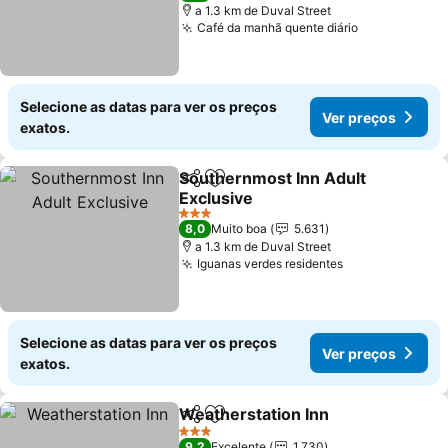
a 1.3 km de Duval Street
Café da manhã quente diário
Ver preços
Selecione as datas para ver os preços
Ver preços
exatos.
Southernmost Inn Adult
Partilhar
Adicionar aos favoritos
Exclusive
Ver preços
3 Estrelas
8,0
Muito boa
5.631
a 1.3 km de Duval Street
Iguanas verdes residentes
Ver preços
Selecione as datas para ver os preços
Ver preços
exatos.
Weatherstation Inn
Partilhar
Adicionar aos favoritos
Ver pr
3 Estrelas
9,2
Excelente
1.730