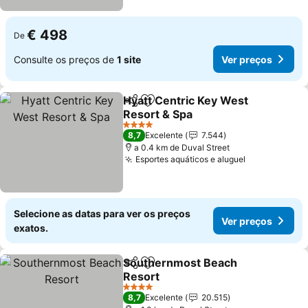
€ 498
De
Consulte os preços de
1 site
Ver preços
Hyatt Centric Key West
Partilhar
Adicionar aos favoritos
Resort & Spa
Ver preços
4 Estrelas
8,7
Excelente
7.544
a 0.4 km de Duval Street
Esportes aquáticos e aluguel
Ver preços
Selecione as datas para ver os preços
Ver preços
exatos.
Southernmost Beach
Partilhar
Adicionar aos favoritos
Resort
Ver preços
4 Estrelas
8,7
Excelente
20.515