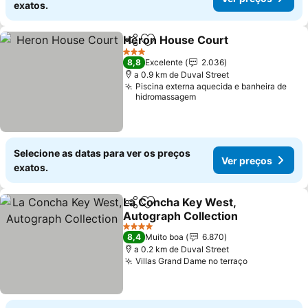
exatos.
Heron House Court
Partilhar
Adicionar aos favoritos
Ver pr
3 Estrelas
8,8
Excelente
2.036
a 0.9 km de Duval Street
Piscina externa aquecida e banheira de
hidromassagem
Selecione as datas para ver os preços
Ver preços
exatos.
La Concha Key West,
Partilhar
Adicionar aos favoritos
Autograph Collection
Ver preços
4 Estrelas
8,4
Muito boa
6.870
a 0.2 km de Duval Street
Villas Grand Dame no terraço
Ver preços