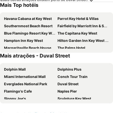
Mais Top hotéis
Havana Cabana at Key West
Parrot Key Hotel & Villas
Southernmost Beach Resort
Fairfield by Marriott Inn & Suites Key West at The Keys Collection
Blue Flamingo Resort Key West
The Capitana Key West
Hampton Inn Key West
Hilton Garden Inn Key West / The Keys Collection
Margaritaville Beach House Key West
The Palms Hotel
Mais atrações - Duval Street
Ella'S Cottages - Key West Historic Inns
Truman Hotel
Southernmost Inn Adult Exclusive
Silver Palms Inn
Dolphin Mall
Dolphins Plus
The Marker Waterfront Resort
Heron House
Miami International Mall
Conch Tour Train
The Laureate Key West
The Marquesa Hotel
Everglades National Park
Duval Street
Fairfield Inn & Suites Key West
Westwinds Inn
Flamingo's Cafe
Naples Pier
Heron House Court
Hyatt Vacation Club at Windward Pointe - Key West
Sloppy Joe's
Sculpture Key West
La Concha Key West, Autograph Collection
Simonton Court Historic Inn & Cottages
Old Island Days Art Festival
Key West International Academic Conference
Lighthouse Hotel - Key West Historic Inns
Fitch Lodge - Key West Historic Inns