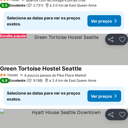
Quartos com tecnologia e portas USB
3 Estrelas
8,5
Excelente
2.731
a 2.0 km de East Queen Anne
Selecione as datas para ver os preços
Ver preços
exatos.
Escolha popular
Partilhar
Ad
Green Tortoise Hostel Seattle
Hostel
A poucos passos do Pike Place Market
2 Estrelas
8,8
Excelente
9.198
a 3.4 km de East Queen Anne
Selecione as datas para ver os preços
Ver preços
exatos.
Partilhar
Ad