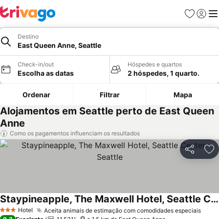
Favoritos
Iniciar
Me
Destino
East Queen Anne, Seattle
Check-in/out
Hóspedes e quartos
Escolha as datas
2 hóspedes, 1 quarto.
Ordenar
Filtrar
Mapa
Alojamentos em Seattle perto de East Queen
Anne
Como os pagamentos influenciam os resultados
Partilhar
Ad
Staypineapple, The Maxwell Hotel, Seattle Center Seattle
Hotel
Aceita animais de estimação com comodidades especiais
3 Estrelas