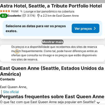
Astra Hotel, Seattle, a Tribute Portfolio Hotel
Hotel
Lounge e bar panorâmico na cobertura
4 Estrelas
9,1
Excelente
3.174
a 2.2 km de East Queen Anne
Selecione as datas para ver os preços
Ver preços
exatos.
Mostrar mais
Os preços e a disponibilidade que recebemos dos sites de reserva
mudam frequentemente. Como tal, pode haver diferenças entre as
ofertas que consulta no trivago e os preços que estão disponíveis
nos sites de reserva.
East Queen Anne (Seattle, Estados Unidos da
América)
Contacto
East Queen Anne
,
|
Site oficial
Perguntas frequentes sobre East Queen Anne
O que faz com que East Queen Anne seja popular em Seattle?