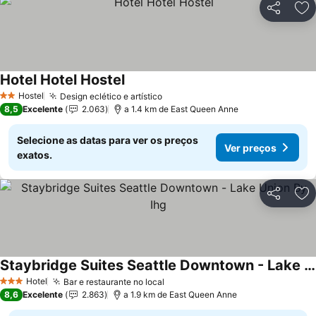
Partilhar
Ad
Hotel Hotel Hostel
Hostel
Design eclético e artístico
2 Estrelas
8,5
Excelente
2.063
a 1.4 km de East Queen Anne
Selecione as datas para ver os preços
Ver preços
exatos.
Partilhar
Ad
Staybridge Suites Seattle Downtown - Lake Union By Ihg
Hotel
Bar e restaurante no local
3 Estrelas
8,6
Excelente
2.863
a 1.9 km de East Queen Anne