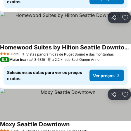
exatos.
Partilhar
Ad
Homewood Suites by Hilton Seattle Downtown
Hotel
Vistas panorâmicas de Puget Sound e das montanhas
3 Estrelas
8,3
Muito boa
3.635
a 2.2 km de East Queen Anne
Selecione as datas para ver os preços
Ver preços
exatos.
Partilhar
Ad
Moxy Seattle Downtown
Hotel