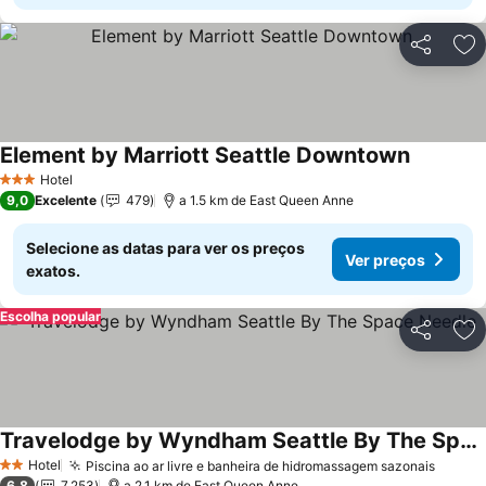
Partilhar
Ad
Element by Marriott Seattle Downtown
Hotel
3 Estrelas
9,0
Excelente
479
a 1.5 km de East Queen Anne
Selecione as datas para ver os preços
Ver preços
exatos.
Escolha popular
Partilhar
Ad
Travelodge by Wyndham Seattle By The Space Needle
Hotel
Piscina ao ar livre e banheira de hidromassagem sazonais
2 Estrelas
6,8
7.253
a 2.1 km de East Queen Anne