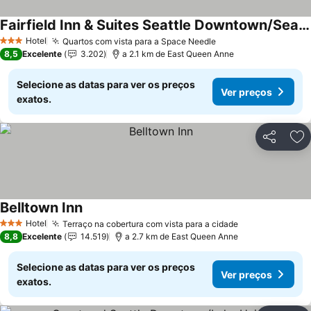
Fairfield Inn & Suites Seattle Downtown/Seattle Center
Hotel
Quartos com vista para a Space Needle
3 Estrelas
8,5
Excelente
3.202
a 2.1 km de East Queen Anne
Selecione as datas para ver os preços
Ver preços
exatos.
Partilhar
Ad
Belltown Inn
Hotel
Terraço na cobertura com vista para a cidade
3 Estrelas
8,8
Excelente
14.519
a 2.7 km de East Queen Anne
Selecione as datas para ver os preços
Ver preços
exatos.