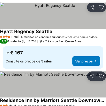
Partilhar
Ad
Hyatt Regency Seattle
Hotel
Quartos nos andares superiores com vista para a cidade
4 Estrelas
9,2
Excelente
12.753
a 2.9 km de East Queen Anne
€ 167
De
Consulte os preços de
5 sites
Ver preços
Partilhar
Ad
Residence Inn by Marriott Seattle Downtown/Lake Union
Hotel
Comodidades e atividades para a família