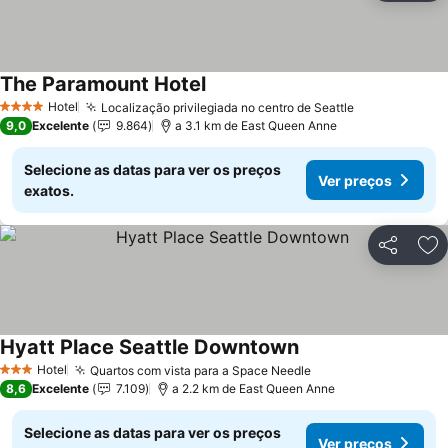
The Paramount Hotel
Hotel
Localização privilegiada no centro de Seattle
4 Estrelas
9,0
Excelente
9.864
a 3.1 km de East Queen Anne
Selecione as datas para ver os preços
Ver preços
exatos.
Partilhar
Ad
Hyatt Place Seattle Downtown
Hotel
Quartos com vista para a Space Needle
3 Estrelas
8,6
Excelente
7.109
a 2.2 km de East Queen Anne
Selecione as datas para ver os preços
Ver preços