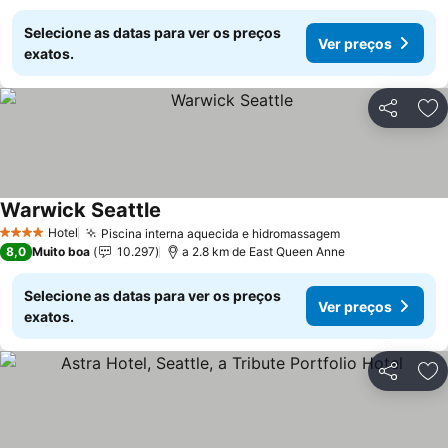
Selecione as datas para ver os preços
Ver preços
exatos.
Partilhar
Ad
Warwick Seattle
Hotel
Piscina interna aquecida e hidromassagem
4 Estrelas
8,0
Muito boa
10.297
a 2.8 km de East Queen Anne
Selecione as datas para ver os preços
Ver preços
exatos.
Partilhar
Ad