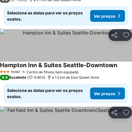
Selecione as datas para ver os preços
Ver preços
exatos.
Partilhar
Ad
Hampton Inn & Suites Seattle-Downtown
Hotel
Centro de fitness bem equipado
3 Estrelas
8,6
Excelente
6.803
a 1.5 km de East Queen Anne
Selecione as datas para ver os preços
Ver preços
exatos.
Partilhar
Ad