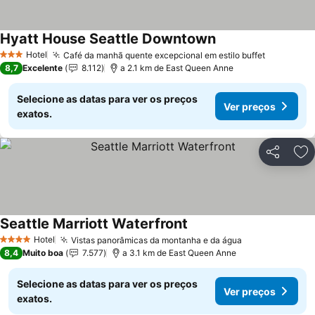
Hyatt House Seattle Downtown
Hotel
Café da manhã quente excepcional em estilo buffet
3 Estrelas
8,7
Excelente
8.112
a 2.1 km de East Queen Anne
Selecione as datas para ver os preços
Ver preços
exatos.
Partilhar
Ad
Seattle Marriott Waterfront
Hotel
Vistas panorâmicas da montanha e da água
4 Estrelas
8,4
Muito boa
7.577
a 3.1 km de East Queen Anne
Selecione as datas para ver os preços
Ver preços
exatos.