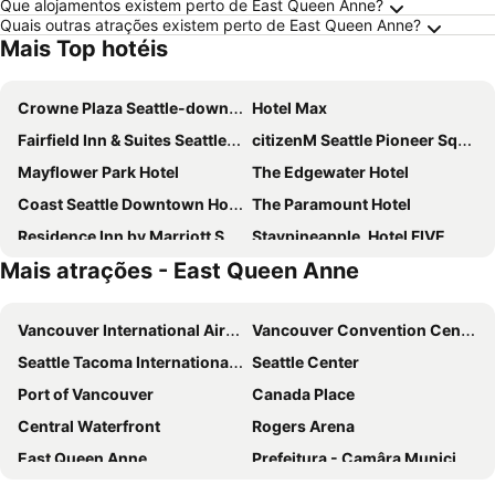
Que alojamentos existem perto de East Queen Anne?
Quais outras atrações existem perto de East Queen Anne?
Mais Top hotéis
Crowne Plaza Seattle-downtown By Ihg
Hotel Max
Fairfield Inn & Suites Seattle Downtown/Seattle Center
citizenM Seattle Pioneer Square
Mayflower Park Hotel
The Edgewater Hotel
Coast Seattle Downtown Hotel by APA
The Paramount Hotel
Residence Inn by Marriott Seattle Downtown/Convention Center
Staypineapple, Hotel FIVE, Downtown Seattle
Mais atrações - East Queen Anne
Renaissance Seattle Hotel
citizenM Seattle South Lake Union
Warwick Seattle
AC Hotel by Marriott Seattle Downtown
Vancouver International Airport
Vancouver Convention Centre
Hyatt at Olive 8
Hyatt Place Seattle Downtown
Seattle Tacoma International Airport
Seattle Center
Best Western Plus Pioneer Square Hotel Downtown
Hotel Ballard
Port of Vancouver
Canada Place
Hampton Inn & Suites Seattle-Downtown
Silver Cloud Hotel - Seattle Lake Union
Central Waterfront
Rogers Arena
Kings Inn
Hilton Bellevue
East Queen Anne
Prefeitura - Camâra Municipal - de Vancouver
Staypineapple, The Maxwell Hotel, Seattle Center Seattle
Hyatt Regency Seattle
Gastown
Robson Street
Executive Hotel Pacific
Four Points by Sheraton Downtown Seattle Center