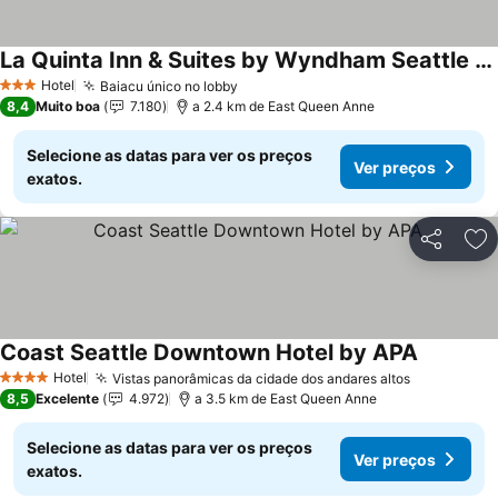
La Quinta Inn & Suites by Wyndham Seattle Downtown
Hotel
Baiacu único no lobby
3 Estrelas
8,4
Muito boa
7.180
a 2.4 km de East Queen Anne
Selecione as datas para ver os preços
Ver preços
exatos.
Partilhar
Ad
Coast Seattle Downtown Hotel by APA
Hotel
Vistas panorâmicas da cidade dos andares altos
4 Estrelas
8,5
Excelente
4.972
a 3.5 km de East Queen Anne
Selecione as datas para ver os preços
Ver preços
exatos.