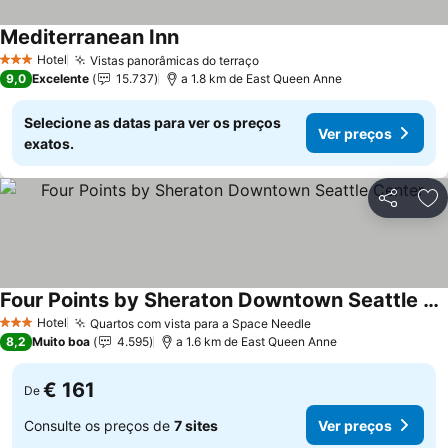
Mediterranean Inn
Hotel
Vistas panorâmicas do terraço
3 Estrelas
9,0
Excelente
15.737
a 1.8 km de East Queen Anne
Selecione as datas para ver os preços
Ver preços
exatos.
Partilhar
Ad
Four Points by Sheraton Downtown Seattle Center
Hotel
Quartos com vista para a Space Needle
3 Estrelas
8,2
Muito boa
4.595
a 1.6 km de East Queen Anne
€ 161
De
Consulte os preços de
7 sites
Ver preços