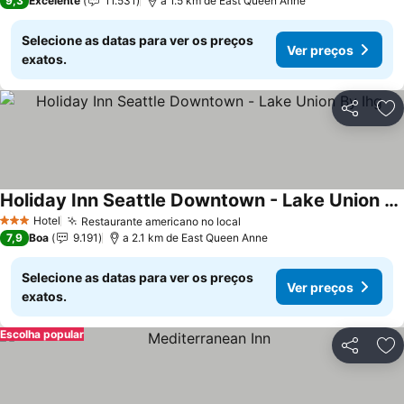
9,3
Excelente
11.531
a 1.5 km de East Queen Anne
Selecione as datas para ver os preços
Ver preços
exatos.
Partilhar
Ad
Holiday Inn Seattle Downtown - Lake Union By Ihg
Hotel
Restaurante americano no local
3 Estrelas
7,9
Boa
9.191
a 2.1 km de East Queen Anne
Selecione as datas para ver os preços
Ver preços
exatos.
Escolha popular
Partilhar
Ad