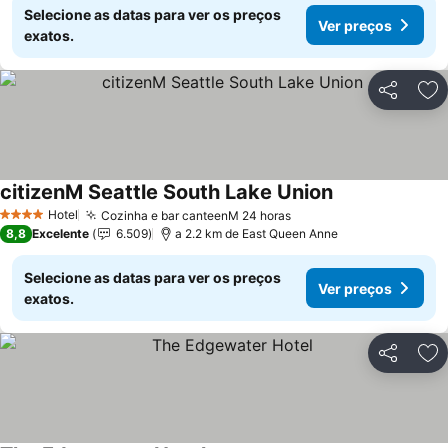
Selecione as datas para ver os preços
Ver preços
exatos.
Partilhar
Ad
citizenM Seattle South Lake Union
Hotel
Cozinha e bar canteenM 24 horas
4 Estrelas
8,8
Excelente
6.509
a 2.2 km de East Queen Anne
Selecione as datas para ver os preços
Ver preços
exatos.
Partilhar
Ad