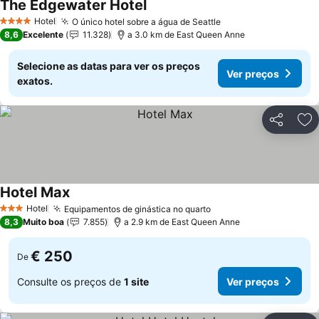
The Edgewater Hotel
Hotel
O único hotel sobre a água de Seattle
4 Estrelas
8,6
Excelente
11.328
a 3.0 km de East Queen Anne
Selecione as datas para ver os preços
Ver preços
exatos.
Partilhar
Ad
Hotel Max
Hotel
Equipamentos de ginástica no quarto
3 Estrelas
8,3
Muito boa
7.855
a 2.9 km de East Queen Anne
€ 250
De
Consulte os preços de
1 site
Ver preços