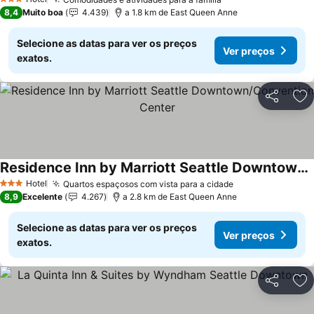
3 Estrelas
8,4
Muito boa
4.439
a 1.8 km de East Queen Anne
Selecione as datas para ver os preços
Ver preços
exatos.
Partilhar
Ad
Residence Inn by Marriott Seattle Downtown/Convention Center
Hotel
Quartos espaçosos com vista para a cidade
3 Estrelas
8,9
Excelente
4.267
a 2.8 km de East Queen Anne
Selecione as datas para ver os preços
Ver preços
exatos.
Partilhar
Ad