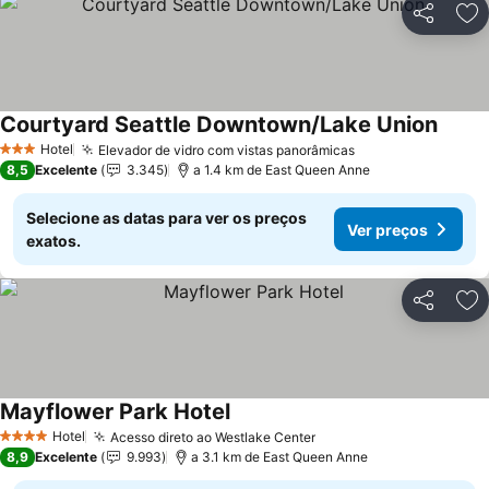
Partilhar
Ad
Courtyard Seattle Downtown/Lake Union
Hotel
Elevador de vidro com vistas panorâmicas
3 Estrelas
8,5
Excelente
3.345
a 1.4 km de East Queen Anne
Selecione as datas para ver os preços
Ver preços
exatos.
Partilhar
Ad
Mayflower Park Hotel
Hotel
Acesso direto ao Westlake Center
4 Estrelas
8,9
Excelente
9.993
a 3.1 km de East Queen Anne