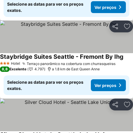
Selecione as datas para ver os preços
Ver preços
exatos.
Partilhar
Ad
Staybridge Suites Seattle - Fremont By Ihg
Hotel
Terraço panorâmico na cobertura com churrasqueiras
3 Estrelas
8,8
Excelente
4.797
a 1.8 km de East Queen Anne
Selecione as datas para ver os preços
Ver preços
exatos.
Partilhar
Ad