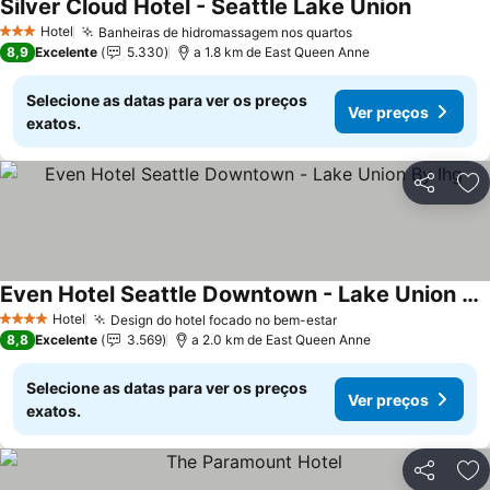
Silver Cloud Hotel - Seattle Lake Union
Hotel
Banheiras de hidromassagem nos quartos
3 Estrelas
8,9
Excelente
5.330
a 1.8 km de East Queen Anne
Selecione as datas para ver os preços
Ver preços
exatos.
Partilhar
Ad
Even Hotel Seattle Downtown - Lake Union By Ihg
Hotel
Design do hotel focado no bem-estar
4 Estrelas
8,8
Excelente
3.569
a 2.0 km de East Queen Anne
Selecione as datas para ver os preços
Ver preços
exatos.
Partilhar
Ad