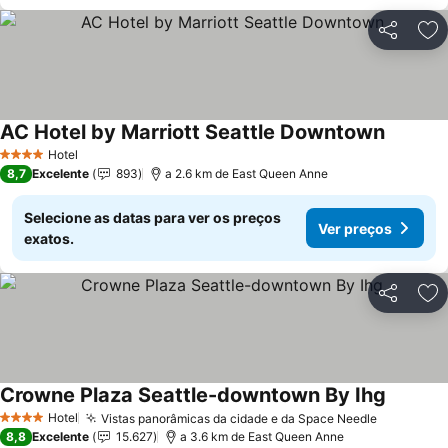
Partilhar
Ad
AC Hotel by Marriott Seattle Downtown
Hotel
4 Estrelas
8,7
Excelente
893
a 2.6 km de East Queen Anne
Selecione as datas para ver os preços
Ver preços
exatos.
Partilhar
Ad
Crowne Plaza Seattle-downtown By Ihg
Hotel
Vistas panorâmicas da cidade e da Space Needle
4 Estrelas
8,8
Excelente
15.627
a 3.6 km de East Queen Anne