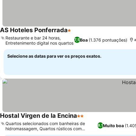
AS Hoteles Ponferrada
1 Estrelas
Restaurante e bar 24 horas,
Boa
(1.376 pontuações)
7,5
a
Entretenimento digital nos quartos
Selecione as datas para ver os preços exatos.
Hostal Virgen de la Encina
2 Estrelas
Quartos selecionados com banheiras de
Muito boa
(1.40
8,1
hidromassagem, Quartos rústicos com
paredes de pedra exposta