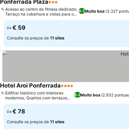
Ponferrada Plaza
3 Estrelas
Acesso ao centro de fitness dedicado,
Muito boa
(3.327 pont
8,2
Terraço na cobertura e vistas para o
jardim
€ 59
De
Consulte os preços de
11 sites
Hotel Aroi Ponferrada
4 Estrelas
Edifício histórico com interiores
Muito boa
(2.932 pontua
8,2
modernos, Quartos com terraços
privativos
€ 78
De
Consulte os preços de
11 sites