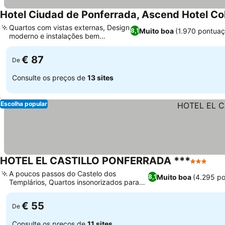
Hotel Ciudad de Ponferrada, Ascend Hotel Col
Quartos com vistas externas, Design
Muito boa
(1.970 pontuaç
8,1
moderno e instalações bem
cuidadas
€ 87
De
Consulte os preços de
13 sites
Escolha popular
HOTEL EL CASTILLO PONFERRADA ***
3 Estrela
A poucos passos do Castelo dos
Muito boa
(4.295 p
8,1
Templários, Quartos insonorizados para
estadias tranquilas
€ 55
De
Consulte os preços de
11 sites