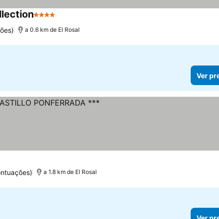
lection
4 Estrelas
ões)
a 0.6 km de El Rosal
Ver pr
s
ontuações)
a 1.8 km de El Rosal
Ver pr