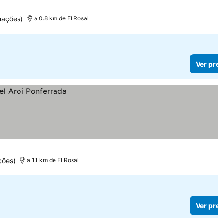
uações)
a 0.8 km de El Rosal
Ver pr
ções)
a 1.1 km de El Rosal
Ver pr