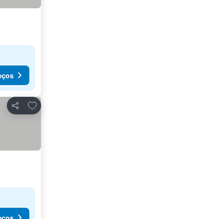
eços
Adicionar aos favoritos
Partilhar
eços