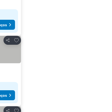
eços
Adicionar aos favoritos
Partilhar
eços
Adicionar aos favoritos