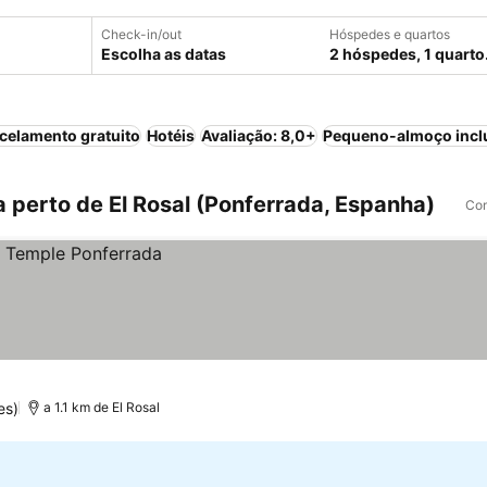
Check-in/out
Hóspedes e quartos
Escolha as datas
2 hóspedes, 1 quarto
celamento gratuito
Hotéis
Avaliação: 8,0+
Pequeno-almoço incl
 perto de El Rosal (Ponferrada, Espanha)
Com
es)
a 1.1 km de El Rosal