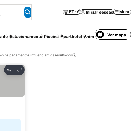
PT · €
Menu
Iniciar sessão
.
Ver mapa
uído
Estacionamento
Piscina
Aparthotel
Animais permitidos
Cas
o os pagamentos influenciam os resultados
Adicionar aos favoritos
Partilhar