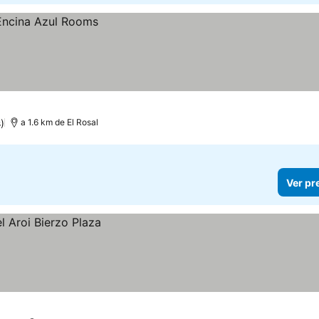
)
a 1.6 km de El Rosal
Ver pr