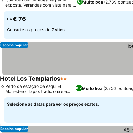
Muito boa
(2.739 pontua
8,1
exposta, Varandas com vista para a
cidade
€ 76
De
Consulte os preços de
7 sites
Escolha popular
Hotel Los Templarios
2 Estrelas
Perto da estação de esqui El
Muito boa
(2.756 pontua
8,2
Morredero, Tapas tradicionais e
menus fixos
Selecione as datas para ver os preços exatos.
Escolha popular