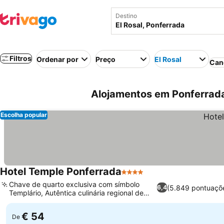
Destino
Filtros
Ordenar por
Preço
El Rosal
Can
Alojamentos em Ponferrada
Escolha popular
Hotel Temple Ponferrada
4 Estrelas
Chave de quarto exclusiva com símbolo
(5.849 pontuaçõ
6,4
Templário, Autêntica culinária regional de
Bierzo
€ 54
De