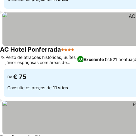
AC Hotel Ponferrada
4 Estrelas
Perto de atrações históricas, Suítes
Excelente
(2.921 pontuaç
8,6
júnior espaçosas com áreas de
estar
€ 75
De
Consulte os preços de
11 sites