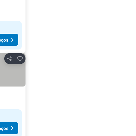
eços
Adicionar aos favoritos
Partilhar
eços