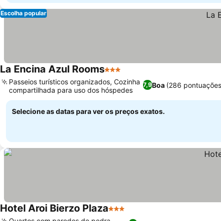
Escolha popular
La Encina Azul Rooms
3 Estrelas
Passeios turísticos organizados, Cozinha
Boa
(286 pontuações
7,9
compartilhada para uso dos hóspedes
Selecione as datas para ver os preços exatos.
Hotel Aroi Bierzo Plaza
3 Estrelas
Quartos com paredes de pedra