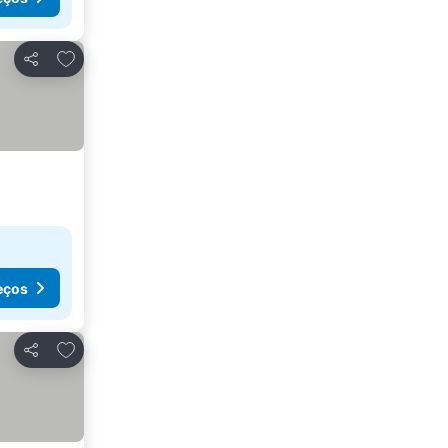
Adicionar aos favoritos
Partilhar
eços
Adicionar aos favoritos
Partilhar