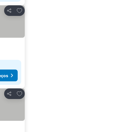
Adicionar aos favoritos
Partilhar
eços
Adicionar aos favoritos
Partilhar