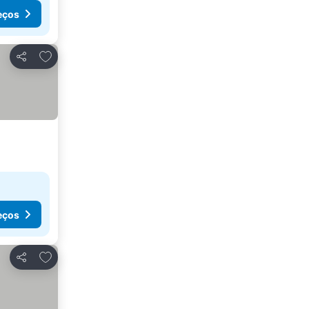
eços
Adicionar aos favoritos
Partilhar
eços
Adicionar aos favoritos
Partilhar