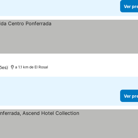
Ver pr
ões)
a 1.1 km de El Rosal
Ver pr