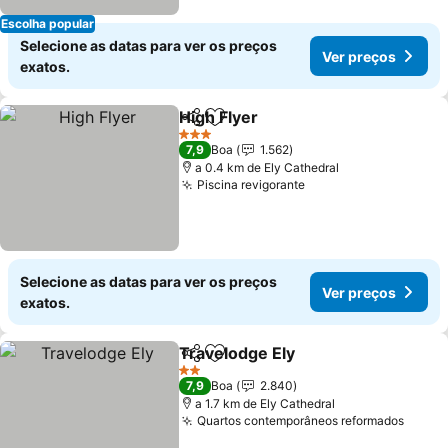
Escolha popular
Selecione as datas para ver os preços
Ver preços
exatos.
High Flyer
Partilhar
Adicionar aos favoritos
Ver preços
3 Estrelas
7,9
Boa
1.562
a 0.4 km de Ely Cathedral
Piscina revigorante
Ver preços
Selecione as datas para ver os preços
Ver preços
exatos.
Travelodge Ely
Partilhar
Adicionar aos favoritos
Ver preços
2 Estrelas
7,9
Boa
2.840
a 1.7 km de Ely Cathedral
Quartos contemporâneos reformados
Ver p