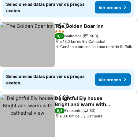
Selecione as datas para ver os preços
Ver preços
exatos.
The Golden Boar Inn
Partilhar
Adicionar aos favoritos
Ver p
3 Estrelas
8,3
Muito boa
500
a 15.0 km de Ely Cathedral
Cenário pitoresco na zona rural de Suffolk
Ve
Selecione as datas para ver os preços
Ver preços
exatos.
Delightful Ely house
Partilhar
Adicionar aos favoritos
Bright and warm with
cathedral view
Ver preços
9,5
Excelente
53
a 0.6 km de Ely Cathedral