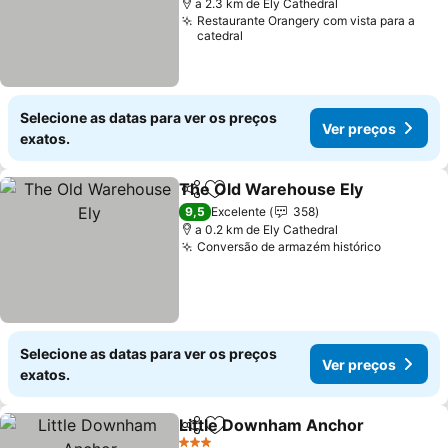
a 2.3 km de Ely Cathedral
Restaurante Orangery com vista para a
catedral
Selecione as datas para ver os preços
Ver preços
exatos.
The Old Warehouse Ely
Partilhar
Adicionar aos favoritos
Ve
9,5
Excelente
358
a 0.2 km de Ely Cathedral
Conversão de armazém histórico
Ver preç
Selecione as datas para ver os preços
Ver preços
exatos.
Little Downham Anchor
Partilhar
Adicionar aos favoritos
Ve