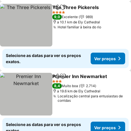
The Three Pickerels
Partilhar
Adicionar aos favoritos
Ver p
4 Estrelas
9,0
Excelente
989
a 10.1 km de Ely Cathedral
Hotel familiar à beira do rio
Ver preços
Selecione as datas para ver os preços
Ver preços
exatos.
Premier Inn Newmarket
Partilhar
Adicionar aos favoritos
Ve
3 Estrelas
8,4
Muito boa
2.714
a 19.6 km de Ely Cathedral
Localização central para entusiastas de
corridas
Selecione as datas para ver os preços
Ver preços
exatos.