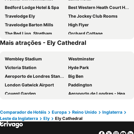
Bedford Lodge Hotel & Spa
Best Western Heath Court Hotel
Travelodge Ely
The Jockey Club Rooms
Travelodge Barton Mills
High Flyer
The Red Lion, Stretham
Orchard Cottage
Mais atrações - Ely Cathedral
Narrowboat Puzzle
Wembley Stadium
Westminster
Victoria Station
Hyde Park
Aeroporto de Londres Stansted
Big Ben
London Gatwick Airport
Paddington
Covent Garden
Aeroporto de Londres - Heathrow
Liverpool Street Station
Soho
Kings Cross
Metrô de Londres
Comparador de Hotéis
Europa
Reino Unido
Inglaterra
Leste da Inglaterra
Ely
Ely Cathedral
Paddington Station
Piccadilly Circus
Kensington
South Kensington
Facebook
Twitter
Insta
Yo