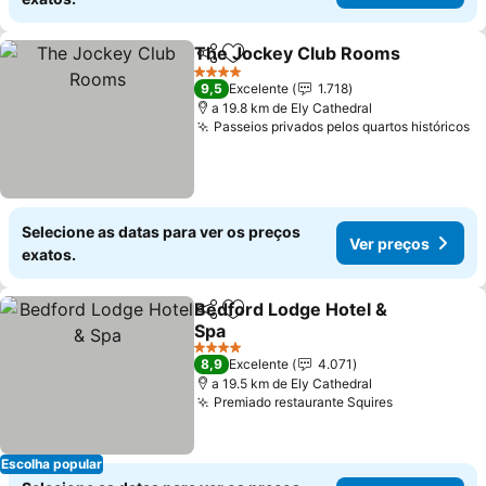
The Jockey Club Rooms
Partilhar
Adicionar aos favoritos
V
4 Estrelas
9,5
Excelente
1.718
a 19.8 km de Ely Cathedral
Passeios privados pelos quartos históricos
V
Selecione as datas para ver os preços
Ver preços
exatos.
Bedford Lodge Hotel &
Partilhar
Adicionar aos favoritos
Spa
Ver preços
4 Estrelas
8,9
Excelente
4.071
a 19.5 km de Ely Cathedral
Premiado restaurante Squires
Ver preços
Escolha popular