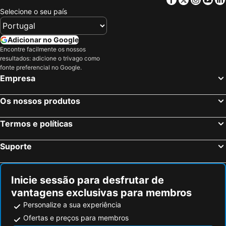
Camden Town
The O2 Arena
Selecione o seu país
Victoria
Grosvenor Victoria Casino
Picadilly Circus Station
London Luton Airport
Adicionar no Google
Wembley
Palácio de Buckingham
Encontre facilmente os nossos
resultados: adicione o trivago como
ExCeL
Notting Hill
fonte preferencial no Google.
Empresa
Trafalgar Square
London Bridge
Tower Bridge
Oxford Street
Os nossos produtos
St Pancras Station
Passeando a Pé em Londres
King's Cross Station
Tottenham Hotspur Stadium
Termos e políticas
Waterloo Station
Bloomsbury
Suporte
Aeroporto da Cidade de Londres
Stratford Station
Earls Court
Tottenham
Inicie sessão para desfrutar de
Marylebone
Bayswater
vantagens exclusivas para membros
Russell Square
British Airways London Eye
Personalize a sua experiência
Battersea
Mayfair
Ofertas e preços para membros
Museu Britânico
St Mary de Castro