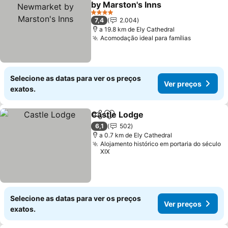
by Marston's Inns
Ver preços
4 Estrelas
7,4
2.004
a 19.8 km de Ely Cathedral
Acomodação ideal para famílias
Ver preço
Selecione as datas para ver os preços
Ver preços
exatos.
Castle Lodge
Partilhar
Adicionar aos favoritos
Ver preços
6,1
502
a 0.7 km de Ely Cathedral
Alojamento histórico em portaria do século
XIX
Selecione as datas para ver os preços
Ver preços
exatos.