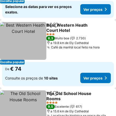
Escolha popular
Selecione as datas para ver os preços
Ver preços
exatos.
Best Western Heath
Partilhar
Adicionar aos favoritos
Court Hotel
Ver preços
3 Estrelas
8,3
Muito boa
2.730
a 19.8 km de Ely Cathedral
Café da manhã local feito na hora
Ver pre
Escolha popular
€ 74
De
Consulte os preços de
10 sites
Ver preços
The Old School House
Partilhar
Adicionar aos favoritos
Rooms
Ver preços
4 Estrelas
9,5
Excelente
617
a 15.6 km de Ely Cathedral
Localização histórica na praça da vila