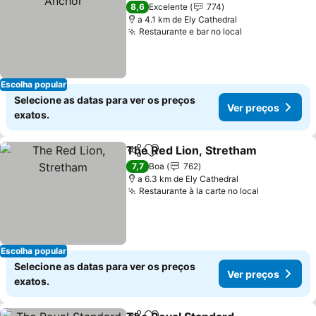
3 Estrelas
8,6
Excelente
774
a 4.1 km de Ely Cathedral
Restaurante e bar no local
Ver preços
Escolha popular
Selecione as datas para ver os preços
Ver preços
exatos.
The Red Lion, Stretham
Partilhar
Adicionar aos favoritos
Ve
7,7
Boa
762
a 6.3 km de Ely Cathedral
Restaurante à la carte no local
Ver preço
Escolha popular
Selecione as datas para ver os preços
Ver preços
exatos.