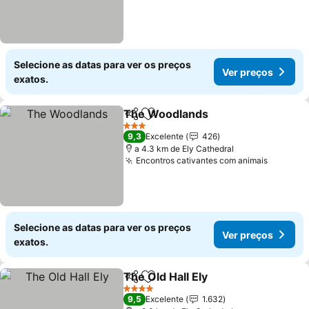
Selecione as datas para ver os preços
Ver preços
exatos.
The Woodlands
Partilhar
Adicionar aos favoritos
Ver preços
3 Estrelas
9,3
Excelente
426
a 4.3 km de Ely Cathedral
Encontros cativantes com animais
Ver pre
Selecione as datas para ver os preços
Ver preços
exatos.
The Old Hall Ely
Partilhar
Adicionar aos favoritos
Ver preços
4 Estrelas
9,5
Excelente
1.632