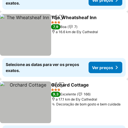
Ver preços
exatos.
The Wheatsheaf Inn
Partilhar
Adicionar aos favoritos
Ver p
3 Estrelas
7,9
Boa
7
a 16.6 km de Ely Cathedral
Selecione as datas para ver os preços
Ver preços
exatos.
Orchard Cottage
Partilhar
Adicionar aos favoritos
Ver preço
3 Estrelas
9,3
Excelente
166
a 17.1 km de Ely Cathedral
Decoração de bom gosto e bem cuidada
Ver