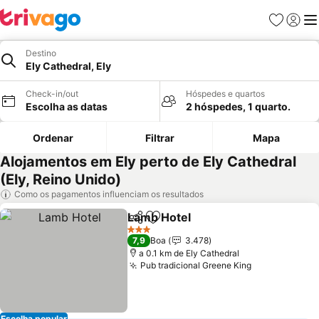
Favoritos
Iniciar
Me
Destino
Ely Cathedral, Ely
Check-in/out
Hóspedes e quartos
Escolha as datas
2 hóspedes, 1 quarto.
Ordenar
Filtrar
Mapa
Alojamentos em Ely perto de Ely Cathedral
(Ely, Reino Unido)
Como os pagamentos influenciam os resultados
Lamb Hotel
Partilhar
Adicionar aos favoritos
Ver preços
3 Estrelas
7,9
Boa
3.478
a 0.1 km de Ely Cathedral
Pub tradicional Greene King
Ver preços
Escolha popular