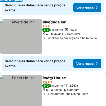
Selecione as datas para ver os preços
Ver preços
exatos.
Riverside Inn
Partilhar
Adicionar aos favoritos
Ver preços
3 Estrelas
8,8
Excelente
1.575
a 0.6 km de Ely Cathedral
Localização privilegiada à beira do rio
Ver 
Selecione as datas para ver os preços
Ver preços
exatos.
Poets House
Partilhar
Adicionar aos favoritos
Ver preços
4 Estrelas
9,0
Excelente
2.563
a 0.3 km de Ely Cathedral
O restaurante The Dining Room
Ver preço