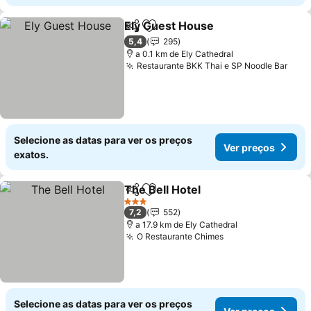
Ely Guest House
Partilhar
Adicionar aos favoritos
Ver preço
5,4
295
a 0.1 km de Ely Cathedral
Restaurante BKK Thai e SP Noodle Bar
Ver 
Selecione as datas para ver os preços
Ver preços
exatos.
The Bell Hotel
Partilhar
Adicionar aos favoritos
Ver preços
3 Estrelas
7,2
552
a 17.9 km de Ely Cathedral
O Restaurante Chimes
Ver preços
Selecione as datas para ver os preços