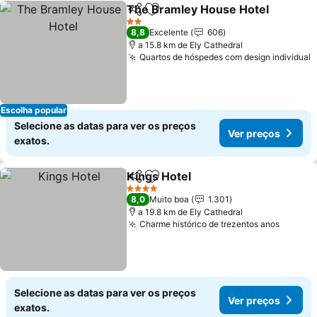
The Bramley House Hotel
Partilhar
Adicionar aos favoritos
2 Estrelas
8,8
Excelente
606
a 15.8 km de Ely Cathedral
Quartos de hóspedes com design individual
V
Escolha popular
Selecione as datas para ver os preços
Ver preços
exatos.
Kings Hotel
Partilhar
Adicionar aos favoritos
Ver preços
4 Estrelas
8,0
Muito boa
1.301
a 19.8 km de Ely Cathedral
Charme histórico de trezentos anos
Ver pr
Selecione as datas para ver os preços
Ver preços
exatos.