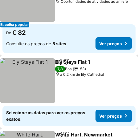
Oportunidades de atividades ao ar livre
Ver 
Escolha popular
€ 82
De
Consulte os preços de
5 sites
Ver preços
Ely Stays Flat 1
Partilhar
Adicionar aos favoritos
Ver preços
7,8
Boa
53
a 0.2 km de Ely Cathedral
Selecione as datas para ver os preços
Ver preços
exatos.
White Hart, Newmarket
Partilhar
Adicionar aos favoritos