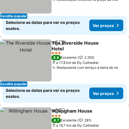
Ver 
Escolha popular
Selecione as datas para ver os preços
Ver preços
exatos.
The Riverside House
Partilhar
Adicionar aos favoritos
Hotel
Ver preços
3 Estrelas
8,8
Excelente
2.262
a 17.8 km de Ely Cathedral
Restaurante com terraço à beira do rio
Ver 
Escolha popular
Selecione as datas para ver os preços
Ver preços
exatos.
Willingham House
Partilhar
Adicionar aos favoritos
Ver pre
3 Estrelas
8,7
Excelente
281
a 16.7 km de Ely Cathedral