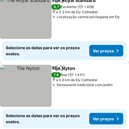
The Royal Standard
Partilhar
Adicionar aos favoritos
Ver pr
8,7
Excelente
1.458
a 0.3 km de Ely Cathedral
Localização central privilegiada em Ely
Ver 
Selecione as datas para ver os preços
Ver preços
exatos.
The Nyton
Partilhar
Adicionar aos favoritos
Ver preços
7,6
Boa
1.431
a 0.6 km de Ely Cathedral
Restaurante tradicional com jardim
Ver pre
Selecione as datas para ver os preços
Ver preços
exatos.