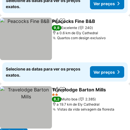
Selecione as datas para ver os preços
Ver preços
exatos.
Peacocks Fine B&B
Partilhar
Adicionar aos favoritos
Ver pr
9,8
Excelente
240
a 0.6 km de Ely Cathedral
Quartos com design exclusivo
Ver preços
Selecione as datas para ver os preços
Ver preços
exatos.
Travelodge Barton Mills
Partilhar
Adicionar aos favoritos
Ve
2 Estrelas
8,2
Muito boa
2.385
a 19.7 km de Ely Cathedral
Vistas da vida selvagem da floresta
Ver pr