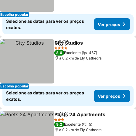
Escolha popular
Selecione as datas para ver os preços
Ver preços
exatos.
City Studios
Partilhar
Adicionar aos favoritos
Ver preços
4 Estrelas
8,6
Excelente
437
a 0.2 km de Ely Cathedral
Escolha popular
Selecione as datas para ver os preços
Ver preços
exatos.
Poets 24 Apartments
Partilhar
Adicionar aos favoritos
Ver 
3 Estrelas
9,2
Excelente
5
a 0.2 km de Ely Cathedral