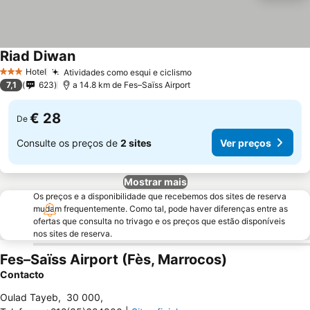
Riad Diwan
Ver preços
Hotel
Atividades como esqui e ciclismo
Ver preços
3 Estrelas
7,1
623
a 14.8 km de Fes–Saïss Airport
€ 28
De
Consulte os preços de
2 sites
Ver preços
Mostrar mais
Os preços e a disponibilidade que recebemos dos sites de reserva
mudam frequentemente. Como tal, pode haver diferenças entre as
ofertas que consulta no trivago e os preços que estão disponíveis
nos sites de reserva.
Fes–Saïss Airport (Fès, Marrocos)
Contacto
Oulad Tayeb
,
30 000
,