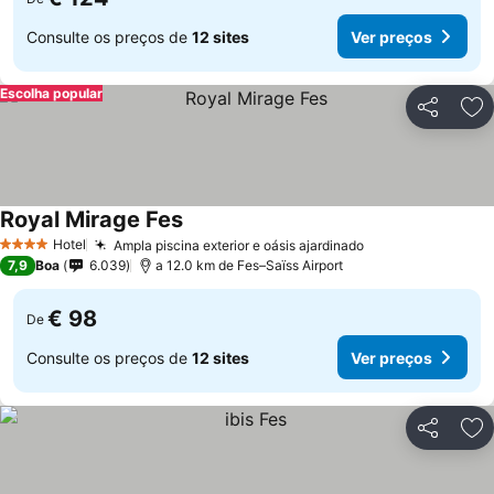
Consulte os preços de
12 sites
Ver preços
Escolha popular
Partilhar
Ad
Royal Mirage Fes
Ver preços
Hotel
Ampla piscina exterior e oásis ajardinado
Ver preços
4 Estrelas
7,9
Boa
6.039
a 12.0 km de Fes–Saïss Airport
€ 98
De
Consulte os preços de
12 sites
Ver preços
Partilhar
Ad