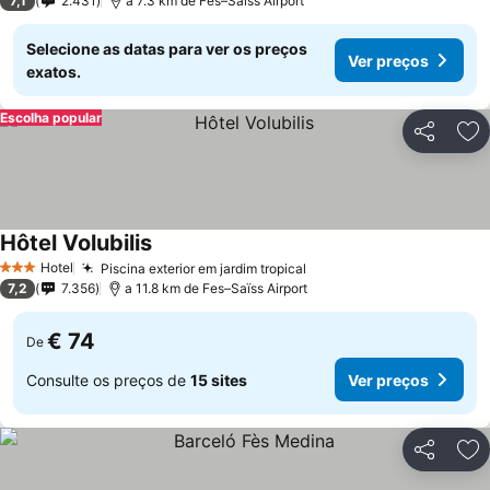
7,1
2.431
a 7.3 km de Fes–Saïss Airport
Selecione as datas para ver os preços
Ver preços
exatos.
Escolha popular
Partilhar
Ad
Hôtel Volubilis
Ver preços
Hotel
Piscina exterior em jardim tropical
Ver preços
3 Estrelas
7,2
7.356
a 11.8 km de Fes–Saïss Airport
€ 74
De
Consulte os preços de
15 sites
Ver preços
Partilhar
Ad