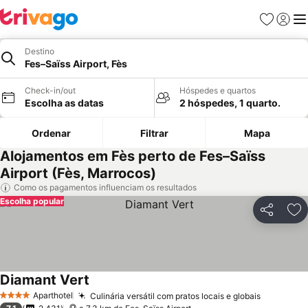
Favoritos
Iniciar
Me
Destino
Fes–Saïss Airport, Fès
Check-in/out
Hóspedes e quartos
Escolha as datas
2 hóspedes, 1 quarto.
Ordenar
Filtrar
Mapa
Alojamentos em Fès perto de Fes–Saïss
Airport (Fès, Marrocos)
Como os pagamentos influenciam os resultados
Escolha popular
Partilhar
Ad
Diamant Vert
Ver preços
Aparthotel
Culinária versátil com pratos locais e globais
Ver preç
4 Estrelas