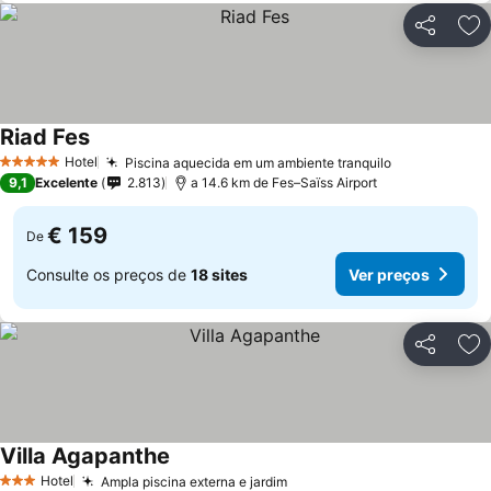
Partilhar
Ad
Riad Fes
Ver preços
Hotel
Piscina aquecida em um ambiente tranquilo
Ver preços
5 Estrelas
9,1
Excelente
2.813
a 14.6 km de Fes–Saïss Airport
€ 159
De
Consulte os preços de
18 sites
Ver preços
Partilhar
Ad
Villa Agapanthe
Ver preços
Hotel
Ampla piscina externa e jardim
Ver preços
3 Estrelas