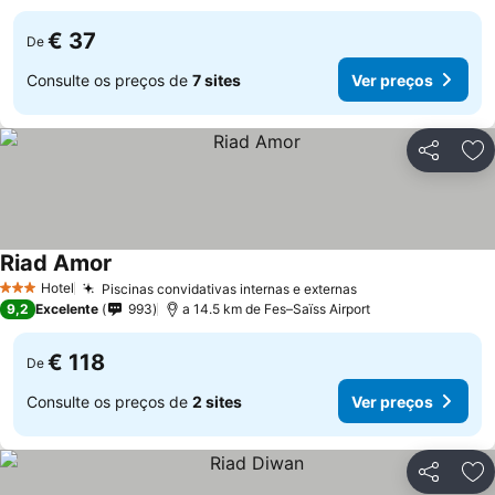
€ 37
De
Consulte os preços de
7 sites
Ver preços
Partilhar
Ad
Riad Amor
Ver preços
Hotel
Piscinas convidativas internas e externas
Ver preços
3 Estrelas
9,2
Excelente
993
a 14.5 km de Fes–Saïss Airport
€ 118
De
Consulte os preços de
2 sites
Ver preços
Partilhar
Ad