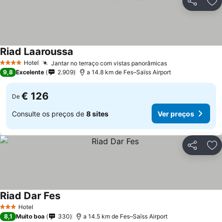
Partilhar
Ad
Riad Laaroussa
Ver preços
Hotel
Jantar no terraço com vistas panorâmicas
Ver preços
4 Estrelas
9,8
Excelente
2.909
a 14.8 km de Fes–Saïss Airport
€ 126
De
Consulte os preços de
8 sites
Ver preços
Partilhar
Ad
Riad Dar Fes
Ver preços
Hotel
3 Estrelas
8,1
Muito boa
330
a 14.5 km de Fes–Saïss Airport