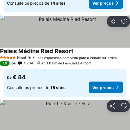
Consulte os preços de
14 sites
Ver preços
Partilhar
Ad
Palais Médina Riad Resort
Ver preços
Hotel
Suítes espaçosas com vista para a cidade ou jardim
Ver p
5 Estrelas
7,9
Boa
4.704
a 13.0 km de Fes–Saïss Airport
€ 84
De
Consulte os preços de
15 sites
Ver preços
Partilhar
Ad