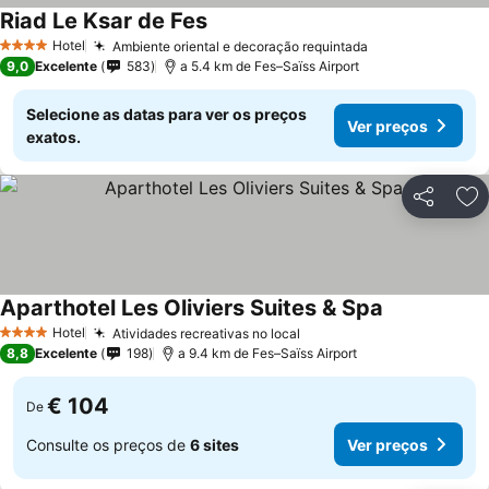
Riad Le Ksar de Fes
Ver preços
Hotel
Ambiente oriental e decoração requintada
Ver preços
4 Estrelas
9,0
Excelente
583
a 5.4 km de Fes–Saïss Airport
Selecione as datas para ver os preços
Ver preços
exatos.
Partilhar
Ad
Aparthotel Les Oliviers Suites & Spa
Ver preços
Hotel
Atividades recreativas no local
Ver preços
4 Estrelas
8,8
Excelente
198
a 9.4 km de Fes–Saïss Airport
€ 104
De
Consulte os preços de
6 sites
Ver preços