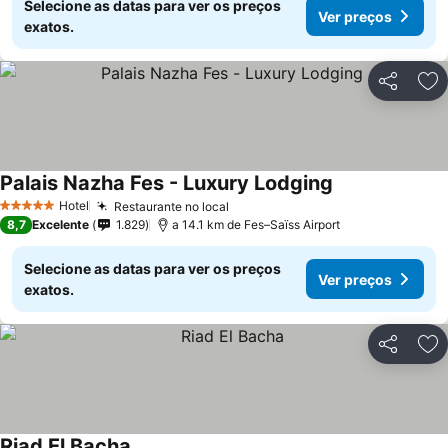
Selecione as datas para ver os preços
Ver preços
exatos.
Partilhar
Ad
Palais Nazha Fes - Luxury Lodging
Ver preços
Hotel
Restaurante no local
Ver preços
5 Estrelas
8,7
Excelente
1.829
a 14.1 km de Fes–Saïss Airport
Selecione as datas para ver os preços
Ver preços
exatos.
Partilhar
Ad
Riad El Bacha