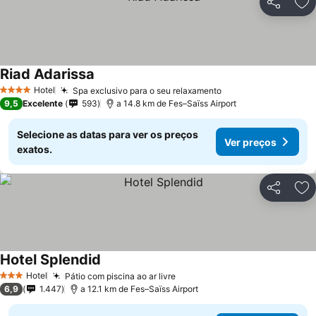
Partilhar
Ad
Riad Adarissa
Ver preços
Hotel
Spa exclusivo para o seu relaxamento
Ver preços
4 Estrelas
9,5
Excelente
593
a 14.8 km de Fes–Saïss Airport
Selecione as datas para ver os preços
Ver preços
exatos.
Partilhar
Ad
Hotel Splendid
Ver preços
Hotel
Pátio com piscina ao ar livre
Ver preços
3 Estrelas
6,9
1.447
a 12.1 km de Fes–Saïss Airport