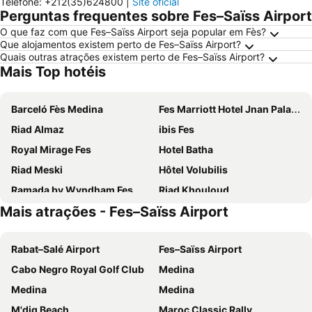
Telefone
:
+212(35)624800
|
Site oficial
Perguntas frequentes sobre Fes–Saïss Airport
O que faz com que Fes–Saïss Airport seja popular em Fès?
Que alojamentos existem perto de Fes–Saïss Airport?
Quais outras atrações existem perto de Fes–Saïss Airport?
Mais Top hotéis
Barceló Fès Medina
Fes Marriott Hotel Jnan Palace
Riad Almaz
ibis Fes
Royal Mirage Fes
Hotel Batha
Riad Meski
Hôtel Volubilis
Ramada by Wyndham Fes
Riad Khouloud
Mais atrações - Fes–Saïss Airport
Riad Amor
Dar Mfaddel
Hotel Sahrai
Palais Médina Riad Resort
Rabat–Salé Airport
Fes–Saïss Airport
Riad Marjana Suites & Spa
Riad Fez Yamanda
Cabo Negro Royal Golf Club
Medina
Riad Braya
Riad Diwan
Medina
Medina
Asswar Al Madina
Riad Jamaï
M'diq Beach
Maroc Classic Rally
Riad Damia Suite & Spa
MIA Urban Fès