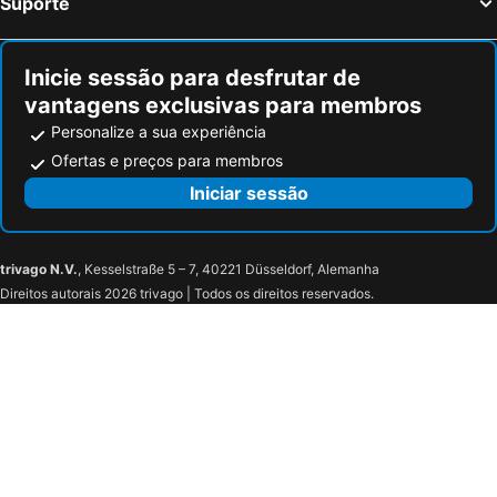
Suporte
Chellah Necropolis
Hotel Splendid
Zahrat Al Jabal
Hôtel Wassim
Menzeh Zalagh City Center
Inicie sessão para desfrutar de
Hotel Sofia
Menzeh Zalagh 2Boutique Hôtel & Sky
vantagens exclusivas para membros
Hotel De La Paix
Golden Tulip Tghat F?s
Personalize a sua experiência
Dar Karaz
Riad Youssef
Ofertas e preços para membros
Résidence Hôtelière Rim Aquatique
Dar Bensouda
Iniciar sessão
Riad El Yacout
Riad Jnane Medina
Dar Tazi - Medina View
trivago N.V.
, Kesselstraße 5 – 7, 40221 Düsseldorf, Alemanha
Direitos autorais 2026 trivago | Todos os direitos reservados.