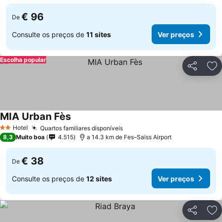
€ 96
De
Consulte os preços de
11 sites
Ver preços
Escolha popular
Partilhar
Ad
MIA Urban Fès
Ver preços
Hotel
Quartos familiares disponíveis
Ver preços
2 Estrelas
8,3
Muito boa
4.515
a 14.3 km de Fes–Saïss Airport
€ 38
De
Consulte os preços de
12 sites
Ver preços
Partilhar
Ad