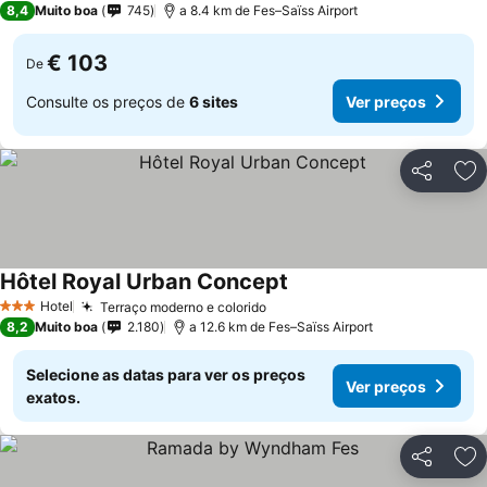
8,4
Muito boa
745
a 8.4 km de Fes–Saïss Airport
€ 103
De
Consulte os preços de
6 sites
Ver preços
Partilhar
Ad
Hôtel Royal Urban Concept
Ver preços
Hotel
Terraço moderno e colorido
Ver preços
3 Estrelas
8,2
Muito boa
2.180
a 12.6 km de Fes–Saïss Airport
Selecione as datas para ver os preços
Ver preços
exatos.
Partilhar
Ad