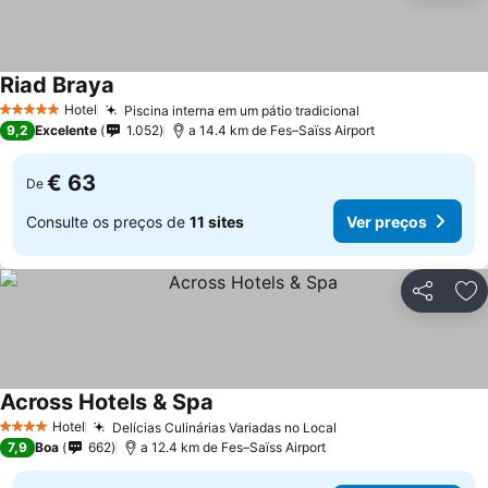
Riad Braya
Ver preços
Hotel
Piscina interna em um pátio tradicional
Ver preços
5 Estrelas
9,2
Excelente
1.052
a 14.4 km de Fes–Saïss Airport
€ 63
De
Consulte os preços de
11 sites
Ver preços
Partilhar
Ad
Across Hotels & Spa
Ver preços
Hotel
Delícias Culinárias Variadas no Local
Ver preços
4 Estrelas
7,9
Boa
662
a 12.4 km de Fes–Saïss Airport