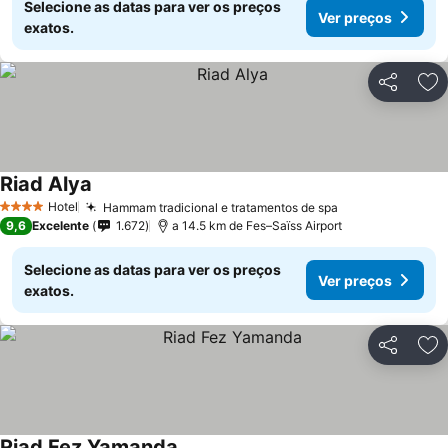
Selecione as datas para ver os preços
Ver preços
exatos.
Partilhar
Ad
Riad Alya
Ver preços
Hotel
Hammam tradicional e tratamentos de spa
Ver preços
4 Estrelas
9,6
Excelente
1.672
a 14.5 km de Fes–Saïss Airport
Selecione as datas para ver os preços
Ver preços
exatos.
Partilhar
Ad
Riad Fez Yamanda