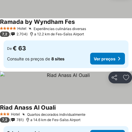
Ramada by Wyndham Fes
Ver preços
Hotel
Experiências culinárias diversas
Ver preços
5 Estrelas
7,2
2.704
a 12.2 km de Fes–Saïss Airport
€ 63
De
Consulte os preços de
8 sites
Ver preços
Partilhar
Ad
Riad Anass Al Ouali
Ver preços
Hotel
Quartos decorados individualmente
Ver preços
3 Estrelas
7,2
781
a 14.6 km de Fes–Saïss Airport