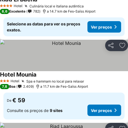
Ver preços
Hotel
Culinária local e italiana autêntica
Ver preços
4 Estrelas
8,6
Excelente
782
a 14.7 km de Fes–Saïss Airport
Selecione as datas para ver os preços
Ver preços
exatos.
Partilhar
Ad
Hotel Mounia
Ver preços
Hotel
Spa e hammam no local para relaxar
Ver preços
3 Estrelas
7,8
Boa
2.409
a 11.7 km de Fes–Saïss Airport
€ 59
De
Consulte os preços de
9 sites
Ver preços