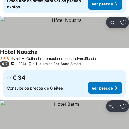
Selecione as datas para ver os preços
Ver preços
exatos.
Partilhar
Ad
Hôtel Nouzha
Ver preços
Hotel
Culinária internacional e local diversificada
Ver preços
3 Estrelas
6,7
1.236
a 11.4 km de Fes–Saïss Airport
€ 34
De
Consulte os preços de
6 sites
Ver preços
Partilhar
Ad