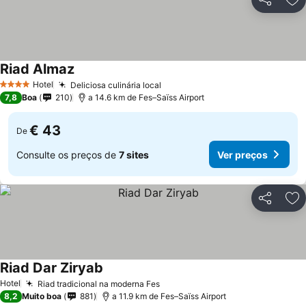
Partilhar
Ad
Riad Almaz
Ver preços
Hotel
Deliciosa culinária local
Ver preços
4 Estrelas
7,8
Boa
210
a 14.6 km de Fes–Saïss Airport
€ 43
De
Consulte os preços de
7 sites
Ver preços
Partilhar
Ad
Riad Dar Ziryab
Ver preços
Hotel
Riad tradicional na moderna Fes
Ver preços
8,2
Muito boa
881
a 11.9 km de Fes–Saïss Airport