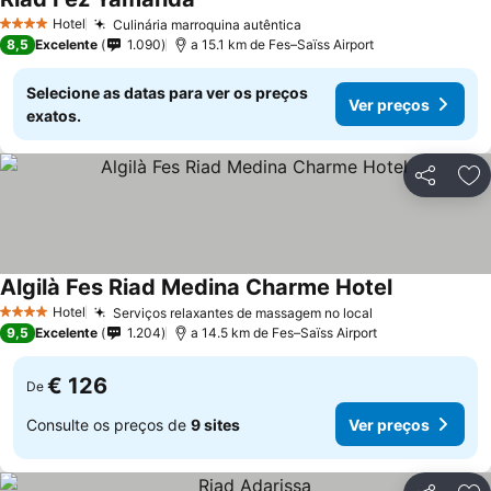
Ver preços
Hotel
Culinária marroquina autêntica
Ver preços
4 Estrelas
8,5
Excelente
1.090
a 15.1 km de Fes–Saïss Airport
Selecione as datas para ver os preços
Ver preços
exatos.
Partilhar
Ad
Algilà Fes Riad Medina Charme Hotel
Ver preços
Hotel
Serviços relaxantes de massagem no local
Ver preços
4 Estrelas
9,5
Excelente
1.204
a 14.5 km de Fes–Saïss Airport
€ 126
De
Consulte os preços de
9 sites
Ver preços