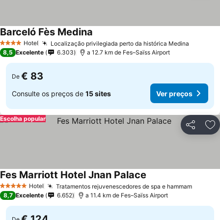
Barceló Fès Medina
Ver preços
Hotel
Localização privilegiada perto da histórica Medina
Ver pre
4 Estrelas
8,5
Excelente
6.303
a 12.7 km de Fes–Saïss Airport
€ 83
De
Consulte os preços de
15 sites
Ver preços
Escolha popular
Partilhar
Ad
Fes Marriott Hotel Jnan Palace
Ver preços
Hotel
Tratamentos rejuvenescedores de spa e hammam
Ver pre
5 Estrelas
8,7
Excelente
6.652
a 11.4 km de Fes–Saïss Airport
€ 124
De