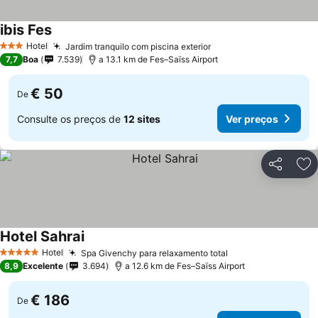
ibis Fes
Ver preços
Hotel
Jardim tranquilo com piscina exterior
Ver preços
3 Estrelas
7,7
Boa
7.539
a 13.1 km de Fes–Saïss Airport
€ 50
De
Consulte os preços de
12 sites
Ver preços
Partilhar
Ad
Hotel Sahrai
Ver preços
Hotel
Spa Givenchy para relaxamento total
Ver preços
5 Estrelas
8,9
Excelente
3.694
a 12.6 km de Fes–Saïss Airport
€ 186
De