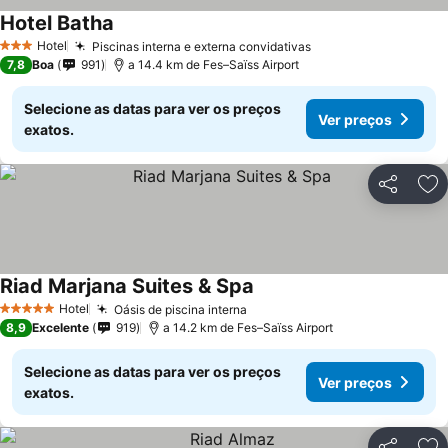
Hotel Batha
Ver preços
Hotel
Piscinas interna e externa convidativas
Ver preços
3 Estrelas
7,8
Boa
991
a 14.4 km de Fes–Saïss Airport
Selecione as datas para ver os preços
Ver preços
exatos.
Partilhar
Ad
Riad Marjana Suites & Spa
Ver preços
Hotel
Oásis de piscina interna
Ver preços
5 Estrelas
8,9
Excelente
919
a 14.2 km de Fes–Saïss Airport
Selecione as datas para ver os preços
Ver preços
exatos.