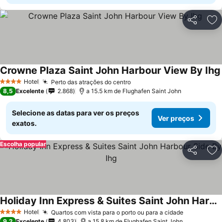
Partilhar
Ad
Crowne Plaza Saint John Harbour View By Ihg
Hotel
Perto das atrações do centro
Ver preços
4 Estrelas
8,5
Excelente
2.868
a 15.5 km de Flughafen Saint John
Selecione as datas para ver os preços
Ver preços
exatos.
Escolha popular
Partilhar
Ad
Holiday Inn Express & Suites Saint John Harbour Side By Ihg
Ver preços
Hotel
Quartos com vista para o porto ou para a cidade
Ver preço
4 Estrelas
9,2
Excelente
4.803
a 15.8 km de Flughafen Saint John