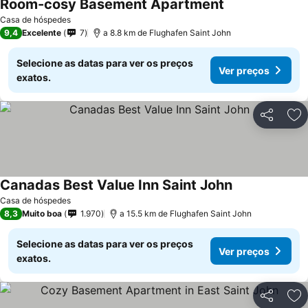
Room-cosy Basement Apartment
Ver preços
Casa de hóspedes
9,4
Excelente
7
a 8.8 km de Flughafen Saint John
Selecione as datas para ver os preços
Ver preços
exatos.
Partilhar
Ad
Canadas Best Value Inn Saint John
Ver preços
Casa de hóspedes
8,3
Muito boa
1.970
a 15.5 km de Flughafen Saint John
Selecione as datas para ver os preços
Ver preços
exatos.
Partilhar
Ad