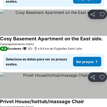
exatos.
Partilhar
Ad
Cosy Basement Apartment on the East side.
Ve
Casa/apartamento inteiro
8,9
Excelente
20
a 8.8 km de Flughafen Saint John
Selecione as datas para ver os preços
Ver preços
exatos.
Partilhar
Ad
Privet House/hottub/massage Chair
Ver preços
Casa/apartamento inteiro