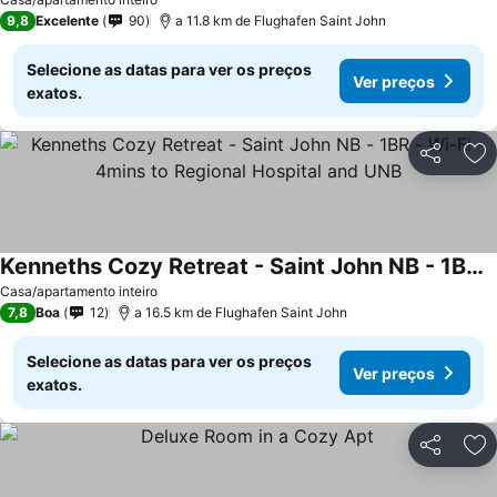
9,8
Excelente
90
a 11.8 km de Flughafen Saint John
Selecione as datas para ver os preços
Ver preços
exatos.
Partilhar
Ad
Kenneths Cozy Retreat - Saint John NB - 1BR - Wi-Fi - 4mins to Regional Hospital and UNB
Ver preços
Casa/apartamento inteiro
7,8
Boa
12
a 16.5 km de Flughafen Saint John
Selecione as datas para ver os preços
Ver preços
exatos.
Partilhar
Ad