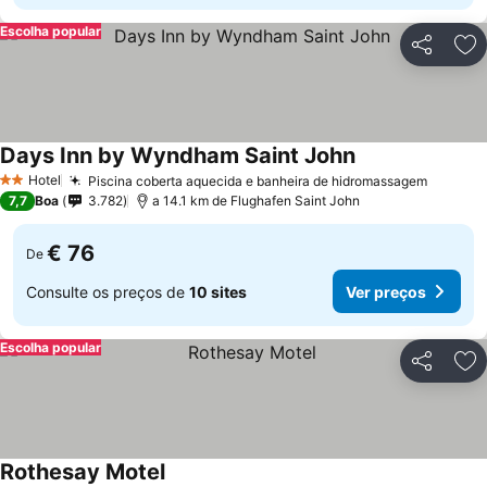
Escolha popular
Partilhar
Ad
Days Inn by Wyndham Saint John
Ver preços
Hotel
Piscina coberta aquecida e banheira de hidromassagem
Ver pr
2 Estrelas
7,7
Boa
3.782
a 14.1 km de Flughafen Saint John
€ 76
De
Consulte os preços de
10 sites
Ver preços
Escolha popular
Partilhar
Ad
Rothesay Motel
Ver preços