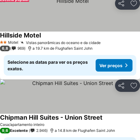
Partilhar
Ad
Hillside Motel
Ver preços
Motel
Vistas panorâmicas do oceano e da cidade
Ver preços
2 Estrelas
6,8
969
a 19.7 km de Flughafen Saint John
Selecione as datas para ver os preços
Ver preços
exatos.
Partilhar
Ad
Chipman Hill Suites - Union Street
Ver preços
Casa/apartamento inteiro
9,6
Excelente
2.946
a 14.8 km de Flughafen Saint John