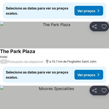
Selecione as datas para ver os preços
Ver preços
exatos.
Partilhar
Ad
The Park Plaza
Ver preços
Hotel
/
a 10.7 km de Flughafen Saint John
Pontuação não disponível
Selecione as datas para ver os preços
Ver preços
exatos.
Partilhar
Ad