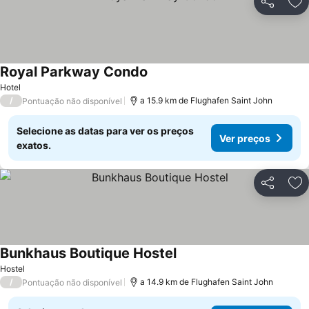
Partilhar
Ad
Royal Parkway Condo
Ver preços
Hotel
/
a 15.9 km de Flughafen Saint John
Pontuação não disponível
Selecione as datas para ver os preços
Ver preços
exatos.
Partilhar
Ad
Bunkhaus Boutique Hostel
Ver preços
Hostel
/
a 14.9 km de Flughafen Saint John
Pontuação não disponível