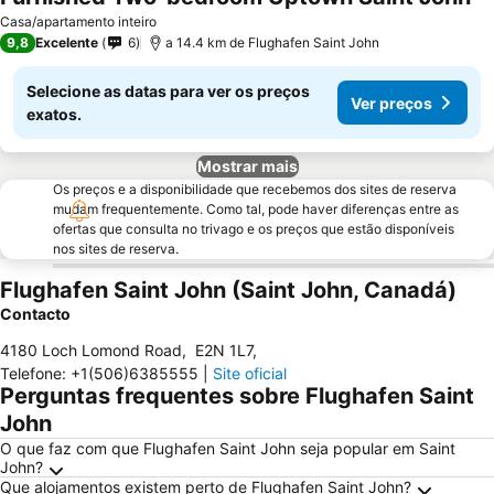
Ve
Casa/apartamento inteiro
9,8
Excelente
6
a 14.4 km de Flughafen Saint John
Selecione as datas para ver os preços
Ver preços
exatos.
Mostrar mais
Os preços e a disponibilidade que recebemos dos sites de reserva
mudam frequentemente. Como tal, pode haver diferenças entre as
ofertas que consulta no trivago e os preços que estão disponíveis
nos sites de reserva.
Flughafen Saint John (Saint John, Canadá)
Contacto
4180 Loch Lomond Road
,
E2N 1L7
,
Telefone
:
+1(506)6385555
|
Site oficial
Perguntas frequentes sobre Flughafen Saint
John
O que faz com que Flughafen Saint John seja popular em Saint
John?
Que alojamentos existem perto de Flughafen Saint John?