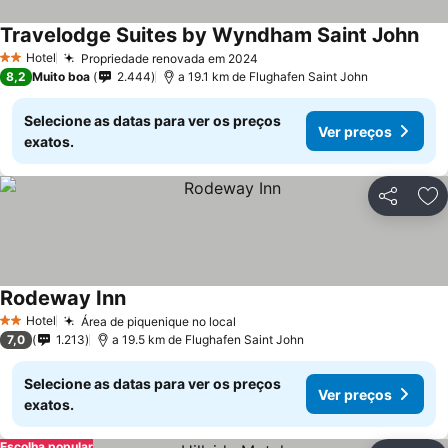
Travelodge Suites by Wyndham Saint John
Ver
Hotel
Propriedade renovada em 2024
Ver preços
2 Estrelas
8,2
Muito boa
2.444
a 19.1 km de Flughafen Saint John
Selecione as datas para ver os preços
Ver preços
exatos.
Partilhar
Ad
Rodeway Inn
Ver preços
Hotel
Área de piquenique no local
Ver preços
2 Estrelas
7,0
1.213
a 19.5 km de Flughafen Saint John
Selecione as datas para ver os preços
Ver preços
exatos.
Escolha popular