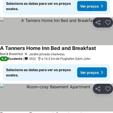
Selecione as datas para ver os preços
Ver preços
exatos.
Partilhar
Ad
A Tanners Home Inn Bed and Breakfast
Ver preç
Bed & Breakfast
Jardim privado charmoso
Ver preços
8,9
Excelente
553
a 14.2 km de Flughafen Saint John
Selecione as datas para ver os preços
Ver preços
exatos.
Partilhar
Ad