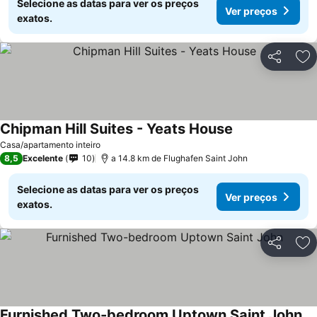
Selecione as datas para ver os preços
Ver preços
exatos.
Partilhar
Ad
Chipman Hill Suites - Yeats House
Ver preços
Casa/apartamento inteiro
8,5
Excelente
10
a 14.8 km de Flughafen Saint John
Selecione as datas para ver os preços
Ver preços
exatos.
Partilhar
Ad
Furnished Two-bedroom Uptown Saint John