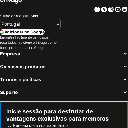
Fredericton Convention Centre
Tim Hortons
Facebook
Twitter
Insta
Yo
St. Anthony's Parish
Devon Park Baptist Church
Selecione o seu país
Historic Garrison District
Kingswood Golf
Fredericton Indoor Pool
Killarney Lake Park Trail
Adicionar no Google
Magic Mountain
Point Pleasant Park
Encontre facilmente os nossos
resultados: adicione o trivago como
Joggins Fossil Cliffs
Swissair Flight 111 Memorial
fonte preferencial no Google.
Empresa
Peggy's Cove Express
Harbourside Market
Hartland Covered Bridge National Historic Site
Arrive In Style
Os nossos produtos
Public Gardens
Halifax Common
Termos e políticas
Suporte
Inicie sessão para desfrutar de
vantagens exclusivas para membros
Personalize a sua experiência