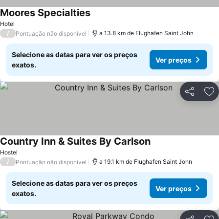
Moores Specialties
Ver preços
Hotel
/
a 13.8 km de Flughafen Saint John
Pontuação não disponível
Selecione as datas para ver os preços
Ver preços
exatos.
Partilhar
Ad
Country Inn & Suites By Carlson
Ver preços
Hostel
/
a 19.1 km de Flughafen Saint John
Pontuação não disponível
Selecione as datas para ver os preços
Ver preços
exatos.