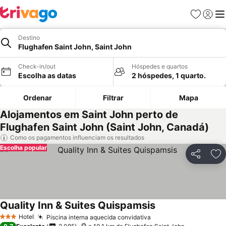
Favoritos
Iniciar
Me
Destino
Flughafen Saint John, Saint John
Check-in/out
Hóspedes e quartos
Escolha as datas
2 hóspedes, 1 quarto.
Ordenar
Filtrar
Mapa
Alojamentos em Saint John perto de
Flughafen Saint John (Saint John, Canadá)
Como os pagamentos influenciam os resultados
Escolha popular
Partilhar
Ad
Quality Inn & Suites Quispamsis
Ver preços
Hotel
Piscina interna aquecida convidativa
Ver preços
3 Estrelas