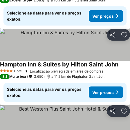
8,7
Excelente
2.085
a 10.1 km de Flughafen Saint John
Selecione as datas para ver os preços
Ver preços
exatos.
Partilhar
Ad
Hampton Inn & Suites by Hilton Saint John
Ver p
Hotel
Localização privilegiada em área de compras
Ver preços
4 Estrelas
8,1
Muito boa
3.650
a 11.2 km de Flughafen Saint John
Selecione as datas para ver os preços
Ver preços
exatos.
Partilhar
Ad