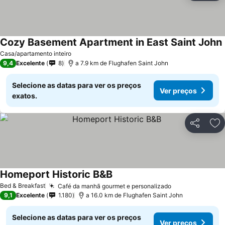
Cozy Basement Apartment in East Saint John
Casa/apartamento inteiro
9,4
Excelente
8
a 7.9 km de Flughafen Saint John
Selecione as datas para ver os preços
Ver preços
exatos.
Partilhar
Ad
Homeport Historic B&B
Ver preços
Bed & Breakfast
Café da manhã gourmet e personalizado
Ver preços
9,1
Excelente
1.180
a 16.0 km de Flughafen Saint John
Selecione as datas para ver os preços
Ver preços