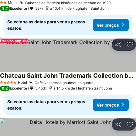
Motel
Cabanas de madeira históricas da década de 1920
Ver preços
2 Estrelas
8,7
Excelente
527
a 10.4 km de Flughafen Saint John
Selecione as datas para ver os preços
Ver preços
exatos.
Escolha popular
Partilhar
Ad
Chateau Saint John Trademark Collection by Wyndham
Ver preços
Hotel
Café Nespresso gourmet no quarto
Ver preços
5 Estrelas
9,2
Excelente
5.453
a 14.5 km de Flughafen Saint John
Selecione as datas para ver os preços
Ver preços
exatos.
Partilhar
Ad