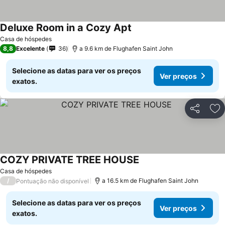
Deluxe Room in a Cozy Apt
Ver preços
Casa de hóspedes
8,8
Excelente
36
a 9.6 km de Flughafen Saint John
Selecione as datas para ver os preços
Ver preços
exatos.
Partilhar
Ad
COZY PRIVATE TREE HOUSE
Ver preços
Casa de hóspedes
/
a 16.5 km de Flughafen Saint John
Pontuação não disponível
Selecione as datas para ver os preços
Ver preços
exatos.