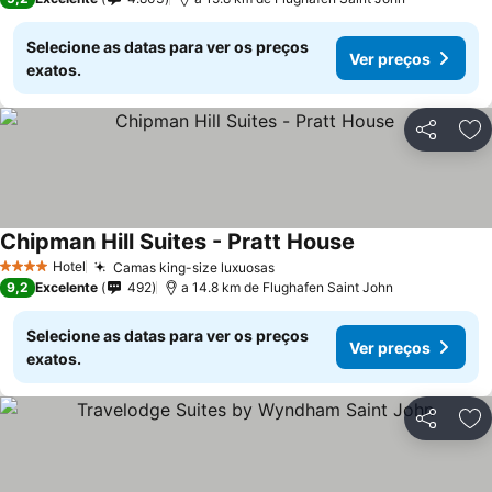
Selecione as datas para ver os preços
Ver preços
exatos.
Partilhar
Ad
Chipman Hill Suites - Pratt House
Ver preços
Hotel
Camas king-size luxuosas
Ver preços
4 Estrelas
9,2
Excelente
492
a 14.8 km de Flughafen Saint John
Selecione as datas para ver os preços
Ver preços
exatos.
Partilhar
Ad