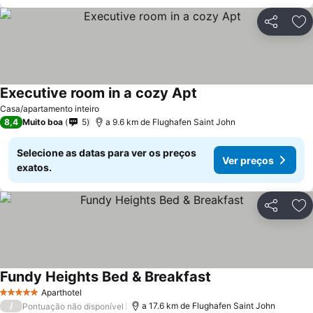
Partilhar
Ad
Executive room in a cozy Apt
Ver preços
Casa/apartamento inteiro
8,4
Muito boa
5
a 9.6 km de Flughafen Saint John
Selecione as datas para ver os preços
Ver preços
exatos.
Partilhar
Ad
Fundy Heights Bed & Breakfast
Ver preços
Aparthotel
5 Estrelas
/
a 17.6 km de Flughafen Saint John
Pontuação não disponível