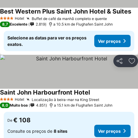
Best Western Plus Saint John Hotel & Suites
Ve
Hotel
Buffet de café da manhã completo e quente
Ver preços
4 Estrelas
8,7
Excelente
2.819
a 10.5 km de Flughafen Saint John
Selecione as datas para ver os preços
Ver preços
exatos.
Partilhar
Ad
Saint John Harbourfront Hotel
Ver preços
Hotel
Localização à beira-mar na King Street
Ver preços
4 Estrelas
8,0
Muito boa
4.851
a 15.1 km de Flughafen Saint John
€ 108
De
Consulte os preços de
8 sites
Ver preços