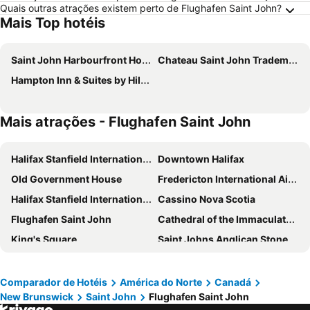
Quais outras atrações existem perto de Flughafen Saint John?
Mais Top hotéis
Saint John Harbourfront Hotel
Chateau Saint John Trademark Collection by Wyndham
Hampton Inn & Suites by Hilton Saint John
Mais atrações - Flughafen Saint John
Halifax Stanfield International Airport
Downtown Halifax
Old Government House
Fredericton International Airport
Halifax Stanfield International Airport
Cassino Nova Scotia
Flughafen Saint John
Cathedral of the Immaculate Conception
King's Square
Saint Johns Anglican Stone Church National Historic Site
The Boardwalk and Market Square
Reversing Falls
Fort Anne National Historic Site of Canada
Fundy National Park
Comparador de Hotéis
América do Norte
Canadá
New Brunswick
Saint John
Flughafen Saint John
Digby/Annapolis Regional Airport
Regent Mall