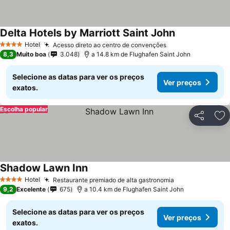
Delta Hotels by Marriott Saint John
Ver preços
Hotel
Acesso direto ao centro de convenções
Ver preços
4 Estrelas
8,3
Muito boa
3.048
a 14.8 km de Flughafen Saint John
Selecione as datas para ver os preços
Ver preços
exatos.
Escolha popular
Partilhar
Ad
Shadow Lawn Inn
Ver preços
Hotel
Restaurante premiado de alta gastronomia
Ver preços
4 Estrelas
9,2
Excelente
675
a 10.4 km de Flughafen Saint John
Selecione as datas para ver os preços
Ver preços
exatos.