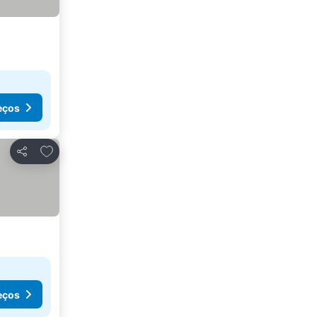
eços
Adicionar aos favoritos
Partilhar
eços