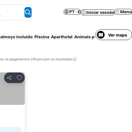
PT · €
Menu
Iniciar sessão
.
Ver mapa
almoço incluído
Piscina
Aparthotel
Animais permitidos
Resort
o os pagamentos influenciam os resultados
Adicionar aos favoritos
Partilhar