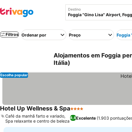
Destino
Filtros
Ordenar por
Preço
Foggia 
Alojamentos em Foggia pert
Itália)
Escolha popular
Hotel Up Wellness & Spa
4 Estrelas
Café da manhã farto e variado,
Excelente
(1.903 pontuaçõe
8,8
Spa relaxante e centro de beleza