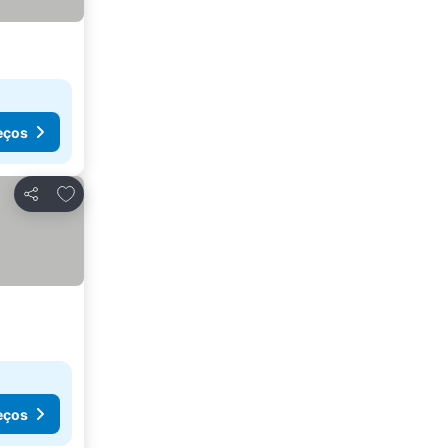
eços
Adicionar aos favoritos
Partilhar
eços