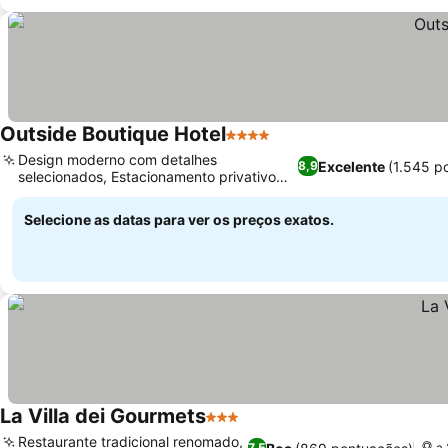
Outside Boutique Hotel
4 Estrelas
Design moderno com detalhes
Excelente
(1.545 p
8,9
selecionados, Estacionamento privativo
seguro para hóspedes
Selecione as datas para ver os preços exatos.
La Villa dei Gourmets
3 Estrelas
Restaurante tradicional renomado,
7,5
a 