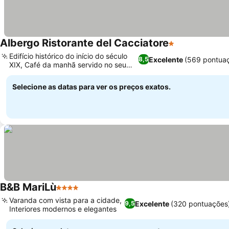
Albergo Ristorante del Cacciatore
1 Estrelas
Edifício histórico do início do século
Excelente
(569 pontua
8,5
XIX, Café da manhã servido no seu
quarto
Selecione as datas para ver os preços exatos.
B&B MariLù
4 Estrelas
Varanda com vista para a cidade,
Excelente
(320 pontuações
9,5
Interiores modernos e elegantes