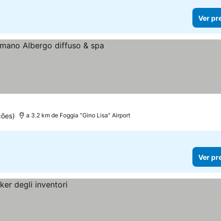
Ver pr
elas
ções)
a 3.2 km de Foggia "Gino Lisa" Airport
Ver pr