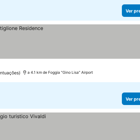
Ver pr
ontuações)
a 4.1 km de Foggia "Gino Lisa" Airport
Ver pr