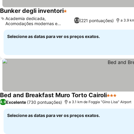
Bunker degli inventori
1 Estrelas
Academia dedicada,
(221 pontuações)
7,3
a 3.9 km
Acomodações modernas e
espaçosas
Selecione as datas para ver os preços exatos.
Bed and Breakfast Muro Torto Cairoli
3 Estrelas
Excelente
(730 pontuações)
8,9
a 3.1 km de Foggia "Gino Lisa" Airport
Selecione as datas para ver os preços exatos.