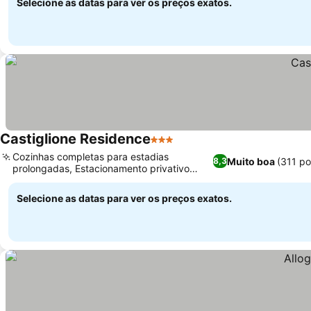
Selecione as datas para ver os preços exatos.
Castiglione Residence
3 Estrelas
Cozinhas completas para estadias
Muito boa
(311 p
8,3
prolongadas, Estacionamento privativo
coberto em garagem
Selecione as datas para ver os preços exatos.