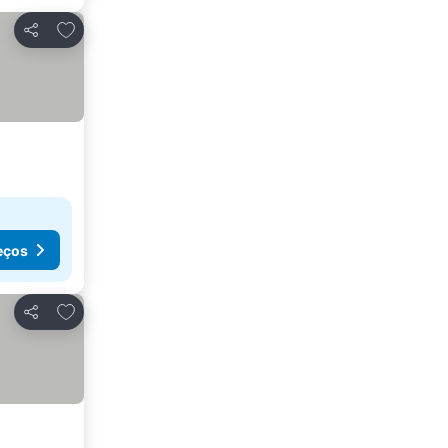
Adicionar aos favoritos
Partilhar
eços
Adicionar aos favoritos
Partilhar