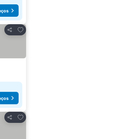
eços
Adicionar aos favoritos
Partilhar
eços
Adicionar aos favoritos
Partilhar