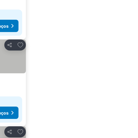
eços
Adicionar aos favoritos
Partilhar
eços
Adicionar aos favoritos
Partilhar