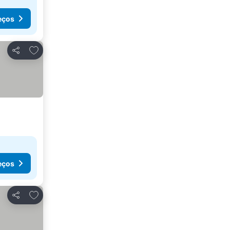
eços
Adicionar aos favoritos
Partilhar
eços
Adicionar aos favoritos
Partilhar