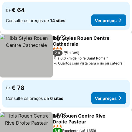
€ 64
De
Consulte os preços de
14 sites
Ver preços
ibis Styles Rouen Centre
Partilhar
Adicionar aos favoritos
Cathedrale
3 Estrelas
7,0
1.385
a 0.6 km de Foire Saint Romain
Quartos com vista para o rio ou catedral
€ 78
De
Consulte os preços de
6 sites
Ver preços
Ibis Rouen Centre Rive
Partilhar
Adicionar aos favoritos
Droite Pasteur
3 Estrelas
8,5
Excelente
1.659