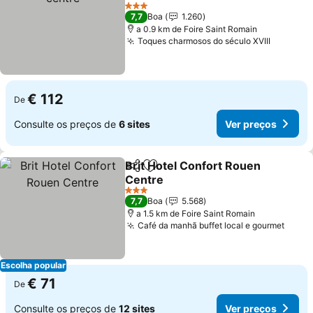
3 Estrelas
7,7
Boa
1.260
a 0.9 km de Foire Saint Romain
Toques charmosos do século XVIII
€ 112
De
Consulte os preços de
6 sites
Ver preços
Brit Hotel Confort Rouen
Partilhar
Adicionar aos favoritos
Centre
3 Estrelas
7,7
Boa
5.568
a 1.5 km de Foire Saint Romain
Café da manhã buffet local e gourmet
Escolha popular
€ 71
De
Consulte os preços de
12 sites
Ver preços