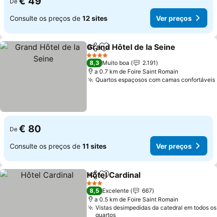
€ 49
De
Consulte os preços de
12 sites
Ver preços
Grand Hôtel de la Seine
Partilhar
Adicionar aos favoritos
4 Estrelas
8,3
Muito boa
2.191
a 0.7 km de Foire Saint Romain
Quartos espaçosos com camas confortáveis
€ 80
De
Consulte os preços de
11 sites
Ver preços
Hôtel Cardinal
Partilhar
Adicionar aos favoritos
3 Estrelas
8,5
Excelente
667
a 0.5 km de Foire Saint Romain
Vistas desimpedidas da catedral em todos os
quartos