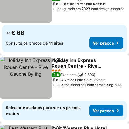
a 1.2 km de Foire Saint Romain
Inaugurado em 2023 com design moderno
€ 68
De
Consulte os preços de
11 sites
Ver preços
Holiday Inn Express
Partilhar
Adicionar aos favoritos
Rouen Centre - Rive
Gauche By Ihg
3 Estrelas
8,8
Excelente
3.600
a 1.4 km de Foire Saint Romain
Quartos modernos com camas king-size
Selecione as datas para ver os preços
Ver preços
exatos.
Best Western Plus Hotel