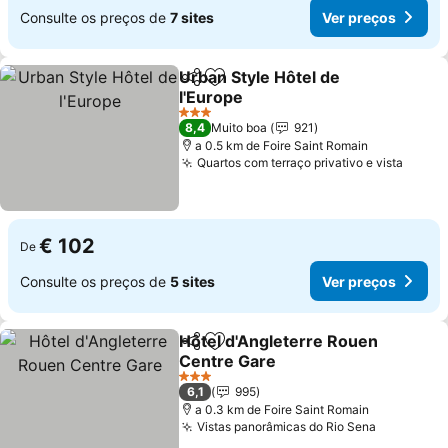
Consulte os preços de
7 sites
Ver preços
Urban Style Hôtel de
Partilhar
Adicionar aos favoritos
l'Europe
3 Estrelas
8,4
Muito boa
921
a 0.5 km de Foire Saint Romain
Quartos com terraço privativo e vista
€ 102
De
Consulte os preços de
5 sites
Ver preços
Hôtel d'Angleterre Rouen
Partilhar
Adicionar aos favoritos
Centre Gare
3 Estrelas
6,1
995
a 0.3 km de Foire Saint Romain
Vistas panorâmicas do Rio Sena