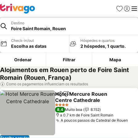
Favoritos
Iniciar
Me
Destino
Foire Saint Romain, Rouen
Check-in/out
Hóspedes e quartos
Escolha as datas
2 hóspedes, 1 quarto.
Ordenar
Filtrar
Mapa
Alojamentos em Rouen perto de Foire Saint
Romain (Rouen, França)
Como os pagamentos influenciam os resultados
Hotel Mercure Rouen
Partilhar
Adicionar aos favoritos
Centre Cathedrale
4 Estrelas
8,4
Muito boa
8.152
a 0.7 km de Foire Saint Romain
A poucos passos da Catedral de Rouen
Escolha popular