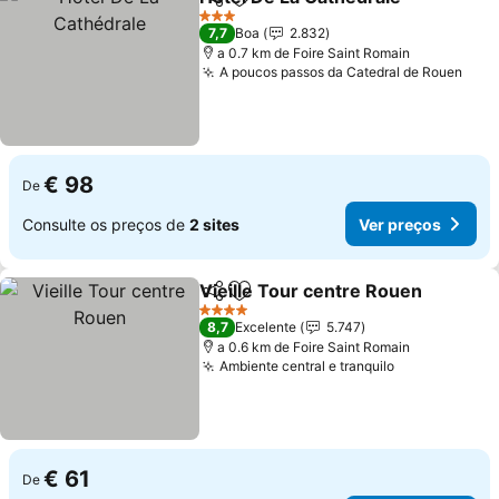
Partilhar
Adicionar aos favoritos
3 Estrelas
7,7
Boa
2.832
a 0.7 km de Foire Saint Romain
A poucos passos da Catedral de Rouen
€ 98
De
Consulte os preços de
2 sites
Ver preços
Vieille Tour centre Rouen
Partilhar
Adicionar aos favoritos
4 Estrelas
8,7
Excelente
5.747
a 0.6 km de Foire Saint Romain
Ambiente central e tranquilo
€ 61
De