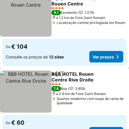
Partilhar
Adicionar aos favoritos
Rouen Centre
4 Estrelas
9,1
Excelente
7.279
a 1.2 km de Foire Saint Romain
Localização central privilegiada em Rouen
€ 104
De
Consulte os preços de
12 sites
Ver preços
B&B HOTEL Rouen
Partilhar
Adicionar aos favoritos
Centre Rive Droite
3 Estrelas
7,8
Boa
3.859
a 0.9 km de Foire Saint Romain
Quartos modernos com roupa de cama de
qualidade
€ 60
De