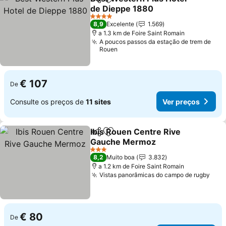
Partilhar
Adicionar aos favoritos
de Dieppe 1880
4 Estrelas
8,9
Excelente
1.569
a 1.3 km de Foire Saint Romain
A poucos passos da estação de trem de
Rouen
€ 107
De
Consulte os preços de
11 sites
Ver preços
Ibis Rouen Centre Rive
Partilhar
Adicionar aos favoritos
Gauche Mermoz
3 Estrelas
8,2
Muito boa
3.832
a 1.2 km de Foire Saint Romain
Vistas panorâmicas do campo de rugby
€ 80
De