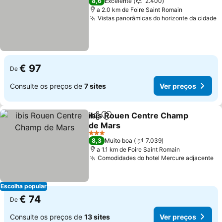
8,6
Excelente
2.400
a 2.0 km de Foire Saint Romain
Vistas panorâmicas do horizonte da cidade
€ 97
De
Consulte os preços de
7 sites
Ver preços
ibis Rouen Centre Champ
Partilhar
Adicionar aos favoritos
de Mars
3 Estrelas
8,3
Muito boa
7.039
a 1.1 km de Foire Saint Romain
Comodidades do hotel Mercure adjacente
Escolha popular
€ 74
De
Consulte os preços de
13 sites
Ver preços