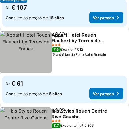
€ 107
De
Consulte os preços de
15 sites
Ver preços
Appart Hotel Rouen
Partilhar
Adicionar aos favoritos
Flaubert by Terres de
France
3 Estrelas
7,9
Boa
1.012
a 0.9 km de Foire Saint Romain
€ 61
De
Consulte os preços de
5 sites
Ver preços
Ibis Styles Rouen Centre
Partilhar
Adicionar aos favoritos
Rive Gauche
3 Estrelas
8,7
Excelente
2.806