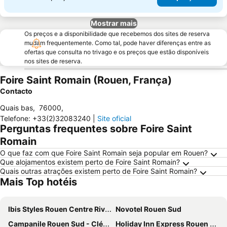
Mostrar mais
Os preços e a disponibilidade que recebemos dos sites de reserva
mudam frequentemente. Como tal, pode haver diferenças entre as
ofertas que consulta no trivago e os preços que estão disponíveis
nos sites de reserva.
Foire Saint Romain (Rouen, França)
Contacto
Quais bas
,
76000
,
Telefone
:
+33(2)32083240
|
Site oficial
Perguntas frequentes sobre Foire Saint
Romain
O que faz com que Foire Saint Romain seja popular em Rouen?
Que alojamentos existem perto de Foire Saint Romain?
Quais outras atrações existem perto de Foire Saint Romain?
Mais Top hotéis
Ibis Styles Rouen Centre Rive Gauche
Novotel Rouen Sud
Campanile Rouen Sud - Cléon Elbeuf
Holiday Inn Express Rouen Centre - Rive Gauche By Ihg