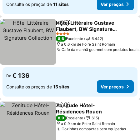
Consulte os preços de
11 sites
Ver preços
Hôtel Littéraire Gustave
Partilhar
Adicionar aos favoritos
Flaubert, BW Signature
Collection
4 Estrelas
8,6
Excelente
6.442
a 0.6 km de Foire Saint Romain
Café da manhã gourmet com produtos locais
€ 136
De
Consulte os preços de
15 sites
Ver preços
Zenitude Hôtel-
Partilhar
Adicionar aos favoritos
Résidences Rouen
8,9
Excelente
615
a 0.9 km de Foire Saint Romain
Cozinhas compactas bem equipadas