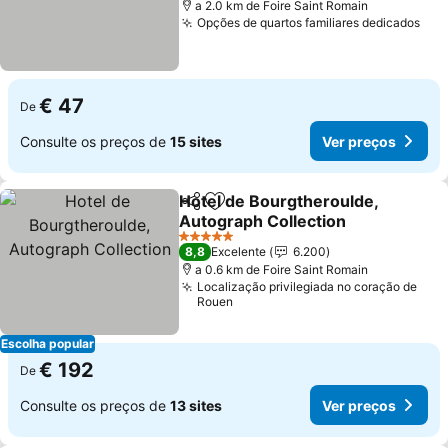
a 2.0 km de Foire Saint Romain
Opções de quartos familiares dedicados
€ 47
De
Consulte os preços de
15 sites
Ver preços
Hotel de Bourgtheroulde,
Partilhar
Adicionar aos favoritos
Autograph Collection
5 Estrelas
8,8
Excelente
6.200
a 0.6 km de Foire Saint Romain
Localização privilegiada no coração de
Rouen
Escolha popular
€ 192
De
Consulte os preços de
13 sites
Ver preços