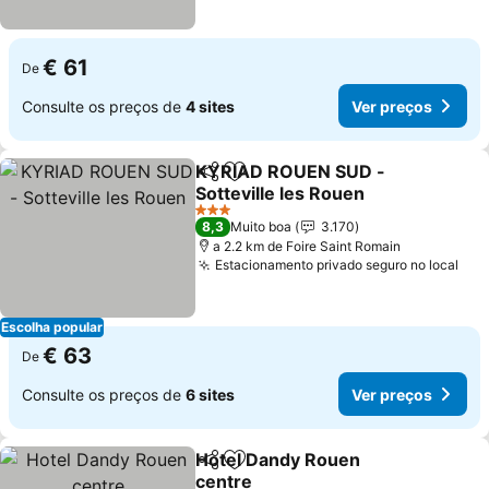
€ 61
De
Consulte os preços de
4 sites
Ver preços
KYRIAD ROUEN SUD -
Partilhar
Adicionar aos favoritos
Sotteville les Rouen
3 Estrelas
8,3
Muito boa
3.170
a 2.2 km de Foire Saint Romain
Estacionamento privado seguro no local
Escolha popular
€ 63
De
Consulte os preços de
6 sites
Ver preços
Hotel Dandy Rouen
Partilhar
Adicionar aos favoritos
centre