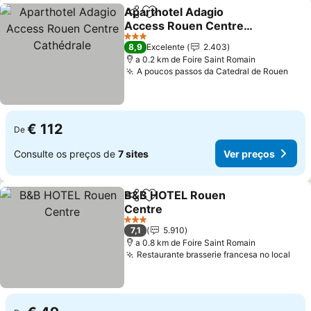
Aparthotel Adagio
Partilhar
Adicionar aos favoritos
Access Rouen Centre
Cathédrale
3 Estrelas
8,9
Excelente
2.403
a 0.2 km de Foire Saint Romain
A poucos passos da Catedral de Rouen
€ 112
De
Consulte os preços de
7 sites
Ver preços
B&B HOTEL Rouen
Partilhar
Adicionar aos favoritos
Centre
3 Estrelas
7,1
5.910
a 0.8 km de Foire Saint Romain
Restaurante brasserie francesa no local