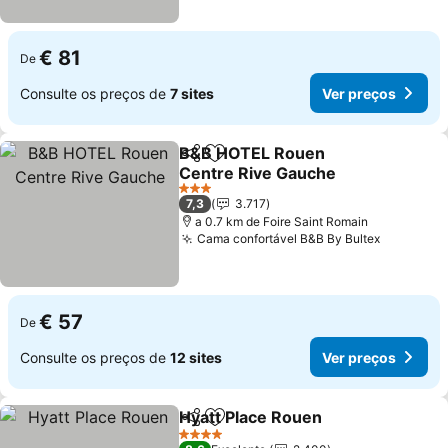
€ 81
De
Consulte os preços de
7 sites
Ver preços
B&B HOTEL Rouen
Partilhar
Adicionar aos favoritos
Centre Rive Gauche
3 Estrelas
7,3
3.717
a 0.7 km de Foire Saint Romain
Cama confortável B&B By Bultex
€ 57
De
Consulte os preços de
12 sites
Ver preços
Hyatt Place Rouen
Partilhar
Adicionar aos favoritos
4 Estrelas