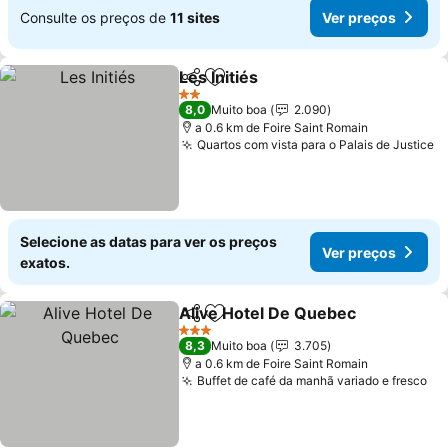
Consulte os preços de
11 sites
Ver preços
Les Initiés
Partilhar
Adicionar aos favoritos
2 Estrelas
8,0
Muito boa
2.090
a 0.6 km de Foire Saint Romain
Quartos com vista para o Palais de Justice
Selecione as datas para ver os preços
Ver preços
exatos.
Alive Hotel De Quebec
Partilhar
Adicionar aos favoritos
3 Estrelas
8,3
Muito boa
3.705
a 0.6 km de Foire Saint Romain
Buffet de café da manhã variado e fresco