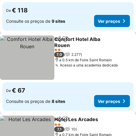
€ 118
De
Consulte os preços de
9 sites
Ver preços
Comfort Hotel Alba
Partilhar
Adicionar aos favoritos
Rouen
2 Estrelas
7,0
2.277
a 0.5 km de Foire Saint Romain
Acesso a uma academia dedicada
€ 67
De
Consulte os preços de
8 sites
Ver preços
Hotel Les Arcades
Partilhar
Adicionar aos favoritos
2 Estrelas
7,1
10
a 0.7 km de Foire Saint Romain