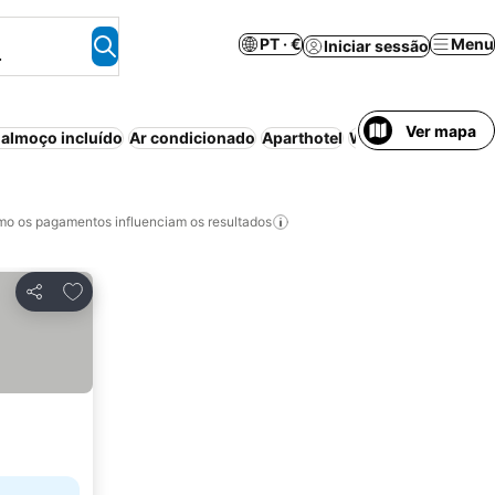
PT · €
Menu
Iniciar sessão
.
Ver mapa
almoço incluído
Ar condicionado
Aparthotel
Wi-fi
Banheira de
o os pagamentos influenciam os resultados
Adicionar aos favoritos
Partilhar