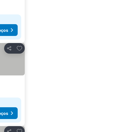
eços
Adicionar aos favoritos
Partilhar
eços
Adicionar aos favoritos