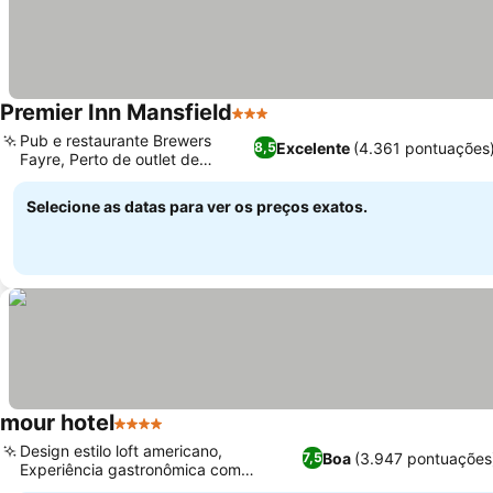
Premier Inn Mansfield
3 Estrelas
Pub e restaurante Brewers
Excelente
(4.361 pontuações
8,5
Fayre, Perto de outlet de
designers
Selecione as datas para ver os preços exatos.
mour hotel
4 Estrelas
Design estilo loft americano,
Boa
(3.947 pontuações
7,5
Experiência gastronômica com
produtos locais