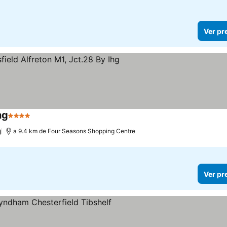
Ver pr
hg
4 Estrelas
)
a 9.4 km de Four Seasons Shopping Centre
Ver pr