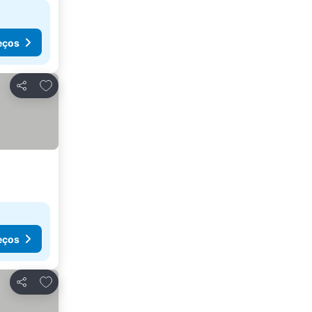
eços
Adicionar aos favoritos
Partilhar
eços
Adicionar aos favoritos
Partilhar