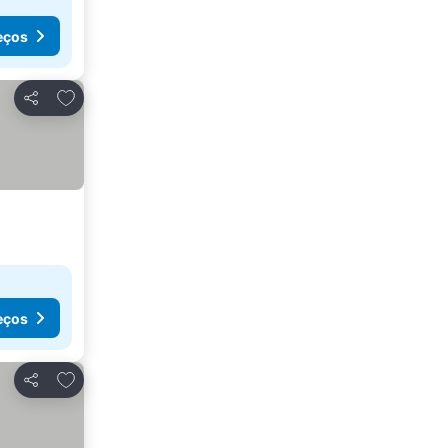
eços
Adicionar aos favoritos
Partilhar
eços
Adicionar aos favoritos
Partilhar