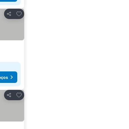
Adicionar aos favoritos
Partilhar
eços
Adicionar aos favoritos
Partilhar