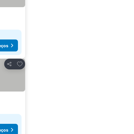
eços
Adicionar aos favoritos
Partilhar
eços