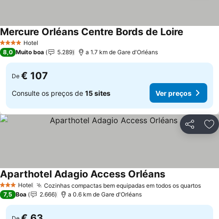
Mercure Orléans Centre Bords de Loire
Hotel
4 Estrelas
8,0
Muito boa
5.289
a 1.7 km de Gare d'Orléans
€ 107
De
Consulte os preços de
15 sites
Ver preços
Partilhar
Ad
Aparthotel Adagio Access Orléans
Hotel
Cozinhas compactas bem equipadas em todos os quartos
3 Estrelas
7,5
Boa
2.666
a 0.6 km de Gare d'Orléans
€ 63
De