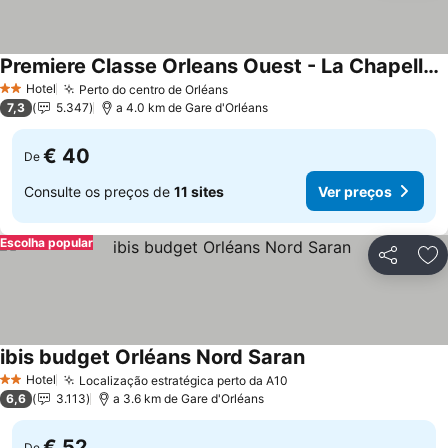
Premiere Classe Orleans Ouest - La Chapelle St Mesmin
Hotel
Perto do centro de Orléans
2 Estrelas
7,3
5.347
a 4.0 km de Gare d'Orléans
€ 40
De
Consulte os preços de
11 sites
Ver preços
Escolha popular
Partilhar
Ad
ibis budget Orléans Nord Saran
Hotel
Localização estratégica perto da A10
2 Estrelas
6,6
3.113
a 3.6 km de Gare d'Orléans
€ 52
De