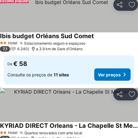
Escolha popular
Partilhar
Ad
Ibis budget Orléans Sud Comet
Hotel
Estacionamento seguro e espaçoso
2 Estrelas
7,1
6.340
a 3.9 km de Gare d'Orléans
€ 58
De
Consulte os preços de
11 sites
Ver preços
Partilhar
Ad
KYRIAD DIRECT Orleans - La Chapelle St Mesmin
Hotel
Quartos renovados com arte local
2 Estrelas