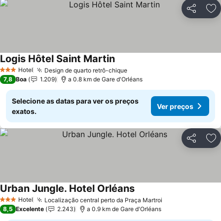
Partilhar
Ad
Logis Hôtel Saint Martin
Hotel
Design de quarto retrô-chique
3 Estrelas
7,8
Boa
1.209
a 0.8 km de Gare d'Orléans
Selecione as datas para ver os preços
Ver preços
exatos.
Partilhar
Ad
Urban Jungle. Hotel Orléans
Hotel
Localização central perto da Praça Martroi
3 Estrelas
8,5
Excelente
2.243
a 0.9 km de Gare d'Orléans