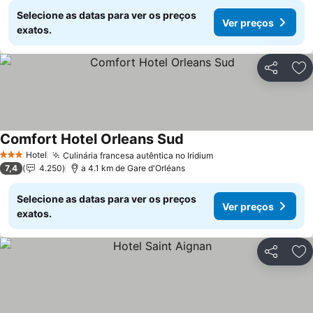
Selecione as datas para ver os preços
Ver preços
exatos.
Partilhar
Ad
Comfort Hotel Orleans Sud
Hotel
Culinária francesa autêntica no Iridium
3 Estrelas
7,4
4.250
a 4.1 km de Gare d'Orléans
Selecione as datas para ver os preços
Ver preços
exatos.
Partilhar
Ad