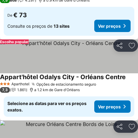
7,5
Boa
4.297
a 0.9 km de Gare d'Orléans
€ 73
De
Consulte os preços de
13 sites
Ver preços
Escolha popular
Partilhar
Ad
Appart'hôtel Odalys City - Orléans Centre
Aparthotel
Opções de estacionamento seguro
3 Estrelas
7,3
1.861
a 1.2 km de Gare d'Orléans
Selecione as datas para ver os preços
Ver preços
exatos.
Partilhar
Ad