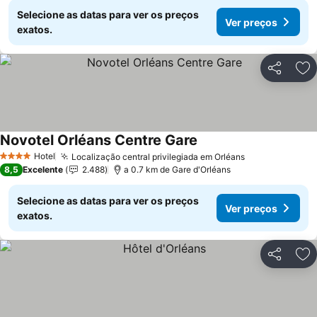
Selecione as datas para ver os preços
Ver preços
exatos.
Partilhar
Ad
Novotel Orléans Centre Gare
Hotel
Localização central privilegiada em Orléans
4 Estrelas
8,5
Excelente
2.488
a 0.7 km de Gare d'Orléans
Selecione as datas para ver os preços
Ver preços
exatos.
Partilhar
Ad