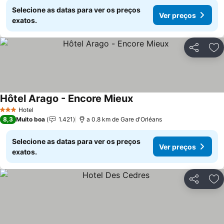
Selecione as datas para ver os preços
Ver preços
exatos.
Partilhar
Ad
Hôtel Arago - Encore Mieux
Hotel
3 Estrelas
8,3
Muito boa
1.421
a 0.8 km de Gare d'Orléans
Selecione as datas para ver os preços
Ver preços
exatos.
Partilhar
Ad