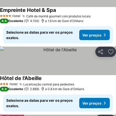
Empreinte Hotel & Spa
Hotel
Café da manhã gourmet com produtos locais
4 Estrelas
8,6
Excelente
4.154
a 1.6 km de Gare d'Orléans
Selecione as datas para ver os preços
Ver preços
exatos.
Partilhar
Ad
Hôtel de l'Abeille
Hotel
Localização central para pedestres
3 Estrelas
8,9
Excelente
2.889
a 0.8 km de Gare d'Orléans
Selecione as datas para ver os preços
Ver preços
exatos.