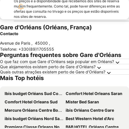
Os preços e a disponibilidade que recebemos dos sites de reserva
mudam frequentemente. Como tal, pode haver diferenças entre as
ofertas que consulta no trivago e os preços que estão disponíveis
nos sites de reserva.
Gare d'Orléans (Orléans, França)
Contacto
Avenue de Paris
,
45000
,
Telefone
:
+330(89)1705555
Perguntas frequentes sobre Gare d'Orléans
O que faz com que Gare d'Orléans seja popular em Orléans?
Que alojamentos existem perto de Gare d'Orléans?
Quais outras atrações existem perto de Gare d'Orléans?
Mais Top hotéis
Ibis budget Orléans Sud Comet
Comfort Hotel Orleans Saran
Comfort Hotel Orleans Sud
Mister Bed Saran
Mercure Orléans Centre Bords de Loire
ibis Orléans Centre Gare
ibis budget Orléans Nord Saran
Best Western Hotel d'Arc
Premiere Classe Orleans Nord - Saran
B&B HOTEL Orléans Centre Foch