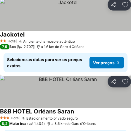
Partilhar
Ad
Jackotel
Hotel
Ambiente charmoso e autêntico
2 Estrelas
7,5
Boa
2.707
a 1.6 km de Gare d'Orléans
Selecione as datas para ver os preços
Ver preços
exatos.
Partilhar
Ad
B&B HOTEL Orléans Saran
Hotel
Estacionamento privado seguro
3 Estrelas
8,2
Muito boa
1.404
a 3.6 km de Gare d'Orléans