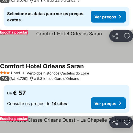
7,4
5.074
a 4.3 km de Gare d'Orléans
Selecione as datas para ver os preços
Ver preços
exatos.
Escolha popular
Partilhar
Ad
Comfort Hotel Orleans Saran
Hotel
Perto dos históricos Castelos do Loire
3 Estrelas
7,0
4.729
a 5.3 km de Gare d'Orléans
€ 57
De
Consulte os preços de
14 sites
Ver preços
Escolha popular
Partilhar
Ad