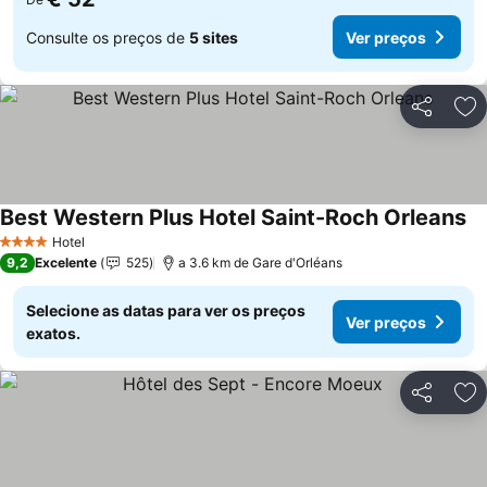
Consulte os preços de
5 sites
Ver preços
Partilhar
Ad
Best Western Plus Hotel Saint-Roch Orleans
Hotel
4 Estrelas
9,2
Excelente
525
a 3.6 km de Gare d'Orléans
Selecione as datas para ver os preços
Ver preços
exatos.
Partilhar
Ad