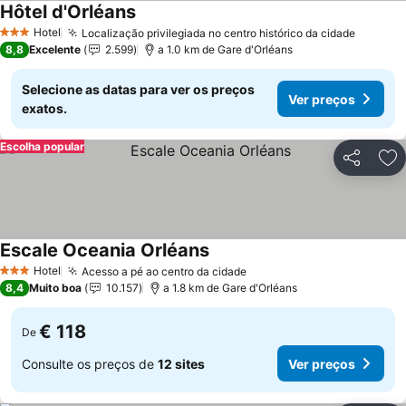
Hôtel d'Orléans
Hotel
Localização privilegiada no centro histórico da cidade
3 Estrelas
8,8
Excelente
2.599
a 1.0 km de Gare d'Orléans
Selecione as datas para ver os preços
Ver preços
exatos.
Escolha popular
Partilhar
Ad
Escale Oceania Orléans
Hotel
Acesso a pé ao centro da cidade
3 Estrelas
8,4
Muito boa
10.157
a 1.8 km de Gare d'Orléans
€ 118
De
Consulte os preços de
12 sites
Ver preços