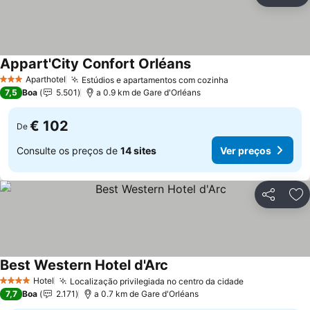
Ad
Appart'City Confort Orléans
Aparthotel
Estúdios e apartamentos com cozinha
3 Estrelas
7,5
Boa
5.501
a 0.9 km de Gare d'Orléans
€ 102
De
Consulte os preços de
14 sites
Ver preços
Partilhar
Ad
Best Western Hotel d'Arc
Hotel
Localização privilegiada no centro da cidade
4 Estrelas
7,7
Boa
2.171
a 0.7 km de Gare d'Orléans