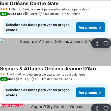
ibis Orléans Centre Gare
Hotel
Café da manhã para madrugadores a partir das 4h
3 Estrelas
8,1
Muito boa
1.912
a 0.5 km de Gare d'Orléans
Selecione as datas para ver os preços
Ver preços
exatos.
Partilhar
Ad
Séjours & Affaires Orléans Jeanne D'Arc
Aparthotel
Vida em estilo apartamento com quitinetes
2 Estrelas
7,5
Boa
2.047
a 1.3 km de Gare d'Orléans
Selecione as datas para ver os preços
Ver preços
exatos.
Escolha popular
Partilhar