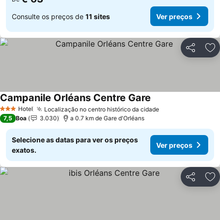
Consulte os preços de
11 sites
Ver preços
Partilhar
Ad
Campanile Orléans Centre Gare
Hotel
Localização no centro histórico da cidade
3 Estrelas
7,5
Boa
3.030
a 0.7 km de Gare d'Orléans
Selecione as datas para ver os preços
Ver preços
exatos.
Partilhar
Ad