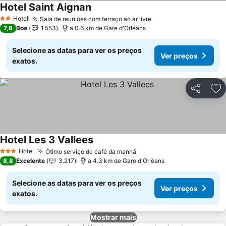
Hotel Saint Aignan
Hotel
Sala de reuniões com terraço ao ar livre
2 Estrelas
7,8
Boa
1.553
a 0.6 km de Gare d'Orléans
Selecione as datas para ver os preços
Ver preços
exatos.
Partilhar
Ad
Hotel Les 3 Vallees
Hotel
Ótimo serviço de café da manhã
3 Estrelas
8,8
Excelente
3.217
a 4.3 km de Gare d'Orléans
Selecione as datas para ver os preços
Ver preços
exatos.
Mostrar mais