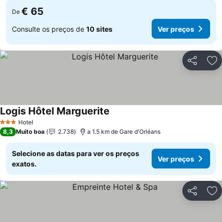
€ 65
De
Consulte os preços de
10 sites
Ver preços
Partilhar
Ad
Logis Hôtel Marguerite
Hotel
3 Estrelas
8,3
Muito boa
2.738
a 1.5 km de Gare d'Orléans
Selecione as datas para ver os preços
Ver preços
exatos.
Partilhar
Ad