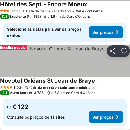
Hôtel des Sept - Encore Moeux
Hotel
Café da manhã variado tipo buffet e continental
3 Estrelas
8,5
Excelente
685
a 1.6 km de Gare d'Orléans
Selecione as datas para ver os preços
Ver preços
exatos.
Escolha popular
Partilhar
Ad
Novotel Orléans St Jean de Braye
Hotel
Café da manhã variado com produtos locais
4 Estrelas
8,1
Muito boa
3.735
a 6.3 km de Gare d'Orléans
€ 122
De
Consulte os preços de
11 sites
Ver preços