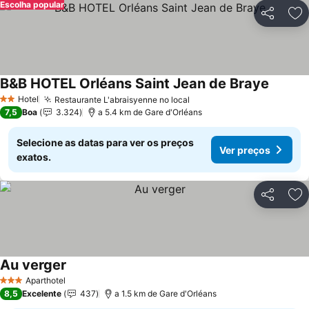
Escolha popular
Partilhar
Ad
B&B HOTEL Orléans Saint Jean de Braye
Hotel
Restaurante L'abraisyenne no local
2 Estrelas
7,5
Boa
3.324
a 5.4 km de Gare d'Orléans
Selecione as datas para ver os preços
Ver preços
exatos.
Partilhar
Ad
Au verger
Aparthotel
3 Estrelas
8,5
Excelente
437
a 1.5 km de Gare d'Orléans