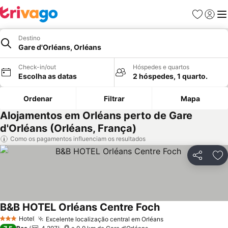
Favoritos
Iniciar
Me
Destino
Gare d'Orléans, Orléans
Check-in/out
Hóspedes e quartos
Escolha as datas
2 hóspedes, 1 quarto.
Ordenar
Filtrar
Mapa
Alojamentos em Orléans perto de Gare
d'Orléans (Orléans, França)
Como os pagamentos influenciam os resultados
Partilhar
Ad
B&B HOTEL Orléans Centre Foch
Hotel
Excelente localização central em Orléans
3 Estrelas