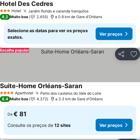
Hotel Des Cedres
Hotel
Jardim florido e varanda tranquilos
3 Estrelas
8,2
Muito boa
2.455
a 0.9 km de Gare d'Orléans
Selecione as datas para ver os preços
Ver preços
exatos.
Escolha popular
Partilhar
Ad
Suite-Home Orléans-Saran
Aparthotel
Perto dos castelos do Vale do Loire
4 Estrelas
8,4
Muito boa
4.372
a 3.3 km de Gare d'Orléans
€ 81
De
Consulte os preços de
12 sites
Ver preços