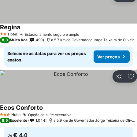
Regina
Ver preços
Hotel
Estacionamento seguro e amplo
Ver preços
2 Estrelas
8,3
Muito boa
490
a 5.7 km de Governador Jorge Teixeira de Oliveira I
Selecione as datas para ver os preços
Ver preços
exatos.
Partilhar
Ad
Ecos Conforto
Ver preços
Hotel
Opção de suíte executiva
Ver preços
3 Estrelas
8,5
Excelente
1.044
a 5.9 km de Governador Jorge Teixeira de Oliveira
€ 44
De