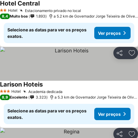
Hotel Central
Ver preços
Hotel
Estacionamento privado no local
Ver preços
2 Estrelas
8,4
Muito boa
1.893
a 5.2 km de Governador Jorge Teixeira de Oliveira
Selecione as datas para ver os preços
Ver preços
exatos.
Partilhar
Ad
Larison Hoteis
Ver preços
Hotel
Academia dedicada
Ver preços
3 Estrelas
8,9
Excelente
3.323
a 5.3 km de Governador Jorge Teixeira de Oliveira
Selecione as datas para ver os preços
Ver preços
exatos.
Partilhar
Ad