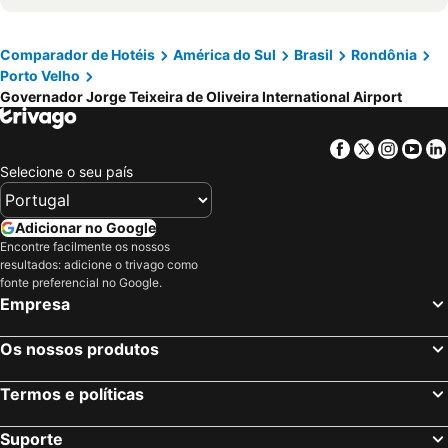
Flamboyant Suite Hotel
Samir Hotel Business
Comparador de Hotéis
América do Sul
Brasil
Rondônia
Rede Andrade Aquarius
Hotel Porto Amazônia
Porto Velho
Engenheiros Hotel
SAMIR HOTEL COMFORT
Governador Jorge Teixeira de Oliveira International Airport
Rondon Palace Hotel
Marrocos
Forest Hotel
Hotel Rio Madeira
Facebook
Twitter
Insta
Yo
Selecione o seu país
Adicionar no Google
Encontre facilmente os nossos
resultados: adicione o trivago como
fonte preferencial no Google.
Empresa
Os nossos produtos
Termos e políticas
Suporte