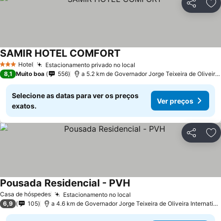
Partilhar
Ad
SAMIR HOTEL COMFORT
Ver preços
Hotel
Estacionamento privado no local
Ver preços
3 Estrelas
8,1
Muito boa
556
a 5.2 km de Governador Jorge Teixeira de Oliveira I
Selecione as datas para ver os preços
Ver preços
exatos.
Partilhar
Ad
Pousada Residencial - PVH
Ver preços
Casa de hóspedes
Estacionamento no local
Ver preços
6,9
105
a 4.6 km de Governador Jorge Teixeira de Oliveira Internationa