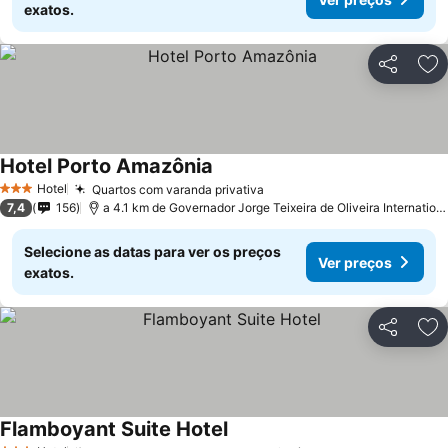
exatos.
Partilhar
Ad
Hotel Porto Amazônia
Ver preços
Hotel
Quartos com varanda privativa
Ver preços
3 Estrelas
7,4
156
a 4.1 km de Governador Jorge Teixeira de Oliveira Internationa
Selecione as datas para ver os preços
Ver preços
exatos.
Partilhar
Ad
Flamboyant Suite Hotel
Ver preços