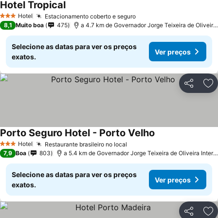
Hotel Tropical
Ver preços
Hotel
Estacionamento coberto e seguro
Ver preços
3 Estrelas
8,1
Muito boa
475
a 4.7 km de Governador Jorge Teixeira de Oliveira I
Selecione as datas para ver os preços
Ver preços
exatos.
Partilhar
Ad
Porto Seguro Hotel - Porto Velho
Ver preços
Hotel
Restaurante brasileiro no local
Ver preços
3 Estrelas
7,9
Boa
803
a 5.4 km de Governador Jorge Teixeira de Oliveira Interna
Selecione as datas para ver os preços
Ver preços
exatos.
Partilhar
Ad