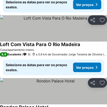
Selecione as datas para ver os preços
Ver preços
exatos.
Partilhar
Ad
Loft Com Vista Para O Rio Madeira
Ver preços
Casa/apartamento inteiro
8,6
Excelente
5
a 5.6 km de Governador Jorge Teixeira de Oliveira Inte
Selecione as datas para ver os preços
Ver preços
exatos.
Partilhar
Ad