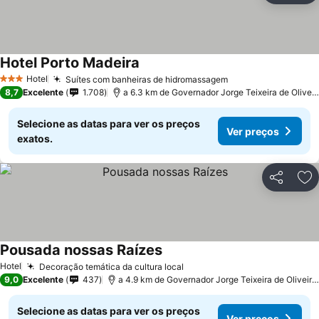
Hotel Porto Madeira
Ver preços
Hotel
Suítes com banheiras de hidromassagem
Ver preços
3 Estrelas
8,7
Excelente
1.708
a 6.3 km de Governador Jorge Teixeira de Oliveira
Selecione as datas para ver os preços
Ver preços
exatos.
Partilhar
Ad
Pousada nossas Raízes
Ver preços
Hotel
Decoração temática da cultura local
Ver preços
9,0
Excelente
437
a 4.9 km de Governador Jorge Teixeira de Oliveira I
Selecione as datas para ver os preços
Ver preços