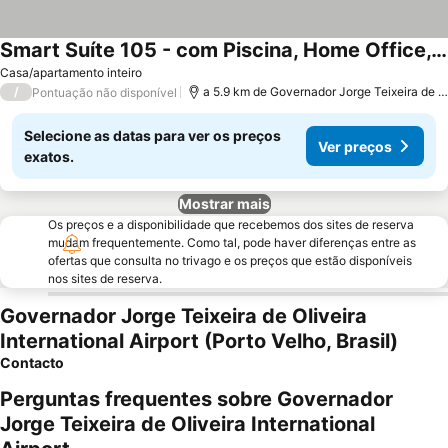
Smart Suíte 105 - com Piscina, Home Office, Ar-condicionado, WiFi prox shopping
Ver preços
Casa/apartamento inteiro
/
a 5.9 km de Governador Jorge Teixeira de Oli
Pontuação não disponível
Selecione as datas para ver os preços
Ver preços
exatos.
Mostrar mais
Os preços e a disponibilidade que recebemos dos sites de reserva
mudam frequentemente. Como tal, pode haver diferenças entre as
ofertas que consulta no trivago e os preços que estão disponíveis
nos sites de reserva.
Governador Jorge Teixeira de Oliveira
International Airport (Porto Velho, Brasil)
Contacto
Perguntas frequentes sobre Governador
Jorge Teixeira de Oliveira International