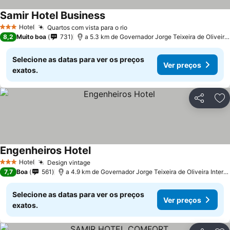
Samir Hotel Business
Ver preços
Hotel
Quartos com vista para o rio
Ver preços
3 Estrelas
8,2
Muito boa
731
a 5.3 km de Governador Jorge Teixeira de Oliveira I
Selecione as datas para ver os preços
Ver preços
exatos.
Partilhar
Ad
Engenheiros Hotel
Ver preços
Hotel
Design vintage
Ver preços
3 Estrelas
7,7
Boa
561
a 4.9 km de Governador Jorge Teixeira de Oliveira Interna
Selecione as datas para ver os preços
Ver preços
exatos.