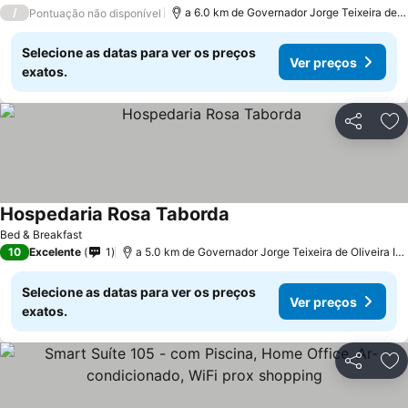
/
a 6.0 km de Governador Jorge Teixeira de Oli
Pontuação não disponível
Selecione as datas para ver os preços
Ver preços
exatos.
Partilhar
Ad
Hospedaria Rosa Taborda
Ver preços
Bed & Breakfast
10
Excelente
1
a 5.0 km de Governador Jorge Teixeira de Oliveira Inte
Selecione as datas para ver os preços
Ver preços
exatos.
Partilhar
Ad