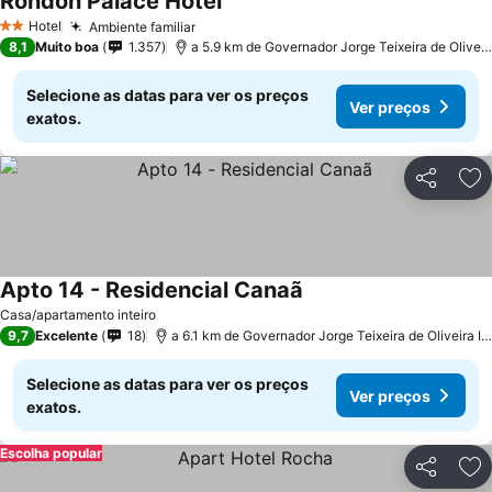
Rondon Palace Hotel
Ver preços
Hotel
Ambiente familiar
Ver preços
2 Estrelas
8,1
Muito boa
1.357
a 5.9 km de Governador Jorge Teixeira de Oliveira
Selecione as datas para ver os preços
Ver preços
exatos.
Partilhar
Ad
Apto 14 - Residencial Canaã
Ver preços
Casa/apartamento inteiro
9,7
Excelente
18
a 6.1 km de Governador Jorge Teixeira de Oliveira Int
Selecione as datas para ver os preços
Ver preços
exatos.
Escolha popular
Partilhar
Ad