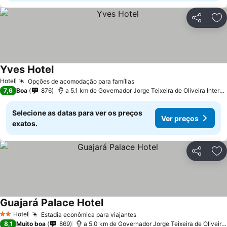
Partilhar
Ad
Yves Hotel
Ver preços
Hotel
Opções de acomodação para famílias
Ver preços
7,6
Boa
876
a 5.1 km de Governador Jorge Teixeira de Oliveira Internat
Selecione as datas para ver os preços
Ver preços
exatos.
Partilhar
Ad
Guajará Palace Hotel
Ver preços
Hotel
Estadia econômica para viajantes
Ver preços
2 Estrelas
8,1
Muito boa
869
a 5.0 km de Governador Jorge Teixeira de Oliveira I