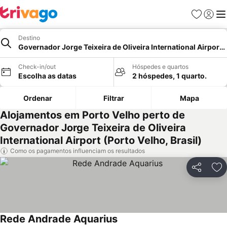
Favoritos
Iniciar
Me
Destino
Governador Jorge Teixeira de Oliveira International Airport,
Check-in/out
Hóspedes e quartos
Escolha as datas
2 hóspedes, 1 quarto.
Ordenar
Filtrar
Mapa
Alojamentos em Porto Velho perto de
Governador Jorge Teixeira de Oliveira
International Airport (Porto Velho, Brasil)
Como os pagamentos influenciam os resultados
Partilhar
Ad
Rede Andrade Aquarius
Ver preços