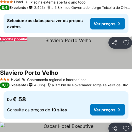
Hotel
Piscina externa aberta o ano todo
Ver preços
4 Estrelas
8,6
Excelente
2.425
a 5.8 km de Governador Jorge Teixeira de Oliveira
Selecione as datas para ver os preços
Ver preços
exatos.
Escolha popular
Partilhar
Ad
Slaviero Porto Velho
Ver preços
Hotel
Gastronomia regional e internacional
Ver preços
3 Estrelas
9,0
Excelente
4.065
a 3.2 km de Governador Jorge Teixeira de Oliveira
€ 58
De
Consulte os preços de
10 sites
Ver preços
Partilhar
Ad