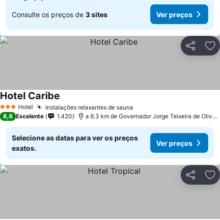
Consulte os preços de
3 sites
Ver preços
Partilhar
Ad
Hotel Caribe
Ver preços
Hotel
Instalações relaxantes de sauna
Ver preços
3 Estrelas
8,6
Excelente
1.420
a 6.3 km de Governador Jorge Teixeira de Oliveira
Selecione as datas para ver os preços
Ver preços
exatos.
Partilhar
Ad