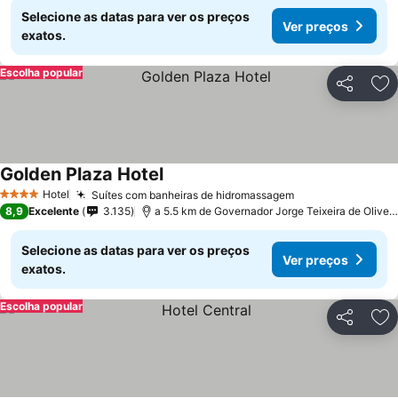
Selecione as datas para ver os preços
Ver preços
exatos.
Escolha popular
Partilhar
Ad
Golden Plaza Hotel
Ver preços
Hotel
Suítes com banheiras de hidromassagem
Ver preços
4 Estrelas
8,9
Excelente
3.135
a 5.5 km de Governador Jorge Teixeira de Oliveira
Selecione as datas para ver os preços
Ver preços
exatos.
Escolha popular
Partilhar
Ad