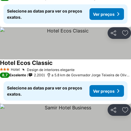
Selecione as datas para ver os preços
Ver preços
exatos.
Partilhar
Ad
Hotel Ecos Classic
Ver preços
Hotel
Design de interiores elegante
Ver preços
3 Estrelas
8,7
Excelente
2.200
a 5.8 km de Governador Jorge Teixeira de Oliveira
Selecione as datas para ver os preços
Ver preços
exatos.
Partilhar
Ad