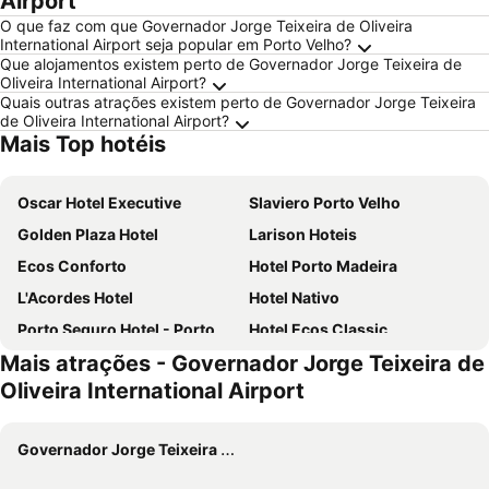
Airport
O que faz com que Governador Jorge Teixeira de Oliveira
International Airport seja popular em Porto Velho?
Que alojamentos existem perto de Governador Jorge Teixeira de
Oliveira International Airport?
Quais outras atrações existem perto de Governador Jorge Teixeira
de Oliveira International Airport?
Mais Top hotéis
Oscar Hotel Executive
Slaviero Porto Velho
Golden Plaza Hotel
Larison Hoteis
Ecos Conforto
Hotel Porto Madeira
L'Acordes Hotel
Hotel Nativo
Porto Seguro Hotel - Porto Velho
Hotel Ecos Classic
Mais atrações - Governador Jorge Teixeira de
Regina
Hotel Central
Oliveira International Airport
Hotel Caribe
Hotel Tropical
Pousada nossas Raízes
Richard Hotel
Governador Jorge Teixeira de Oliveira International Airport
Yves Hotel
Guajará Palace Hotel
Aquarius Selva
Hotel do Porto