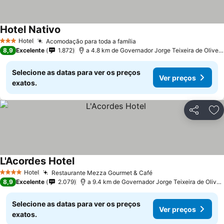
Hotel Nativo
Ver preços
Hotel
Acomodação para toda a família
Ver preços
3 Estrelas
8,9
Excelente
1.872
a 4.8 km de Governador Jorge Teixeira de Oliveira
Selecione as datas para ver os preços
Ver preços
exatos.
Partilhar
Ad
L'Acordes Hotel
Ver preços
Hotel
Restaurante Mezza Gourmet & Café
Ver preços
4 Estrelas
8,9
Excelente
2.079
a 9.4 km de Governador Jorge Teixeira de Oliveira
Selecione as datas para ver os preços
Ver preços
exatos.