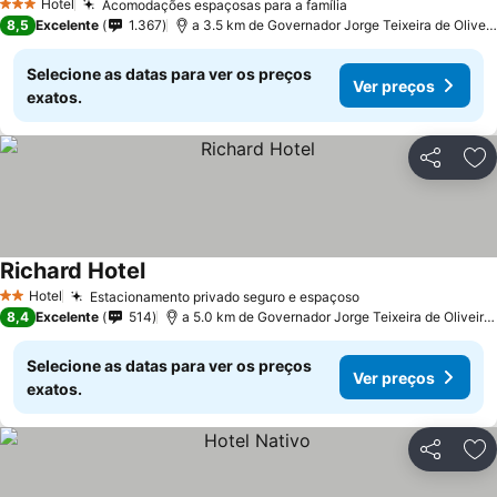
Hotel
Acomodações espaçosas para a família
Ver preços
3 Estrelas
8,5
Excelente
1.367
a 3.5 km de Governador Jorge Teixeira de Oliveira
Selecione as datas para ver os preços
Ver preços
exatos.
Partilhar
Ad
Richard Hotel
Ver preços
Hotel
Estacionamento privado seguro e espaçoso
Ver preços
2 Estrelas
8,4
Excelente
514
a 5.0 km de Governador Jorge Teixeira de Oliveira I
Selecione as datas para ver os preços
Ver preços
exatos.
Partilhar
Ad