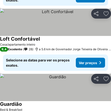
exatos.
Partilhar
Ad
Loft Confortável
Ver preços
Casa/apartamento inteiro
9,4
Excelente
28
a 5.6 km de Governador Jorge Teixeira de Oliveira In
Selecione as datas para ver os preços
Ver preços
exatos.
Partilhar
Ad
Guardião
Ver preços
Bed & Breakfast