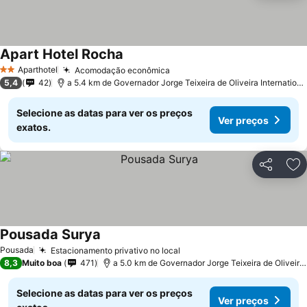
Apart Hotel Rocha
Ver preços
Aparthotel
Acomodação econômica
Ver preços
2 Estrelas
5,4
42
a 5.4 km de Governador Jorge Teixeira de Oliveira International
Selecione as datas para ver os preços
Ver preços
exatos.
Partilhar
Ad
Pousada Surya
Ver preços
Pousada
Estacionamento privativo no local
Ver preços
8,3
Muito boa
471
a 5.0 km de Governador Jorge Teixeira de Oliveira I
Selecione as datas para ver os preços
Ver preços