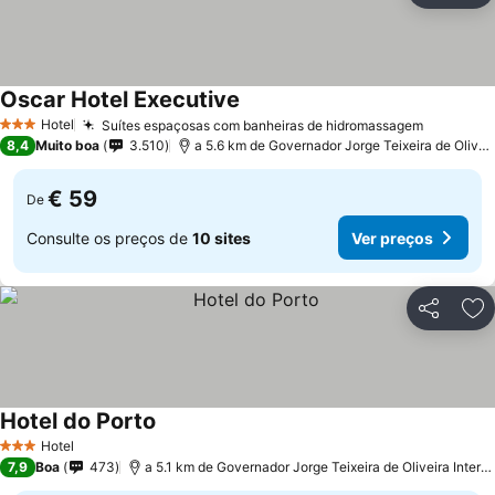
Oscar Hotel Executive
Ver preços
Hotel
Suítes espaçosas com banheiras de hidromassagem
Ver preç
3 Estrelas
8,4
Muito boa
3.510
a 5.6 km de Governador Jorge Teixeira de Oliveira
€ 59
De
Consulte os preços de
10 sites
Ver preços
Partilhar
Ad
Hotel do Porto
Ver preços
Hotel
3 Estrelas
7,9
Boa
473
a 5.1 km de Governador Jorge Teixeira de Oliveira Interna