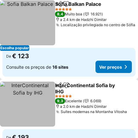
Sofia Balkan Palace
Partilhar
Adicionar aos favoritos
5 Estrelas
8,4
Muito boa
16.921
a 2.4 km de Hadzhi Dimitar
Localização privilegiada no centro de Sófia
Escolha popular
€ 123
De
Consulte os preços de
16 sites
Ver preços
InterContinental Sofia by
Partilhar
Adicionar aos favoritos
IHG
5 Estrelas
9,3
Excelente
6.069
a 2.0 km de Hadzhi Dimitar
Suítes modernas na Montanha Vitosha
€ 193
De