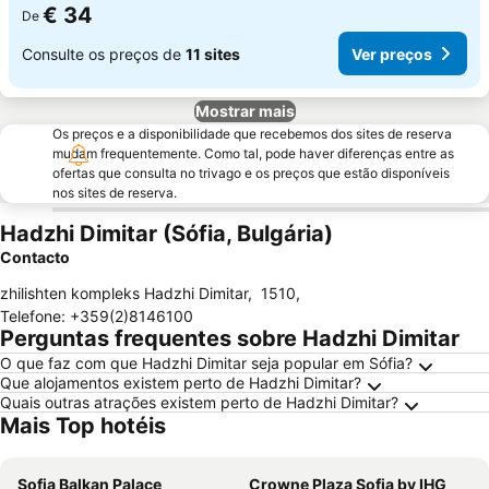
€ 34
De
Consulte os preços de
11 sites
Ver preços
Mostrar mais
Os preços e a disponibilidade que recebemos dos sites de reserva
mudam frequentemente. Como tal, pode haver diferenças entre as
ofertas que consulta no trivago e os preços que estão disponíveis
nos sites de reserva.
Hadzhi Dimitar (Sófia, Bulgária)
Contacto
zhilishten kompleks Hadzhi Dimitar
,
1510
,
Telefone
:
+359(2)8146100
Perguntas frequentes sobre Hadzhi Dimitar
O que faz com que Hadzhi Dimitar seja popular em Sófia?
Que alojamentos existem perto de Hadzhi Dimitar?
Quais outras atrações existem perto de Hadzhi Dimitar?
Mais Top hotéis
Sofia Balkan Palace
Crowne Plaza Sofia by IHG