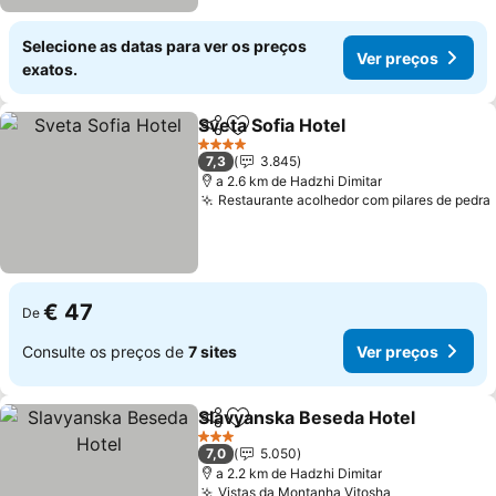
Selecione as datas para ver os preços
Ver preços
exatos.
Sveta Sofia Hotel
Partilhar
Adicionar aos favoritos
4 Estrelas
7,3
3.845
a 2.6 km de Hadzhi Dimitar
Restaurante acolhedor com pilares de pedra
€ 47
De
Consulte os preços de
7 sites
Ver preços
Slavyanska Beseda Hotel
Partilhar
Adicionar aos favoritos
3 Estrelas
7,0
5.050
a 2.2 km de Hadzhi Dimitar
Vistas da Montanha Vitosha