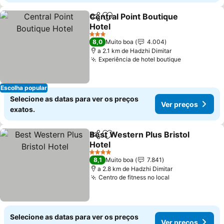
Central Point Boutique
Partilhar
Adicionar aos favoritos
Hotel
3 Estrelas
8,0
Muito boa
4.004
a 2.1 km de Hadzhi Dimitar
Experiência de hotel boutique
Escolha popular
Selecione as datas para ver os preços
Ver preços
exatos.
Best Western Plus Bristol
Partilhar
Adicionar aos favoritos
Hotel
4 Estrelas
8,1
Muito boa
7.841
a 2.8 km de Hadzhi Dimitar
Centro de fitness no local
Selecione as datas para ver os preços
Ver preços