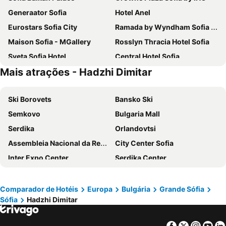
Generaator Sofia
Hotel Anel
Eurostars Sofia City
Ramada by Wyndham Sofia City Center
Maison Sofia - MGallery
Rosslyn Thracia Hotel Sofia
Sveta Sofia Hotel
Central Hotel Sofia
Mais atrações - Hadzhi Dimitar
Art Hotel 158
easyHotel Sofia
Grand Hotel Sofia
Art Hotel Simona
Ski Borovets
Bansko Ski
Art Plaza Hotel
Forum Hotel
Semkovo
Bulgaria Mall
ATM Hotel
Hotel Rila Sofia
Serdika
Orlandovtsi
Best Western Plus Bristol Hotel
Best Western Terminus Hotel
Assembleia Nacional da República
City Center Sofia
Boutique Hotel Aurora Sofia
Slavyanska Beseda Hotel
Inter Expo Center
Serdika Center
Hotel Geneva
Grand Hotel Millennium Sofia
Bulevard Vitosha
Darvenitsa
City Avenue Hotel
Maria Luisa by INTROVERT HOTELS
Italian Festival in Bulgaria
Ex Grand Hotel Imperial
Hotel Akord - Free Parking & Metro Access
Hotel Premier Sofia Airport
Comparador de Hotéis
Europa
Bulgária
Grande Sófia
Sófia
Hadzhi Dimitar
Izgrev
Zoo Sofia
Novotel Sofia
Hotel Alabin Central
Markov konak
Craiova International Airport
Hotel Via Serdika
Hotel Lion Sofia
Facebook
Twitter
Insta
Yo