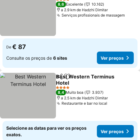
4 Estrelas
8,6
Excelente
10.162
a 2.9 km de Hadzhi Dimitar
Serviços profissionais de massagem
€ 87
De
Consulte os preços de
6 sites
Ver preços
Best Western Terminus
Partilhar
Adicionar aos favoritos
Hotel
4 Estrelas
8,4
Muito boa
3.937
a 2.5 km de Hadzhi Dimitar
Restaurante e bar no local
Selecione as datas para ver os preços
Ver preços
exatos.