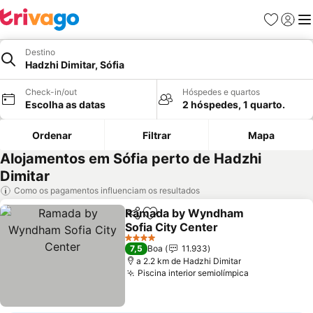
Favoritos
Iniciar
Me
Destino
Hadzhi Dimitar, Sófia
Check-in/out
Hóspedes e quartos
Escolha as datas
2 hóspedes, 1 quarto.
Ordenar
Filtrar
Mapa
Alojamentos em Sófia perto de Hadzhi
Dimitar
Como os pagamentos influenciam os resultados
Ramada by Wyndham
Partilhar
Adicionar aos favoritos
Sofia City Center
4 Estrelas
7,5
Boa
11.933
a 2.2 km de Hadzhi Dimitar
Piscina interior semiolímpica