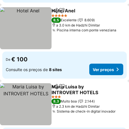
Hotel Anel
Partilhar
Adicionar aos favoritos
5 Estrelas
8,5
Excelente
8.609
a 3.0 km de Hadzhi Dimitar
Piscina interna com ponte veneziana
€ 100
De
Consulte os preços de
8 sites
Ver preços
Maria Luisa by
Partilhar
Adicionar aos favoritos
INTROVERT HOTELS
3 Estrelas
8,3
Muito boa
2.144
a 2.3 km de Hadzhi Dimitar
Sistema de check-in digital inovador