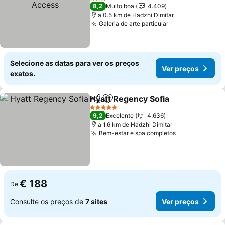
3 Estrelas
8,2
Muito boa
4.409
a 0.5 km de Hadzhi Dimitar
Galeria de arte particular
Selecione as datas para ver os preços
Ver preços
exatos.
Hyatt Regency Sofia
Partilhar
Adicionar aos favoritos
5 Estrelas
9,2
Excelente
4.636
a 1.6 km de Hadzhi Dimitar
Bem-estar e spa completos
€ 188
De
Consulte os preços de
7 sites
Ver preços