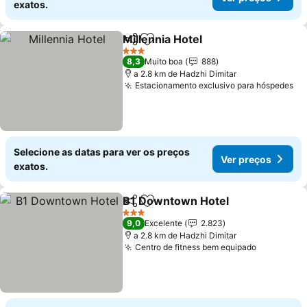
exatos.
Millennia Hotel
Partilhar
Adicionar aos favoritos
3 Estrelas
8,3
Muito boa
888
a 2.8 km de Hadzhi Dimitar
Estacionamento exclusivo para hóspedes
Selecione as datas para ver os preços
Ver preços
exatos.
B1 Downtown Hotel
Partilhar
Adicionar aos favoritos
3 Estrelas
9,0
Excelente
2.823
a 2.8 km de Hadzhi Dimitar
Centro de fitness bem equipado