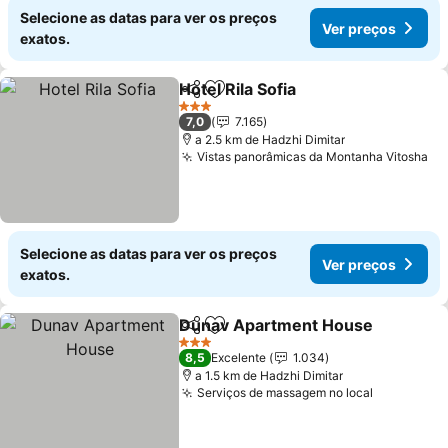
Selecione as datas para ver os preços
Ver preços
exatos.
Hotel Rila Sofia
Partilhar
Adicionar aos favoritos
3 Estrelas
7,0
7.165
a 2.5 km de Hadzhi Dimitar
Vistas panorâmicas da Montanha Vitosha
Selecione as datas para ver os preços
Ver preços
exatos.
Dunav Apartment House
Partilhar
Adicionar aos favoritos
3 Estrelas
8,5
Excelente
1.034
a 1.5 km de Hadzhi Dimitar
Serviços de massagem no local