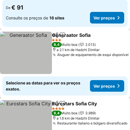
€ 91
De
Consulte os preços de
16 sites
Ver preços
Generaator Sofia
Partilhar
Adicionar aos favoritos
3 Estrelas
8,4
Muito boa
2.013
a 2.1 km de Hadzhi Dimitar
Aluguer de equipamento de esqui disponível
Selecione as datas para ver os preços
Ver preços
exatos.
Eurostars Sofia City
Partilhar
Adicionar aos favoritos
4 Estrelas
8,4
Muito boa
3.989
a 1.6 km de Hadzhi Dimitar
Restaurante italiano e búlgaro diversificado