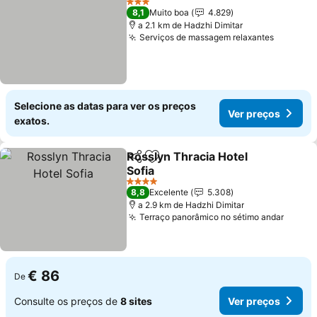
3 Estrelas
8,1
Muito boa
4.829
a 2.1 km de Hadzhi Dimitar
Serviços de massagem relaxantes
Selecione as datas para ver os preços
Ver preços
exatos.
Rosslyn Thracia Hotel
Partilhar
Adicionar aos favoritos
Sofia
4 Estrelas
8,8
Excelente
5.308
a 2.9 km de Hadzhi Dimitar
Terraço panorâmico no sétimo andar
€ 86
De
Consulte os preços de
8 sites
Ver preços