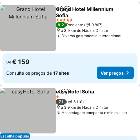
Grand Hotel Millennium
Partilhar
Adicionar aos favoritos
Sofia
5 Estrelas
9,2
Excelente
9.867
a 3.9 km de Hadzhi Dimitar
Diversa gastronomia internacional
€ 159
De
Consulte os preços de
17 sites
Ver preços
easyHotel Sofia
Partilhar
Adicionar aos favoritos
1 Estrelas
7,1
6.110
a 3.9 km de Hadzhi Dimitar
Hospedagem compacta e minimalista
Escolha popular