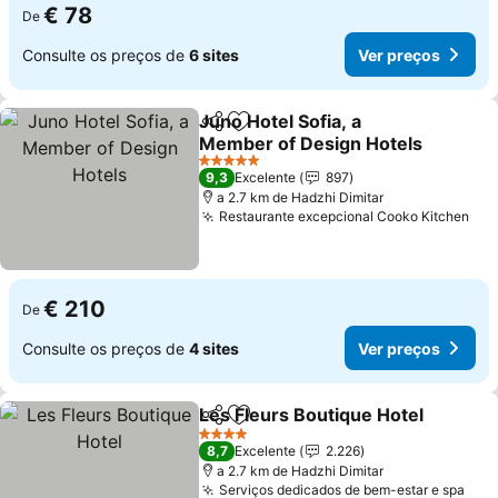
€ 78
De
Consulte os preços de
6 sites
Ver preços
Juno Hotel Sofia, a
Partilhar
Adicionar aos favoritos
Member of Design Hotels
5 Estrelas
9,3
Excelente
897
a 2.7 km de Hadzhi Dimitar
Restaurante excepcional Cooko Kitchen
€ 210
De
Consulte os preços de
4 sites
Ver preços
Les Fleurs Boutique Hotel
Partilhar
Adicionar aos favoritos
4 Estrelas
8,7
Excelente
2.226
a 2.7 km de Hadzhi Dimitar
Serviços dedicados de bem-estar e spa