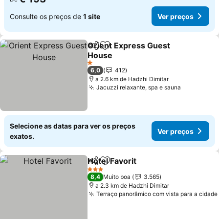
Consulte os preços de
1 site
Ver preços
Orient Express Guest
Partilhar
Adicionar aos favoritos
House
1 Estrelas
6,0
412
a 2.6 km de Hadzhi Dimitar
Jacuzzi relaxante, spa e sauna
Selecione as datas para ver os preços
Ver preços
exatos.
Hotel Favorit
Partilhar
Adicionar aos favoritos
3 Estrelas
8,4
Muito boa
3.565
a 2.3 km de Hadzhi Dimitar
Terraço panorâmico com vista para a cidade