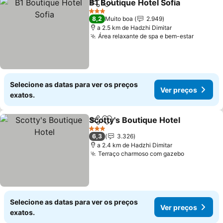
B1 Boutique Hotel Sofia
Partilhar
Adicionar aos favoritos
3 Estrelas
8,2
Muito boa
2.949
a 2.5 km de Hadzhi Dimitar
Área relaxante de spa e bem-estar
Selecione as datas para ver os preços
Ver preços
exatos.
Scotty's Boutique Hotel
Partilhar
Adicionar aos favoritos
3 Estrelas
6,3
3.326
a 2.4 km de Hadzhi Dimitar
Terraço charmoso com gazebo
Selecione as datas para ver os preços
Ver preços
exatos.