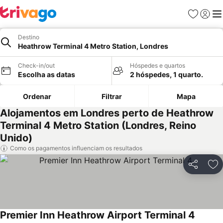
Favoritos
Iniciar
Me
Destino
Heathrow Terminal 4 Metro Station, Londres
Check-in/out
Hóspedes e quartos
Escolha as datas
2 hóspedes, 1 quarto.
Ordenar
Filtrar
Mapa
Alojamentos em Londres perto de Heathrow
Terminal 4 Metro Station (Londres, Reino
Unido)
Como os pagamentos influenciam os resultados
Partilhar
Ad
Premier Inn Heathrow Airport Terminal 4
Ver pr