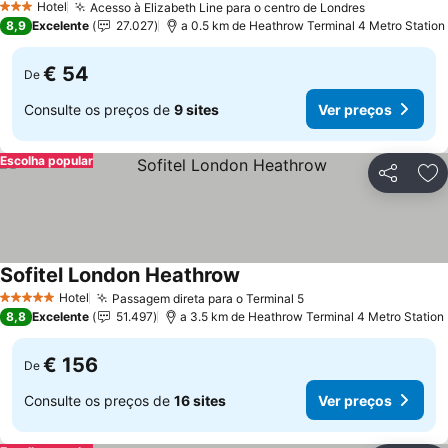
Hotel
Acesso à Elizabeth Line para o centro de Londres
Ver preços
3 Estrelas
8,9
Excelente
27.027
a 0.5 km de Heathrow Terminal 4 Metro Station
€ 54
De
Consulte os preços de
9 sites
Ver preços
Escolha popular
Partilhar
Ad
Sofitel London Heathrow
Ver preços
Hotel
Passagem direta para o Terminal 5
Ver preços
5 Estrelas
8,8
Excelente
51.497
a 3.5 km de Heathrow Terminal 4 Metro Station
€ 156
De
Consulte os preços de
16 sites
Ver preços