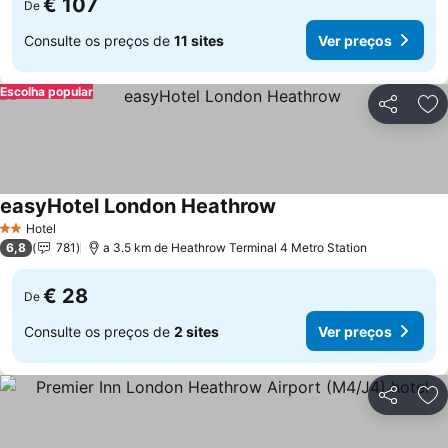
€ 107
De
Consulte os preços de
11 sites
Ver preços
Escolha popular
Partilhar
Ad
easyHotel London Heathrow
Ver preços
Hotel
2 Estrelas
6,8
781
a 3.5 km de Heathrow Terminal 4 Metro Station
€ 28
De
Consulte os preços de
2 sites
Ver preços
Partilhar
Ad