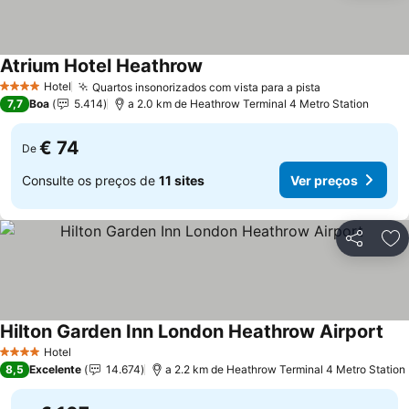
Atrium Hotel Heathrow
Ver preços
Hotel
Quartos insonorizados com vista para a pista
Ver preços
4 Estrelas
7,7
Boa
5.414
a 2.0 km de Heathrow Terminal 4 Metro Station
€ 74
De
Consulte os preços de
11 sites
Ver preços
Partilhar
Ad
Hilton Garden Inn London Heathrow Airport
Ver
Hotel
4 Estrelas
8,5
Excelente
14.674
a 2.2 km de Heathrow Terminal 4 Metro Station