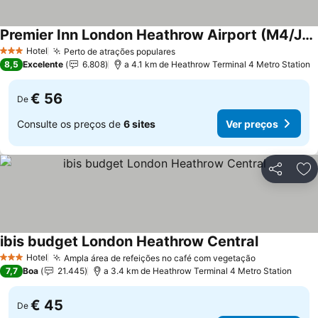
Premier Inn London Heathrow Airport (M4/J4) hotel
Ver preços
Hotel
Perto de atrações populares
Ver preços
3 Estrelas
8,5
Excelente
6.808
a 4.1 km de Heathrow Terminal 4 Metro Station
€ 56
De
Consulte os preços de
6 sites
Ver preços
Partilhar
Ad
ibis budget London Heathrow Central
Ver preços
Hotel
Ampla área de refeições no café com vegetação
Ver preços
3 Estrelas
7,7
Boa
21.445
a 3.4 km de Heathrow Terminal 4 Metro Station
€ 45
De