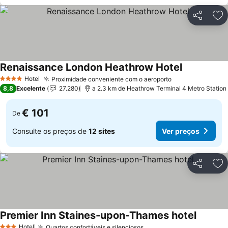
Partilhar
Ad
Renaissance London Heathrow Hotel
Ver preços
Hotel
Proximidade conveniente com o aeroporto
Ver preços
4 Estrelas
8,8
Excelente
27.280
a 2.3 km de Heathrow Terminal 4 Metro Station
€ 101
De
Consulte os preços de
12 sites
Ver preços
Partilhar
Ad
Premier Inn Staines-upon-Thames hotel
Ver pre
Hotel
Quartos confortáveis e silenciosos