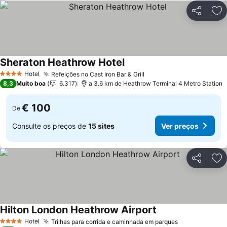
Partilhar
Ad
Sheraton Heathrow Hotel
Ver preços
Hotel
Refeições no Cast Iron Bar & Grill
Ver preços
4 Estrelas
8,3
Muito boa
6.317
a 3.6 km de Heathrow Terminal 4 Metro Station
€ 100
De
Consulte os preços de
15 sites
Ver preços
Partilhar
Ad
Hilton London Heathrow Airport
Ver preços
Hotel
Trilhas para corrida e caminhada em parques
Ver preços
4 Estrelas