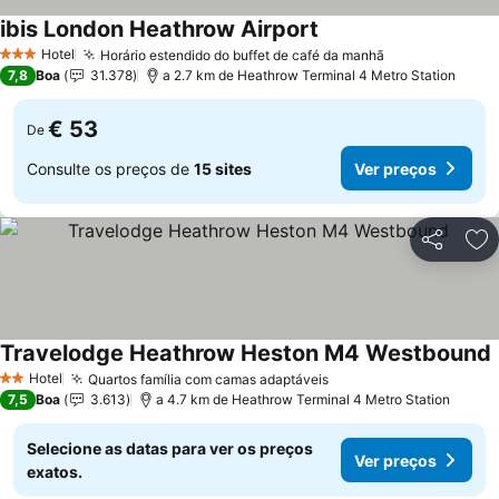
ibis London Heathrow Airport
Ver preços
Hotel
Horário estendido do buffet de café da manhã
Ver preços
3 Estrelas
7,8
Boa
31.378
a 2.7 km de Heathrow Terminal 4 Metro Station
€ 53
De
Consulte os preços de
15 sites
Ver preços
Partilhar
Ad
Travelodge Heathrow Heston M4 Westbound
Hotel
Quartos família com camas adaptáveis
Ver preços
2 Estrelas
7,5
Boa
3.613
a 4.7 km de Heathrow Terminal 4 Metro Station
Selecione as datas para ver os preços
Ver preços
exatos.