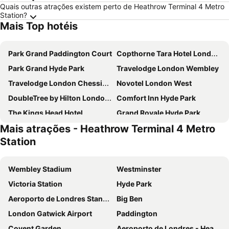
Quais outras atrações existem perto de Heathrow Terminal 4 Metro
Station?
Mais Top hotéis
Park Grand Paddington Court
Copthorne Tara Hotel London Kensington
Park Grand Hyde Park
Travelodge London Wembley
Travelodge London Chessington Tolworth
Novotel London West
DoubleTree by Hilton London - Chelsea
Comfort Inn Hyde Park
The Kings Head Hotel
Grand Royale Hyde Park
Mais atrações - Heathrow Terminal 4 Metro
Park Avenue Bayswater Inn Hyde Park
Holiday Inn London - Brentford Lock By Ihg
Station
Holiday Inn Express London - Ealing By Ihg
Holiday Inn London - Kensington High St. By Ihg
Bridge Park Hotel
Holiday Inn Express London - Park Royal by IHG
Wembley Stadium
Westminster
Premier Inn London Wembley Stadium
Dorsett Shepherds Bush
Victoria Station
Hyde Park
Novotel London Brentford
Pelican London Hotel and Residence
Aeroporto de Londres Stansted
Big Ben
Heeton Concept Hotel - Kensington London
Holiday Inn Express London - Wandsworth By Ihg
London Gatwick Airport
Paddington
Lamington Apartments
Novotel London Paddington
Covent Garden
Aeroporto de Londres - Heathrow