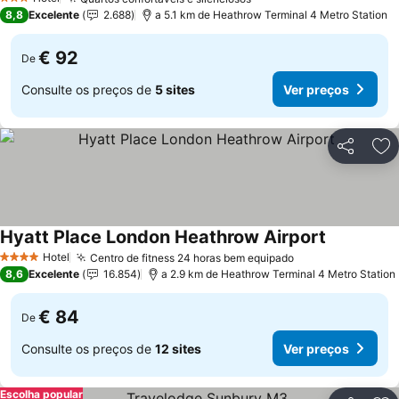
Ver preços
3 Estrelas
8,8
Excelente
2.688
a 5.1 km de Heathrow Terminal 4 Metro Station
€ 92
De
Consulte os preços de
5 sites
Ver preços
Partilhar
Ad
Hyatt Place London Heathrow Airport
Ver preços
Hotel
Centro de fitness 24 horas bem equipado
Ver preços
4 Estrelas
8,6
Excelente
16.854
a 2.9 km de Heathrow Terminal 4 Metro Station
€ 84
De
Consulte os preços de
12 sites
Ver preços
Escolha popular