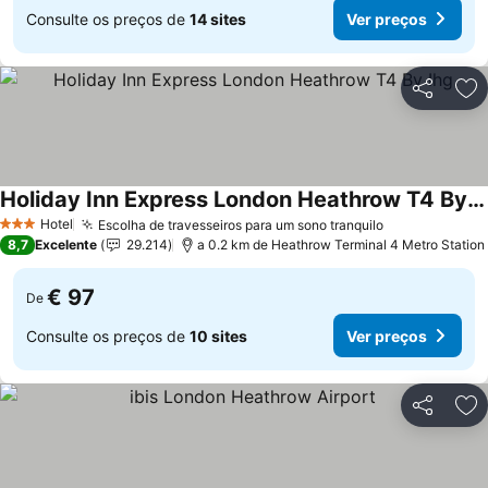
Consulte os preços de
14 sites
Ver preços
Partilhar
Ad
Holiday Inn Express London Heathrow T4 By Ihg
Ver preços
Hotel
Escolha de travesseiros para um sono tranquilo
Ver preços
3 Estrelas
8,7
Excelente
29.214
a 0.2 km de Heathrow Terminal 4 Metro Station
€ 97
De
Consulte os preços de
10 sites
Ver preços
Partilhar
Ad