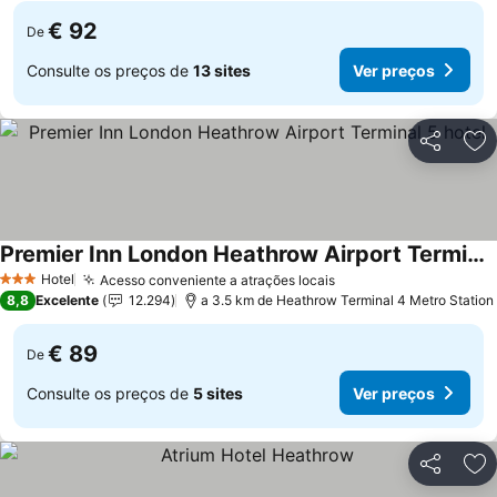
€ 92
De
Consulte os preços de
13 sites
Ver preços
Partilhar
Ad
Premier Inn London Heathrow Airport Terminal 5 hotel
Ver preços
Hotel
Acesso conveniente a atrações locais
Ver preços
3 Estrelas
8,8
Excelente
12.294
a 3.5 km de Heathrow Terminal 4 Metro Station
€ 89
De
Consulte os preços de
5 sites
Ver preços
Partilhar
Ad