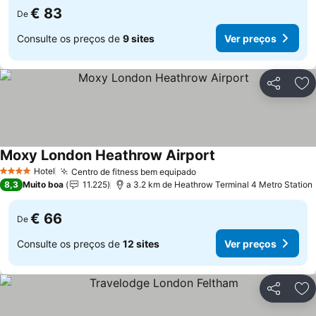
€ 83
De
Consulte os preços de
9 sites
Ver preços
Partilhar
Ad
Moxy London Heathrow Airport
Ver preços
Hotel
Centro de fitness bem equipado
Ver preços
4 Estrelas
8,3
Muito boa
11.225
a 3.2 km de Heathrow Terminal 4 Metro Station
€ 66
De
Consulte os preços de
12 sites
Ver preços
Partilhar
Ad