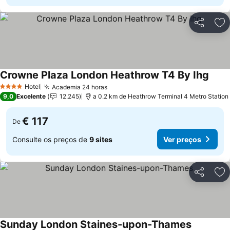
Partilhar
Ad
Crowne Plaza London Heathrow T4 By Ihg
Ver p
Hotel
Academia 24 horas
Ver preços
4 Estrelas
9,0
Excelente
12.245
a 0.2 km de Heathrow Terminal 4 Metro Station
€ 117
De
Consulte os preços de
9 sites
Ver preços
Partilhar
Ad
Sunday London Staines-upon-Thames