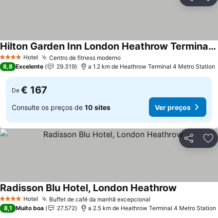
Partilhar
Ad
Hilton Garden Inn London Heathrow Terminal 2 and 3
Ver preços
Hotel
Centro de fitness moderno
Ver preços
4 Estrelas
8,8
Excelente
29.319
a 1.2 km de Heathrow Terminal 4 Metro Station
€ 167
De
Consulte os preços de
10 sites
Ver preços
Partilhar
Ad
Radisson Blu Hotel, London Heathrow
Ver preços
Hotel
Buffet de café da manhã excepcional
Ver preços
4 Estrelas
8,1
Muito boa
27.572
a 2.5 km de Heathrow Terminal 4 Metro Station