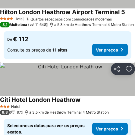
Hilton London Heathrow Airport Terminal 5
Ver 
Hotel
Quartos espaçosos com comodidades modernas
Ver preço
4 Estrelas
8,1
Muito boa
11.648
a 5.3 km de Heathrow Terminal 4 Metro Station
€ 112
De
Consulte os preços de
11 sites
Ver preços
Partilhar
Ad
Citi Hotel London Heathrow
Ver preços
Hotel
3 Estrelas
6,8
97
a 3.5 km de Heathrow Terminal 4 Metro Station
Selecione as datas para ver os preços
Ver preços
exatos.