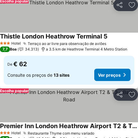
Escolha popular
Partilhar
Ad
Thistle London Heathrow Terminal 5
Ver preços
Hotel
Terraço ao ar livre para observação de aviões
Ver preços
3 Estrelas
7,7
Boa
34.313
a 3.5 km de Heathrow Terminal 4 Metro Station
€ 62
De
Consulte os preços de
13 sites
Ver preços
Escolha popular
Partilhar
Ad
Premier Inn London Heathrow Airport T2 & T3 - Bath Road
Ver preços
Hotel
Restaurante Thyme com menu variado
Ver preços
3 Estrelas