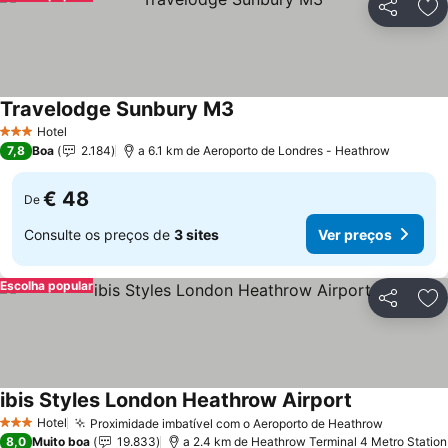
Partilhar
Ad
Travelodge Sunbury M3
Ver preços
Hotel
3 Estrelas
7,8
Boa
2.184
a 6.1 km de Aeroporto de Londres - Heathrow
€ 48
De
Consulte os preços de
3 sites
Ver preços
Escolha popular
Partilhar
Ad
ibis Styles London Heathrow Airport
Ver preços
Hotel
Proximidade imbatível com o Aeroporto de Heathrow
Ver preç
3 Estrelas
8,0
Muito boa
19.833
a 2.4 km de Heathrow Terminal 4 Metro Station