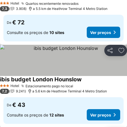
Ver preço
Hotel
Quartos recentemente renovados
Ver preços
3 Estrelas
7,3
3.908
a 5.5 km de Heathrow Terminal 4 Metro Station
€ 72
De
Consulte os preços de
10 sites
Ver preços
Partilhar
Ad
ibis budget London Hounslow
Ver preços
Hotel
Estacionamento pago no local
Ver preços
3 Estrelas
7,2
9.241
a 5.6 km de Heathrow Terminal 4 Metro Station
€ 43
De
Consulte os preços de
12 sites
Ver preços