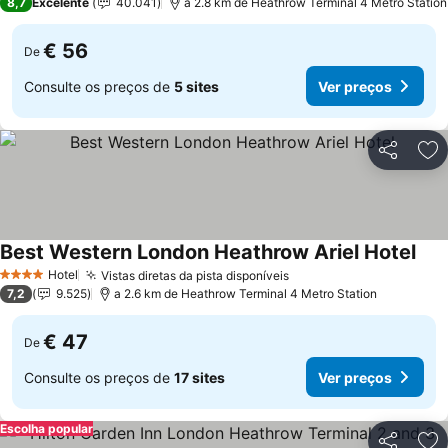
8,7
Excelente
40.041
a 2.8 km de Heathrow Terminal 4 Metro Station
€ 56
De
Consulte os preços de
5 sites
Ver preços
Partilhar
Ad
Best Western London Heathrow Ariel Hotel
Ver 
Hotel
Vistas diretas da pista disponíveis
Ver preços
4 Estrelas
7,2
9.525
a 2.6 km de Heathrow Terminal 4 Metro Station
€ 47
De
Consulte os preços de
17 sites
Ver preços
Escolha popular