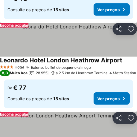
Consulte os preços de
15 sites
Ver preços
Escolha popular
Partilhar
Ad
Leonardo Hotel London Heathrow Airport
Ver p
Hotel
Extenso buffet de pequeno-almoço
Ver preços
4 Estrelas
8,3
Muito boa
28.955
a 2.5 km de Heathrow Terminal 4 Metro Station
€ 77
De
Consulte os preços de
15 sites
Ver preços
Escolha popular
Partilhar
Ad