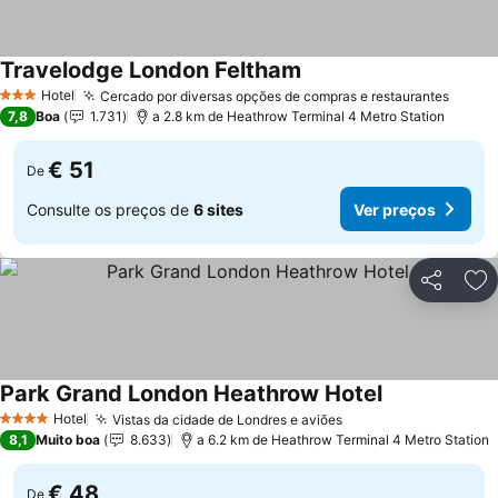
Travelodge London Feltham
Ver preços
Hotel
Cercado por diversas opções de compras e restaurantes
Ver p
3 Estrelas
7,8
Boa
1.731
a 2.8 km de Heathrow Terminal 4 Metro Station
€ 51
De
Consulte os preços de
6 sites
Ver preços
Partilhar
Ad
Park Grand London Heathrow Hotel
Ver preços
Hotel
Vistas da cidade de Londres e aviões
Ver preços
4 Estrelas
8,1
Muito boa
8.633
a 6.2 km de Heathrow Terminal 4 Metro Station
€ 48
De