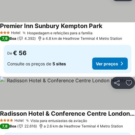
Premier Inn Sunbury Kempton Park
Ver preços
Hotel
Hospedagem e refeições para a família
Ver preços
3 Estrelas
7,9
Boa
4.392
a 4.8 km de Heathrow Terminal 4 Metro Station
€ 56
De
Consulte os preços de
5 sites
Ver preços
Partilhar
Ad
Radisson Hotel & Conference Centre London Heathrow
Ver preços
Hotel
Vista para entusiastas da aviação
Ver preços
4 Estrelas
7,8
Boa
22.616
a 2.6 km de Heathrow Terminal 4 Metro Station