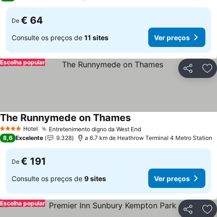
€ 64
De
Consulte os preços de
11 sites
Ver preços
Escolha popular
Partilhar
Ad
The Runnymede on Thames
Ver preços
Hotel
Entretenimento digno da West End
Ver preços
4 Estrelas
8,6
Excelente
9.328
a 6.7 km de Heathrow Terminal 4 Metro Station
€ 191
De
Consulte os preços de
9 sites
Ver preços
Escolha popular
Partilhar
Ad