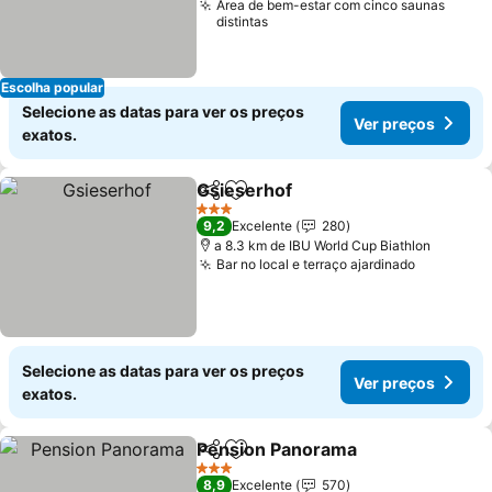
Área de bem-estar com cinco saunas
distintas
Escolha popular
Selecione as datas para ver os preços
Ver preços
exatos.
Gsieserhof
Partilhar
Adicionar aos favoritos
3 Estrelas
9,2
Excelente
280
a 8.3 km de IBU World Cup Biathlon
Bar no local e terraço ajardinado
Selecione as datas para ver os preços
Ver preços
exatos.
Pension Panorama
Partilhar
Adicionar aos favoritos
3 Estrelas
8,9
Excelente
570