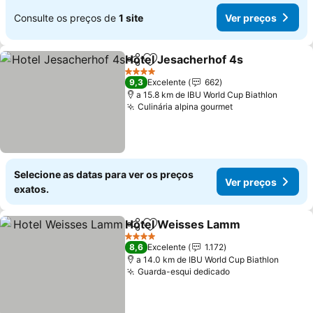
Consulte os preços de
1 site
Ver preços
Hotel Jesacherhof 4s
Partilhar
Adicionar aos favoritos
4 Estrelas
9,3
Excelente
662
a 15.8 km de IBU World Cup Biathlon
Culinária alpina gourmet
Selecione as datas para ver os preços
Ver preços
exatos.
Hotel Weisses Lamm
Partilhar
Adicionar aos favoritos
4 Estrelas
8,6
Excelente
1.172
a 14.0 km de IBU World Cup Biathlon
Guarda-esqui dedicado