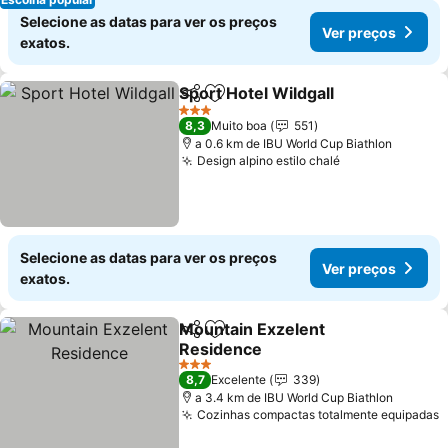
Selecione as datas para ver os preços
Ver preços
exatos.
Sport Hotel Wildgall
Partilhar
Adicionar aos favoritos
3 Estrelas
8,3
Muito boa
551
a 0.6 km de IBU World Cup Biathlon
Design alpino estilo chalé
Selecione as datas para ver os preços
Ver preços
exatos.
Mountain Exzelent
Partilhar
Adicionar aos favoritos
Residence
3 Estrelas
8,7
Excelente
339
a 3.4 km de IBU World Cup Biathlon
Cozinhas compactas totalmente equipadas