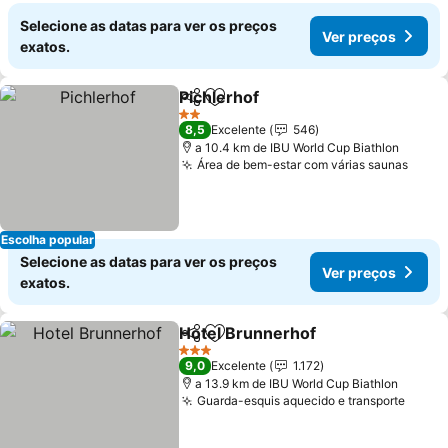
Selecione as datas para ver os preços
Ver preços
exatos.
Pichlerhof
Partilhar
Adicionar aos favoritos
2 Estrelas
8,5
Excelente
546
a 10.4 km de IBU World Cup Biathlon
Área de bem-estar com várias saunas
Escolha popular
Selecione as datas para ver os preços
Ver preços
exatos.
Hotel Brunnerhof
Partilhar
Adicionar aos favoritos
3 Estrelas
9,0
Excelente
1.172
a 13.9 km de IBU World Cup Biathlon
Guarda-esquis aquecido e transporte