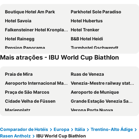
Boutique Hotel Am Park
Parkhotel Sole Paradiso
Hotel Savoia
Hotel Hubertus
Falkensteiner Hotel Kronplatz - The Leading Hotels of the World
Hotel Trenker
Hotel Rainegg
B&B Hotel Heidi
Pension Panorama
Turmhotel Gschwendt
Mais atrações - IBU World Cup Biathlon
Moar's Hotel
Romantik Hotel Santer
Parkhotel Schachen
Alpenpalace Luxury Hideaway & Spa Retreat
Praia de Mira
Ruas de Veneza
Naturhotel Leitlhof
Hotel Rosengarten
Aeroporto Internacional Marco Polo
Venezia-Mestre railway station
Hotel Christof
Hotel Bad Waldbrunn
Praça de São Marcos
Aeroporto de Munique
Hotel Alpenhof
Hotel Quelle Nature Spa Resort
Cidade Velha de Füssen
Grande Estação Venezia Santa Lucia
Pension & Appartament Anna
Hotel Goldene Rose
Marienplatz
Verona Porta Nuova
Falkensteiner Hotel Antholz
Autentis
Oktoberfest München
Hauptbahnhof Munich
Hotel Post
Hotel Gisserhof
Allianz Arena
San Marco
Gasthof Huber
Gasthof Residence Brugghof & Erlhof
Comparador de Hotéis
Europa
Itália
Trentino-Alto Ádige
Rasen Antholz
IBU World Cup Biathlon
Cannaregio
Bernina Express
Laurin
Emma Historic Hotel