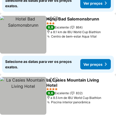
Selecione as datas para ver os preços
Ver preços
exatos.
Hotel Bad Salomonsbrunn
Partilhar
Adicionar aos favoritos
3 Estrelas
8,9
Excelente
864
a 8.1 km de IBU World Cup Biathlon
Centro de bem-estar Aqua Vital
Selecione as datas para ver os preços
Ver preços
exatos.
La Casies Mountain Living
Partilhar
Adicionar aos favoritos
Hotel
4 Estrelas
9,6
Excelente
832
a 8.5 km de IBU World Cup Biathlon
Piscina interior panorâmica