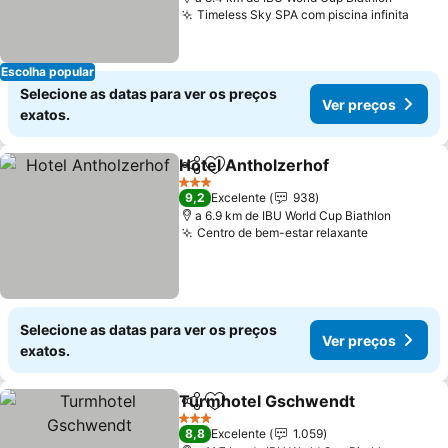
Timeless Sky SPA com piscina infinita
Escolha popular
Selecione as datas para ver os preços
Ver preços
exatos.
Hotel Antholzerhof
Partilhar
Adicionar aos favoritos
3 Estrelas
9,2
Excelente
938
a 6.9 km de IBU World Cup Biathlon
Centro de bem-estar relaxante
Selecione as datas para ver os preços
Ver preços
exatos.
Turmhotel Gschwendt
Partilhar
Adicionar aos favoritos
3 Estrelas
8,8
Excelente
1.059