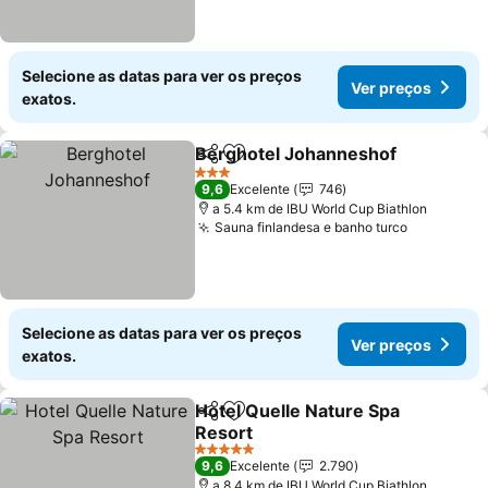
Selecione as datas para ver os preços
Ver preços
exatos.
Berghotel Johanneshof
Partilhar
Adicionar aos favoritos
3 Estrelas
9,6
Excelente
746
a 5.4 km de IBU World Cup Biathlon
Sauna finlandesa e banho turco
Selecione as datas para ver os preços
Ver preços
exatos.
Hotel Quelle Nature Spa
Partilhar
Adicionar aos favoritos
Resort
5 Estrelas
9,6
Excelente
2.790
a 8.4 km de IBU World Cup Biathlon