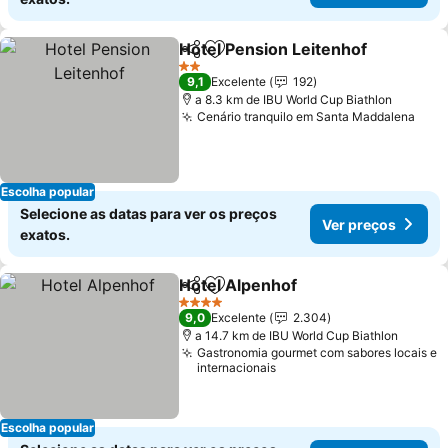
Hotel Pension Leitenhof
Partilhar
Adicionar aos favoritos
2 Estrelas
9,1
Excelente
192
a 8.3 km de IBU World Cup Biathlon
Cenário tranquilo em Santa Maddalena
Escolha popular
Selecione as datas para ver os preços
Ver preços
exatos.
Hotel Alpenhof
Partilhar
Adicionar aos favoritos
4 Estrelas
9,0
Excelente
2.304
a 14.7 km de IBU World Cup Biathlon
Gastronomia gourmet com sabores locais e
internacionais
Escolha popular