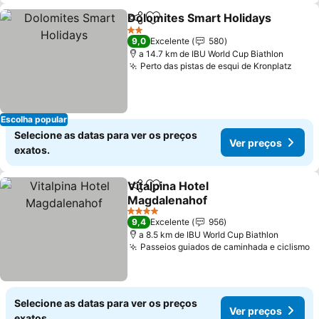
Dolomites Smart Holidays
Partilhar
Adicionar aos favoritos
2 Estrelas
9,0
Excelente
580
a 14.7 km de IBU World Cup Biathlon
Perto das pistas de esqui de Kronplatz
Escolha popular
Selecione as datas para ver os preços
Ver preços
exatos.
Vitalpina Hotel
Partilhar
Adicionar aos favoritos
Magdalenahof
4 Estrelas
9,4
Excelente
956
a 8.5 km de IBU World Cup Biathlon
Passeios guiados de caminhada e ciclismo
Selecione as datas para ver os preços
Ver preços
exatos.