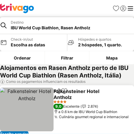
Favoritos
Iniciar
Me
Destino
IBU World Cup Biathlon, Rasen Antholz
Check-in/out
Hóspedes e quartos
Escolha as datas
2 hóspedes, 1 quarto.
Ordenar
Filtrar
Mapa
Alojamentos em Rasen Antholz perto de IBU
World Cup Biathlon (Rasen Antholz, Itália)
Como os pagamentos influenciam os resultados
Falkensteiner Hotel
Partilhar
Adicionar aos favoritos
Antholz
4 Estrelas
9,0
Excelente
2.874
a 0.6 km de IBU World Cup Biathlon
Culinária gourmet regional e internacional
Escolha popular