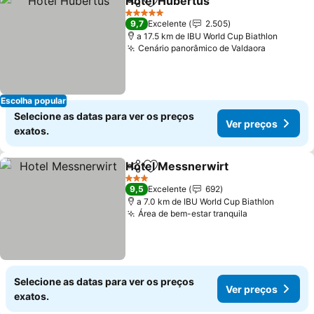
Hotel Hubertus
Partilhar
Adicionar aos favoritos
5 Estrelas
9,7
Excelente
2.505
a 17.5 km de IBU World Cup Biathlon
Cenário panorâmico de Valdaora
Escolha popular
Selecione as datas para ver os preços
Ver preços
exatos.
Hotel Messnerwirt
Partilhar
Adicionar aos favoritos
3 Estrelas
9,5
Excelente
692
a 7.0 km de IBU World Cup Biathlon
Área de bem-estar tranquila
Selecione as datas para ver os preços
Ver preços
exatos.