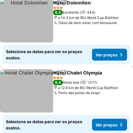
Hotel Dolomiten
Partilhar
Adicionar aos favoritos
3 Estrelas
9,3
Excelente
444
a 14.3 km de IBU World Cup Biathlon
Oásis de bem-estar com biossauna
Selecione as datas para ver os preços
Ver preços
exatos.
Hotel Chalet Olympia
Partilhar
Adicionar aos favoritos
3 Estrelas
8,4
Muito boa
1.071
a 12.6 km de IBU World Cup Biathlon
Perto das pistas de esqui
Selecione as datas para ver os preços
Ver preços
exatos.