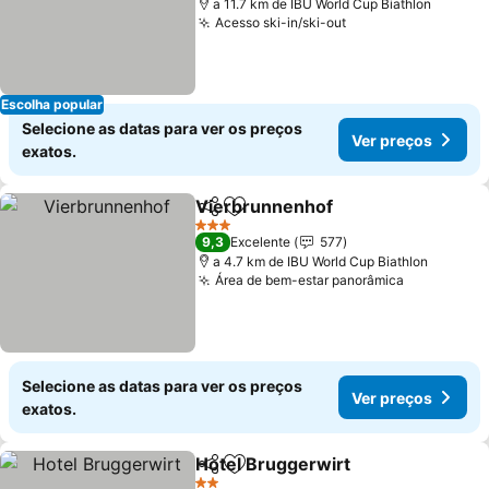
a 11.7 km de IBU World Cup Biathlon
Acesso ski-in/ski-out
Escolha popular
Selecione as datas para ver os preços
Ver preços
exatos.
Vierbrunnenhof
Partilhar
Adicionar aos favoritos
3 Estrelas
9,3
Excelente
577
a 4.7 km de IBU World Cup Biathlon
Área de bem-estar panorâmica
Selecione as datas para ver os preços
Ver preços
exatos.
Hotel Bruggerwirt
Partilhar
Adicionar aos favoritos