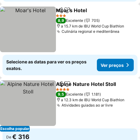
Moar's Hotel
Partilhar
Adicionar aos favoritos
3 Estrelas
8,9
Excelente
705
a 15.7 km de IBU World Cup Biathlon
Culinária regional e mediterrânea
Selecione as datas para ver os preços
Ver preços
exatos.
Alpine Nature Hotel Stoll
Partilhar
Adicionar aos favoritos
4 Estrelas
9,5
Excelente
1.181
a 12.3 km de IBU World Cup Biathlon
Atividades guiadas ao ar livre
Escolha popular
€ 316
De