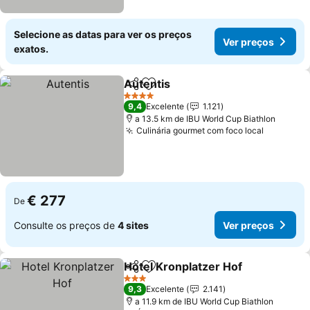
Selecione as datas para ver os preços
Ver preços
exatos.
Autentis
Partilhar
Adicionar aos favoritos
4 Estrelas
9,4
Excelente
1.121
a 13.5 km de IBU World Cup Biathlon
Culinária gourmet com foco local
€ 277
De
Consulte os preços de
4 sites
Ver preços
Hotel Kronplatzer Hof
Partilhar
Adicionar aos favoritos
3 Estrelas
9,3
Excelente
2.141
a 11.9 km de IBU World Cup Biathlon