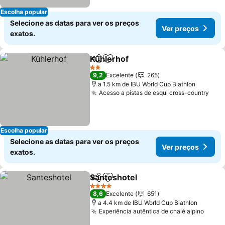
Escolha popular
Selecione as datas para ver os preços
Ver preços
exatos.
Kühlerhof
Partilhar
Adicionar aos favoritos
2 Estrelas
9,2
Excelente
265
a 1.5 km de IBU World Cup Biathlon
Acesso a pistas de esqui cross-country
Escolha popular
Selecione as datas para ver os preços
Ver preços
exatos.
Santeshotel
Partilhar
Adicionar aos favoritos
4 Estrelas
8,6
Excelente
651
a 4.4 km de IBU World Cup Biathlon
Experiência autêntica de chalé alpino