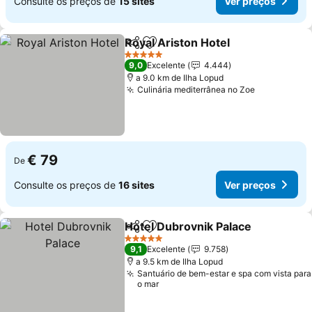
Consulte os preços de
15 sites
Ver preços
Royal Ariston Hotel
Partilhar
Adicionar aos favoritos
5 Estrelas
9,0
Excelente
4.444
a 9.0 km de Ilha Lopud
Culinária mediterrânea no Zoe
€ 79
De
Consulte os preços de
16 sites
Ver preços
Hotel Dubrovnik Palace
Partilhar
Adicionar aos favoritos
5 Estrelas
9,1
Excelente
9.758
a 9.5 km de Ilha Lopud
Santuário de bem-estar e spa com vista para
o mar