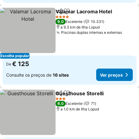
Valamar Lacroma Hotel
Partilhar
Adicionar aos favoritos
4 Estrelas
9,0
Excelente
10.331
a 9.3 km de Ilha Lopud
Piscinas duplas internas e externas
Escolha popular
€ 125
De
Consulte os preços de
16 sites
Ver preços
Guesthouse Storelli
Partilhar
Adicionar aos favoritos
3 Estrelas
9,0
Excelente
71
a 1.0 km de Ilha Lopud