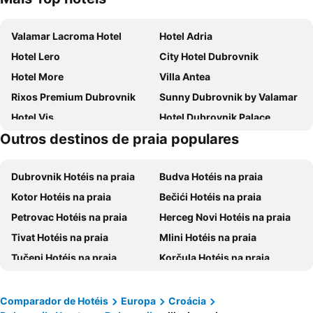
Valamar Lacroma Hotel
Hotel Adria
Hotel Lero
City Hotel Dubrovnik
Hotel More
Villa Antea
Rixos Premium Dubrovnik
Sunny Dubrovnik by Valamar
Hotel Vis
Hotel Dubrovnik Palace
Outros destinos de praia populares
Hotel Royal Neptun
Hotel D'Elegant Dubrovnik
Villa Amfora
Hotel Ivka
Dubrovnik Hotéis na praia
Budva Hotéis na praia
Grand Hotel Park
Hotel Dubrovnik
Kotor Hotéis na praia
Bečići Hotéis na praia
Royal Ariston Hotel
Hotel Splendid
Petrovac Hotéis na praia
Herceg Novi Hotéis na praia
Hotel Komodor
Valamar Argosy Hotel
Tivat Hotéis na praia
Mlini Hotéis na praia
TUI BLUE Kalamota Island
Valamar Tirena Hotel
Tučepi Hotéis na praia
Korčula Hotéis na praia
Villa Doris
Royal Palm Hotel
Orebić Hotéis na praia
Cavtat Hotéis na praia
Hilton Imperial Dubrovnik
President Hotel, Valamar Collection
Mostar Hotéis na praia
Podgora Hotéis na praia
Rooms Mozara
Sun Gardens Dubrovnik
Comparador de Hotéis
Europa
Croácia