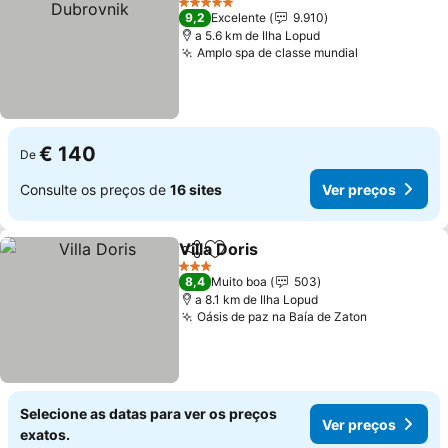
5 Estrelas
9,2
Excelente
9.910
a 5.6 km de Ilha Lopud
Amplo spa de classe mundial
€ 140
De
Consulte os preços de
16 sites
Ver preços
Villa Doris
Partilhar
Adicionar aos favoritos
3 Estrelas
8,4
Muito boa
503
a 8.1 km de Ilha Lopud
Oásis de paz na Baía de Zaton
Selecione as datas para ver os preços
Ver preços
exatos.