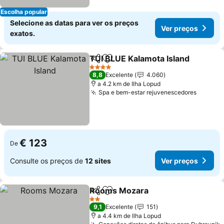
Escolha popular
Selecione as datas para ver os preços
Ver preços
exatos.
TUI BLUE Kalamota Island
Partilhar
Adicionar aos favoritos
4 Estrelas
8,8
Excelente
4.060
a 4.2 km de Ilha Lopud
Spa e bem-estar rejuvenescedores
€ 123
De
Consulte os preços de
12 sites
Ver preços
Rooms Mozara
Partilhar
Adicionar aos favoritos
2 Estrelas
9,1
Excelente
151
a 4.4 km de Ilha Lopud