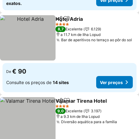
Ver preços
exatos.
Hotel Adria
Partilhar
Adicionar aos favoritos
4 Estrelas
8,7
Excelente
6.129
a 11.7 km de Ilha Lopud
Bar de aperitivos no terraço ao pôr do sol
€ 90
De
Consulte os preços de
14 sites
Ver preços
Valamar Tirena Hotel
Partilhar
Adicionar aos favoritos
4 Estrelas
9,0
Excelente
3.197
a 9.3 km de Ilha Lopud
Diversão aquática para a família