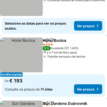
Conexões diretas de ônibus para Dubrovnik
Selecione as datas para ver os preços
Ver preços
exatos.
Hotel Bozica
Partilhar
Adicionar aos favoritos
4 Estrelas
9,5
Excelente
1.405
a 4.7 km de Ilha Lopud
Transfer exclusivo de lancha
Escolha popular
€ 193
De
Consulte os preços de
11 sites
Ver preços
Sun Gardens Dubrovnik
Partilhar
Adicionar aos favoritos