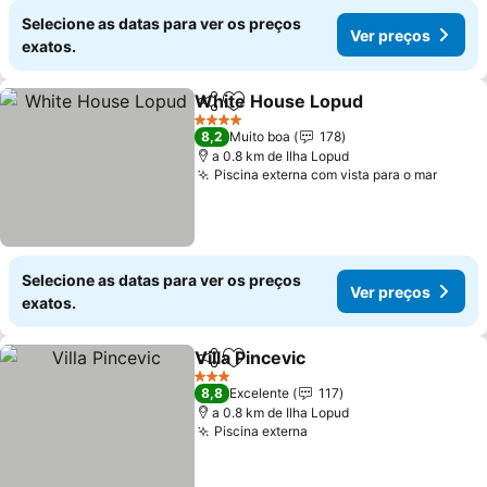
Selecione as datas para ver os preços
Ver preços
exatos.
White House Lopud
Partilhar
Adicionar aos favoritos
4 Estrelas
8,2
Muito boa
178
a 0.8 km de Ilha Lopud
Piscina externa com vista para o mar
Selecione as datas para ver os preços
Ver preços
exatos.
Villa Pincevic
Partilhar
Adicionar aos favoritos
3 Estrelas
8,8
Excelente
117
a 0.8 km de Ilha Lopud
Piscina externa