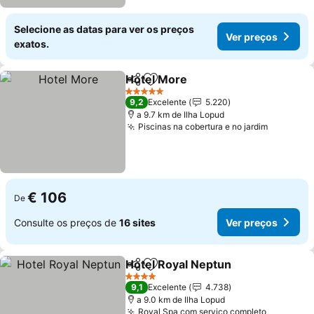
Selecione as datas para ver os preços
Ver preços
exatos.
Hotel More
Partilhar
Adicionar aos favoritos
5 Estrelas
9,2
Excelente
5.220
a 9.7 km de Ilha Lopud
Piscinas na cobertura e no jardim
€ 106
De
Consulte os preços de
16 sites
Ver preços
Hotel Royal Neptun
Partilhar
Adicionar aos favoritos
4 Estrelas
9,1
Excelente
4.738
a 9.0 km de Ilha Lopud
Royal Spa com serviço completo