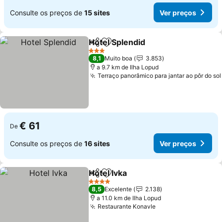
Consulte os preços de
15 sites
Ver preços
Hotel Splendid
Partilhar
Adicionar aos favoritos
3 Estrelas
8,1
Muito boa
3.853
a 9.7 km de Ilha Lopud
Terraço panorâmico para jantar ao pôr do sol
€ 61
De
Consulte os preços de
16 sites
Ver preços
Hotel Ivka
Partilhar
Adicionar aos favoritos
4 Estrelas
8,5
Excelente
2.138
a 11.0 km de Ilha Lopud
Restaurante Konavle