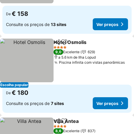
€ 158
De
Consulte os preços de
13 sites
Ver preços
Hotel Osmolis
Partilhar
Adicionar aos favoritos
4 Estrelas
9,0
Excelente
629
a 5.6 km de Ilha Lopud
Piscina infinita com vistas panorâmicas
Escolha popular
€ 180
De
Consulte os preços de
7 sites
Ver preços
Villa Antea
Partilhar
Adicionar aos favoritos
4 Estrelas
8,6
Excelente
837