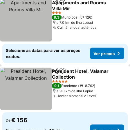
Apartments and Rooms
Partilhar
Adicionar aos favoritos
Villa Mir
3 Estrelas
8,3
Muito boa
126
a 7.0 km de Ilha Lopud
Culinária local autêntica
Selecione as datas para ver os preços
Ver preços
exatos.
President Hotel, Valamar
Partilhar
Adicionar aos favoritos
Collection
5 Estrelas
9,1
Excelente
8.762
a 9.0 km de Ilha Lopud
Jantar Momenti V Level
€ 156
De