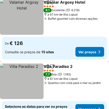
Valamar Argosy Hotel
Partilhar
Adicionar aos favoritos
4 Estrelas
9,1
Excelente
6.218
a 9.1 km de Ilha Lopud
Buffet gourmet com diversas opções
€ 126
De
Consulte os preços de
15 sites
Ver preços
Villa Paradiso 2
Partilhar
Adicionar aos favoritos
4 Estrelas
7,7
Boa
1.183
a 8.1 km de Ilha Lopud
Quartos com vista para o mar ou jardim
Selecione as datas para ver os preços