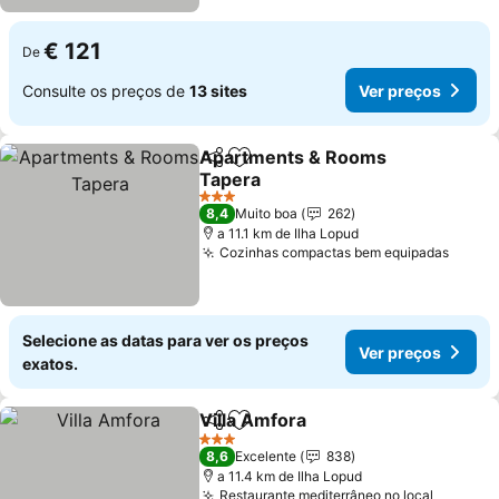
€ 121
De
Consulte os preços de
13 sites
Ver preços
Apartments & Rooms
Partilhar
Adicionar aos favoritos
Tapera
3 Estrelas
8,4
Muito boa
262
a 11.1 km de Ilha Lopud
Cozinhas compactas bem equipadas
Selecione as datas para ver os preços
Ver preços
exatos.
Villa Amfora
Partilhar
Adicionar aos favoritos
3 Estrelas
8,6
Excelente
838
a 11.4 km de Ilha Lopud
Restaurante mediterrâneo no local