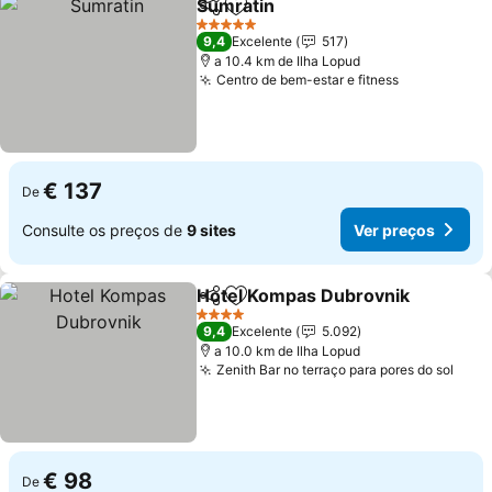
Sumratin
Partilhar
Adicionar aos favoritos
5 Estrelas
9,4
Excelente
517
a 10.4 km de Ilha Lopud
Centro de bem-estar e fitness
€ 137
De
Consulte os preços de
9 sites
Ver preços
Hotel Kompas Dubrovnik
Partilhar
Adicionar aos favoritos
4 Estrelas
9,4
Excelente
5.092
a 10.0 km de Ilha Lopud
Zenith Bar no terraço para pores do sol
€ 98
De