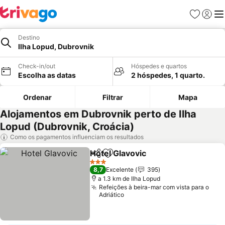
Favoritos
Iniciar
Me
Destino
Ilha Lopud, Dubrovnik
Check-in/out
Hóspedes e quartos
Escolha as datas
2 hóspedes, 1 quarto.
Ordenar
Filtrar
Mapa
Alojamentos em Dubrovnik perto de Ilha
Lopud (Dubrovnik, Croácia)
Como os pagamentos influenciam os resultados
Hotel Glavovic
Partilhar
Adicionar aos favoritos
3 Estrelas
8,7
Excelente
395
a 1.3 km de Ilha Lopud
Refeições à beira-mar com vista para o
Adriático