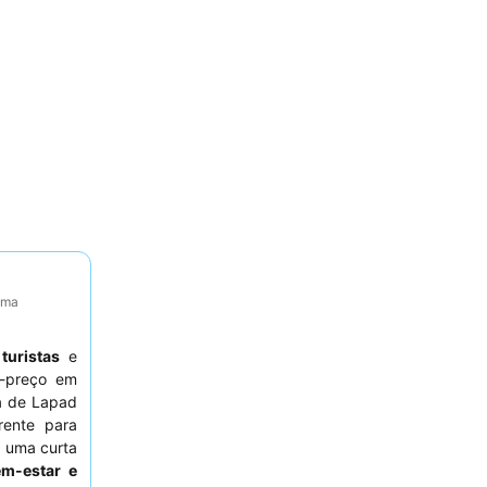
tima
a
turistas
e
e-preço em
ea de Lapad
rente para
a uma curta
em-estar e