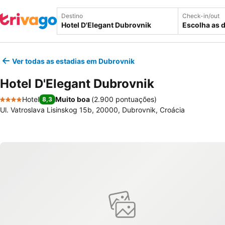
Destino
Check-in/out
Escolha as 
Ver todas as estadias em Dubrovnik
Hotel D'Elegant Dubrovnik
Hotel
Muito boa
(
2.900 pontuações
)
8,3
4 Estrelas
Ul. Vatroslava Lisinskog 15b, 20000, Dubrovnik, Croácia