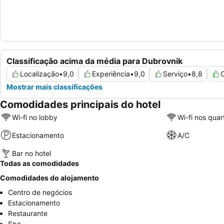
Classificação acima da média para Dubrovnik
Localização
•
9,0
Experiência
•
9,0
Serviço
•
8,8
C
Mostrar mais classificações
Comodidades principais do hotel
Wi-fi no lobby
Wi-fi nos quar
Estacionamento
A/C
Bar no hotel
Todas as comodidades
Comodidades do alojamento
Centro de negócios
Estacionamento
Restaurante
Spa