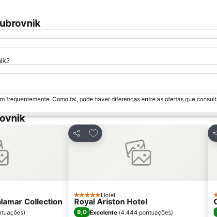
Dubrovnik
ik?
m frequentemente. Como tal, pode haver diferenças entre as ofertas que consult
ovnik
avoritos
Adicionar aos favoritos
Partilhar
P
Hotel
5 Estrelas
4
alamar Collection
Royal Ariston Hotel
9,0
ntuações
)
Excelente
(
4.444 pontuações
)