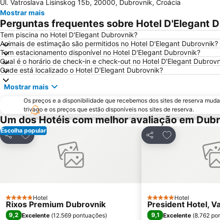
Ul. Vatroslava Lisinskog 15b, 20000, Dubrovnik, Croácia
Mostrar mais
Perguntas frequentes sobre Hotel D'Elegant 
Tem piscina no Hotel D'Elegant Dubrovnik?
Animais de estimação são permitidos no Hotel D'Elegant Dubrovnik?
Tem estacionamento disponível no Hotel D'Elegant Dubrovnik?
Qual é o horário de check-in e check-out no Hotel D'Elegant Dubrovn
Onde está localizado o Hotel D'Elegant Dubrovnik?
Mostrar mais
Os preços e a disponibilidade que recebemos dos sites de reserva muda
trivago e os preços que estão disponíveis nos sites de reserva.
Um dos Hotéis com melhor avaliação em Dubr
Escolha popular
Adicionar aos favoritos
Adicionar aos f
Partilhar
Partilhar
Hotel
Hotel
5 Estrelas
5 Estrelas
Rixos Premium Dubrovnik
President Hotel, V
9,2
9,1
Excelente
(
12.569 pontuações
)
Excelente
(
8.762 po