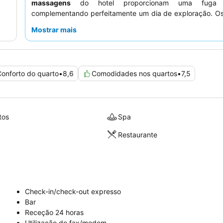
massagens
do hotel proporcionam uma fuga re
complementando perfeitamente um dia de exploração. O
elogiam consistentemente os
funcionários excecionalme
Mostrar mais
e prestativos
e apreciam as variadas opções de peque
Para a melhor experiência, considere um quarto com
va
desfrutar das vistas.
onforto do quarto
•
8,6
Comodidades nos quartos
•
7,5
tos
Spa
Restaurante
Check-in/check-out expresso
Bar
Receção 24 horas
Utilização do fax/modem