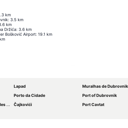
.3
km
ovnik
:
3.5
km
3.6
km
na Držića
:
3.6
km
er Bošković Airport
:
19.1
km
km
Ampliar mapa
Lapad
Muralhas de Dubrovnik
Porto da Cidade
Port of Dubrovnik
scanos
Čajkovići
Port Cavtat