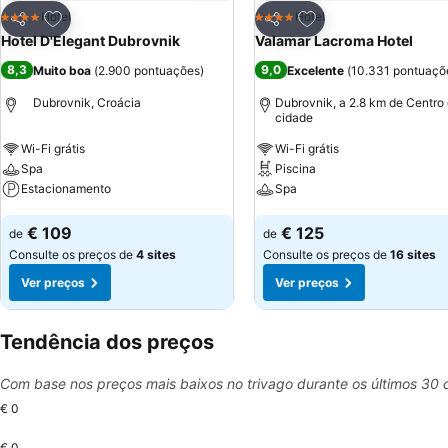
Adicionar aos favoritos
Adicionar aos favor
Hotel
Hotel
4 Estrelas
4 Estrelas
Partilhar
Partilhar
Hotel D'Elegant Dubrovnik
Valamar Lacroma Hotel
8,3
9,0
Muito boa
(
2.900 pontuações
)
Excelente
(
10.331 pontuaçõ
Dubrovnik, Croácia
Dubrovnik, a 2.8 km de Centro
cidade
Wi-Fi grátis
Wi-Fi grátis
Spa
Piscina
Estacionamento
Spa
Ver preços
Ver preços
€ 109
€ 125
de
de
Consulte os preços de
4 sites
Consulte os preços de
16 sites
Ver preços
Ver preços
Tendência dos preços
Com base nos preços mais baixos no trivago durante os últimos 30 
€ 0
€ 0