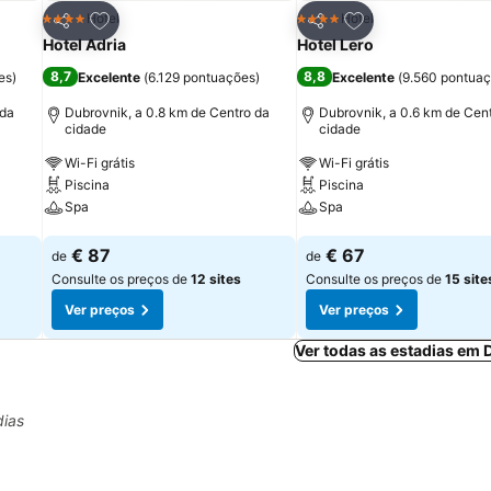
itos
Adicionar aos favoritos
Adicionar aos fav
Hotel
Hotel
4 Estrelas
4 Estrelas
Partilhar
Partilhar
Hotel Adria
Hotel Lero
8,7
8,8
es
)
Excelente
(
6.129 pontuações
)
Excelente
(
9.560 pontua
 da
Dubrovnik, a 0.8 km de Centro da
Dubrovnik, a 0.6 km de Cen
cidade
cidade
Wi-Fi grátis
Wi-Fi grátis
Piscina
Piscina
Spa
Spa
Ver preços
Ver preços
€ 87
€ 67
de
de
Consulte os preços de
12 sites
Consulte os preços de
15 site
Ver preços
Ver preços
Ver todas as estadias em
dias