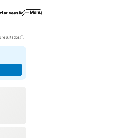
Menu
iciar sessão
 resultados