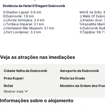
Distância de Hotel D'Elegant Dubrovnik
Stadion Lapad
:
0.6
km
Križ na Srđu
:
3
Dubrovnik
:
1.9
km
Walls Of Dubr
Utvrda Strinčjera
:
2.4
km
Knežev dvor
:
Tvrđava Imperial
:
3.1
km
Kazalište Mari
Homeland War Museum
:
3.1
km
Dubrovnik Ruđ
Fort Lovrijenac
:
3.2
km
Čapljina
:
58.7
Veja as atrações nas imediações
Cidade Velha de Dubrovnik
Aeroporto de Dubrovnik
Praia Kupari
Ploče iza Grada
Rožat
Mosteiro da Ordem dos Frades Menores Franci
Mostrar mais
Informações sobre o alojamento