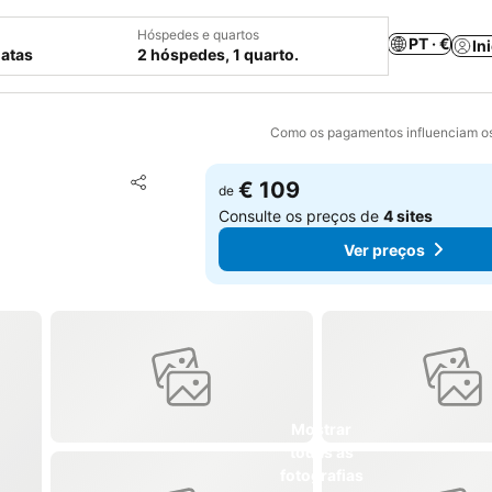
Hóspedes e quartos
PT · €
In
datas
2 hóspedes, 1 quarto.
Como os pagamentos influenciam os
Adicionar aos favoritos
€ 109
de
Partilhar
Consulte os preços de
4 sites
Ver preços