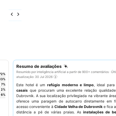
Resumo de avaliações
Resumido por inteligência artificial a partir de 900+ comentários · Úl
72
%
atualização: 30 Jul 2026
13
%
7
%
Este hotel é um
refúgio moderno e limpo
, ideal par
2
%
casais
que procuram uma excelente relação qualidad
6
%
Dubrovnik. A sua localização privilegiada na vibrante ár
oferece uma paragem de autocarro diretamente em f
acesso conveniente à
Cidade Velha de Dubrovnik
e fica 
distância a pé de várias praias. As
instalações de b