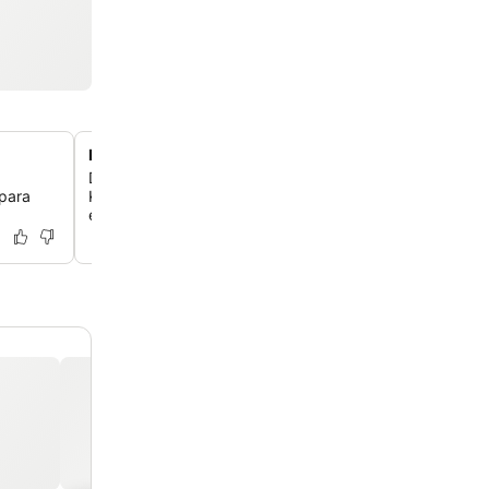
Refúgio moderno em Babin Kuk
Desfrute de uma estadia contemporânea no tranquilo ba
 para
Kuk, que oferece uma paisagem plana ideal para camin
e para dirigir sem estresse.