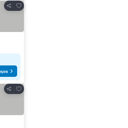
Adicionar aos favoritos
Partilhar
eços
Adicionar aos favoritos
Partilhar