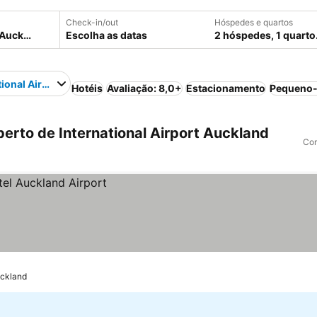
Check-in/out
Hóspedes e quartos
Escolha as datas
2 hóspedes, 1 quarto
tional Airport Auckland
Hotéis
Avaliação: 8,0+
Estacionamento
Pequeno-
erto de International Airport Auckland
Com
uckland