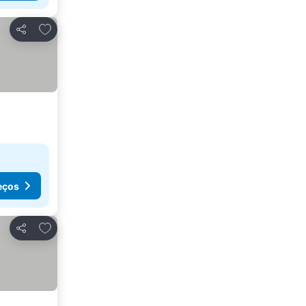
Adicionar aos favoritos
Partilhar
eços
Adicionar aos favoritos
Partilhar