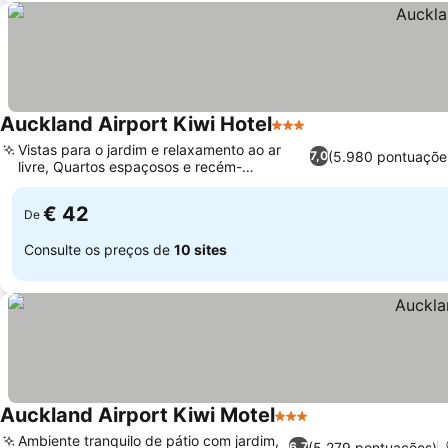
Auckland Airport Kiwi Hotel
3 Estrelas
Vistas para o jardim e relaxamento ao ar
(5.980 pontuaçõe
7,0
livre, Quartos espaçosos e recém-
reformados
€ 42
De
Consulte os preços de
10 sites
Auckland Airport Kiwi Motel
3 Estrelas
Ambiente tranquilo de pátio com jardim,
(5.279 pontuações)
6,7