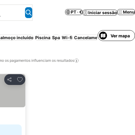
PT · €
Menu
Iniciar sessão
.
Ver mapa
almoço incluído
Piscina
Spa
Wi-fi
Cancelamento gratuito
Apart
o os pagamentos influenciam os resultados
Adicionar aos favoritos
Partilhar