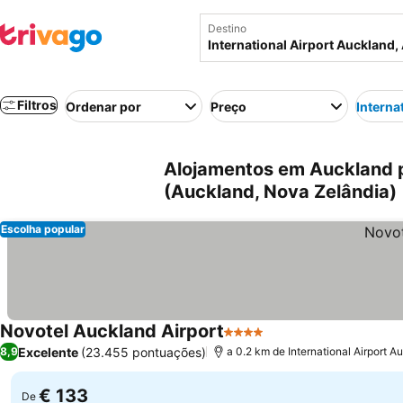
Destino
Filtros
Ordenar por
Preço
Interna
Alojamentos em Auckland p
(Auckland, Nova Zelândia)
Escolha popular
Novotel Auckland Airport
4 Estrelas
Excelente
(23.455 pontuações)
8,9
a 0.2 km de International Airport A
€ 133
De