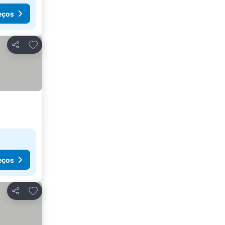
eços
Adicionar aos favoritos
Partilhar
eços
Adicionar aos favoritos
Partilhar