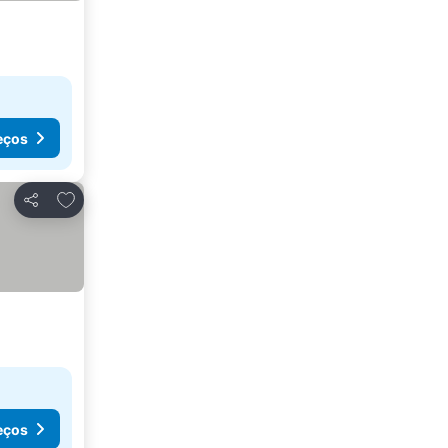
eços
Adicionar aos favoritos
Partilhar
eços