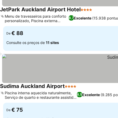
JetPark Auckland Airport Hotel
4 Estrelas
Menu de travesseiros para conforto
Excelente
(15.938 pontu
8,7
personalizado, Piscina externa
aquecida
€ 88
De
Consulte os preços de
11 sites
Sudima Auckland Airport
4 Estrelas
Piscina interna aquecida naturalmente,
Excelente
(9.285 po
8,5
Serviço de quarto e restaurante assistido
por robôs
€ 75
De