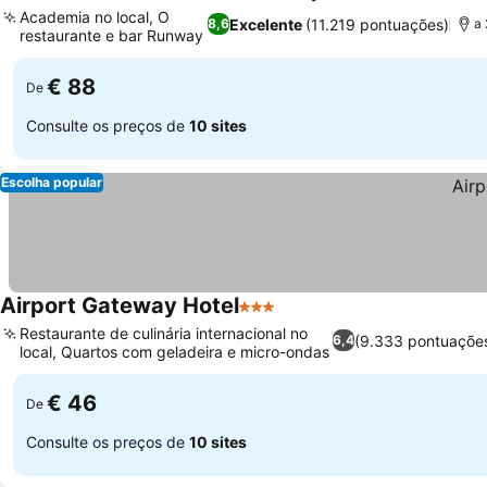
4 Estrelas
Academia no local, O
Excelente
(11.219 pontuações)
8,6
a 
restaurante e bar Runway
€ 88
De
Consulte os preços de
10 sites
Escolha popular
Airport Gateway Hotel
3 Estrelas
Restaurante de culinária internacional no
(9.333 pontuaçõe
6,4
local, Quartos com geladeira e micro-ondas
€ 46
De
Consulte os preços de
10 sites