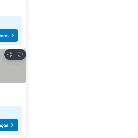
eços
Adicionar aos favoritos
Partilhar
eços