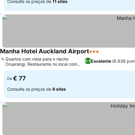
Consulte os preços de
11 sites
Manha Hotel Auckland Airport
3 Estrelas
Quartos com vista para o riacho
Excelente
(6.636 pon
8,9
Oruarangi, Restaurante no local com
culinária indiana
€ 77
De
Consulte os preços de
6 sites