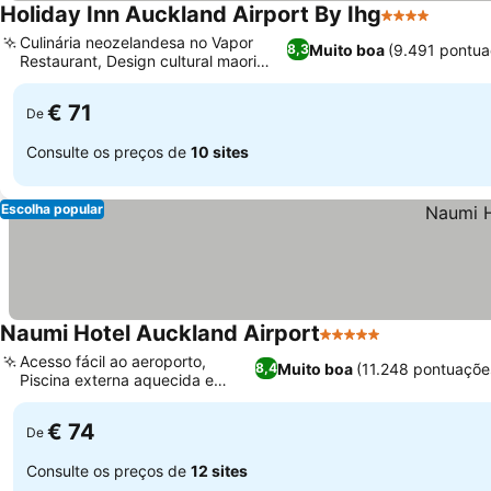
Holiday Inn Auckland Airport By Ihg
4 Estrelas
Culinária neozelandesa no Vapor
Muito boa
(9.491 pontua
8,3
Restaurant, Design cultural maori
autêntico
€ 71
De
Consulte os preços de
10 sites
Escolha popular
Naumi Hotel Auckland Airport
5 Estrelas
Acesso fácil ao aeroporto,
Muito boa
(11.248 pontuaçõe
8,4
Piscina externa aquecida e
academia
€ 74
De
Consulte os preços de
12 sites