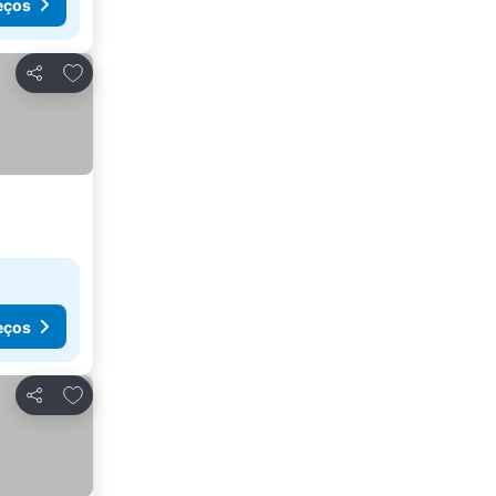
eços
Adicionar aos favoritos
Partilhar
eços
Adicionar aos favoritos
Partilhar