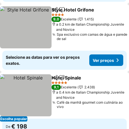
Style Hotel Grifone
Partilhar
Adicionar aos favoritos
4 Estrelas
9,0
Excelente
1.415
a 0.2 km de Italian Championship Juvenile
and Novice
Spa exclusivo com camas de água e parede
de sal
Selecione as datas para ver os preços
Ver preços
exatos.
Hotel Spinale
Partilhar
Adicionar aos favoritos
5 Estrelas
9,1
Excelente
2.438
a 0.4 km de Italian Championship Juvenile
and Novice
Café da manhã gourmet com culinária ao
vivo
Escolha popular
€ 198
De