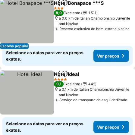
Hotel Bonapace ***S
Partilhar
Adicionar aos favoritos
3 Estrelas
8,9
Excelente
1.511
a 0.0 km de Italian Championship Juvenile
and Novice
Reserva exclusiva de bem-estar e piscina
Escolha popular
Selecione as datas para ver os preços
Ver preços
exatos.
Hotel Ideal
Partilhar
Adicionar aos favoritos
4 Estrelas
9,1
Excelente
442
a 0.1 km de Italian Championship Juvenile
and Novice
Serviço de transporte de esqui dedicado
Selecione as datas para ver os preços
Ver preços
exatos.