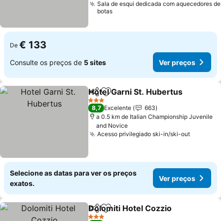
Sala de esqui dedicada com aquecedores de
botas
€ 133
De
Consulte os preços de
5 sites
Ver preços
Hotel Garni St. Hubertus
Partilhar
Adicionar aos favoritos
3 Estrelas
8,7
Excelente
663
a 0.5 km de Italian Championship Juvenile
and Novice
Acesso privilegiado ski-in/ski-out
Selecione as datas para ver os preços
Ver preços
exatos.
Dolomiti Hotel Cozzio
Partilhar
Adicionar aos favoritos
3 Estrelas