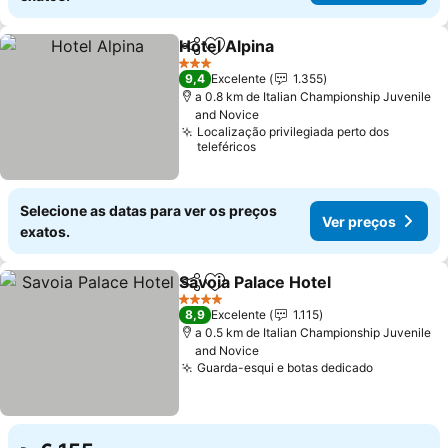
Hotel Alpina
Partilhar
Adicionar aos favoritos
3 Estrelas
9,4
Excelente
1.355
a 0.8 km de Italian Championship Juvenile
and Novice
Localização privilegiada perto dos
teleféricos
Selecione as datas para ver os preços
Ver preços
exatos.
Savoia Palace Hotel
Partilhar
Adicionar aos favoritos
4 Estrelas
8,9
Excelente
1.115
a 0.5 km de Italian Championship Juvenile
and Novice
Guarda-esqui e botas dedicado