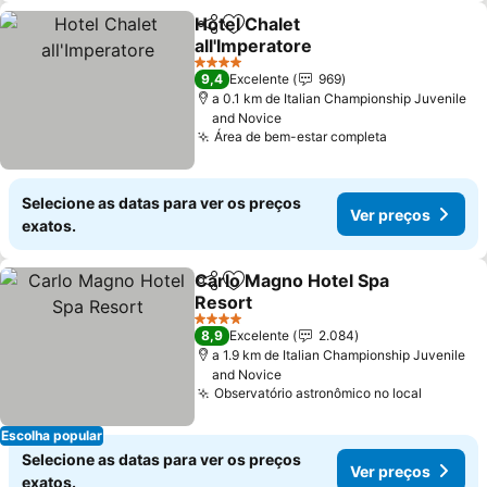
Hotel Chalet
Partilhar
Adicionar aos favoritos
all'Imperatore
4 Estrelas
9,4
Excelente
969
a 0.1 km de Italian Championship Juvenile
and Novice
Área de bem-estar completa
Selecione as datas para ver os preços
Ver preços
exatos.
Carlo Magno Hotel Spa
Partilhar
Adicionar aos favoritos
Resort
4 Estrelas
8,9
Excelente
2.084
a 1.9 km de Italian Championship Juvenile
and Novice
Observatório astronômico no local
Escolha popular
Selecione as datas para ver os preços
Ver preços
exatos.