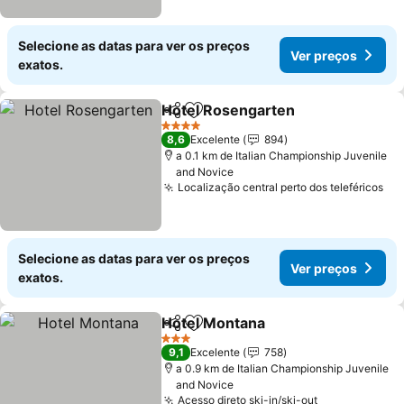
Selecione as datas para ver os preços
Ver preços
exatos.
Hotel Rosengarten
Partilhar
Adicionar aos favoritos
4 Estrelas
8,6
Excelente
894
a 0.1 km de Italian Championship Juvenile
and Novice
Localização central perto dos teleféricos
Selecione as datas para ver os preços
Ver preços
exatos.
Hotel Montana
Partilhar
Adicionar aos favoritos
3 Estrelas
9,1
Excelente
758
a 0.9 km de Italian Championship Juvenile
and Novice
Acesso direto ski-in/ski-out