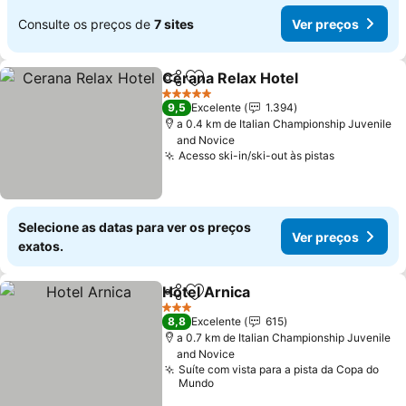
Consulte os preços de
7 sites
Ver preços
Cerana Relax Hotel
Partilhar
Adicionar aos favoritos
5 Estrelas
9,5
Excelente
1.394
a 0.4 km de Italian Championship Juvenile
and Novice
Acesso ski-in/ski-out às pistas
Selecione as datas para ver os preços
Ver preços
exatos.
Hotel Arnica
Partilhar
Adicionar aos favoritos
3 Estrelas
8,8
Excelente
615
a 0.7 km de Italian Championship Juvenile
and Novice
Suíte com vista para a pista da Copa do
Mundo