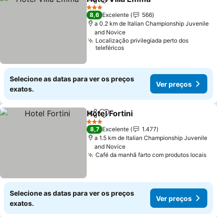
Partilhar
Adicionar aos favoritos
3 Estrelas
8,6
Excelente
566
a 0.2 km de Italian Championship Juvenile
and Novice
Localização privilegiada perto dos
teleféricos
Selecione as datas para ver os preços
Ver preços
exatos.
Hotel Fortini
Partilhar
Adicionar aos favoritos
3 Estrelas
8,7
Excelente
1.477
a 1.5 km de Italian Championship Juvenile
and Novice
Café da manhã farto com produtos locais
Selecione as datas para ver os preços
Ver preços
exatos.