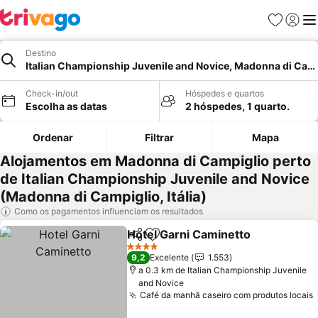
Favoritos
Iniciar
Me
Destino
Italian Championship Juvenile and Novice, Madonna di Cam
Check-in/out
Hóspedes e quartos
Escolha as datas
2 hóspedes, 1 quarto.
Ordenar
Filtrar
Mapa
Alojamentos em Madonna di Campiglio perto
de Italian Championship Juvenile and Novice
(Madonna di Campiglio, Itália)
Como os pagamentos influenciam os resultados
Hotel Garni Caminetto
Partilhar
Adicionar aos favoritos
4 Estrelas
9,2
Excelente
1.553
a 0.3 km de Italian Championship Juvenile
and Novice
Café da manhã caseiro com produtos locais