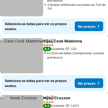
and Novice
Culinária sofisticada com pratos do Tirol do
Sul
Selecione as datas para ver os preços
Ver preços
exatos.
Casa Cook Madonna
Partilhar
Adicionar aos favoritos
4 Estrelas
8,5
Excelente
122
a 0.6 km de Italian Championship Juvenile
and Novice
Selecione as datas para ver os preços
Ver preços
exatos.
Hotel Crozzon
Partilhar
Adicionar aos favoritos
4 Estrelas
9,5
Excelente
1.247