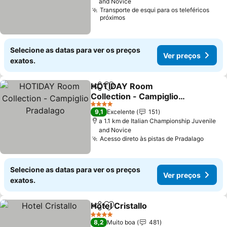
and Novice
Transporte de esqui para os teleféricos
próximos
Selecione as datas para ver os preços
Ver preços
exatos.
HOTIDAY Room
Partilhar
Adicionar aos favoritos
Collection - Campiglio
Pradalago
4 Estrelas
9,1
Excelente
151
a 1.1 km de Italian Championship Juvenile
and Novice
Acesso direto às pistas de Pradalago
Selecione as datas para ver os preços
Ver preços
exatos.
Hotel Cristallo
Partilhar
Adicionar aos favoritos
4 Estrelas
8,2
Muito boa
481