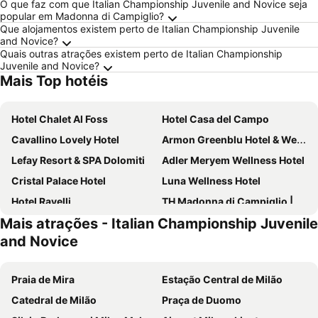
O que faz com que Italian Championship Juvenile and Novice seja
popular em Madonna di Campiglio?
Que alojamentos existem perto de Italian Championship Juvenile
and Novice?
Quais outras atrações existem perto de Italian Championship
Juvenile and Novice?
Mais Top hotéis
Hotel Chalet Al Foss
Hotel Casa del Campo
Cavallino Lovely Hotel
Armon Greenblu Hotel & Wellness
Lefay Resort & SPA Dolomiti
Adler Meryem Wellness Hotel
Cristal Palace Hotel
Luna Wellness Hotel
Hotel Ravelli
TH Madonna di Campiglio | Golf Hotel
Mais atrações - Italian Championship Juvenile
San Rocco
Hotel Lido - slow & natural living
and Novice
Hotel Bertelli
Belvedere
Hotel Splendor
Hotel Garni Caminetto
Praia de Mira
Estação Central de Milão
Hotel Crozzon
Alpotel Dolomiten
Catedral de Milão
Praça de Duomo
Park Hotel
Hotel San Lorenzo