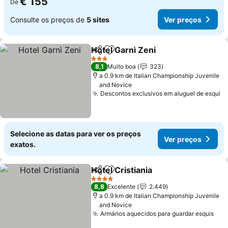
€ 155
De
Consulte os preços de
5 sites
Ver preços
Hotel Garnì Zeni
Partilhar
Adicionar aos favoritos
3 Estrelas
8,1
Muito boa
323
a 0.9 km de Italian Championship Juvenile
and Novice
Descontos exclusivos em aluguel de esqui
Selecione as datas para ver os preços
Ver preços
exatos.
Hotel Cristiania
Partilhar
Adicionar aos favoritos
4 Estrelas
8,8
Excelente
2.449
a 0.9 km de Italian Championship Juvenile
and Novice
Armários aquecidos para guardar esquis