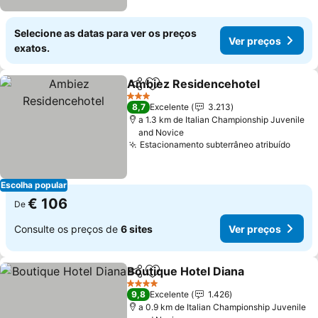
Selecione as datas para ver os preços
Ver preços
exatos.
Ambiez Residencehotel
Partilhar
Adicionar aos favoritos
3 Estrelas
8,7
Excelente
3.213
a 1.3 km de Italian Championship Juvenile
and Novice
Estacionamento subterrâneo atribuído
Escolha popular
€ 106
De
Consulte os preços de
6 sites
Ver preços
Boutique Hotel Diana
Partilhar
Adicionar aos favoritos
4 Estrelas
9,8
Excelente
1.426
a 0.9 km de Italian Championship Juvenile