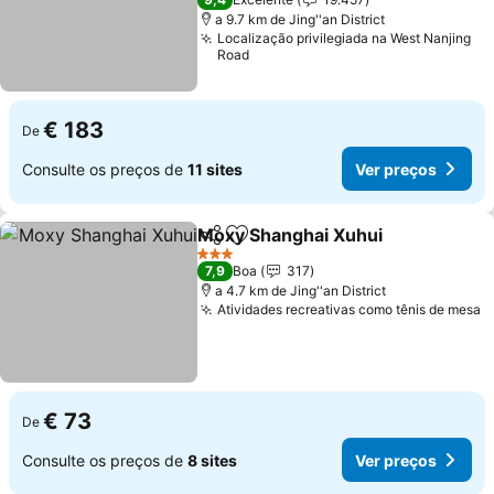
a 9.7 km de Jing''an District
Localização privilegiada na West Nanjing
Road
€ 183
De
Consulte os preços de
11 sites
Ver preços
Moxy Shanghai Xuhui
Partilhar
Adicionar aos favoritos
Ver 
3 Estrelas
7,9
Boa
317
a 4.7 km de Jing''an District
Atividades recreativas como tênis de mesa
V
€ 73
De
Consulte os preços de
8 sites
Ver preços