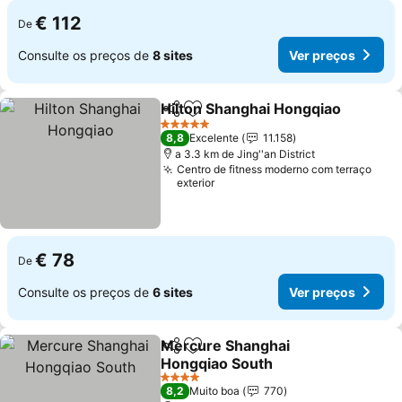
€ 112
De
Consulte os preços de
8 sites
Ver preços
Hilton Shanghai Hongqiao
Partilhar
Adicionar aos favoritos
5 Estrelas
8,8
Excelente
11.158
a 3.3 km de Jing''an District
Centro de fitness moderno com terraço
exterior
€ 78
De
Consulte os preços de
6 sites
Ver preços
Mercure Shanghai
Partilhar
Adicionar aos favoritos
Hongqiao South
Ver preços
4 Estrelas
8,2
Muito boa
770