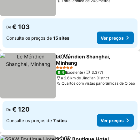
Torre icônica de 208 metros
Ver preços
€ 103
De
Consulte os preços de
15 sites
Ver preços
Le Méridien Shanghai,
Partilhar
Adicionar aos favoritos
Minhang
Ver preços
5 Estrelas
9,4
Excelente
3.377
a 2.6 km de Jing''an District
Quartos com vistas panorâmicas de Qibao
Ve
€ 120
De
Consulte os preços de
7 sites
Ver preços
SSAW Boutique Hotel