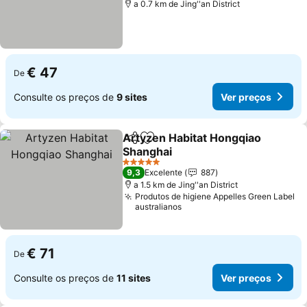
a 0.7 km de Jing''an District
€ 47
De
Consulte os preços de
9 sites
Ver preços
Artyzen Habitat Hongqiao
Partilhar
Adicionar aos favoritos
Shanghai
Ver preços
5 Estrelas
9,3
Excelente
887
a 1.5 km de Jing''an District
Produtos de higiene Appelles Green Label
australianos
€ 71
De
Consulte os preços de
11 sites
Ver preços