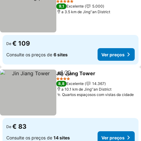
Ver preços
5 Estrelas
9,1
Excelente
5.000
a 3.5 km de Jing''an District
€ 109
De
Consulte os preços de
6 sites
Ver preços
Jin Jiang Tower
Partilhar
Adicionar aos favoritos
Ver preço
4 Estrelas
8,8
Excelente
14.367
a 10.1 km de Jing''an District
Quartos espaçosos com vistas da cidade
Ve
€ 83
De
Consulte os preços de
14 sites
Ver preços