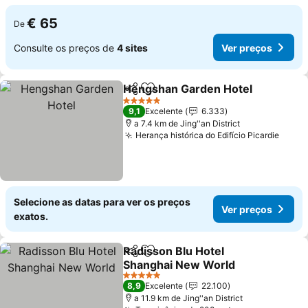
€ 65
De
Consulte os preços de
4 sites
Ver preços
Hengshan Garden Hotel
Partilhar
Adicionar aos favoritos
Ve
5 Estrelas
9,1
Excelente
6.333
a 7.4 km de Jing''an District
Herança histórica do Edifício Picardie
Ver p
Selecione as datas para ver os preços
Ver preços
exatos.
Radisson Blu Hotel
Partilhar
Adicionar aos favoritos
Shanghai New World
Ver preços
5 Estrelas
8,9
Excelente
22.100
a 11.9 km de Jing''an District