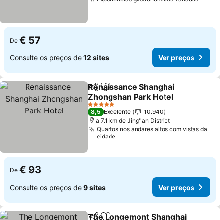
Ver p
€ 57
De
Consulte os preços de
12 sites
Ver preços
Renaissance Shanghai
Partilhar
Adicionar aos favoritos
Zhongshan Park Hotel
Ver preços
5 Estrelas
8,5
Excelente
10.940
a 7.1 km de Jing''an District
Quartos nos andares altos com vistas da
cidade
€ 93
De
Consulte os preços de
9 sites
Ver preços
The Longemont Shanghai