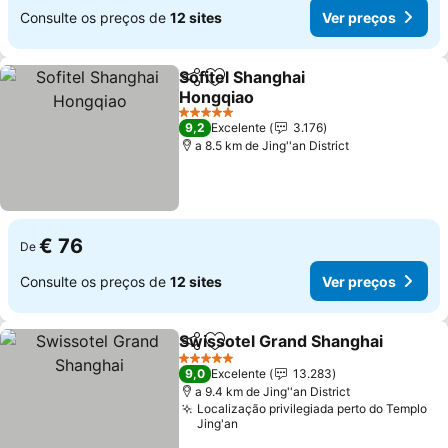
Consulte os preços de
12 sites
Ver preços
Sofitel Shanghai
Partilhar
Adicionar aos favoritos
Hongqiao
Ver preços
5 Estrelas
9,2
Excelente
3.176
a 8.5 km de Jing''an District
€ 76
De
Consulte os preços de
12 sites
Ver preços
Swissotel Grand Shanghai
Partilhar
Adicionar aos favoritos
5 Estrelas
9,0
Excelente
13.283
a 9.4 km de Jing''an District
Localização privilegiada perto do Templo
Jing'an