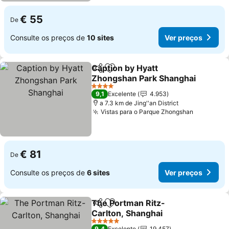
€ 55
De
Consulte os preços de
10 sites
Ver preços
Caption by Hyatt
Partilhar
Adicionar aos favoritos
Zhongshan Park Shanghai
Ver preços
4 Estrelas
9,1
Excelente
4.953
a 7.3 km de Jing''an District
Vistas para o Parque Zhongshan
Ver preç
€ 81
De
Consulte os preços de
6 sites
Ver preços
The Portman Ritz-
Partilhar
Adicionar aos favoritos
Carlton, Shanghai
Ver preços
5 Estrelas
9,4
Excelente
19.457