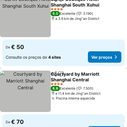
Partilhar
Adicionar aos favoritos
Shanghai South Xuhui
Ver preços
4 Estrelas
9,0
Excelente
3.190
a 3.9 km de Jing''an District
€ 50
De
Consulte os preços de
4 sites
Ver preços
Courtyard by Marriott
Partilhar
Adicionar aos favoritos
Shanghai Central
Ver preços
4 Estrelas
8,9
Excelente
7.500
a 11.4 km de Jing''an District
Piscina interna aquecida
Ver preços
€ 70
De