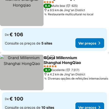
Ver preços
4 Estrelas
8,4
Muito boa
625
a 9.5 km de Jing''an District
Restaurante multicultural no local
Ver pre
€ 106
De
Consulte os preços de
5 sites
Ver preços
Grand Millennium
Partilhar
Adicionar aos favoritos
Shanghai HongQiao
Ver preços
5 Estrelas
8,7
Excelente
7.517
a 4.2 km de Jing''an District
Diversas opções de refeições internacionais
€ 100
De
Consulte os preços de
10 sites
Ver preços