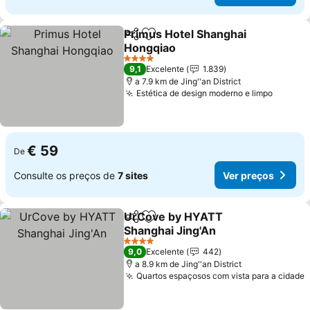
Primus Hotel Shanghai
Partilhar
Adicionar aos favoritos
Hongqiao
Ver preços
4 Estrelas
9,1
Excelente
1.839
a 7.9 km de Jing''an District
Estética de design moderno e limpo
Ver pr
€ 59
De
Consulte os preços de
7 sites
Ver preços
UrCove by HYATT
Partilhar
Adicionar aos favoritos
Shanghai Jing'An
Ver preços
4 Estrelas
9,0
Excelente
442
a 8.9 km de Jing''an District
Quartos espaçosos com vista para a cidade
V