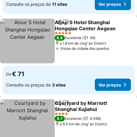
Consulte os preços de
11 sites
Ver preços
Atour S Hotel Shanghai
Partilhar
Adicionar aos favoritos
Hongqiao Center Aegean
Ver preços
5 Estrelas
8,8
Excelente
38
a 1.8 km de Jing''an District
Vistas da cidade dos quartos
Ver preços
€ 71
De
Consulte os preços de
3 sites
Ver preços
Courtyard by Marriott
Partilhar
Adicionar aos favoritos
Shanghai Xujiahui
Ver preços
4 Estrelas
8,7
Excelente
4.069
a 6.0 km de Jing''an District