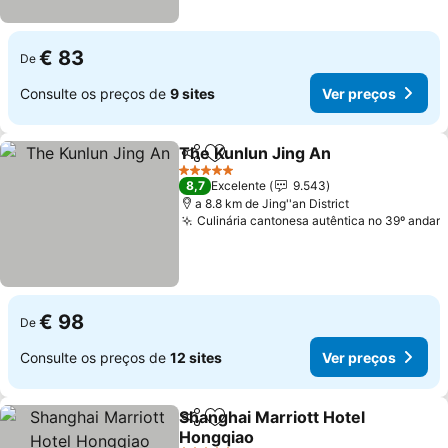
€ 83
De
Consulte os preços de
9 sites
Ver preços
The Kunlun Jing An
Partilhar
Adicionar aos favoritos
Ver pr
5 Estrelas
8,7
Excelente
9.543
a 8.8 km de Jing''an District
Culinária cantonesa autêntica no 39º andar
V
€ 98
De
Consulte os preços de
12 sites
Ver preços
Shanghai Marriott Hotel
Partilhar
Adicionar aos favoritos
Hongqiao