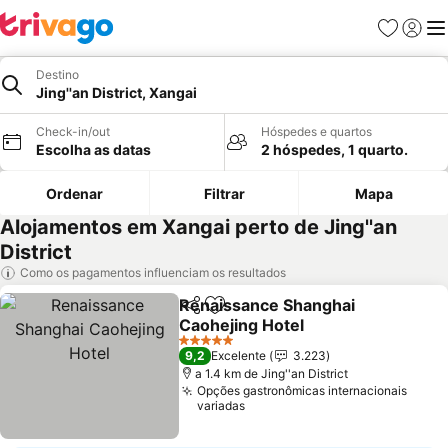
Favoritos
Iniciar
Me
Destino
Jing''an District, Xangai
Check-in/out
Hóspedes e quartos
Escolha as datas
2 hóspedes, 1 quarto.
Ordenar
Filtrar
Mapa
Alojamentos em Xangai perto de Jing''an
District
Como os pagamentos influenciam os resultados
Renaissance Shanghai
Partilhar
Adicionar aos favoritos
Caohejing Hotel
Ver preços
5 Estrelas
9,2
Excelente
3.223
a 1.4 km de Jing''an District
Opções gastronômicas internacionais
variadas