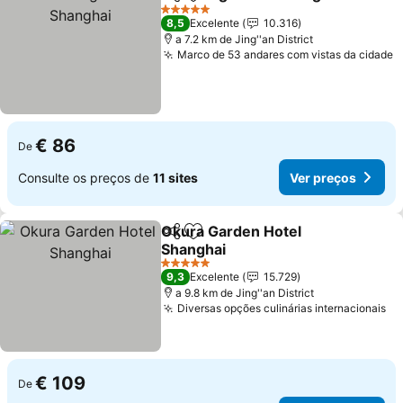
Partilhar
Adicionar aos favoritos
5 Estrelas
8,5
Excelente
10.316
a 7.2 km de Jing''an District
Marco de 53 andares com vistas da cidade
V
€ 86
De
Consulte os preços de
11 sites
Ver preços
Okura Garden Hotel
Partilhar
Adicionar aos favoritos
Shanghai
Ver preços
5 Estrelas
9,3
Excelente
15.729
a 9.8 km de Jing''an District
Diversas opções culinárias internacionais
Ve
€ 109
De