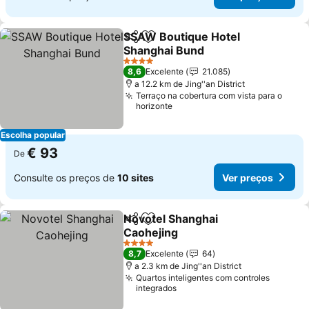
SSAW Boutique Hotel
Partilhar
Adicionar aos favoritos
Shanghai Bund
Ver preços
4 Estrelas
8,6
Excelente
21.085
a 12.2 km de Jing''an District
Terraço na cobertura com vista para o
horizonte
Escolha popular
€ 93
De
Consulte os preços de
10 sites
Ver preços
Novotel Shanghai
Partilhar
Adicionar aos favoritos
Caohejing
Ver preços
4 Estrelas
8,7
Excelente
64
a 2.3 km de Jing''an District
Quartos inteligentes com controles
integrados