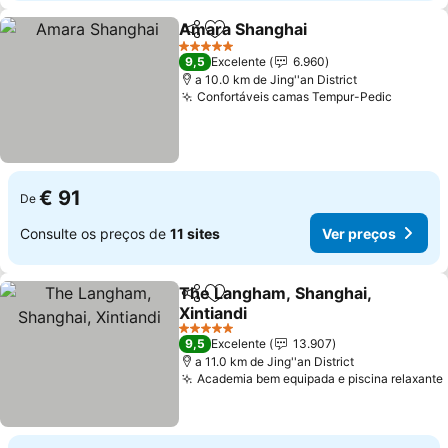
Amara Shanghai
Partilhar
Adicionar aos favoritos
Ver preço
5 Estrelas
9,5
Excelente
6.960
a 10.0 km de Jing''an District
Confortáveis camas Tempur-Pedic
Ver pr
€ 91
De
Consulte os preços de
11 sites
Ver preços
The Langham, Shanghai,
Partilhar
Adicionar aos favoritos
Xintiandi
Ver preços
5 Estrelas
9,5
Excelente
13.907
a 11.0 km de Jing''an District
Academia bem equipada e piscina relaxante