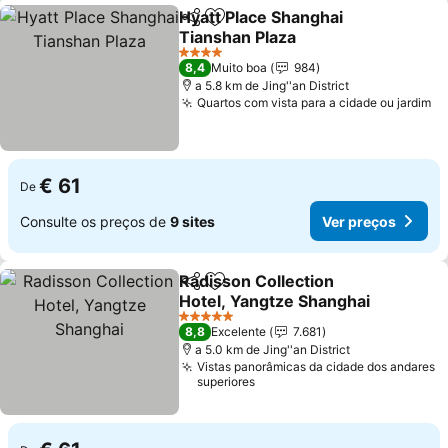
Hyatt Place Shanghai
Partilhar
Adicionar aos favoritos
Tianshan Plaza
Ver preços
4 Estrelas
8,4
Muito boa
984
a 5.8 km de Jing''an District
Quartos com vista para a cidade ou jardim
Ve
€ 61
De
Consulte os preços de
9 sites
Ver preços
Radisson Collection
Partilhar
Adicionar aos favoritos
Hotel, Yangtze Shanghai
Ver preços
5 Estrelas
8,8
Excelente
7.681
a 5.0 km de Jing''an District
Vistas panorâmicas da cidade dos andares
superiores