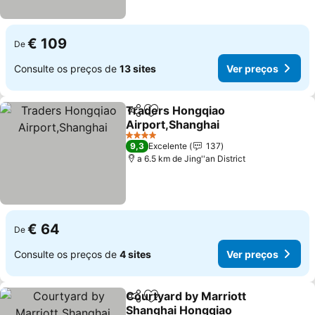
€ 109
De
Consulte os preços de
13 sites
Ver preços
Traders Hongqiao
Partilhar
Adicionar aos favoritos
Airport,Shanghai
Ver preços
4 Estrelas
9,3
Excelente
137
a 6.5 km de Jing''an District
€ 64
De
Consulte os preços de
4 sites
Ver preços
Courtyard by Marriott
Partilhar
Adicionar aos favoritos
Shanghai Hongqiao