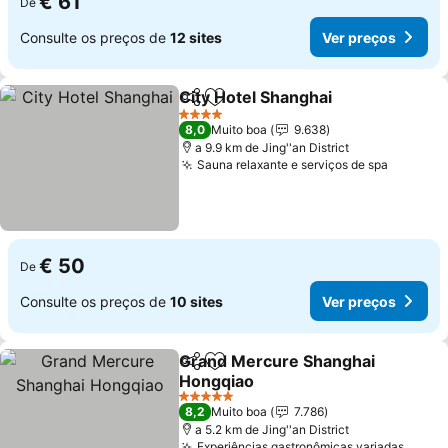
€ 61
De
Consulte os preços de
12 sites
Ver preços
City Hotel Shanghai
Partilhar
Adicionar aos favoritos
Ver pr
4 Estrelas
8,0
Muito boa
9.638
a 9.9 km de Jing''an District
Sauna relaxante e serviços de spa
Ver pre
€ 50
De
Consulte os preços de
10 sites
Ver preços
Grand Mercure Shanghai
Partilhar
Adicionar aos favoritos
Hongqiao
Ver preços
5 Estrelas
8,2
Muito boa
7.786
a 5.2 km de Jing''an District
Experiências gastronômicas variadas