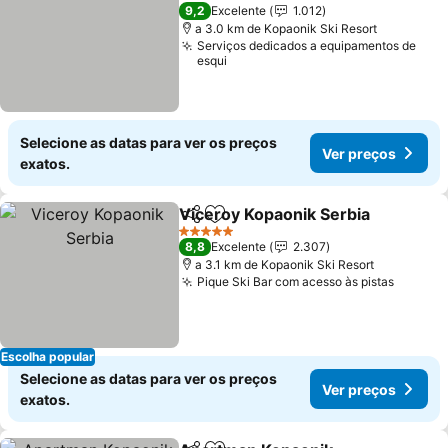
5 Estrelas
9,2
Excelente
1.012
a 3.0 km de Kopaonik Ski Resort
Serviços dedicados a equipamentos de
esqui
Selecione as datas para ver os preços
Ver preços
exatos.
Viceroy Kopaonik Serbia
Partilhar
Adicionar aos favoritos
5 Estrelas
8,8
Excelente
2.307
a 3.1 km de Kopaonik Ski Resort
Pique Ski Bar com acesso às pistas
Escolha popular
Selecione as datas para ver os preços
Ver preços
exatos.