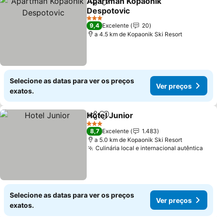
Apartman Kopaonik
Partilhar
Adicionar aos favoritos
Despotovic
3 Estrelas
9,4
Excelente
20
a 4.5 km de Kopaonik Ski Resort
Selecione as datas para ver os preços
Ver preços
exatos.
Hotel Junior
Partilhar
Adicionar aos favoritos
3 Estrelas
8,7
Excelente
1.483
a 5.0 km de Kopaonik Ski Resort
Culinária local e internacional autêntica
Selecione as datas para ver os preços
Ver preços
exatos.