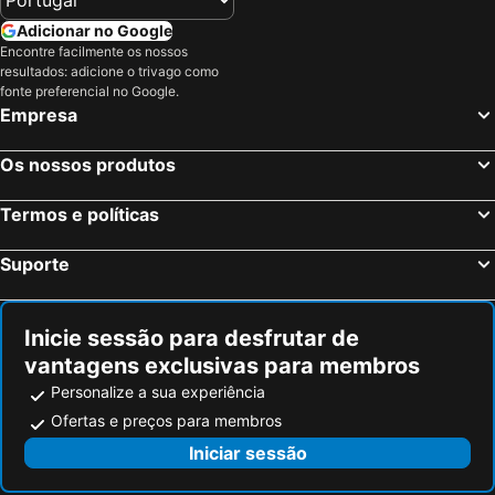
Kopaonik Ski Resort
Shoping center Forum
Adicionar no Google
Kolašin 1450
Kustendorf
Encontre facilmente os nossos
resultados: adicione o trivago como
25 maj
Ada Ciganlija
fonte preferencial no Google.
Empresa
Gradić Pejton
Slavija
Skadar Lake
Belgrade Central Railway Station
Os nossos produtos
Zeleni venac
Knez Mihailova
Skadarlija
Stari Bar
Termos e políticas
Porto
Miami Beach
Suporte
Arheološki lokalitet Nebeske stolice
Jelovarnik
Semeteško jezero
Jošanicka Banja
Inicie sessão para desfrutar de
Spust bez granica
Sopocani
vantagens exclusivas para membros
Park prirode Golija
Studenica
Personalize a sua experiência
Dani šljive
TSC Vrnjacka Banja-Olimpijski bazen
Ofertas e preços para membros
Snežnik
Odvraćenica
Iniciar sessão
Gocko
LoveFest