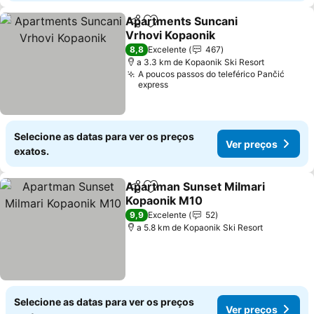
Apartments Suncani
Partilhar
Adicionar aos favoritos
Vrhovi Kopaonik
8,8
Excelente
467
a 3.3 km de Kopaonik Ski Resort
A poucos passos do teleférico Pančić
express
Selecione as datas para ver os preços
Ver preços
exatos.
Apartman Sunset Milmari
Partilhar
Adicionar aos favoritos
Kopaonik M10
9,9
Excelente
52
a 5.8 km de Kopaonik Ski Resort
Selecione as datas para ver os preços
Ver preços