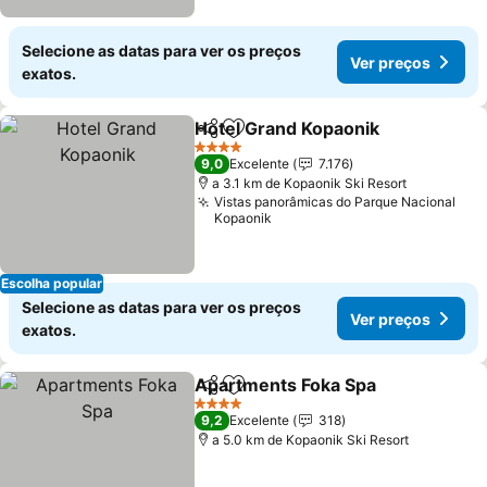
Selecione as datas para ver os preços
Ver preços
exatos.
Hotel Grand Kopaonik
Partilhar
Adicionar aos favoritos
4 Estrelas
9,0
Excelente
7.176
a 3.1 km de Kopaonik Ski Resort
Vistas panorâmicas do Parque Nacional
Kopaonik
Escolha popular
Selecione as datas para ver os preços
Ver preços
exatos.
Apartments Foka Spa
Partilhar
Adicionar aos favoritos
4 Estrelas
9,2
Excelente
318
a 5.0 km de Kopaonik Ski Resort