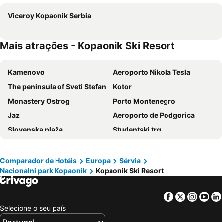
Viceroy Kopaonik Serbia
Mais atrações - Kopaonik Ski Resort
Kamenovo
Aeroporto Nikola Tesla
The peninsula of Sveti Stefan
Kotor
Monastery Ostrog
Porto Montenegro
Jaz
Aeroporto de Podgorica
Slovenska plaža
Studentski trg
Drobni pijesak
Durmitor
Pržno
Tivat Airport
Comparador de Hotéis
Europa
Sérvia
Nacionalni park Kopaonik
Kopaonik Ski Resort
Markov konak
Nacionalni Park Durmitor
Liqeni i Komanit
Rijeka Crnojevića
Facebook
Twitter
Insta
Yo
Rafailovići
Mogren Plaza
Selecione o seu país
Copacabana
Ada Bojana