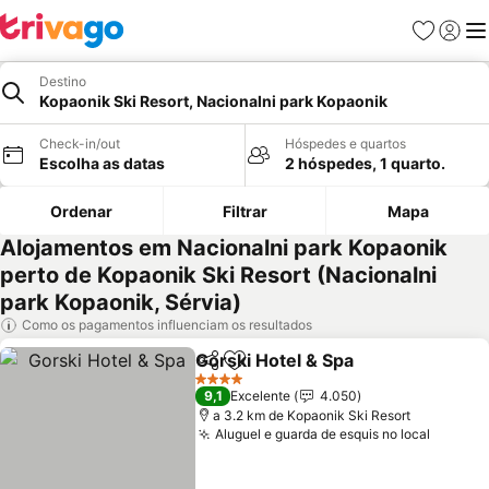
Favoritos
Iniciar
Me
Destino
Kopaonik Ski Resort, Nacionalni park Kopaonik
Check-in/out
Hóspedes e quartos
Escolha as datas
2 hóspedes, 1 quarto.
Ordenar
Filtrar
Mapa
Alojamentos em Nacionalni park Kopaonik
perto de Kopaonik Ski Resort (Nacionalni
park Kopaonik, Sérvia)
Como os pagamentos influenciam os resultados
Gorski Hotel & Spa
Partilhar
Adicionar aos favoritos
4 Estrelas
9,1
Excelente
4.050
a 3.2 km de Kopaonik Ski Resort
Aluguel e guarda de esquis no local