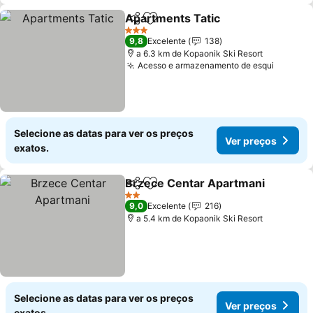
Apartments Tatic
Partilhar
Adicionar aos favoritos
3 Estrelas
9,8
Excelente
138
a 6.3 km de Kopaonik Ski Resort
Acesso e armazenamento de esqui
Selecione as datas para ver os preços
Ver preços
exatos.
Brzece Centar Apartmani
Partilhar
Adicionar aos favoritos
2 Estrelas
9,0
Excelente
216
a 5.4 km de Kopaonik Ski Resort
Selecione as datas para ver os preços
Ver preços
exatos.