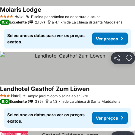
Molaris Lodge
Hotel
Piscina panorâmica na cobertura e sauna
4 Estrelas
9,2
Excelente
2.187
a 4.1 km de La chiesa di Santa Maddalena
Selecione as datas para ver os preços
Ver preços
exatos.
Partilhar
Ad
Landhotel Gasthof Zum Löwen
Hotel
Amplo jardim com piscina ao ar livre
3 Estrelas
9,0
Excelente
385
a 1.3 km de La chiesa di Santa Maddalena
Selecione as datas para ver os preços
Ver preços
exatos.
Escolha popular