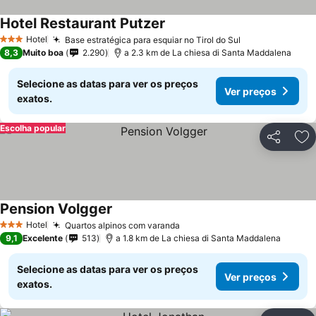
Hotel Restaurant Putzer
Hotel
Base estratégica para esquiar no Tirol do Sul
3 Estrelas
8,3
Muito boa
2.290
a 2.3 km de La chiesa di Santa Maddalena
Selecione as datas para ver os preços
Ver preços
exatos.
Escolha popular
Partilhar
Ad
Pension Volgger
Hotel
Quartos alpinos com varanda
3 Estrelas
9,1
Excelente
513
a 1.8 km de La chiesa di Santa Maddalena
Selecione as datas para ver os preços
Ver preços
exatos.