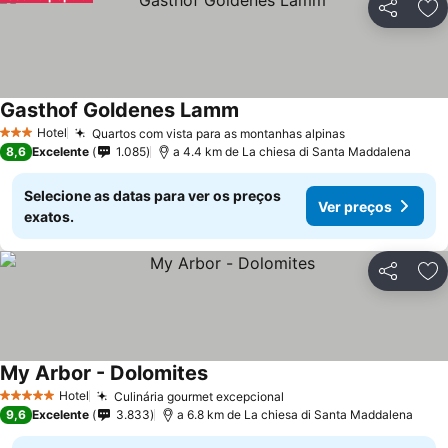
Partilhar
Ad
Gasthof Goldenes Lamm
Hotel
Quartos com vista para as montanhas alpinas
3 Estrelas
8,6
Excelente
1.085
a 4.4 km de La chiesa di Santa Maddalena
Selecione as datas para ver os preços
Ver preços
exatos.
Partilhar
Ad
My Arbor - Dolomites
Hotel
Culinária gourmet excepcional
5 Estrelas
9,6
Excelente
3.833
a 6.8 km de La chiesa di Santa Maddalena