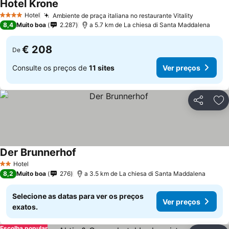
Hotel Krone
Hotel
Ambiente de praça italiana no restaurante Vitality
4 Estrelas
8,4
Muito boa
2.287
a 5.7 km de La chiesa di Santa Maddalena
€ 208
De
Consulte os preços de
11 sites
Ver preços
Partilhar
Ad
Der Brunnerhof
Hotel
2 Estrelas
8,2
Muito boa
276
a 3.5 km de La chiesa di Santa Maddalena
Selecione as datas para ver os preços
Ver preços
exatos.
Escolha popular