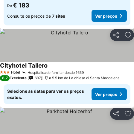
€ 183
De
Consulte os preços de
7 sites
Ver preços
Partilhar
Ad
Cityhotel Tallero
Hotel
Hospitalidade familiar desde 1659
3 Estrelas
8,7
Excelente
697
a 5.5 km de La chiesa di Santa Maddalena
Selecione as datas para ver os preços
Ver preços
exatos.
Partilhar
Ad