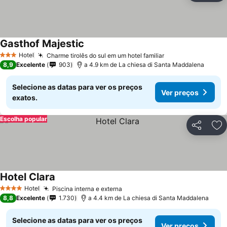
Gasthof Majestic
Hotel
Charme tirolês do sul em um hotel familiar
3 Estrelas
8,9
Excelente
903
a 4.9 km de La chiesa di Santa Maddalena
Selecione as datas para ver os preços
Ver preços
exatos.
Escolha popular
Partilhar
Ad
Hotel Clara
Hotel
Piscina interna e externa
4 Estrelas
8,8
Excelente
1.730
a 4.4 km de La chiesa di Santa Maddalena
Selecione as datas para ver os preços
Ver preços