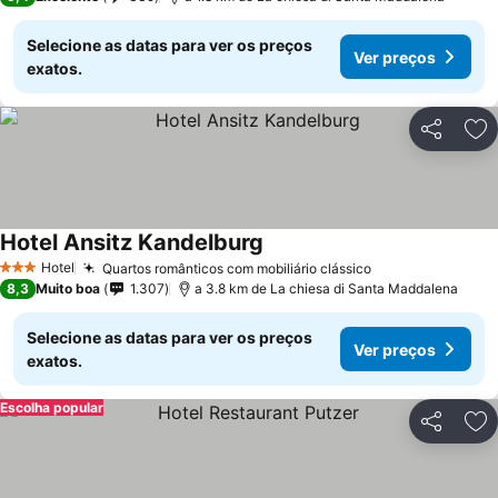
Selecione as datas para ver os preços
Ver preços
exatos.
Partilhar
Ad
Hotel Ansitz Kandelburg
Hotel
Quartos românticos com mobiliário clássico
3 Estrelas
8,3
Muito boa
1.307
a 3.8 km de La chiesa di Santa Maddalena
Selecione as datas para ver os preços
Ver preços
exatos.
Escolha popular
Partilhar
Ad