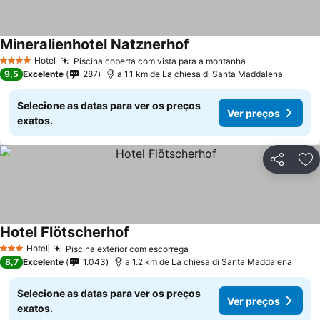
Mineralienhotel Natznerhof
Hotel
Piscina coberta com vista para a montanha
4 Estrelas
9,5
Excelente
287
a 1.1 km de La chiesa di Santa Maddalena
Selecione as datas para ver os preços
Ver preços
exatos.
Partilhar
Ad
Hotel Flötscherhof
Hotel
Piscina exterior com escorrega
3 Estrelas
8,7
Excelente
1.043
a 1.2 km de La chiesa di Santa Maddalena
Selecione as datas para ver os preços
Ver preços
exatos.