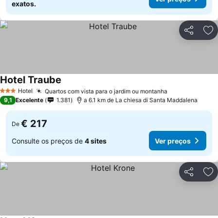
exatos.
Partilhar
Ad
Hotel Traube
Hotel
Quartos com vista para o jardim ou montanha
3 Estrelas
9,1
Excelente
1.381
a 6.1 km de La chiesa di Santa Maddalena
€ 217
De
Consulte os preços de
4 sites
Ver preços
Partilhar
Ad