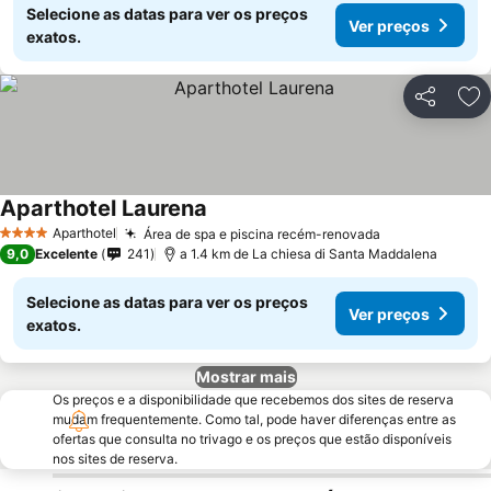
Selecione as datas para ver os preços
Ver preços
exatos.
Partilhar
Ad
Aparthotel Laurena
Aparthotel
Área de spa e piscina recém-renovada
4 Estrelas
9,0
Excelente
241
a 1.4 km de La chiesa di Santa Maddalena
Selecione as datas para ver os preços
Ver preços
exatos.
Mostrar mais
Os preços e a disponibilidade que recebemos dos sites de reserva
mudam frequentemente. Como tal, pode haver diferenças entre as
ofertas que consulta no trivago e os preços que estão disponíveis
nos sites de reserva.