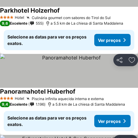
Parkhotel Holzerhof
Hotel
Culinária gourmet com sabores do Tirol do Sul
4 Estrelas
9,6
Excelente
555
a 5.5 km de La chiesa di Santa Maddalena
Selecione as datas para ver os preços
Ver preços
exatos.
Partilhar
Ad
Panoramahotel Huberhof
Hotel
Piscina infinita aquecida interna e externa
4 Estrelas
9,4
Excelente
1.196
a 5.8 km de La chiesa di Santa Maddalena
Selecione as datas para ver os preços
Ver preços
exatos.