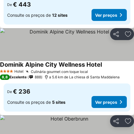
€ 443
De
Consulte os preços de
12 sites
Ver preços
Partilhar
Ad
Dominik Alpine City Wellness Hotel
Hotel
Culinária gourmet com toque local
4 Estrelas
8,8
Excelente
888
a 5.6 km de La chiesa di Santa Maddalena
€ 236
De
Consulte os preços de
5 sites
Ver preços
Partilhar
Ad