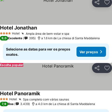
Partilhar
Ad
Hotel Jonathan
Hotel
Ampla área de bem-estar e spa
4 Estrelas
9,0
Excelente
395
a 1.6 km de La chiesa di Santa Maddalena
Selecione as datas para ver os preços
Ver preços
exatos.
Escolha popular
Partilhar
Ad
Hotel Panoramik
Hotel
Spa completo com várias saunas
3 Estrelas
7,9
Boa
3.439
a 4.0 km de La chiesa di Santa Maddalena