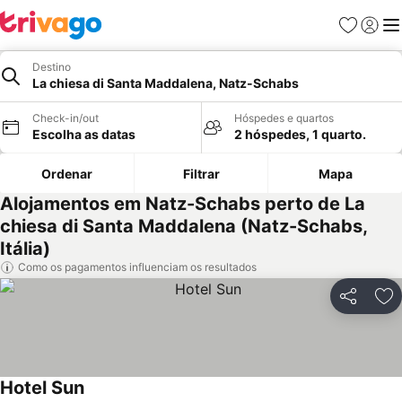
Favoritos
Iniciar
Me
Destino
La chiesa di Santa Maddalena, Natz-Schabs
Check-in/out
Hóspedes e quartos
Escolha as datas
2 hóspedes, 1 quarto.
Ordenar
Filtrar
Mapa
Alojamentos em Natz-Schabs perto de La
chiesa di Santa Maddalena (Natz-Schabs,
Itália)
Como os pagamentos influenciam os resultados
Partilhar
Ad
Hotel Sun