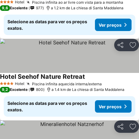
Hotel
Piscina infinita ao ar livre com vista para a montanha
4 Estrelas
9,6
Excelente
977
a 1.2 km de La chiesa di Santa Maddalena
Selecione as datas para ver os preços
Ver preços
exatos.
Partilhar
Ad
Hotel Seehof Nature Retreat
Hotel
Piscina infinita aquecida interna/externa
4 Estrelas
9,2
Excelente
800
a 1.4 km de La chiesa di Santa Maddalena
Selecione as datas para ver os preços
Ver preços
exatos.
Partilhar
Ad