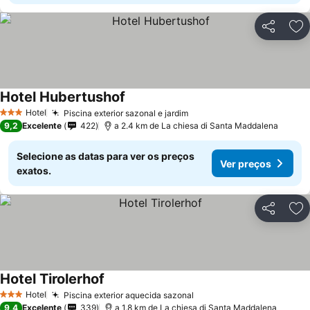
Partilhar
Ad
Hotel Hubertushof
Hotel
Piscina exterior sazonal e jardim
3 Estrelas
9,2
Excelente
422
a 2.4 km de La chiesa di Santa Maddalena
Selecione as datas para ver os preços
Ver preços
exatos.
Partilhar
Ad
Hotel Tirolerhof
Hotel
Piscina exterior aquecida sazonal
3 Estrelas
9,4
Excelente
339
a 1.8 km de La chiesa di Santa Maddalena