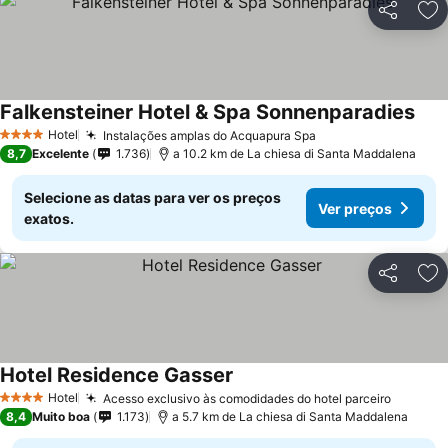
Partilhar
Ad
Falkensteiner Hotel & Spa Sonnenparadies
Hotel
Instalações amplas do Acquapura Spa
4 Estrelas
8,7
Excelente
1.736
a 10.2 km de La chiesa di Santa Maddalena
Selecione as datas para ver os preços
Ver preços
exatos.
Partilhar
Ad
Hotel Residence Gasser
Hotel
Acesso exclusivo às comodidades do hotel parceiro
4 Estrelas
8,4
Muito boa
1.173
a 5.7 km de La chiesa di Santa Maddalena