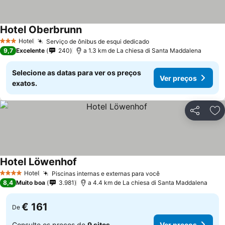
Hotel Oberbrunn
Hotel
Serviço de ônibus de esqui dedicado
3 Estrelas
9,7
Excelente
240
a 1.3 km de La chiesa di Santa Maddalena
Selecione as datas para ver os preços
Ver preços
exatos.
Partilhar
Ad
Hotel Löwenhof
Hotel
Piscinas internas e externas para você
4 Estrelas
8,4
Muito boa
3.981
a 4.4 km de La chiesa di Santa Maddalena
€ 161
De
Consulte os preços de
9 sites
Ver preços