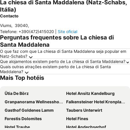
La chiesa di Santa Maddalena (Natz-Schabs,
Itália)
Contacto
Viums
,
39040
,
Telefone
:
+390(472)415020
|
Site oficial
Perguntas frequentes sobre La chiesa di
Santa Maddalena
O que faz com que La chiesa di Santa Maddalena seja popular em
Natz-Schabs?
Que alojamentos existem perto de La chiesa di Santa Maddalena?
Quais outras atrações existem perto de La chiesa di Santa
Maddalena?
Mais Top hotéis
Ütia De Börz
Hotel Ansitz Kandelburg
Granpanorama Wellnesshotel Sambergerhof Superior
Falkensteiner Hotel Kronplatz - The Leading Hotels of the World
Gasthof Goldenes Lamm
Taubers Unterwirt
Forestis Dolomites
Hotel Fines
Hotel Traube
Hotel Andechserhof