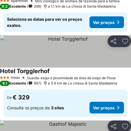
Aparthotel
Mini zoológico de animais de fazenda para a família
3 Estrelas
9,2
Excelente
299
a 1.1 km de La chiesa di Santa Maddalena
Selecione as datas para ver os preços
Ver preços
exatos.
Partilhar
Ad
Hotel Torgglerhof
Hotel
Guarda-esqui e proximidade da área de esqui de Plose
3 Estrelas
9,1
Excelente
867
a 5.4 km de La chiesa di Santa Maddalena
€ 329
De
Consulte os preços de
3 sites
Ver preços
Partilhar
Ad