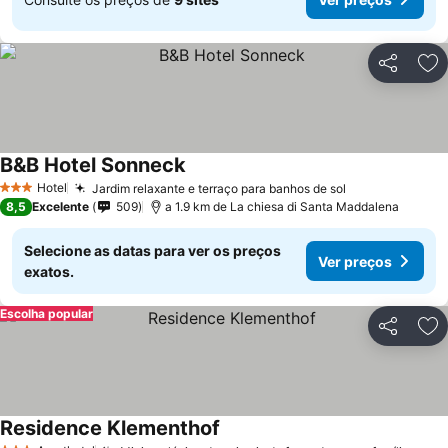
Partilhar
Ad
B&B Hotel Sonneck
Hotel
Jardim relaxante e terraço para banhos de sol
3 Estrelas
8,5
Excelente
509
a 1.9 km de La chiesa di Santa Maddalena
Selecione as datas para ver os preços
Ver preços
exatos.
Escolha popular
Partilhar
Ad
Residence Klementhof