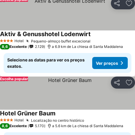
Partilhar
Ad
Aktiv & Genusshotel Lodenwirt
Hotel
Pequeno-almoço buffet excecional
4 Estrelas
8,6
Excelente
2.129
a 6.9 km de La chiesa di Santa Maddalena
Selecione as datas para ver os preços
Ver preços
exatos.
Escolha popular
Partilhar
Ad
Hotel Grüner Baum
Hotel
Localização no centro histórico
4 Estrelas
8,6
Excelente
5.170
a 5.6 km de La chiesa di Santa Maddalena