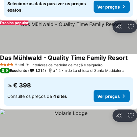
Selecione as datas para ver os preços
Ver preços
exatos.
Escolha popular
Partilhar
Ad
Das Mühlwald - Quality Time Family Resort
Hotel
Interiores de madeira de maçã e salgueiro
4 Estrelas
8,9
Excelente
1.314
a 1.2 km de La chiesa di Santa Maddalena
€ 398
De
Consulte os preços de
4 sites
Ver preços
Partilhar
Ad