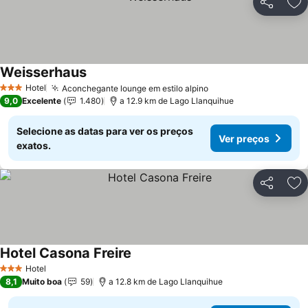
Partilhar
Ad
Weisserhaus
Hotel
Aconchegante lounge em estilo alpino
3 Estrelas
9,0
Excelente
1.480
a 12.9 km de Lago Llanquihue
Selecione as datas para ver os preços
Ver preços
exatos.
Partilhar
Ad
Hotel Casona Freire
Hotel
3 Estrelas
8,1
Muito boa
59
a 12.8 km de Lago Llanquihue