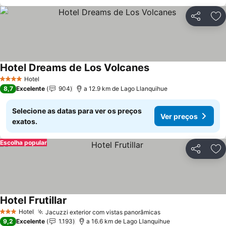
Partilhar
Ad
Hotel Dreams de Los Volcanes
Hotel
4 Estrelas
8,7
Excelente
904
a 12.9 km de Lago Llanquihue
Selecione as datas para ver os preços
Ver preços
exatos.
Escolha popular
Partilhar
Ad
Hotel Frutillar
Hotel
Jacuzzi exterior com vistas panorâmicas
3 Estrelas
9,2
Excelente
1.193
a 16.6 km de Lago Llanquihue