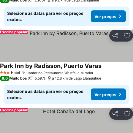
8,1
Muito boa
2.106
a 9.2 km de Lago Llanquihue
Selecione as datas para ver os preços
Ver preços
exatos.
Escolha popular
Partilhar
Ad
Park Inn by Radisson, Puerto Varas
Hotel
Jantar no Restaurante Westfalia Mirador
3 Estrelas
8,0
Muito boa
5.597
a 12.8 km de Lago Llanquihue
Selecione as datas para ver os preços
Ver preços
exatos.
Escolha popular
Partilhar
Ad