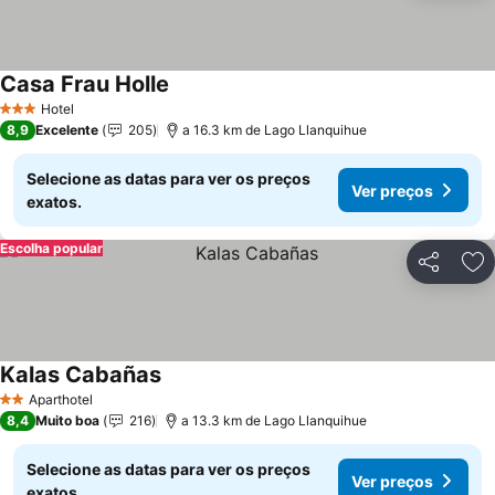
Casa Frau Holle
Hotel
3 Estrelas
8,9
Excelente
205
a 16.3 km de Lago Llanquihue
Selecione as datas para ver os preços
Ver preços
exatos.
Escolha popular
Partilhar
Ad
Kalas Cabañas
Aparthotel
2 Estrelas
8,4
Muito boa
216
a 13.3 km de Lago Llanquihue
Selecione as datas para ver os preços
Ver preços
exatos.