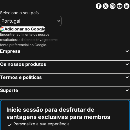
Iglesia Sagrado Corazón de Jesús
Volcan Calbuco
Facebook
Twitter
Insta
Yo
Aeropuerto Las Palomas
Catedral
Selecione o seu país
Mercado Angelmo
El Tepual Airport
Volcán Osorno
Saltos de Petrohue
Adicionar no Google
Volcán Osorno
Parque Nacional Vicente Pérez Rosales
Encontre facilmente os nossos
resultados: adicione o trivago como
Lago Todos los Santos
Cañal Bajo Carlos Hott Siebert Airport
fonte preferencial no Google.
Empresa
Hornopirén
Antillanca
Parque Nacional Puyehue
Catedral Alta Patagonia
Os nossos produtos
Plaza de San Carlos
Siete Lagos
Puerto Blest
Cascada Los Alerces
Termos e políticas
Suporte
Inicie sessão para desfrutar de
vantagens exclusivas para membros
Personalize a sua experiência