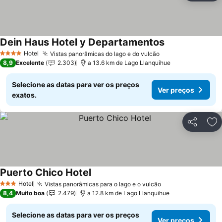
Dein Haus Hotel y Departamentos
Hotel
Vistas panorâmicas do lago e do vulcão
4 Estrelas
8,9
Excelente
2.303
a 13.6 km de Lago Llanquihue
Selecione as datas para ver os preços
Ver preços
exatos.
Partilhar
Ad
Puerto Chico Hotel
Hotel
Vistas panorâmicas para o lago e o vulcão
3 Estrelas
8,4
Muito boa
2.479
a 12.8 km de Lago Llanquihue
Selecione as datas para ver os preços
Ver preços