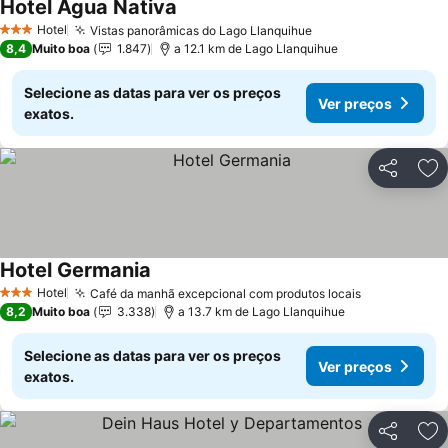
Hotel Agua Nativa
Hotel
Vistas panorâmicas do Lago Llanquihue
3 Estrelas
8,4
Muito boa
1.847
a 12.1 km de Lago Llanquihue
Selecione as datas para ver os preços
Ver preços
exatos.
Partilhar
Ad
Hotel Germania
Hotel
Café da manhã excepcional com produtos locais
3 Estrelas
8,2
Muito boa
3.338
a 13.7 km de Lago Llanquihue
Selecione as datas para ver os preços
Ver preços
exatos.
Partilhar
Ad