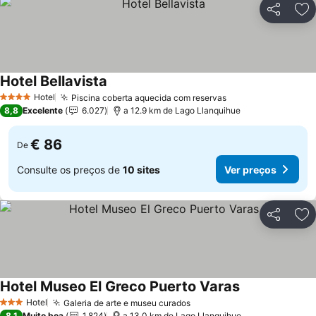
Partilhar
Ad
Hotel Bellavista
Hotel
Piscina coberta aquecida com reservas
4 Estrelas
8,8
Excelente
6.027
a 12.9 km de Lago Llanquihue
€ 86
De
Consulte os preços de
10 sites
Ver preços
Partilhar
Ad
Hotel Museo El Greco Puerto Varas
Hotel
Galeria de arte e museu curados
3 Estrelas
8,1
Muito boa
1.824
a 13.0 km de Lago Llanquihue