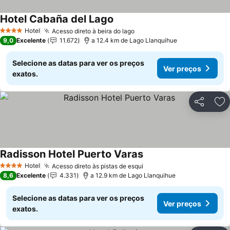
Hotel Cabaña del Lago
Hotel
Acesso direto à beira do lago
4 Estrelas
9,0
Excelente
11.672
a 12.4 km de Lago Llanquihue
Selecione as datas para ver os preços
Ver preços
exatos.
Partilhar
Ad
Radisson Hotel Puerto Varas
Hotel
Acesso direto às pistas de esqui
4 Estrelas
8,6
Excelente
4.331
a 12.9 km de Lago Llanquihue
Selecione as datas para ver os preços
Ver preços
exatos.