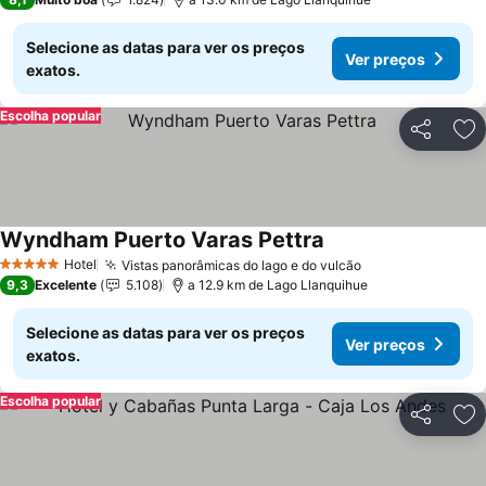
Selecione as datas para ver os preços
Ver preços
exatos.
Escolha popular
Partilhar
Ad
Wyndham Puerto Varas Pettra
Hotel
Vistas panorâmicas do lago e do vulcão
5 Estrelas
9,3
Excelente
5.108
a 12.9 km de Lago Llanquihue
Selecione as datas para ver os preços
Ver preços
exatos.
Escolha popular
Partilhar
Ad