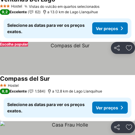
Hostel
Vistas do vulcão em quartos selecionados
3 Estrelas
9,2
Excelente
62
a 13.0 km de Lago Llanquihue
Selecione as datas para ver os preços
Ver preços
exatos.
Escolha popular
Partilhar
Ad
Compass del Sur
Hostel
2 Estrelas
8,8
Excelente
1.584
a 12.8 km de Lago Llanquihue
Selecione as datas para ver os preços
Ver preços
exatos.
Partilhar
Ad