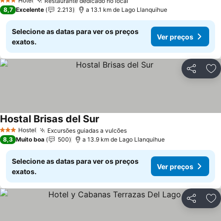
Hotel
Restaurante dedicado no local
3 Estrelas
8,7
Excelente
2.213
a 13.1 km de Lago Llanquihue
Selecione as datas para ver os preços
Ver preços
exatos.
Partilhar
Ad
Hostal Brisas del Sur
Hostel
Excursões guiadas a vulcões
3 Estrelas
8,3
Muito boa
500
a 13.9 km de Lago Llanquihue
Selecione as datas para ver os preços
Ver preços
exatos.
Partilhar
Ad