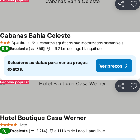
Partilhar
Ad
Cabanas Bahia Celeste
Aparthotel
Desportos aquáticos não motorizados disponíveis
3 Estrelas
8,9
Excelente
359
a 9.2 km de Lago Llanquihue
Selecione as datas para ver os preços
Ver preços
exatos.
Escolha popular
Partilhar
Ad
Hotel Boutique Casa Werner
Hotel
5 Estrelas
9,1
Excelente
2.214
a 11.1 km de Lago Llanquihue