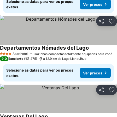
Selecione as datas para ver os preços
Ver preços
exatos.
Partilhar
Ad
Departamentos Nómades del Lago
Aparthotel
Cozinhas compactas totalmente equipadas para você
4 Estrelas
9,0
Excelente
475
a 12.9 km de Lago Llanquihue
Selecione as datas para ver os preços
Ver preços
exatos.
Partilhar
Ad
Ventanas Del Lago