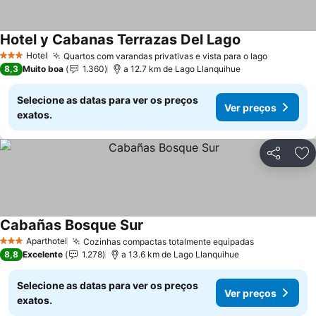
Hotel y Cabanas Terrazas Del Lago
Hotel
Quartos com varandas privativas e vista para o lago
3 Estrelas
8,3
Muito boa
1.360
a 12.7 km de Lago Llanquihue
Selecione as datas para ver os preços
Ver preços
exatos.
Partilhar
Ad
Cabañas Bosque Sur
Aparthotel
Cozinhas compactas totalmente equipadas
3 Estrelas
8,8
Excelente
1.278
a 13.6 km de Lago Llanquihue
Selecione as datas para ver os preços
Ver preços
exatos.