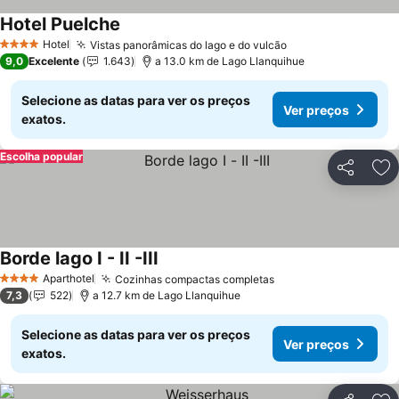
Hotel Puelche
Hotel
Vistas panorâmicas do lago e do vulcão
4 Estrelas
9,0
Excelente
1.643
a 13.0 km de Lago Llanquihue
Selecione as datas para ver os preços
Ver preços
exatos.
Escolha popular
Partilhar
Ad
Borde lago I - II -III
Aparthotel
Cozinhas compactas completas
4 Estrelas
7,3
522
a 12.7 km de Lago Llanquihue
Selecione as datas para ver os preços
Ver preços
exatos.