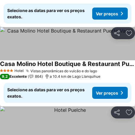
Selecione as datas para ver os preços
Ver preços
exatos.
Partilhar
Ad
Casa Molino Hotel Boutique & Restaurant Puerto Varas
Hotel
Vistas panorâmicas do vulcão e do lago
4 Estrelas
9,2
Excelente
864
a 10.4 km de Lago Llanquihue
Selecione as datas para ver os preços
Ver preços
exatos.
Partilhar
Ad