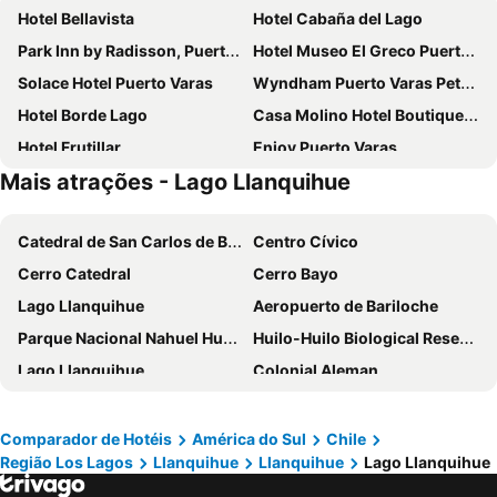
Hotel Bellavista
Hotel Cabaña del Lago
Park Inn by Radisson, Puerto Varas
Hotel Museo El Greco Puerto Varas
Solace Hotel Puerto Varas
Wyndham Puerto Varas Pettra
Hotel Borde Lago
Casa Molino Hotel Boutique & Restaurant Puerto Varas
Hotel Frutillar
Enjoy Puerto Varas
Mais atrações - Lago Llanquihue
Hotel Germania
Hotel y Cabanas Terrazas Del Lago
Hotel Puelche
Weisserhaus
Catedral de San Carlos de Bariloche
Centro Cívico
Radisson Puerto Varas (Gran Colonos Del Sur)
Gracias a la Vida Lodge
Cerro Catedral
Cerro Bayo
Dein Haus Hotel y Departamentos
Casa Frau Holle
Lago Llanquihue
Aeropuerto de Bariloche
Hotel Agua Nativa
Casa Kalfu Hotel Boutique
Parque Nacional Nahuel Huapi
Huilo-Huilo Biological Reserve
Hotel Puerta del Lago
Cabaña Antuquelen
Lago Llanquihue
Colonial Aleman
Bordemundo B&B y Cabañas
Hospedaje El Roble, Puerto Varas
Puerto Pañuelo - Bariloche
Mall Paseo Costanera del Mar
Cerro Otto
Fenoglio Museo del chocolate
Comparador de Hotéis
América do Sul
Chile
Região Los Lagos
Llanquihue
Llanquihue
Lago Llanquihue
Aviador Carlos Campos Airport
Museo Pablo Fierro