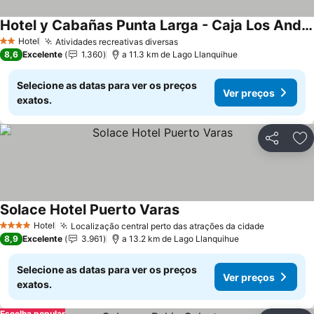
Hotel y Cabañas Punta Larga - Caja Los Andes
Hotel
Atividades recreativas diversas
2 Estrelas
8,6
Excelente
1.360
a 11.3 km de Lago Llanquihue
Selecione as datas para ver os preços
Ver preços
exatos.
Partilhar
Ad
Solace Hotel Puerto Varas
Hotel
Localização central perto das atrações da cidade
4 Estrelas
8,9
Excelente
3.961
a 13.2 km de Lago Llanquihue
Selecione as datas para ver os preços
Ver preços
exatos.
Escolha popular