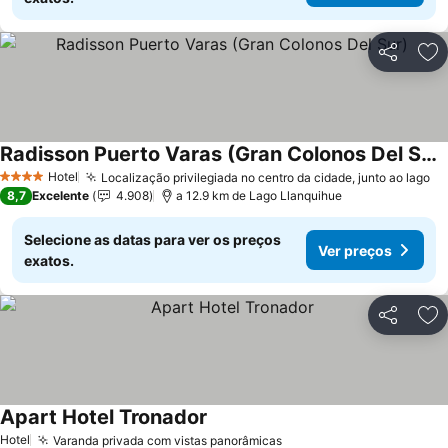
Partilhar
Ad
Radisson Puerto Varas (Gran Colonos Del Sur)
Hotel
Localização privilegiada no centro da cidade, junto ao lago
4 Estrelas
8,7
Excelente
4.908
a 12.9 km de Lago Llanquihue
Selecione as datas para ver os preços
Ver preços
exatos.
Partilhar
Ad
Apart Hotel Tronador
Hotel
Varanda privada com vistas panorâmicas