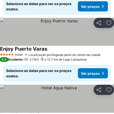
Selecione as datas para ver os preços
Ver preços
exatos.
Partilhar
Ad
Enjoy Puerto Varas
Hotel
Localização privilegiada perto do centro da cidade
5 Estrelas
8,5
Excelente
2.750
a 12.7 km de Lago Llanquihue
Selecione as datas para ver os preços
Ver preços
exatos.
Partilhar
Ad