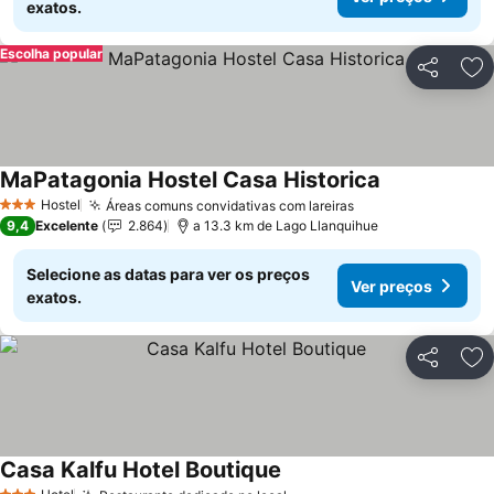
exatos.
Escolha popular
Partilhar
Ad
MaPatagonia Hostel Casa Historica
Hostel
Áreas comuns convidativas com lareiras
3 Estrelas
9,4
Excelente
2.864
a 13.3 km de Lago Llanquihue
Selecione as datas para ver os preços
Ver preços
exatos.
Partilhar
Ad
Casa Kalfu Hotel Boutique