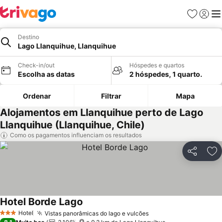
Favoritos
Iniciar
Me
Destino
Lago Llanquihue, Llanquihue
Check-in/out
Hóspedes e quartos
Escolha as datas
2 hóspedes, 1 quarto.
Ordenar
Filtrar
Mapa
Alojamentos em Llanquihue perto de Lago
Llanquihue (Llanquihue, Chile)
Como os pagamentos influenciam os resultados
Partilhar
Ad
Hotel Borde Lago
Hotel
Vistas panorâmicas do lago e vulcões
3 Estrelas