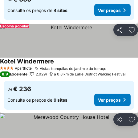
Consulte os preços de
4 sites
Ver preços
Escolha popular
Partilhar
Ad
Kotel Windermere
Ver preços
Aparthotel
Vistas tranquilas do jardim e do terraço
Ver preços
4 Estrelas
8,9
Excelente
2.029
a 0.8 km de Lake District Walking Festival
€ 236
De
Consulte os preços de
9 sites
Ver preços
Partilhar
Ad