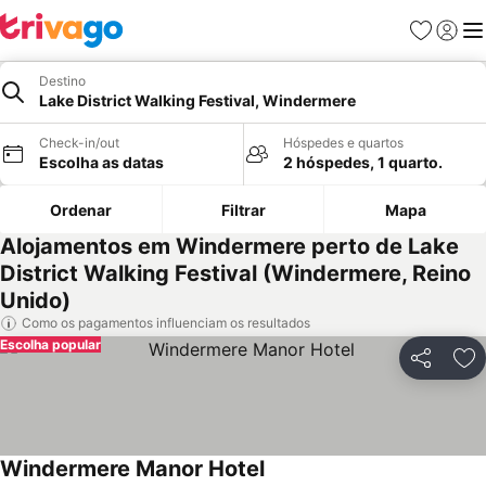
Favoritos
Iniciar
Me
Destino
Lake District Walking Festival, Windermere
Check-in/out
Hóspedes e quartos
Escolha as datas
2 hóspedes, 1 quarto.
Ordenar
Filtrar
Mapa
Alojamentos em Windermere perto de Lake
District Walking Festival (Windermere, Reino
Unido)
Como os pagamentos influenciam os resultados
Escolha popular
Partilhar
Ad
Windermere Manor Hotel
Ver preços