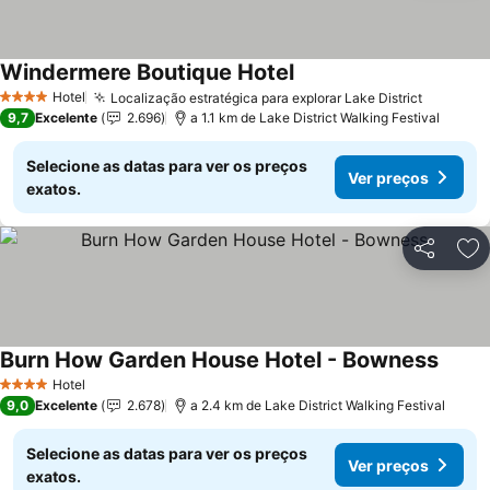
Windermere Boutique Hotel
Ver preços
Hotel
Localização estratégica para explorar Lake District
Ver pre
4 Estrelas
9,7
Excelente
2.696
a 1.1 km de Lake District Walking Festival
Selecione as datas para ver os preços
Ver preços
exatos.
Partilhar
Ad
Burn How Garden House Hotel - Bowness
Ver p
Hotel
4 Estrelas
9,0
Excelente
2.678
a 2.4 km de Lake District Walking Festival
Selecione as datas para ver os preços
Ver preços
exatos.