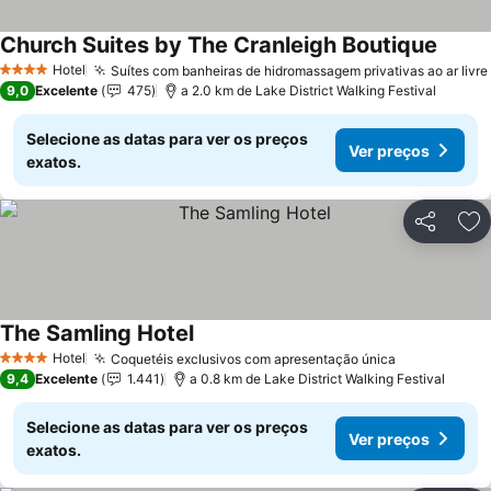
Church Suites by The Cranleigh Boutique
Ver pr
Hotel
Suítes com banheiras de hidromassagem privativas ao ar livre
4 Estrelas
9,0
Excelente
475
a 2.0 km de Lake District Walking Festival
Selecione as datas para ver os preços
Ver preços
exatos.
Partilhar
Ad
The Samling Hotel
Ver preços
Hotel
Coquetéis exclusivos com apresentação única
Ver preços
4 Estrelas
9,4
Excelente
1.441
a 0.8 km de Lake District Walking Festival
Selecione as datas para ver os preços
Ver preços
exatos.