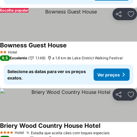
Escolha popular
Partilhar
Ad
Bowness Guest House
Ver preços
Hotel
2 Estrelas
9,5
Excelente
1.148
a 1.6 km de Lake District Walking Festival
Selecione as datas para ver os preços
Ver preços
exatos.
Partilhar
Ad
Briery Wood Country House Hotel
Ver preços
Hotel
Estadia que aceita cães com toques especiais
Ver preços
4 Estrelas