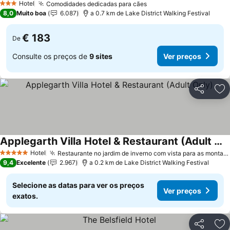
Hotel
Comodidades dedicadas para cães
Ver preços
3 Estrelas
8,0
Muito boa
6.087
a 0.7 km de Lake District Walking Festival
€ 183
De
Consulte os preços de
9 sites
Ver preços
Partilhar
Ad
Applegarth Villa Hotel & Restaurant (Adult Only)
Ver preços
Hotel
Restaurante no jardim de inverno com vista para as montanhas
5 Estrelas
9,4
Excelente
2.967
a 0.2 km de Lake District Walking Festival
Selecione as datas para ver os preços
Ver preços
exatos.
Partilhar
Ad