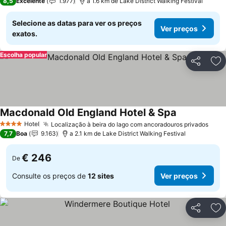
8,5
Excelente
1.977
a 1.6 km de Lake District Walking Festival
Selecione as datas para ver os preços
Ver preços
exatos.
Escolha popular
Partilhar
Ad
Macdonald Old England Hotel & Spa
Ver preços
Hotel
Localização à beira do lago com ancoradouros privados
Ver 
4 Estrelas
7,7
Boa
9.163
a 2.1 km de Lake District Walking Festival
€ 246
De
Consulte os preços de
12 sites
Ver preços
Partilhar
Ad