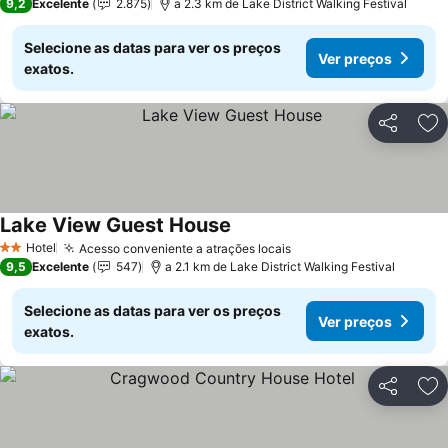
9,2
Excelente
2.875
a 2.3 km de Lake District Walking Festival
Selecione as datas para ver os preços
Ver preços
exatos.
Partilhar
Ad
Lake View Guest House
Ver preços
Hotel
Acesso conveniente a atrações locais
Ver preços
2 Estrelas
9,5
Excelente
547
a 2.1 km de Lake District Walking Festival
Selecione as datas para ver os preços
Ver preços
exatos.
Partilhar
Ad