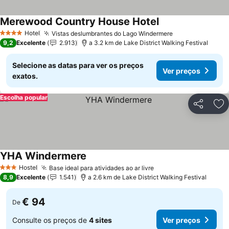
Merewood Country House Hotel
Ver preços
Hotel
Vistas deslumbrantes do Lago Windermere
Ver preços
4 Estrelas
9,2
Excelente
2.913
a 3.2 km de Lake District Walking Festival
Selecione as datas para ver os preços
Ver preços
exatos.
Escolha popular
Partilhar
Ad
YHA Windermere
Ver preços
Hostel
Base ideal para atividades ao ar livre
Ver preços
3 Estrelas
8,9
Excelente
1.541
a 2.6 km de Lake District Walking Festival
€ 94
De
Consulte os preços de
4 sites
Ver preços