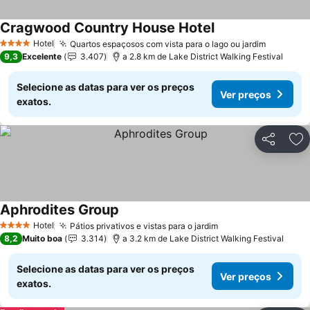
Cragwood Country House Hotel
Ver preços
Hotel
Quartos espaçosos com vista para o lago ou jardim
Ver pre
4 Estrelas
9,3
Excelente
3.407
a 2.8 km de Lake District Walking Festival
Selecione as datas para ver os preços
Ver preços
exatos.
Partilhar
Ad
Aphrodites Group
Ver preços
Hotel
Pátios privativos e vistas para o jardim
Ver preços
4 Estrelas
8,2
Muito boa
3.314
a 3.2 km de Lake District Walking Festival
Selecione as datas para ver os preços
Ver preços
exatos.