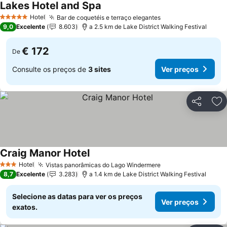
Lakes Hotel and Spa
Ver preços
Hotel
Bar de coquetéis e terraço elegantes
Ver preços
5 Estrelas
9,0
Excelente
8.603
a 2.5 km de Lake District Walking Festival
€ 172
De
Consulte os preços de
3 sites
Ver preços
Partilhar
Ad
Craig Manor Hotel
Ver preços
Hotel
Vistas panorâmicas do Lago Windermere
Ver preços
3 Estrelas
8,7
Excelente
3.283
a 1.4 km de Lake District Walking Festival
Selecione as datas para ver os preços
Ver preços
exatos.