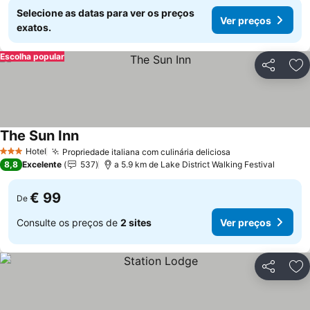
Selecione as datas para ver os preços
Ver preços
exatos.
Escolha popular
Partilhar
Ad
The Sun Inn
Ver preços
Hotel
Propriedade italiana com culinária deliciosa
Ver preços
3 Estrelas
8,8
Excelente
537
a 5.9 km de Lake District Walking Festival
€ 99
De
Consulte os preços de
2 sites
Ver preços
Partilhar
Ad