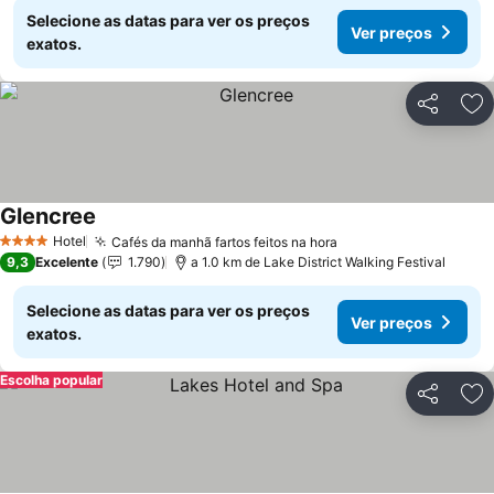
Selecione as datas para ver os preços
Ver preços
exatos.
Partilhar
Ad
Glencree
Ver preços
Hotel
Cafés da manhã fartos feitos na hora
Ver preços
4 Estrelas
9,3
Excelente
1.790
a 1.0 km de Lake District Walking Festival
Selecione as datas para ver os preços
Ver preços
exatos.
Escolha popular
Partilhar
Ad