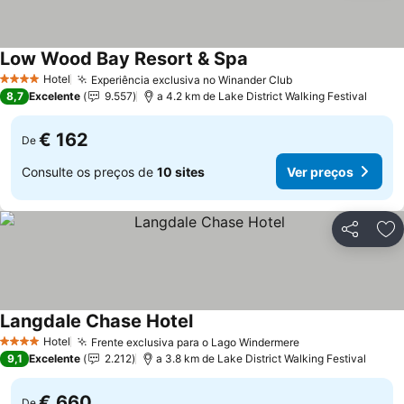
Low Wood Bay Resort & Spa
Ver preços
Hotel
Experiência exclusiva no Winander Club
Ver preços
4 Estrelas
8,7
Excelente
9.557
a 4.2 km de Lake District Walking Festival
€ 162
De
Consulte os preços de
10 sites
Ver preços
Partilhar
Ad
Langdale Chase Hotel
Ver preços
Hotel
Frente exclusiva para o Lago Windermere
Ver preços
4 Estrelas
9,1
Excelente
2.212
a 3.8 km de Lake District Walking Festival
€ 660
De