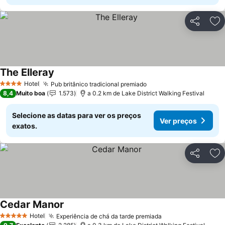
Partilhar
Ad
The Elleray
Ver preços
Hotel
Pub britânico tradicional premiado
Ver preços
4 Estrelas
8,4
Muito boa
1.573
a 0.2 km de Lake District Walking Festival
Selecione as datas para ver os preços
Ver preços
exatos.
Partilhar
Ad
Cedar Manor
Ver preços
Hotel
Experiência de chá da tarde premiada
Ver preços
5 Estrelas