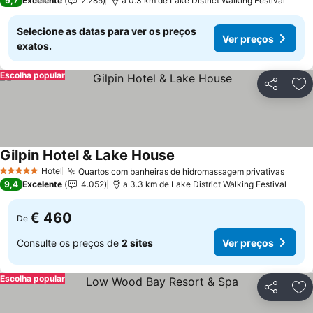
9,7
Excelente
2.285
a 0.3 km de Lake District Walking Festival
Selecione as datas para ver os preços
Ver preços
exatos.
Escolha popular
Partilhar
Ad
Gilpin Hotel & Lake House
Ver preços
Hotel
Quartos com banheiras de hidromassagem privativas
Ver p
5 Estrelas
9,4
Excelente
4.052
a 3.3 km de Lake District Walking Festival
€ 460
De
Consulte os preços de
2 sites
Ver preços
Escolha popular
Partilhar
Ad