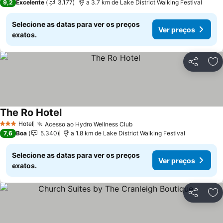
9,2
Excelente
3.177
a 3.7 km de Lake District Walking Festival
Selecione as datas para ver os preços
Ver preços
exatos.
Partilhar
Ad
The Ro Hotel
Ver preços
Hotel
Acesso ao Hydro Wellness Club
Ver preços
3 Estrelas
7,6
Boa
5.340
a 1.8 km de Lake District Walking Festival
Selecione as datas para ver os preços
Ver preços
exatos.
Partilhar
Ad