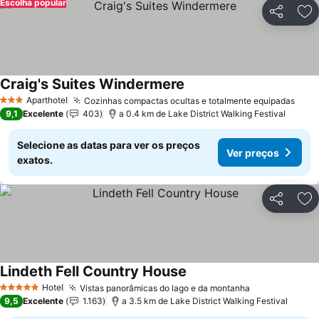
Escolha popular
Partilhar
Ad
Craig's Suites Windermere
Ver preços
Aparthotel
Cozinhas compactas ocultas e totalmente equipadas
Ver 
3 Estrelas
9,1
Excelente
403
a 0.4 km de Lake District Walking Festival
Selecione as datas para ver os preços
Ver preços
exatos.
Partilhar
Ad
Lindeth Fell Country House
Ver preços
Hotel
Vistas panorâmicas do lago e da montanha
Ver preços
5 Estrelas
9,5
Excelente
1.163
a 3.5 km de Lake District Walking Festival