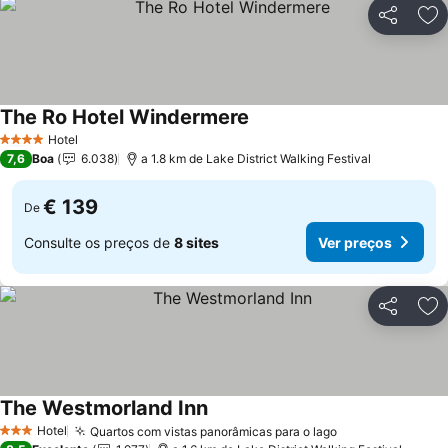
Partilhar
Ad
The Ro Hotel Windermere
Ver preços
Hotel
4 Estrelas
7,6
Boa
6.038
a 1.8 km de Lake District Walking Festival
€ 139
De
Consulte os preços de
8 sites
Ver preços
Partilhar
Ad
The Westmorland Inn
Ver preços
Hotel
Quartos com vistas panorâmicas para o lago
Ver preços
3 Estrelas