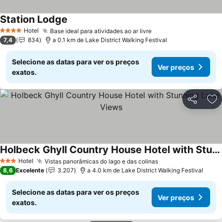
Station Lodge
Ver preços
Hotel
Base ideal para atividades ao ar livre
Ver preços
4 Estrelas
7,4
834
a 0.1 km de Lake District Walking Festival
Selecione as datas para ver os preços
Ver preços
exatos.
Partilhar
Ad
Holbeck Ghyll Country House Hotel with Stunning Lake Views
Ver preços
Hotel
Vistas panorâmicas do lago e das colinas
Ver preços
3 Estrelas
8,6
Excelente
3.207
a 4.0 km de Lake District Walking Festival
Selecione as datas para ver os preços
Ver preços
exatos.