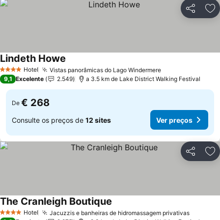
Partilhar
Ad
Lindeth Howe
Ver preços
Hotel
Vistas panorâmicas do Lago Windermere
Ver preços
4 Estrelas
9,1
Excelente
2.549
a 3.5 km de Lake District Walking Festival
€ 268
De
Consulte os preços de
12 sites
Ver preços
Partilhar
Ad
The Cranleigh Boutique
Ver preços
Hotel
Jacuzzis e banheiras de hidromassagem privativas
Ver pre
4 Estrelas