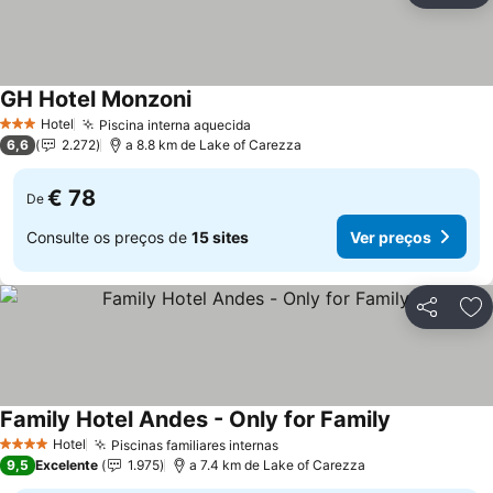
GH Hotel Monzoni
Ver preços
Hotel
Piscina interna aquecida
Ver preços
3 Estrelas
6,6
2.272
a 8.8 km de Lake of Carezza
€ 78
De
Consulte os preços de
15 sites
Ver preços
Partilhar
Ad
Family Hotel Andes - Only for Family
Ver preços
Hotel
Piscinas familiares internas
Ver preços
4 Estrelas
9,5
Excelente
1.975
a 7.4 km de Lake of Carezza