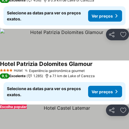
8,8
Excelente
436
a 0.9 km de Lake of Carezza
Selecione as datas para ver os preços
Ver preços
exatos.
Partilhar
Ad
Hotel Patrizia Dolomites Glamour
Ver preços
Hotel
Experiência gastronômica gourmet
Ver preços
4 Estrelas
9,5
Excelente
1.285
a 7.1 km de Lake of Carezza
Selecione as datas para ver os preços
Ver preços
exatos.
Escolha popular
Partilhar
Ad