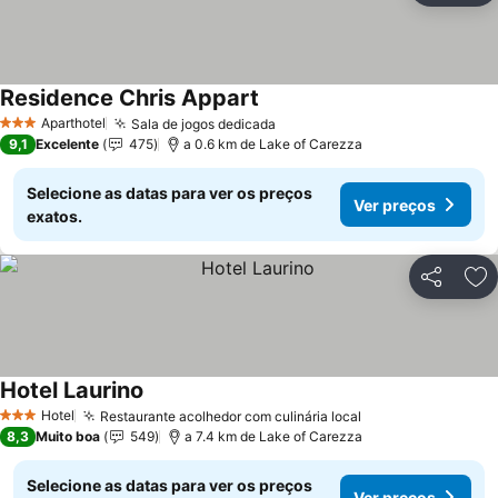
Residence Chris Appart
Ver preços
Aparthotel
Sala de jogos dedicada
Ver preços
3 Estrelas
9,1
Excelente
475
a 0.6 km de Lake of Carezza
Selecione as datas para ver os preços
Ver preços
exatos.
Partilhar
Ad
Hotel Laurino
Ver preços
Hotel
Restaurante acolhedor com culinária local
Ver preços
3 Estrelas
8,3
Muito boa
549
a 7.4 km de Lake of Carezza
Selecione as datas para ver os preços
Ver preços