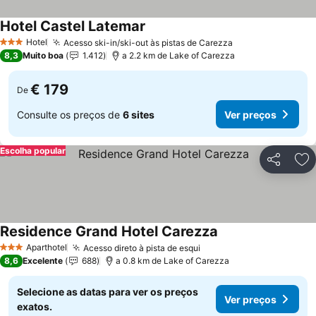
Hotel Castel Latemar
Ver preços
Hotel
Acesso ski-in/ski-out às pistas de Carezza
Ver preços
3 Estrelas
8,3
Muito boa
1.412
a 2.2 km de Lake of Carezza
€ 179
De
Consulte os preços de
6 sites
Ver preços
Escolha popular
Partilhar
Ad
Residence Grand Hotel Carezza
Ver preços
Aparthotel
Acesso direto à pista de esqui
Ver preços
3 Estrelas
8,6
Excelente
688
a 0.8 km de Lake of Carezza
Selecione as datas para ver os preços
Ver preços
exatos.