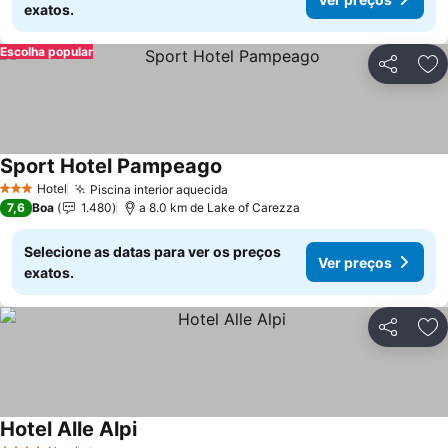
exatos.
Escolha popular
Partilhar
Ad
Sport Hotel Pampeago
Ver preços
Hotel
Piscina interior aquecida
Ver preços
3 Estrelas
7,6
Boa
1.480
a 8.0 km de Lake of Carezza
Selecione as datas para ver os preços
Ver preços
exatos.
Partilhar
Ad
Hotel Alle Alpi
Ver preços