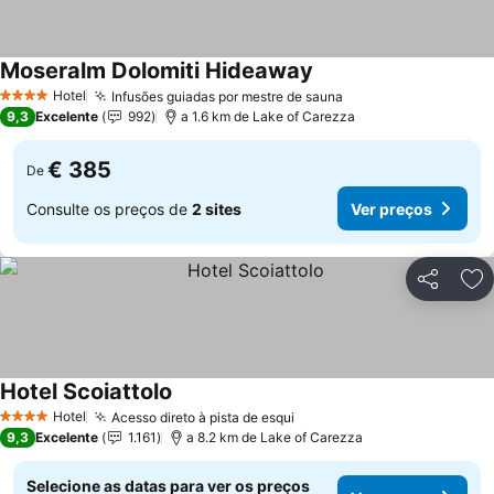
Moseralm Dolomiti Hideaway
Ver preços
Hotel
Infusões guiadas por mestre de sauna
Ver preços
4 Estrelas
9,3
Excelente
992
a 1.6 km de Lake of Carezza
€ 385
De
Consulte os preços de
2 sites
Ver preços
Partilhar
Ad
Hotel Scoiattolo
Ver preços
Hotel
Acesso direto à pista de esqui
Ver preços
4 Estrelas
9,3
Excelente
1.161
a 8.2 km de Lake of Carezza
Selecione as datas para ver os preços