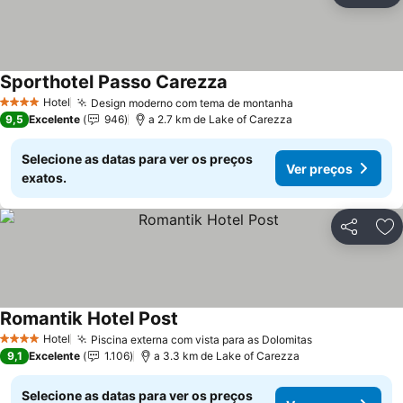
Sporthotel Passo Carezza
Ver preços
Hotel
Design moderno com tema de montanha
Ver preços
4 Estrelas
9,5
Excelente
946
a 2.7 km de Lake of Carezza
Selecione as datas para ver os preços
Ver preços
exatos.
Partilhar
Ad
Romantik Hotel Post
Ver preços
Hotel
Piscina externa com vista para as Dolomitas
Ver preços
4 Estrelas
9,1
Excelente
1.106
a 3.3 km de Lake of Carezza
Selecione as datas para ver os preços