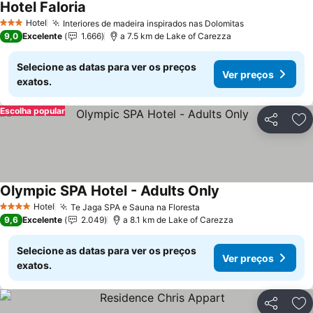
Hotel Faloria
Ver preços
Hotel
Interiores de madeira inspirados nas Dolomitas
Ver preços
3 Estrelas
9,0
Excelente
1.666
a 7.5 km de Lake of Carezza
Selecione as datas para ver os preços
Ver preços
exatos.
Escolha popular
Partilhar
Ad
Olympic SPA Hotel - Adults Only
Ver preços
Hotel
Te Jaga SPA e Sauna na Floresta
Ver preços
4 Estrelas
9,6
Excelente
2.049
a 8.1 km de Lake of Carezza
Selecione as datas para ver os preços
Ver preços
exatos.
Partilhar
Ad