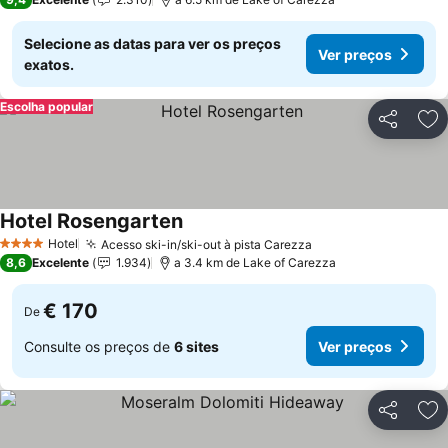
Selecione as datas para ver os preços
Ver preços
exatos.
Escolha popular
Partilhar
Ad
Hotel Rosengarten
Ver preços
Hotel
Acesso ski-in/ski-out à pista Carezza
Ver preços
4 Estrelas
8,6
Excelente
1.934
a 3.4 km de Lake of Carezza
€ 170
De
Consulte os preços de
6 sites
Ver preços
Partilhar
Ad