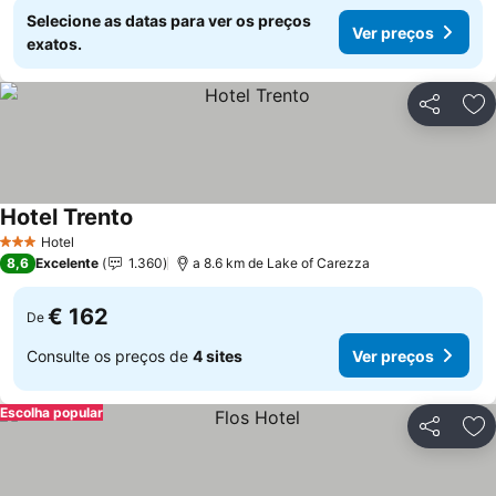
Selecione as datas para ver os preços
Ver preços
exatos.
Partilhar
Ad
Hotel Trento
Ver preços
Hotel
3 Estrelas
8,6
Excelente
1.360
a 8.6 km de Lake of Carezza
€ 162
De
Consulte os preços de
4 sites
Ver preços
Escolha popular
Partilhar
Ad