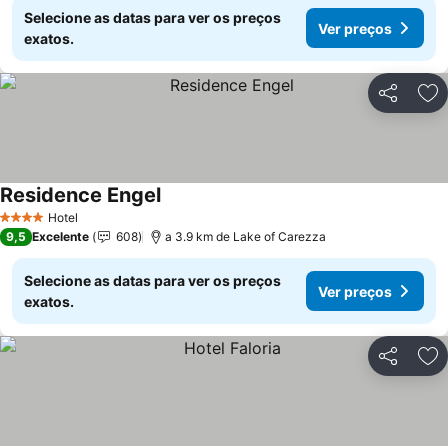
Selecione as datas para ver os preços
Ver preços
exatos.
Partilhar
Ad
Residence Engel
Ver preços
Hotel
4 Estrelas
9,5
Excelente
608
a 3.9 km de Lake of Carezza
Selecione as datas para ver os preços
Ver preços
exatos.
Partilhar
Ad