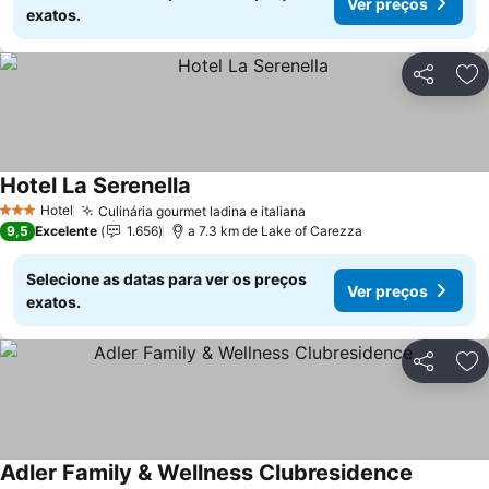
Ver preços
exatos.
Partilhar
Ad
Hotel La Serenella
Ver preços
Hotel
Culinária gourmet ladina e italiana
Ver preços
3 Estrelas
9,5
Excelente
1.656
a 7.3 km de Lake of Carezza
Selecione as datas para ver os preços
Ver preços
exatos.
Partilhar
Ad
Adler Family & Wellness Clubresidence
Ver preç