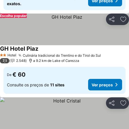
Ver preços
exatos.
Escolha popular
Partilhar
Ad
GH Hotel Piaz
Ver preços
Hotel
Culinária tradicional do Trentino e do Tirol do Sul
Ver preços
2 Estrelas
7,1
2.548
a 9.2 km de Lake of Carezza
€ 60
De
Consulte os preços de
11 sites
Ver preços
Partilhar
Ad