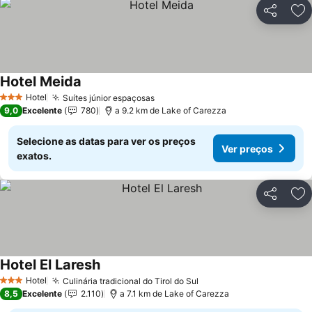
Partilhar
Ad
Hotel Meida
Ver preços
Hotel
Suítes júnior espaçosas
Ver preços
3 Estrelas
9,0
Excelente
780
a 9.2 km de Lake of Carezza
Selecione as datas para ver os preços
Ver preços
exatos.
Partilhar
Ad
Hotel El Laresh
Ver preços
Hotel
Culinária tradicional do Tirol do Sul
Ver preços
3 Estrelas
8,5
Excelente
2.110
a 7.1 km de Lake of Carezza