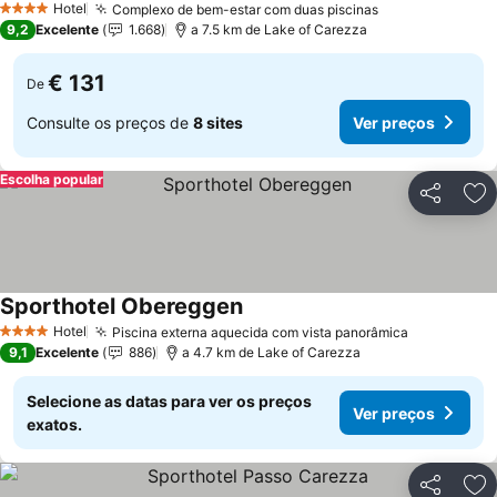
Hotel
Complexo de bem-estar com duas piscinas
Ver preços
4 Estrelas
9,2
Excelente
1.668
a 7.5 km de Lake of Carezza
€ 131
De
Consulte os preços de
8 sites
Ver preços
Escolha popular
Partilhar
Ad
Sporthotel Obereggen
Ver preços
Hotel
Piscina externa aquecida com vista panorâmica
Ver preço
4 Estrelas
9,1
Excelente
886
a 4.7 km de Lake of Carezza
Selecione as datas para ver os preços
Ver preços
exatos.
Partilhar
Ad