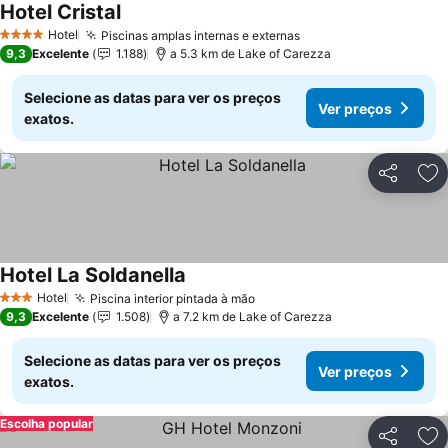
Hotel Cristal
Ver preços
Hotel
Piscinas amplas internas e externas
Ver preços
4 Estrelas
9,3
Excelente
1.188
a 5.3 km de Lake of Carezza
Selecione as datas para ver os preços
Ver preços
exatos.
Partilhar
Ad
Hotel La Soldanella
Ver preços
Hotel
Piscina interior pintada à mão
Ver preços
3 Estrelas
9,3
Excelente
1.508
a 7.2 km de Lake of Carezza
Selecione as datas para ver os preços
Ver preços
exatos.
Escolha popular
Partilhar
Ad