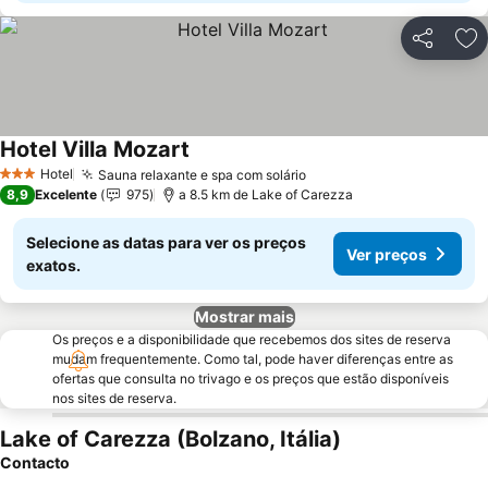
Partilhar
Ad
Hotel Villa Mozart
Ver preços
Hotel
Sauna relaxante e spa com solário
Ver preços
3 Estrelas
8,9
Excelente
975
a 8.5 km de Lake of Carezza
Selecione as datas para ver os preços
Ver preços
exatos.
Mostrar mais
Os preços e a disponibilidade que recebemos dos sites de reserva
mudam frequentemente. Como tal, pode haver diferenças entre as
ofertas que consulta no trivago e os preços que estão disponíveis
nos sites de reserva.
Lake of Carezza (Bolzano, Itália)
Contacto