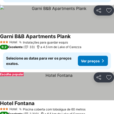
Partilhar
Ad
Garni B&B Apartments Plank
Ver preços
Hotel
Instalações para guardar esquis
Ver preços
3 Estrelas
9,2
Excelente
33
a 4.5 km de Lake of Carezza
Selecione as datas para ver os preços
Ver preços
exatos.
Escolha popular
Partilhar
Ad
Hotel Fontana
Ver preços
Hotel
Piscina coberta com toboágua de 60 metros
Ver preços
3 Estrelas
9,4
Excelente
2.310
a 6.5 km de Lake of Carezza