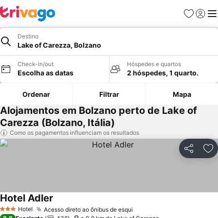
Favoritos
Iniciar
Me
Destino
Lake of Carezza, Bolzano
Check-in/out
Hóspedes e quartos
Escolha as datas
2 hóspedes, 1 quarto.
Ordenar
Filtrar
Mapa
Alojamentos em Bolzano perto de Lake of
Carezza (Bolzano, Itália)
Como os pagamentos influenciam os resultados
Partilhar
Ad
Hotel Adler
Ver preços
Hotel
Acesso direto ao ônibus de esqui
Ver preços
3 Estrelas