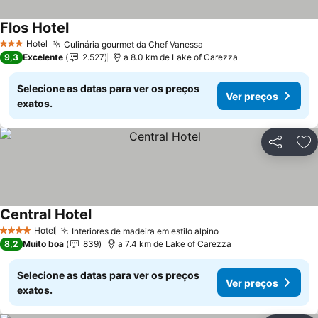
Flos Hotel
Ver preços
Hotel
Culinária gourmet da Chef Vanessa
Ver preços
3 Estrelas
9,3
Excelente
2.527
a 8.0 km de Lake of Carezza
Selecione as datas para ver os preços
Ver preços
exatos.
Partilhar
Ad
Central Hotel
Ver preços
Hotel
Interiores de madeira em estilo alpino
Ver preços
4 Estrelas
8,2
Muito boa
839
a 7.4 km de Lake of Carezza
Selecione as datas para ver os preços
Ver preços
exatos.