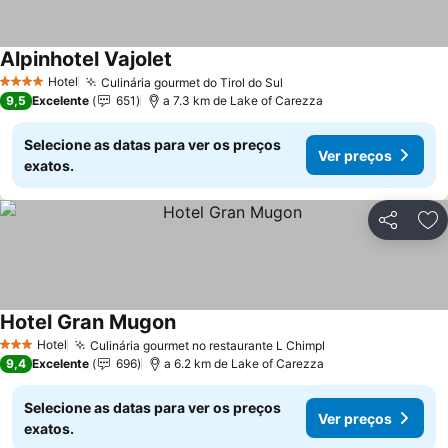
Alpinhotel Vajolet
Ver preços
Hotel
Culinária gourmet do Tirol do Sul
Ver preços
4 Estrelas
9,5
Excelente
651
a 7.3 km de Lake of Carezza
Selecione as datas para ver os preços
Ver preços
exatos.
Partilhar
Ad
Hotel Gran Mugon
Ver preços
Hotel
Culinária gourmet no restaurante L Chimpl
Ver preços
3 Estrelas
9,4
Excelente
696
a 6.2 km de Lake of Carezza
Selecione as datas para ver os preços
Ver preços
exatos.