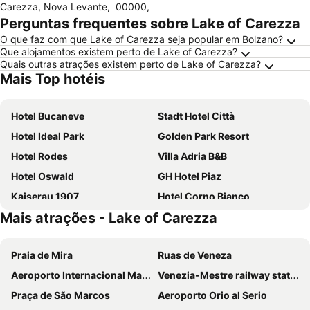
Carezza, Nova Levante
,
00000
,
Perguntas frequentes sobre Lake of Carezza
O que faz com que Lake of Carezza seja popular em Bolzano?
Que alojamentos existem perto de Lake of Carezza?
Quais outras atrações existem perto de Lake of Carezza?
Mais Top hotéis
Hotel Bucaneve
Stadt Hotel Città
Hotel Ideal Park
Golden Park Resort
Hotel Rodes
Villa Adria B&B
Hotel Oswald
GH Hotel Piaz
Kaiserau 1907
Hotel Corno Bianco
Mais atrações - Lake of Carezza
Hotel La Serenella
Apartments Boe
GH Hotel Monzoni
Garni B&B Apartments Plank
Praia de Mira
Ruas de Veneza
Parkhotel Mondschein
Business Resort Parkhotel Werth
Aeroporto Internacional Marco Polo
Venezia-Mestre railway station
Hotel Ramon
Hotel Scoiattolo
Praça de São Marcos
Aeroporto Orio al Serio
Park Hotel Faloria
Hotel Leonard