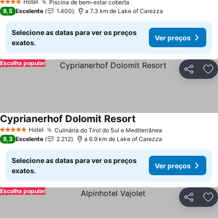
Hotel
Piscina de bem-estar coberta
Ver preços
4 Estrelas
9,5
Excelente
1.400
a 7.3 km de Lake of Carezza
Selecione as datas para ver os preços
Ver preços
exatos.
Escolha popular
Partilhar
Ad
Cyprianerhof Dolomit Resort
Ver preços
Hotel
Culinária do Tirol do Sul e Mediterrânea
Ver preços
5 Estrelas
9,3
Excelente
2.212
a 6.9 km de Lake of Carezza
Selecione as datas para ver os preços
Ver preços
exatos.
Escolha popular
Partilhar
Ad