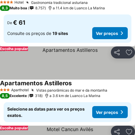
Hotel
Gastronomia tradicional asturiana
Ver preços
4 Estrelas
8,3
Muito boa
8.757
a 11.4 km de Luanco La Marina
€ 61
De
Consulte os preços de
19 sites
Ver preços
Escolha popular
Partilhar
Ad
Apartamentos Astilleros
Ver preços
Aparthotel
Vistas panorâmicas do mar e da montanha
Ver preços
3 Estrelas
8,5
Excelente
318
a 3.6 km de Luanco La Marina
Selecione as datas para ver os preços
Ver preços
exatos.
Escolha popular
Partilhar
Ad