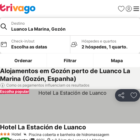
Favoritos
Iniciar
Me
Destino
Luanco La Marina, Gozón
Check-in/out
Hóspedes e quartos
Escolha as datas
2 hóspedes, 1 quarto.
Ordenar
Filtrar
Mapa
Alojamentos em Gozón perto de Luanco La
Marina (Gozón, Espanha)
Como os pagamentos influenciam os resultados
Escolha popular
Partilhar
Ad
Hotel La Estación de Luanco
Ver preços
Hotel
Piscina coberta e banheira de hidromassagem
Ver preços
3 Estrelas