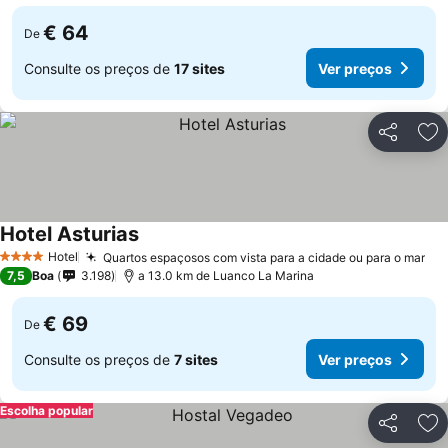
€ 64
De
Consulte os preços de
17 sites
Ver preços
Partilhar
Ad
Hotel Asturias
Ver preços
Hotel
Quartos espaçosos com vista para a cidade ou para o mar
Ve
4 Estrelas
7,5
Boa
3.198
a 13.0 km de Luanco La Marina
€ 69
De
Consulte os preços de
7 sites
Ver preços
Escolha popular
Partilhar
Ad