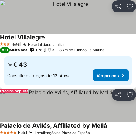
Partilhar
Ad
Hotel Villalegre
Ver preços
Hotel
Hospitalidade familiar
Ver preços
3 Estrelas
8,0
Muito boa
1.281
a 11.8 km de Luanco La Marina
€ 43
De
Consulte os preços de
12 sites
Ver preços
Escolha popular
Partilhar
Ad
Palacio de Avilés, Affiliated by Meliá
Ver preços
Hotel
Localização na Plaza de España
Ver preços
5 Estrelas