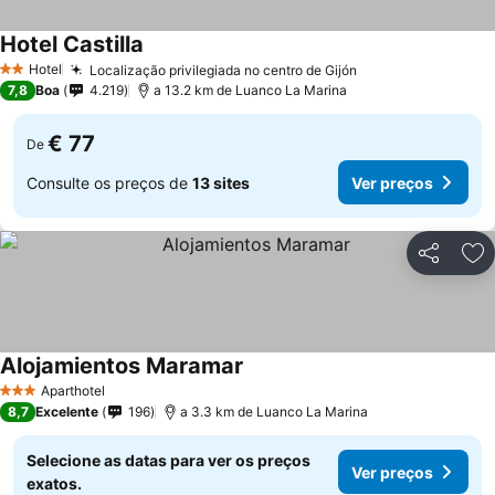
Hotel Castilla
Ver preços
Hotel
Localização privilegiada no centro de Gijón
Ver preços
2 Estrelas
7,8
Boa
4.219
a 13.2 km de Luanco La Marina
€ 77
De
Consulte os preços de
13 sites
Ver preços
Partilhar
Ad
Alojamientos Maramar
Ver preços
Aparthotel
3 Estrelas
8,7
Excelente
196
a 3.3 km de Luanco La Marina
Selecione as datas para ver os preços
Ver preços
exatos.