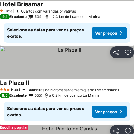
Hotel Brisamar
Ver preços
Hotel
Quartos com varandas privativas
Ver preços
1 Estrelas
9,1
Excelente
534
a 2.3 km de Luanco La Marina
Selecione as datas para ver os preços
Ver preços
exatos.
Partilhar
Ad
La Plaza II
Ver preços
Hotel
Banheiras de hidromassagem em quartos selecionados
Ver pr
3 Estrelas
8,5
Excelente
555
a 0.2 km de Luanco La Marina
Selecione as datas para ver os preços
Ver preços
exatos.
Escolha popular
Partilhar