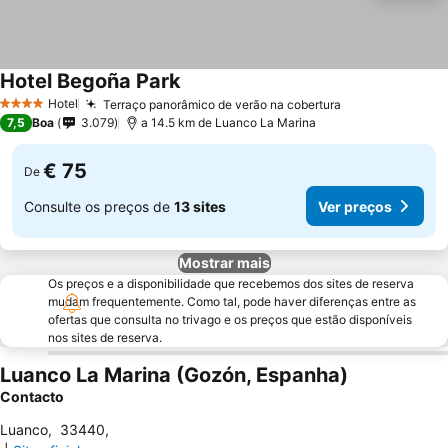
Hotel Begoña Park
Ver preços
Hotel
Terraço panorâmico de verão na cobertura
Ver preços
4 Estrelas
7,5
Boa
3.079
a 14.5 km de Luanco La Marina
€ 75
De
Consulte os preços de
13 sites
Ver preços
Mostrar mais
Os preços e a disponibilidade que recebemos dos sites de reserva
mudam frequentemente. Como tal, pode haver diferenças entre as
ofertas que consulta no trivago e os preços que estão disponíveis
nos sites de reserva.
Luanco La Marina (Gozón, Espanha)
Contacto
Luanco
,
33440
,