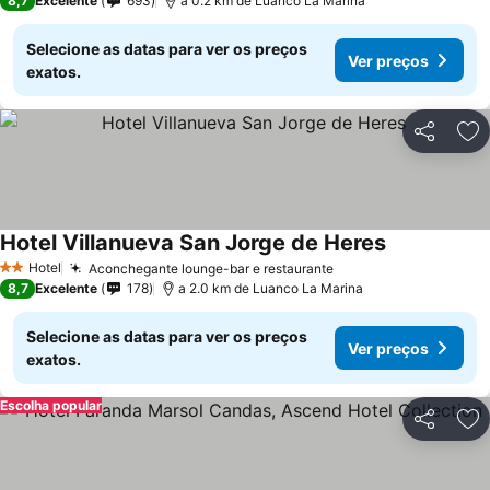
8,7
Excelente
693
a 0.2 km de Luanco La Marina
Selecione as datas para ver os preços
Ver preços
exatos.
Partilhar
Ad
Hotel Villanueva San Jorge de Heres
Ver preços
Hotel
Aconchegante lounge-bar e restaurante
Ver preços
2 Estrelas
8,7
Excelente
178
a 2.0 km de Luanco La Marina
Selecione as datas para ver os preços
Ver preços
exatos.
Escolha popular
Partilhar
Ad