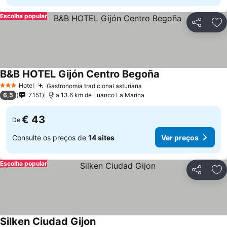
Escolha popular
Partilhar
Ad
B&B HOTEL Gijón Centro Begoña
Ver preços
Hotel
Gastronomia tradicional asturiana
Ver preços
3 Estrelas
6,5
7.151
a 13.6 km de Luanco La Marina
€ 43
De
Consulte os preços de
14 sites
Ver preços
Escolha popular
Partilhar
Ad
Silken Ciudad Gijon