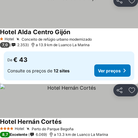
Partilhar
Ad
Hotel Alda Centro Gijón
Ver preços
Hotel
Conceito de refúgio urbano modernizado
Ver preços
1 Estrelas
7,0
2.353
a 13.9 km de Luanco La Marina
€ 43
De
Consulte os preços de
12 sites
Ver preços
Partilhar
Ad
Hotel Hernán Cortés
Ver preços
Hotel
Perto do Parque Begoña
Ver preços
4 Estrelas
8,7
Excelente
6.069
a 13.3 km de Luanco La Marina