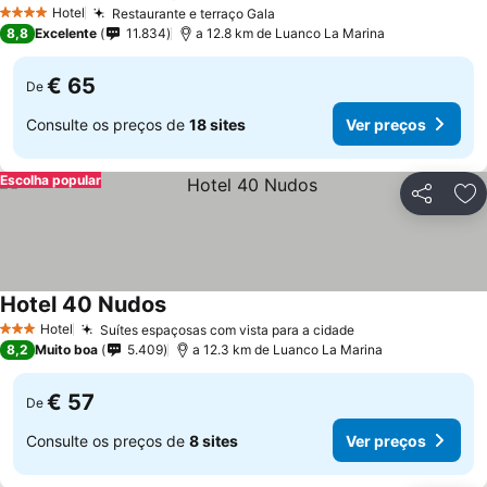
Ver preços
Hotel
Restaurante e terraço Gala
Ver preços
4 Estrelas
8,8
Excelente
11.834
a 12.8 km de Luanco La Marina
€ 65
De
Consulte os preços de
18 sites
Ver preços
Escolha popular
Partilhar
Ad
Hotel 40 Nudos
Ver preços
Hotel
Suítes espaçosas com vista para a cidade
Ver preços
3 Estrelas
8,2
Muito boa
5.409
a 12.3 km de Luanco La Marina
€ 57
De
Consulte os preços de
8 sites
Ver preços