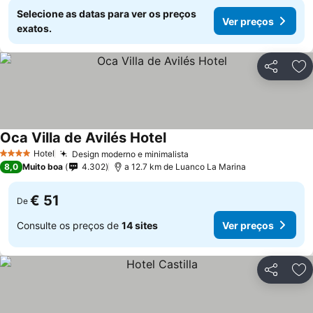
Selecione as datas para ver os preços
Ver preços
exatos.
Partilhar
Ad
Oca Villa de Avilés Hotel
Ver preços
Hotel
Design moderno e minimalista
Ver preços
4 Estrelas
8,0
Muito boa
4.302
a 12.7 km de Luanco La Marina
€ 51
De
Consulte os preços de
14 sites
Ver preços
Partilhar
Ad