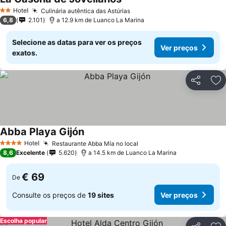
Ver preços
Hotel
Culinária autêntica das Astúrias
Ver preços
2 Estrelas
6,8
2.101
a 12.9 km de Luanco La Marina
Selecione as datas para ver os preços
Ver preços
exatos.
Partilhar
Ad
Abba Playa Gijón
Ver preços
Hotel
Restaurante Abba Mía no local
Ver preços
4 Estrelas
8,6
Excelente
5.620
a 14.5 km de Luanco La Marina
€ 69
De
Consulte os preços de
19 sites
Ver preços
Escolha popular