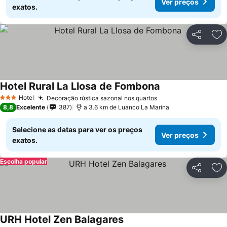
Ver preços
exatos.
Partilhar
Ad
Hotel Rural La Llosa de Fombona
Ver preços
Hotel
Decoração rústica sazonal nos quartos
Ver preços
3 Estrelas
8,8
Excelente
387
a 3.6 km de Luanco La Marina
Selecione as datas para ver os preços
Ver preços
exatos.
Escolha popular
Partilhar
Ad
URH Hotel Zen Balagares
Ver preços