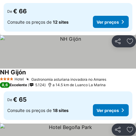
€ 66
De
Consulte os preços de
12 sites
Ver preços
Partilhar
Ad
NH Gijón
Ver preços
Hotel
Gastronomia asturiana inovadora no Amares
Ver preços
4 Estrelas
8,6
Excelente
5.124
a 14.5 km de Luanco La Marina
€ 65
De
Consulte os preços de
18 sites
Ver preços
Partilhar
Ad