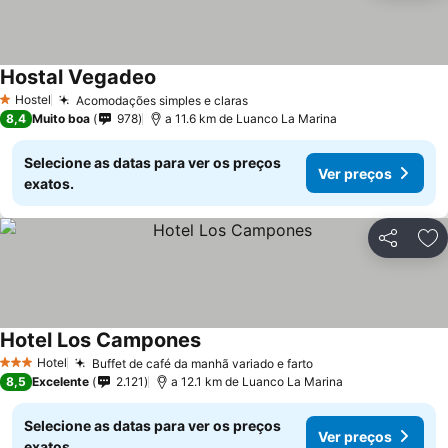
Hostal Vegadeo
Ver preços
Hostel
Acomodações simples e claras
Ver preços
1 Estrelas
8,4
Muito boa
978
a 11.6 km de Luanco La Marina
Selecione as datas para ver os preços
Ver preços
exatos.
Partilhar
Ad
Hotel Los Campones
Ver preços
Hotel
Buffet de café da manhã variado e farto
Ver preços
3 Estrelas
8,5
Excelente
2.121
a 12.1 km de Luanco La Marina
Selecione as datas para ver os preços
Ver preços
exatos.