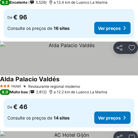
9,2
Excelente
5.526
a 12.4 km de Luanco La Marina
€ 96
De
Consulte os preços de
16 sites
Ver preços
Partilhar
Ad
Alda Palacio Valdés
Ver preços
Hotel
Restaurante regional moderno
Ver preços
3 Estrelas
8,0
Muito boa
2.812
a 12.2 km de Luanco La Marina
€ 46
De
Consulte os preços de
14 sites
Ver preços