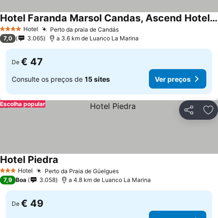
Hotel Faranda Marsol Candas, Ascend Hotel Collection
Ver preços
Hotel
Perto da praia de Candás
Ver preços
4 Estrelas
7,0
3.065
a 3.6 km de Luanco La Marina
€ 47
De
Consulte os preços de
15 sites
Ver preços
Escolha popular
Partilhar
Ad
Hotel Piedra
Ver preços
Hotel
Perto da Praia de Güelgues
Ver preços
3 Estrelas
7,9
Boa
3.058
a 4.8 km de Luanco La Marina
€ 49
De