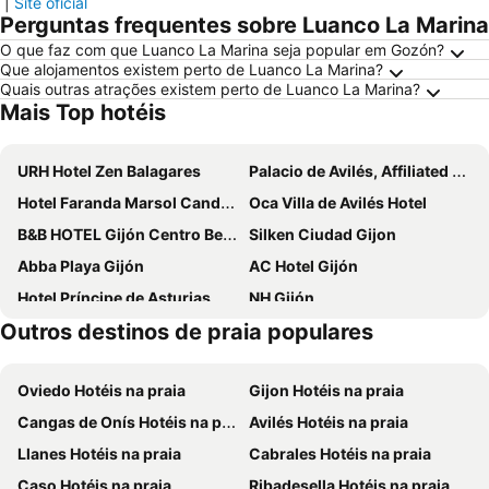
|
Site oficial
Perguntas frequentes sobre Luanco La Marina
O que faz com que Luanco La Marina seja popular em Gozón?
Que alojamentos existem perto de Luanco La Marina?
Quais outras atrações existem perto de Luanco La Marina?
Mais Top hotéis
URH Hotel Zen Balagares
Palacio de Avilés, Affiliated by Meliá
Hotel Faranda Marsol Candas, Ascend Hotel Collection
Oca Villa de Avilés Hotel
B&B HOTEL Gijón Centro Begoña
Silken Ciudad Gijon
Abba Playa Gijón
AC Hotel Gijón
Hotel Príncipe de Asturias
NH Gijón
Outros destinos de praia populares
Hotel Zentral Gijón Rey Pelayo
Hotel Piedra
Hotel Alda Centro Gijón
Hotel Los Campones
Oviedo Hotéis na praia
Gijon Hotéis na praia
Hotel Castilla
Hotel Alcomar
Cangas de Onís Hotéis na praia
Avilés Hotéis na praia
Hotel Asturias
Hotel Faranda Pathos Gijon, Ascend Hotel Collection
Llanes Hotéis na praia
Cabrales Hotéis na praia
Munna Hotel Boutique
Hotel 40 Nudos
Caso Hotéis na praia
Ribadesella Hotéis na praia
Hotel y Casona El Carmen
Hotel La Boroña