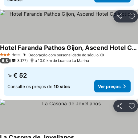
Partilhar
Ad
Hotel Faranda Pathos Gijon, Ascend Hotel Collection
Ver preços
Hotel
Decoração com personalidade do século XX
Ver preços
3 Estrelas
6,8
3.177
a 13.0 km de Luanco La Marina
€ 52
De
Consulte os preços de
10 sites
Ver preços
Partilhar
Ad
La Casona de Jovellanos