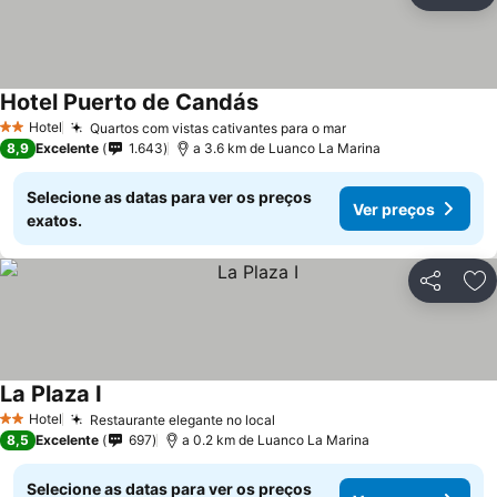
Ad
Hotel Puerto de Candás
Ver preços
Hotel
Quartos com vistas cativantes para o mar
Ver preços
2 Estrelas
8,9
Excelente
1.643
a 3.6 km de Luanco La Marina
Selecione as datas para ver os preços
Ver preços
exatos.
Partilhar
Ad
La Plaza I
Ver preços
Hotel
Restaurante elegante no local
Ver preços
2 Estrelas
8,5
Excelente
697
a 0.2 km de Luanco La Marina
Selecione as datas para ver os preços