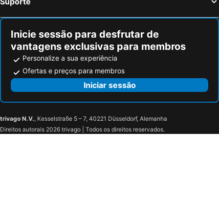
Suporte
Pola de Lena Hotéis na praia
Belmonte de Miranda Hotéis na praia
Hotel Brisamar
Hotel Puerto de Candás
Palacio De Fiame
Casa Rural Selmo
Inicie sessão para desfrutar de
Hotel El Horreo de Aviles
OYO Hotel Parque Empresarial
vantagens exclusivas para membros
Hostal Libertad
APARTAMENTOS Puerta de gijon
Personalize a sua experiência
Hotel Costa Verde
Hotel Rural Casona de Cefontes
Ofertas e preços para membros
Hotel Central
Begoña Playa
Iniciar sessão
trivago N.V.
, Kesselstraße 5 – 7, 40221 Düsseldorf, Alemanha
Direitos autorais 2026 trivago | Todos os direitos reservados.