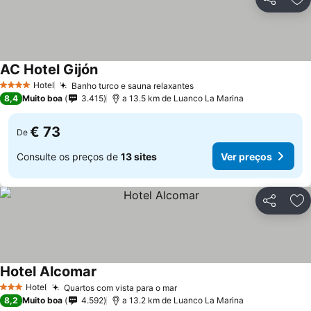
Partilhar
Ad
AC Hotel Gijón
Ver preços
Hotel
Banho turco e sauna relaxantes
Ver preços
4 Estrelas
8,4
Muito boa
3.415
a 13.5 km de Luanco La Marina
€ 73
De
Consulte os preços de
13 sites
Ver preços
Partilhar
Ad
Hotel Alcomar
Ver preços
Hotel
Quartos com vista para o mar
Ver preços
3 Estrelas
8,2
Muito boa
4.592
a 13.2 km de Luanco La Marina