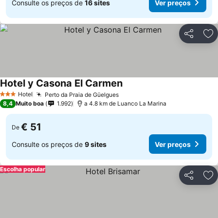
Consulte os preços de
16 sites
Ver preços
Partilhar
Ad
Hotel y Casona El Carmen
Ver preços
Hotel
Perto da Praia de Güelgues
Ver preços
3 Estrelas
8,4
Muito boa
1.992
a 4.8 km de Luanco La Marina
€ 51
De
Consulte os preços de
9 sites
Ver preços
Escolha popular
Partilhar
Ad