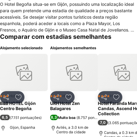
O Hotel Begoña situa-se em Gijón, possuindo uma localização ideal
para quem pretende uma estadia de qualidade a preços bastante
acessíveis. Se desejar visitar pontos turísticos desta região
espanhola, poderá aceder a locais como a Plaza Mayor, Los
Fresnos, o Aquário de Gijón e o Museo Casa Natal de Jovellanos. De
Comparar com estadias semelhantes
referir, ainda, que para quem procura passeios relaxantes de
carácter naturalista, o Paseo y Jardines de Begoña encontram-se a
Alojamento selecionado
Alojamentos semelhantes
apenas 200m do hotel. A nível de alojamento, este hotel
disponibiliza diversos quartos, todos eles dispondo de comodidades
como aquecimento, telefone e televisão por satélite. Contém, ainda,
uma casa de banho privativo em cada acomodação, sendo que
alguns quartos possuem varanda e uma pequena mesa secretária
com cadeiras. Poderá encontrar, igualmente, diversos serviços de
carácter geral neste hotel, como pequeno-almoço servido
diariamente, restaurante, bar, recepção 24 horas, quartos para não
Hotel
Hotel
Hotel
3 Estrelas
4 Estrelas
4 Estrelas
Partilhar
Adicionar aos favoritos
Partilhar
Adicionar aos favoritos
Partilhar
Adicionar
fumadores, serviço de quartos, lavandaria com limpeza a seco, sala
B&B HOTEL Gijón
URH Hotel Zen
Hotel Faranda Mar
de conferências, assim como uma reprografia com fax e
Centro Begoña
Balagares
Candas, Ascend H
fotocopiadora. De referir, ainda, que o hotel disponibiliza ligação à
Collection
6,5
8,3
(
7.151 pontuações
)
Muito boa
(
8.757 pontuações
)
Internet, gratuitamente.
7,0
(
3.065 pontuaçõ
Gijon, Espanha
Avilés, a 3.0 km de
Centro da cidade
Candas, a 0.3 km 