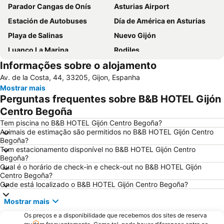
Parador Cangas de Onís
Asturias Airport
Estación de Autobuses
Día de América en Asturias
Playa de Salinas
Nuevo Gijón
Luanco La Marina
Rodiles
Informações sobre o alojamento
Somió
Centro
Av. de la Costa, 44, 33205, Gijon, Espanha
Iglesia de Santa Eulalia de Serolio
Source of the 7 channels
Mostrar mais
Senda del oso
Parque Isabel la Católica
Perguntas frequentes sobre B&B HOTEL Gijón
Reserva Natural Parcial de la Ría de Villaviciosa
Xagó
Centro Begoña
Catedral de Oviedo
Antigua Universidad de Oviedo
Tem piscina no B&B HOTEL Gijón Centro Begoña?
Animais de estimação são permitidos no B&B HOTEL Gijón Centro
Parque de San Francisco
La Isla
Begoña?
Tem estacionamento disponível no B&B HOTEL Gijón Centro
Aquasella
Estación de autobuses
Begoña?
Puente romano de Colloto
de Tazones
Qual é o horário de check-in e check-out no B&B HOTEL Gijón
Centro Begoña?
Iglesia vieja de Sabugo
Galiana
Onde está localizado o B&B HOTEL Gijón Centro Begoña?
Calle Gascona
Estación de Ferrocarril
Mostrar mais
Auditorio - Palacio de Congresos Príncipe Felipe
Lastres
Os preços e a disponibilidade que recebemos dos sites de reserva
Paseo Marítimo de Gijón
El Coto