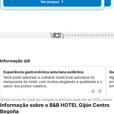
Ver preços
Ver preços
1 / 75
Informação útil
Experiência gastronômica asturiana autêntica
Qu
Você pode saborear a culinária tradicional asturiana no
Al
restaurante do hotel, com muitos elogiando a qualidade e o
pr
sabor dos pratos caseiros.
em
Este resumo foi criado por inteligência artificial e pode não ser 100% correto.
Informação sobre o B&B HOTEL Gijón Centro
Begoña