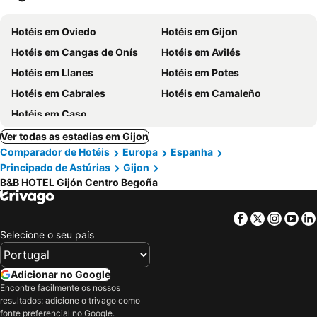
Hotéis em Oviedo
Hotéis em Gijon
Hotéis em Cangas de Onís
Hotéis em Avilés
Hotéis em Llanes
Hotéis em Potes
Hotéis em Cabrales
Hotéis em Camaleño
Hotéis em Caso
Ver todas as estadias em Gijon
Comparador de Hotéis
Europa
Espanha
Principado de Astúrias
Gijon
B&B HOTEL Gijón Centro Begoña
Facebook
Twitter
Insta
Yo
Selecione o seu país
Adicionar no Google
Encontre facilmente os nossos
resultados: adicione o trivago como
fonte preferencial no Google.