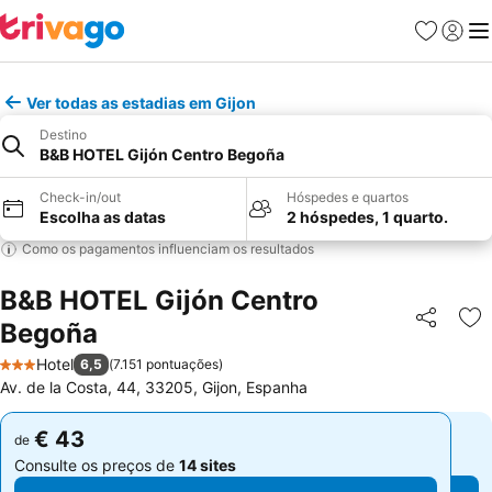
Favoritos
Iniciar
Me
Ver todas as estadias em Gijon
Destino
B&B HOTEL Gijón Centro Begoña
Check-in/out
Hóspedes e quartos
Escolha as datas
2 hóspedes, 1 quarto.
Como os pagamentos influenciam os resultados
B&B HOTEL Gijón Centro
Begoña
Partilhar
Ad
Hotel
6,5
(
7.151 pontuações
)
3 Estrelas
Av. de la Costa, 44, 33205, Gijon, Espanha
€ 43
€ 43
de
de
Consulte os preços de
14 sites
Consulte os preços de
14 sites