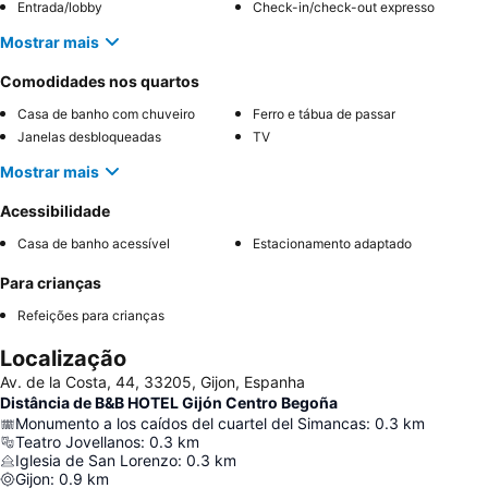
Entrada/lobby
Check-in/check-out expresso
Mostrar mais
Comodidades nos quartos
Casa de banho com chuveiro
Ferro e tábua de passar
Janelas desbloqueadas
TV
Mostrar mais
Acessibilidade
Casa de banho acessível
Estacionamento adaptado
Para crianças
Refeições para crianças
Localização
Av. de la Costa, 44, 33205, Gijon, Espanha
Distância de B&B HOTEL Gijón Centro Begoña
Monumento a los caídos del cuartel del Simancas
:
0.3
km
Teatro Jovellanos
:
0.3
km
Iglesia de San Lorenzo
:
0.3
km
Gijon
:
0.9
km