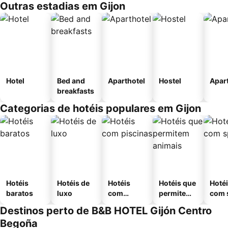
Outras estadias em Gijon
Hotel
Bed and
Aparthotel
Hostel
Apar
breakfasts
Categorias de hotéis populares em Gijon
Hotéis
Hotéis de
Hotéis
Hotéis que
Hoté
baratos
luxo
com
permitem
com 
piscinas
animais
Destinos perto de B&B HOTEL Gijón Centro
Begoña