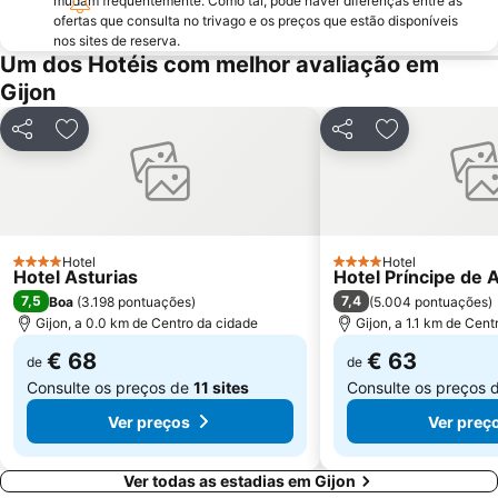
mudam frequentemente. Como tal, pode haver diferenças entre as
ofertas que consulta no trivago e os preços que estão disponíveis
Palacio Revillagigedo
Las Mestas
nos sites de reserva.
Um dos Hotéis com melhor avaliação em
Jove
Vega
Gijon
La Palmera
Puerto de Luanco
Centro comercial Salesas
Sierra del Sueve
Partilhar
Adicionar aos favoritos
Partilhar
Adicionar aos
Arenal de Morís
Pesca del salmón en el Río Sella
Cabo Vidío y Faro
Iglesia parroquial de Cangas de Onís
Santa Marina
Palacetes indianos de la playa de Santa Marina
Hotel
Hotel
4 Estrelas
4 Estrelas
Hotel Asturias
Hotel Príncipe de 
7,5
7,4
Boa
(
3.198 pontuações
)
(
5.004 pontuações
)
Gijon, a 0.0 km de Centro da cidade
Gijon, a 1.1 km de Cent
€ 68
€ 63
de
de
Consulte os preços de
11 sites
Consulte os preços 
Ver preços
Ver preç
Ver todas as estadias em Gijon