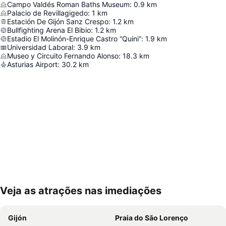
Campo Valdés Roman Baths Museum
:
0.9
km
Palacio de Revillagigedo
:
1
km
Estación De Gijón Sanz Crespo
:
1.2
km
Bullfighting Arena El Bibio
:
1.2
km
Estadio El Molinón-Enrique Castro “Quini”
:
1.9
km
Universidad Laboral
:
3.9
km
Museo y Circuito Fernando Alonso
:
18.3
km
Asturias Airport
:
30.2
km
Veja as atrações nas imediações
Ampliar mapa
Gijón
Praia do São Lorenço