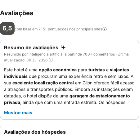
Avaliações
6,5
com base em 7.151 pontuações nos principais
sites
Resumo de avaliações
Resumido por inteligência artificial a partir de 700+ comentários · Última
atualização: 30 Jul 2026
Este hotel é uma
opção económica
para
turistas
e
viajantes
individuais
que procuram uma experiência retro e sem luxos. A
sua
excelente localização central
em Gijón oferece fácil acesso
a atrações e transportes públicos. Embora as instalações sejam
datadas, o hotel dispõe de uma
garagem de estacionamento
privada
, ainda que com uma entrada estreita. Os hóspedes
elogiam consistentemente os
funcionários do hotel
pela sua
Mostrar mais
simpatia e atenção excecionais, embora as ofertas de comida e
bebida recebam críticas mistas. Para uma estadia mais
tranquila, considere pedir um quarto virado para o lado oposto à
Avaliações dos hóspedes
rua devido a problemas de isolamento acústico.